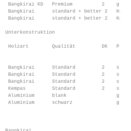
 Bangkirai KD   Premium          2    glatt
 Bangkirai      standard + better 2   Kombi
 Bangkirai      standard + better 2   Kombi
Unterkonstruktion

 Holzart        Qualität         DK   Profi
                                           
 Bangkirai      Standard         2    struk
 Bangkirai      Standard         2    struk
 Bangkirai      Standard         2    struk
 Kempas         Standard         2    struk
 Aluminium      blank                 glatt
 Aluminium      schwarz               glatt
                                           
Bangkirai
