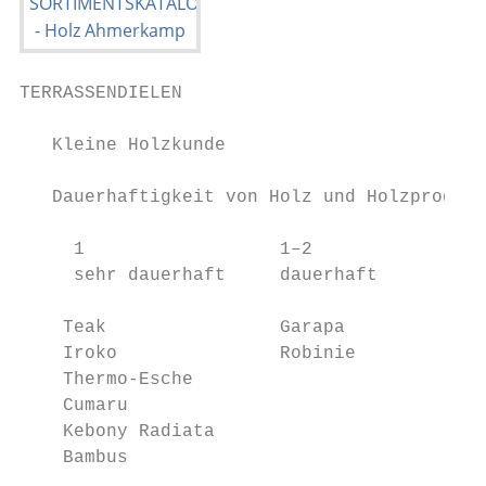
TERRASSENDIELEN

   Kleine Holzkunde

   Dauerhaftigkeit von Holz und Holzprodukt
     1                  1–2                
     sehr dauerhaft     dauerhaft          
    Teak                Garapa             
    Iroko               Robinie            
    Thermo-Esche                           
    Cumaru                                 
    Kebony Radiata                         
    Bambus                                 