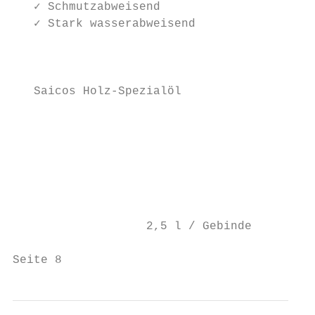
   ✓ Schmutzabweisend

   ✓ Stark wasserabweisend

                                           
   Saicos Holz-Spezialöl

                                           
                                           
                                           
                                          0
                                           
                   2,5 l / Gebinde         
                                           
Seite 8