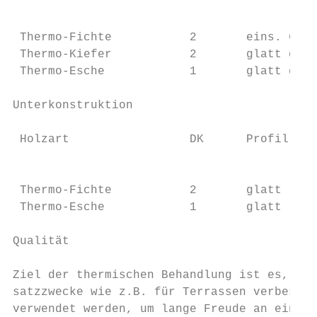
                                           
 Thermo-Fichte           2       eins. 6er 
 Thermo-Kiefer           2       glatt gebü
 Thermo-Esche            1       glatt geho
Unterkonstruktion

 Holzart                 DK      Profil    
                                           
 Thermo-Fichte           2       glatt     
 Thermo-Esche            1       glatt     
Qualität

Ziel der thermischen Behandlung ist es, die
satzzwecke wie z.B. für Terrassen verbesser
verwendet werden, um lange Freude an einer 