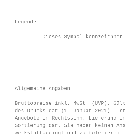
                                           
   Legende

            Dieses Symbol kennzeichnet Arti
                                           
                                           
                                           
   Allgemeine Angaben

   Bruttopreise inkl. MwSt. (UVP). Gültig a
   des Drucks dar (1. Januar 2021). Irrtüme
   Angebote im Rechtssinn. Lieferung im All
   Sortierung dar. Sie haben keinen Anspruc
   werkstoffbedingt und zu tolerieren. Wir 