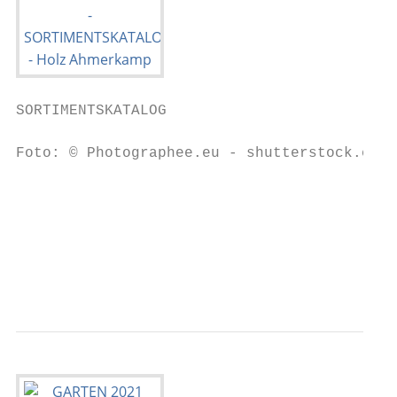
SORTIMENTSKATALOG

Foto: © Photographee.eu - shutterstock.com

                                           
                                           
                                           
                                           