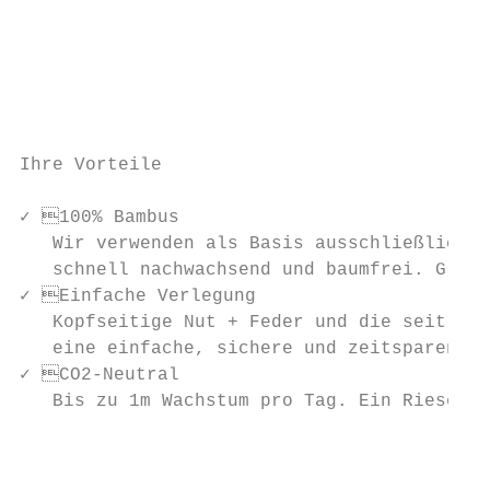
                                           
                                           
                                           
                                           
Ihre Vorteile

✓ 100% Bambus                            
   Wir verwenden als Basis ausschließlich H
   schnell nachwachsend und baumfrei. Grüne
✓ Einfache Verlegung                     
   Kopfseitige Nut + Feder und die seitlich
   eine einfache, sichere und zeitsparende 
✓ CO2-Neutral                             
   Bis zu 1m Wachstum pro Tag. Ein Riesengr
                                           