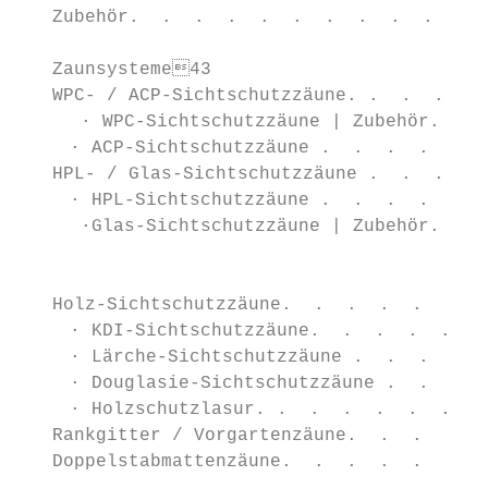
   Zubehör.  .  .  .  .  .  .  .  .  .  .  
                                           
   Zaunsysteme43                          
   WPC- / ACP-Sichtschutzzäune. .  .  .  . 
      · WPC-Sichtschutzzäune | Zubehör.  . 
     · ACP-Sichtschutzzäune .  .  .  .  .  
   HPL- / Glas-Sichtschutzzäune .  .  .  . 
     · HPL-Sichtschutzzäune .  .  .  .  .  
      ·Glas-Sichtschutzzäune | Zubehör.  . 
                                           
   Holz-Sichtschutzzäune.  .  .  .  .  .  .
     · KDI-Sichtschutzzäune.  .  .  .  .  .
     · Lärche-Sichtschutzzäune .  .  .  .  
     · Douglasie-Sichtschutzzäune .  .  .  
     · Holzschutzlasur. .  .  .  .  .  .  .
   Rankgitter / Vorgartenzäune.  .  .  .  .
   Doppelstabmattenzäune.  .  .  .  .  .  .