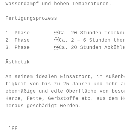
Wasserdampf und hohen Temperaturen.

Fertigungsprozess

1. Phase	Ca. 20 Stunden Trocknung bis zu einer Holzfeuchte von fast 0%

2. Phase	Ca. 2 – 6 Stunden thermische Modifizierung (160 – 230°C)

3. Phase	Ca. 20 Stunden Abkühlen und Regulieren der Gleichgewichtsfeuchte

Ästhetik

An seinem idealen Einsatzort, im Außenberei
tigkeit von bis zu 25 Jahren und mehr auf. 
ebenmäßige und edle Oberfläche von besonder
Harze, Fette, Gerbstoffe etc. aus dem Holz 
heraus geschädigt werden.

                                           
Tipp                                       
                                           