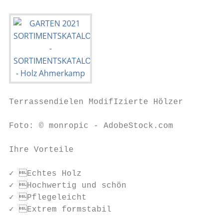
Terrassendielen ModifIzierte Hölzer

Foto: © monropic - AdobeStock.com

Ihre Vorteile

✓ Echtes Holz                            
✓ Hochwertig und schön                   
✓ Pflegeleicht                           
✓ Extrem formstabil                      