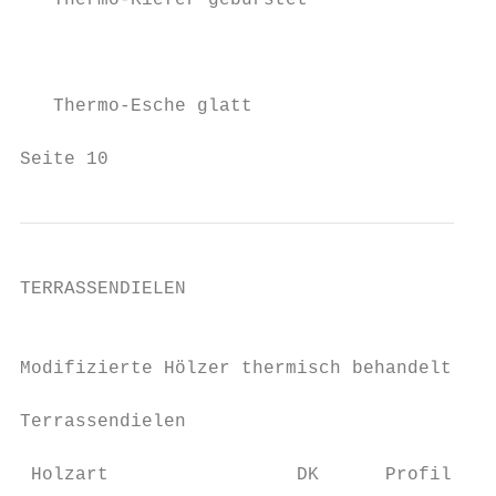
   Thermo-Kiefer gebürstet

                                           
   Thermo-Esche glatt

Seite 10
TERRASSENDIELEN

                                           
Modifizierte Hölzer thermisch behandelt    
                                           
Terrassendielen

 Holzart                 DK      Profil    