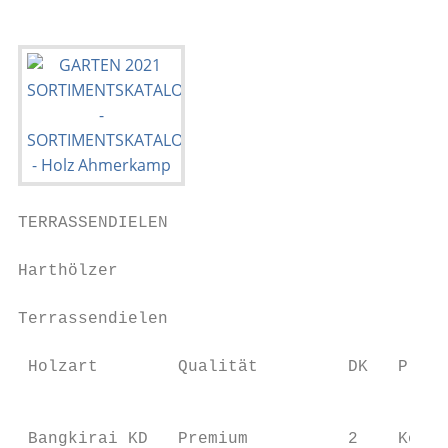
TERRASSENDIELEN

Harthölzer

Terrassendielen

 Holzart        Qualität         DK   Profi
                                           
 Bangkirai KD   Premium          2    Kombi