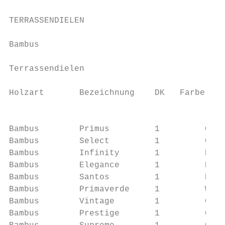
TERRASSENDIELEN

Bambus

Terrassendielen

Holzart       Bezeichnung    DK   Farbe    
                                           
Bambus        Primus         1         Coff
Bambus        Select         1         Coff
Bambus        Infinity       1         Bern
Bambus        Elegance       1         Espr
Bambus        Santos         1         Espr
Bambus        Primaverde     1         Weiß
Bambus        Vintage        1         Grau
Bambus        Prestige       1         Coff