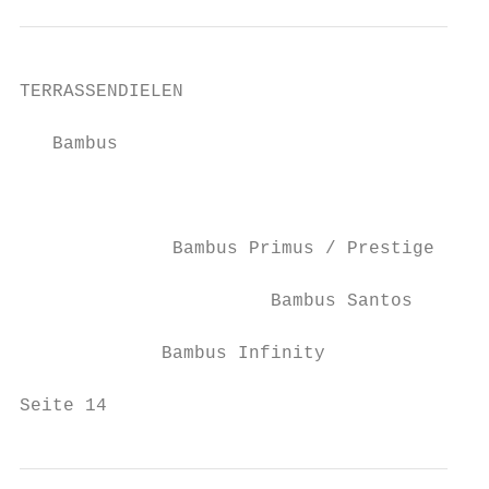
TERRASSENDIELEN

   Bambus

                                         Da
                                         fü
              Bambus Primus / Prestige     
                       Bambus Santos       
             Bambus Infinity               
Seite 14