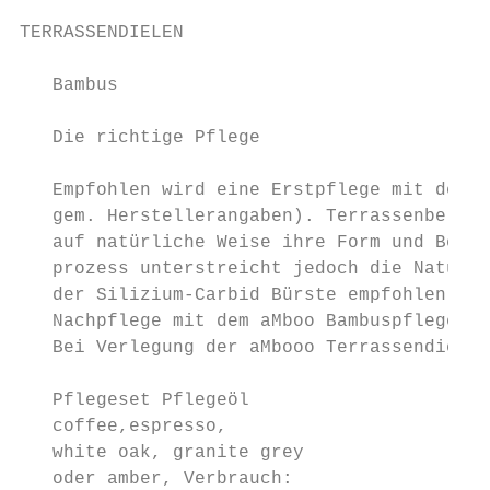
TERRASSENDIELEN

   Bambus

   Die richtige Pflege

   Empfohlen wird eine Erstpflege mit dem B
   gem. Herstellerangaben). Terrassenbeläge
   auf natürliche Weise ihre Form und Besch
   prozess unterstreicht jedoch die Natürli
   der Silizium-Carbid Bürste empfohlen. Be
   Nachpflege mit dem aMboo Bambuspflegeöl 
   Bei Verlegung der aMbooo Terrassendielen
   Pflegeset Pflegeöl                      
   coffee,espresso,                        
   white oak, granite grey                 
   oder amber, Verbrauch:                  