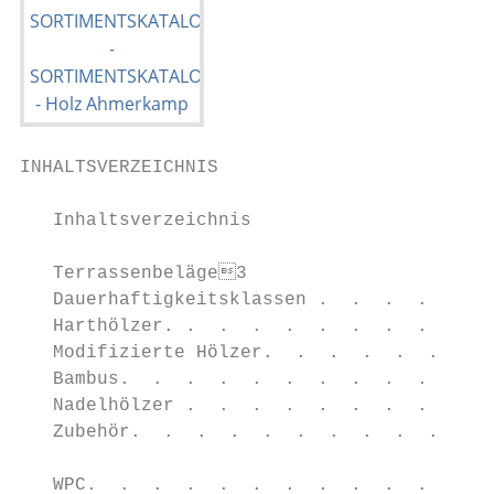
INHALTSVERZEICHNIS

   Inhaltsverzeichnis

   Terrassenbeläge3                      
   Dauerhaftigkeitsklassen .  .  .  .  .  .
   Harthölzer. .  .  .  .  .  .  .  .  .  .
   Modifizierte Hölzer.  .  .  .  .  .  .  
   Bambus.  .  .  .  .  .  .  .  .  .  .  .
   Nadelhölzer .  .  .  .  .  .  .  .  .  .
   Zubehör.  .  .  .  .  .  .  .  .  .  .  
                                           
   WPC.  .  .  .  .  .  .  .  .  .  .  .  .