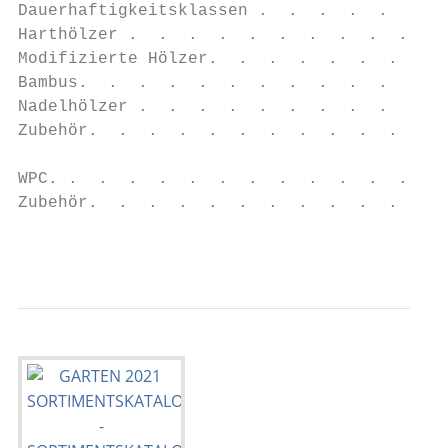
Dauerhaftigkeitsklassen .  .  .  .  .  .  .
Harthölzer .  .  .  .  .  .  .  .  .  .  . 
Modifizierte Hölzer.  .  .  .  .  .  .  .  
Bambus.  .  .  .  .  .  .  .  .  .  .  .  .
Nadelhölzer .  .  .  .  .  .  .  .  .  .  .
Zubehör.  .  .  .  .  .  .  .  .  .  .  .  
WPC. .  .  .  .  .  .  .  .  .  .  .  .  . 
Zubehör.  .  .  .  .  .  .  .  .  .  .  .  
                                           