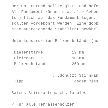
   Der Untergrund sollte glatt und befestig
   Als Fundament können u.a. alte Gehwegpla
   ten) flach auf das Fundament legen. Die 
   sollten vorgebohrt werden. Eine doppelte
   eine ausreichende Stabilität gewährleist
   Unterkonstruktion Balkenabstände (normal
    Dielenstärke            19 mm         1
    Dielenbreite            90 mm         1
    Balkenabstand           250 mm        3
                    ...Schützt Stirnkanten 
    Tipp                     gegen Risse un
                                           
   Saicos Stirnkantenwachs farblos         
                                           
   ✓ Für alle Terrassenhölzer
