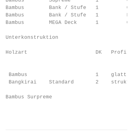
Bambus        Supreme        1         Coff
Bambus        Bank / Stufe   1         Coff
Bambus        Bank / Stufe   1         Espr
Bambus        MEGA Deck      1         Coff
Unterkonstruktion

Holzart                      DK   Profil   
                                           
 Bambus                      1    glatt    
 Bangkirai    Standard       2    struktur-
Bambus Surpreme

                                           