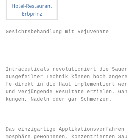
Gesichtsbehandlung mit Rejuvenate

                                           
                                           
                                           
                                           
Intraceuticals revolutioniert die Sauerstof
ausgefeilter Technik können hoch angereiche
fe direkt in die Haut implementiert werden 
und verjüngende Resultate erzielen. Ganz oh
kungen, Nadeln oder gar Schmerzen.

                                           
                                           
Das einzigartige Applikationsverfahren nutz
mosphäre gewonnenen, konzentrierten Sauerst