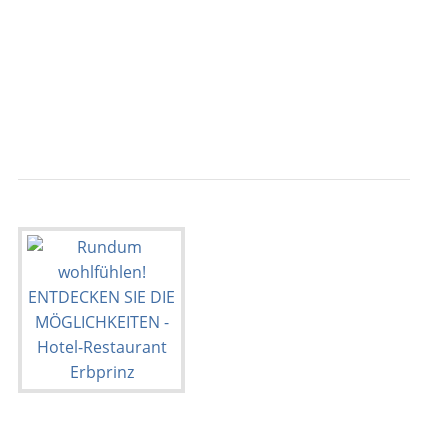
                                           
                                           
                                           
                                           
                                           
                                           