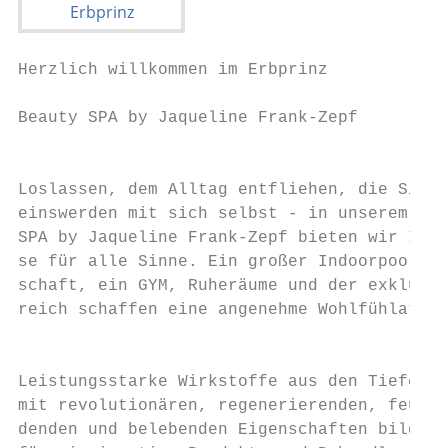
Herzlich willkommen im Erbprinz            
                                           
Beauty SPA by Jaqueline Frank-Zepf

                                           
                                           
Loslassen, dem Alltag entfliehen, die Sinne
einswerden mit sich selbst - in unserem Erb
SPA by Jaqueline Frank-Zepf bieten wir Ihne
se für alle Sinne. Ein großer Indoorpool, e
schaft, ein GYM, Ruheräume und der exklusiv
reich schaffen eine angenehme Wohlfühlatmos
                                           
Leistungsstarke Wirkstoffe aus den Tiefen d
mit revolutionären, regenerierenden, feucht
denden und belebenden Eigenschaften bilden 