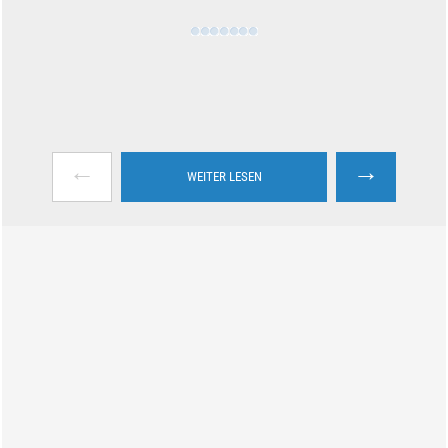
←
→
WEITER LESEN