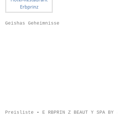
Geishas Geheimnisse                        
                                           
                                           
                                           
                                           
                                           
                                           
                                           
                                           
                                           
                                           
                                           
                                           
Preisliste • E RBPRIN Z BEAUT Y SPA BY JAQU
                                           