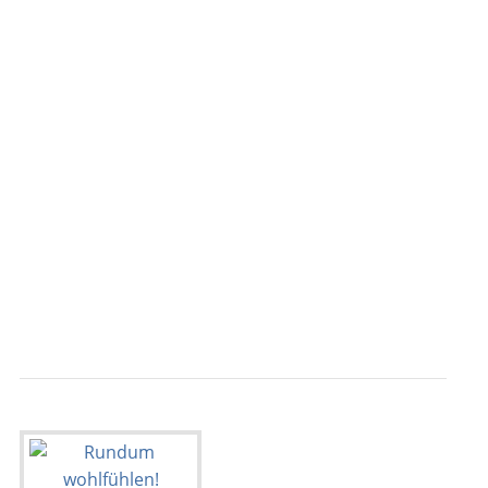
                                           
                                           
                                           
                                           
                                           
                                           
                                           
                                           
                                           
                                           
                                           
                                           