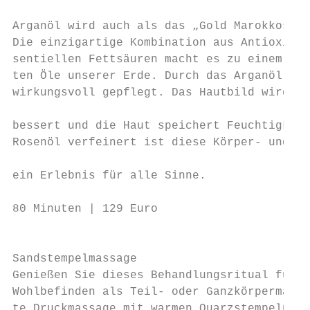
                                           
Arganöl wird auch als das „Gold Marokkos“ b
Die einzigartige Kombination aus Antioxidan
sentiellen Fettsäuren macht es zu einem der
ten Öle unserer Erde. Durch das Arganöl wir
wirkungsvoll gepflegt. Das Hautbild wird na
                                           
bessert und die Haut speichert Feuchtigkeit
Rosenöl verfeinert ist diese Körper- und Ge
                                           
ein Erlebnis für alle Sinne.               
                                           
80 Minuten | 129 Euro                      
                                           
                                           
Sandstempelmassage                         
Genießen Sie dieses Behandlungsritual für W
Wohlbefinden als Teil- oder Ganzkörpermassa
te Druckmassage mit warmen Quarzstempeln un