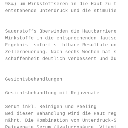
98%) um Wirkstoffseren in die Haut zu trans
entstehende Unterdruck und die stimulierend
                                           
Sauerstoffs überwinden die Hautbarriere und
Wirkstoffe in die entsprechenden Hautschich
Ergebnis: sofort sichtbare Resultate und St
Zellerneuerung. Nach sechs Wochen hat sich 
schaffenheit deutlich verbessert und äußerl
                                           
                                           
Gesichtsbehandlungen

                                           
Gesichtsbehandlung mit Rejuvenate          
                                           
Serum inkl. Reinigen und Peeling           
Bei dieser Behandlung wird die Haut regener
nährt. Die Kombination von Unterdruck-Sauer
Rejuvenate Serum (Hyaluronsäure, Vitamine A