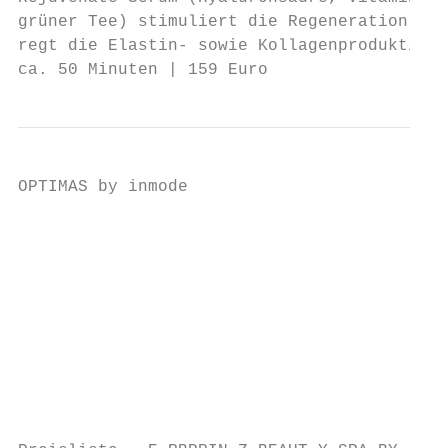
grüner Tee) stimuliert die Regeneration neu
regt die Elastin- sowie Kollagenproduktion 
ca. 50 Minuten | 159 Euro
OPTIMAS by inmode

                                           
                                           
                                           
                                           
                                           
                                           
                                           
                                           
                                           