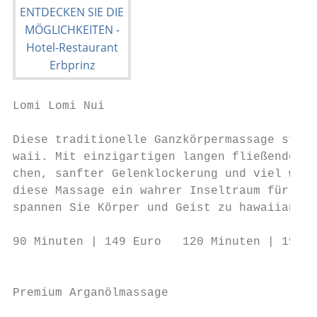
Lomi Lomi Nui                              
                                           
Diese traditionelle Ganzkörpermassage stamm
waii. Mit einzigartigen langen fließenden M
chen, sanfter Gelenklockerung und viel warm
diese Massage ein wahrer Inseltraum für Ihr
spannen Sie Körper und Geist zu hawaiianisc
                                           
90 Minuten | 149 Euro   120 Minuten | 195 E
                                           
                                           
Premium Arganölmassage                     