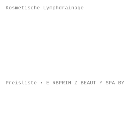
Kosmetische Lymphdrainage                  
                                           
                                           
                                           
                                           
                                           
                                           
                                           
                                           
                                           
Preisliste • E RBPRIN Z BEAUT Y SPA BY JAQU
                                           
                                           
                                           
                                           
                                           
                                           