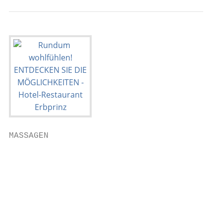
MASSAGEN                                   
                                           
                                           
                                           
                                           
                                           
                                           
                                           