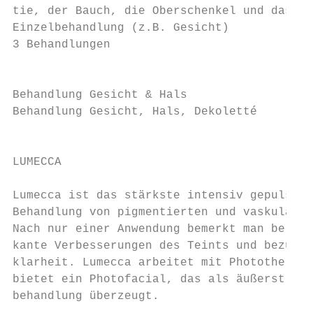
tie, der Bauch, die Oberschenkel und das Ge
Einzelbehandlung (z.B. Gesicht)         800
3 Behandlungen                          2.0
                                           
Behandlung Gesicht & Hals               1.2
Behandlung Gesicht, Hals, Dekoletté     1.5
                                           
LUMECCA                                    
                                           
Lumecca ist das stärkste intensiv gepulste 
Behandlung von pigmentierten und vaskulären
Nach nur einer Anwendung bemerkt man bereit
kante Verbesserungen des Teints und bezügli
klarheit. Lumecca arbeitet mit Photothermol
bietet ein Photofacial, das als äußerst ang
behandlung überzeugt.
