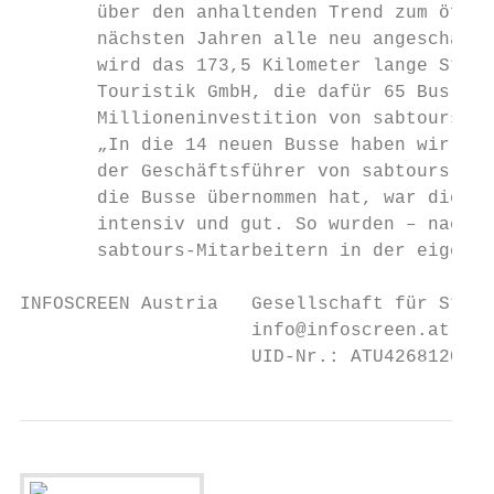
       über den anhaltenden Trend zum öffen
       nächsten Jahren alle neu angeschafft
       wird das 173,5 Kilometer lange Strec
       Touristik GmbH, die dafür 65 Bus-Fah
       Millioneninvestition von sabtours

       „In die 14 neuen Busse haben wir übe
       der Geschäftsführer von sabtours. We
       die Busse übernommen hat, war die Zu
       intensiv und gut. So wurden – nach e
       sabtours-Mitarbeitern in der eigenen
INFOSCREEN Austria   Gesellschaft für Stadt
                     info@infoscreen.at | w
                     UID-Nr.: ATU42681200 |