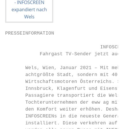
PRESSEINFORMATION

                                 INFOSCREEN
            Fahrgast TV-Sender jetzt auch i
       Wels, Wien, Januar 2021 – Mit mehr a
       achtgrößte Stadt, sondern mit 40.000
       Wirtschaftsmotoren Österreichs. Seit
       Innsbruck, Klagenfurt und Eisenstadt
       Passagiere transportiert die Wels Li
       Tochterunternehmen der eww ag mit ei
       den Komfort weiter erhöhen. Deshalb 
       INFOSCREENs in die neueste Generatio
       installiert. Diese verkehren auf dem