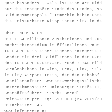
ganz besonders. „Wels ist eine Art Hidden C
nur die achtgrößte Stadt des Landes, sonder
Bildungsmetropole.“ Immerhin haben Unterneh
die Friseurkette Klipp ihren Sitz in der Me
Über INFOSCREEN

Mit 1.54 Millionen Zuseherinnen und Zuseher
Nachrichtenmedium im öffentlichen Raum mit 
INFOSCREEN in einer eigenen Kategorie ausge
Sender mit drei Bildflächen in der U-Bahn-S
das INFOSCREEN-Netzwerk rund 3.340 Bildfläc
Straßenbahnen in Wien, Graz, Linz, Salzburg
im City Airport Train, der den Bahnhof Wien
Gesellschafter: Gewista-Werbegesellschaft m
Unternehmenssitz: Hainburger Straße 11, 103
Geschäftsführer: Sascha Berndl

Reichweite pro Tag: 699.000 (MA 2019/20)

Mitarbeiter: 46

www.infoscreen.at
