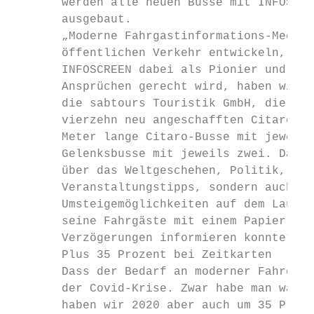
       werden alle neuen Busse mit INFOSCRE
       ausgebaut.

       „Moderne Fahrgastinformations-Medien
       öffentlichen Verkehr entwickeln, ist
       INFOSCREEN dabei als Pionier und Qua
       Ansprüchen gerecht wird, haben wir u
       die sabtours Touristik GmbH, die den
       vierzehn neu angeschafften Citaro-Bu
       Meter lange Citaro-Busse mit jeweils
       Gelenksbusse mit jeweils zwei. Damit
       über das Weltgeschehen, Politik, Wir
       Veranstaltungstipps, sondern auch üb
       Umsteigemöglichkeiten auf dem Laufen
       seine Fahrgäste mit einem Papier-Aus
       Verzögerungen informieren konnte“, s
       Plus 35 Prozent bei Zeitkarten

       Dass der Bedarf an moderner Fahrgast
       der Covid-Krise. Zwar habe man währe
       haben wir 2020 aber auch um 35 Proze