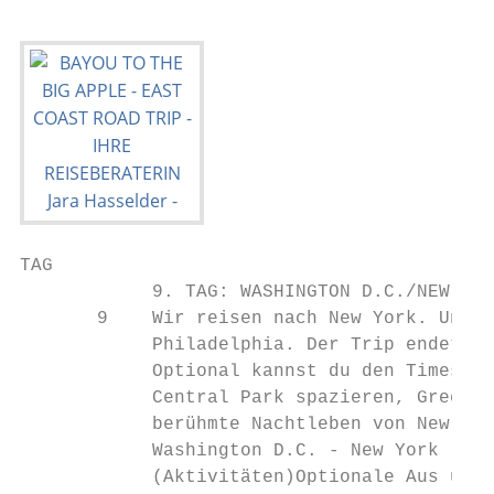
TAG

            9. TAG: WASHINGTON D.C./NEW YOR
       9    Wir reisen nach New York. Unter
            Philadelphia. Der Trip endet mi
            Optional kannst du den Times Sq
            Central Park spazieren, Greenwi
            berühmte Nachtleben von New Yor
            Washington D.C. - New York (6.0
            (Aktivitäten)Optionale Aus üge: