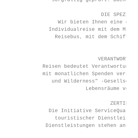
               sorgfältig geprüft. Buchen S
                               DIE SPEZIALI
                 Wir bieten Ihnen eine groß
              Individualreise mit dem Mietw
                Reisebus, mit dem Schiff, z
                                           
                              VERANTWORTUNG
            Reisen bedeutet Verantwortung z
            mit monatlichen Spenden verschi
               und Wilderness“ -Gesellschaf
                          Lebensräume von T
                                  ZERTIFIZI
              Die Initiative ServiceQualitä
                touristischer Dienstleister
             Dienstleistungen stehen an ers
                                           