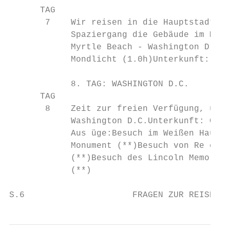
      TAG

       7    Wir reisen in die Hauptstadt de
            Spaziergang die Gebäude im Mond
            Myrtle Beach - Washington D.C. 
            Mondlicht (1.0h)Unterkunft: Che
            8. TAG: WASHINGTON D.C.        
      TAG

       8    Zeit zur freien Verfügung, um d
            Washington D.C.Unterkunft: Cher
            Aus üge:Besuch im Weißen Haus (
            Monument (**)Besuch von Re ecti
            (**)Besuch des Lincoln Memorial
            (**)

S.6                     FRAGEN ZUR REISE? T