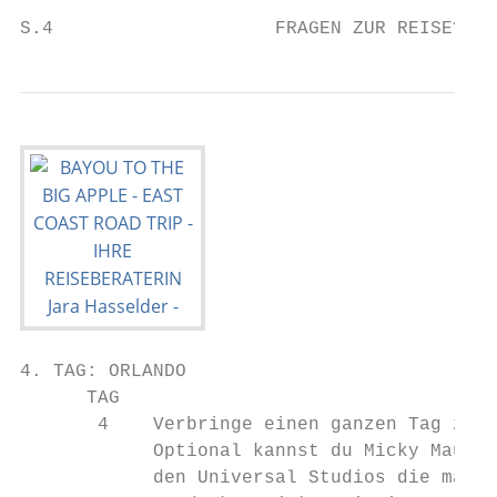
S.4                    FRAGEN ZUR REISE? Te
4. TAG: ORLANDO                            
      TAG

       4    Verbringe einen ganzen Tag zur 
            Optional kannst du Micky Maus i
            den Universal Studios die magis