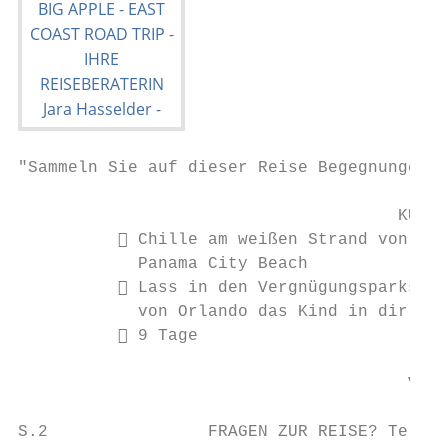
"Sammeln Sie auf dieser Reise Begegnungen, 
                                      KURZÜ
           Chille am weißen Strand von    
            Panama City Beach              
           Lass in den Vergnügungsparks   
            von Orlando das Kind in dir rau
           9 Tage

                                       VERA
S.2                FRAGEN ZUR REISE? Tel.04