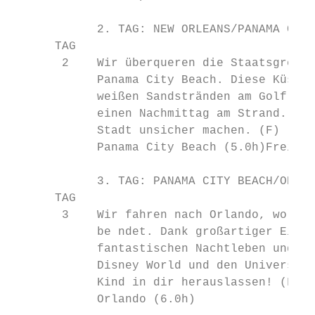
            2. TAG: NEW ORLEANS/PANAMA CITY
      TAG

       2    Wir überqueren die Staatsgrenze
            Panama City Beach. Diese Küsten
            weißen Sandstränden am Golf von
            einen Nachmittag am Strand. Am 
            Stadt unsicher machen. (F) (M) 
            Panama City Beach (5.0h)Freizei
            3. TAG: PANAMA CITY BEACH/ORLAN
      TAG

       3    Wir fahren nach Orlando, wo sic
            be ndet. Dank großartiger Einka
            fantastischen Nachtleben und be
            Disney World und den Universal 
            Kind in dir herauslassen! (F) (
            Orlando (6.0h)
