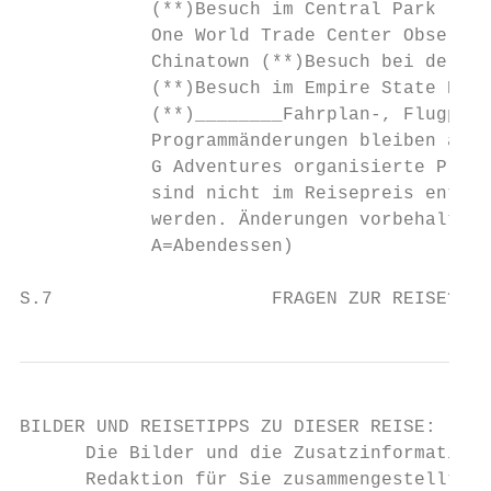
            (**)Besuch im Central Park (**)
            One World Trade Center Observat
            Chinatown (**)Besuch bei der Fr
            (**)Besuch im Empire State Buil
            (**)________Fahrplan-, Flugplan
            Programmänderungen bleiben ausd
            G Adventures organisierte Progr
            sind nicht im Reisepreis enthal
            werden. Änderungen vorbehalten.
            A=Abendessen)

S.7                    FRAGEN ZUR REISE? Te
BILDER UND REISETIPPS ZU DIESER REISE:

      Die Bilder und die Zusatzinformatione
      Redaktion für Sie zusammengestellt. V