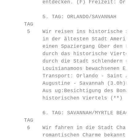
            entdecken. (F) Freizeit: Orland
            5. TAG: ORLANDO/SAVANNAH       
      TAG

       5    Wir reisen ins historische Sava
            in der ältesten Stadt Amerikas,
            einen Spaziergang über den Frie
            durch das historische Viertel v
            durch die Stadt schlendern und 
            Louisianamoos bewachsenen Eiche
            Transport: Orlando - Saint Augu
            Augustine - Savannah (3.0h)Frei
            Aus ug:Besichtigung des Bonaven
            historischen Viertels (**)

            6. TAG: SAVANNAH/MYRTLE BEACH  
      TAG

       6    Wir fahren in die Stadt Charles
            romantischen Charme bekannt ist