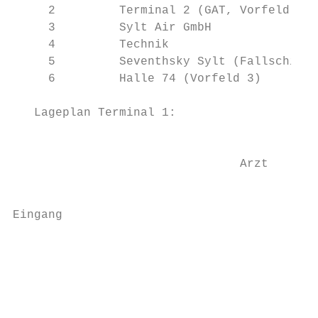
     2         Terminal 2 (GAT, Vorfeld 2) 
     3         Sylt Air GmbH               
     4         Technik                     
     5         Seventhsky Sylt (Fallschirms
     6         Halle 74 (Vorfeld 3)        
                                           
   Lageplan Terminal 1:                    
                                           
                                           
                                Arzt       
                                           
                                           
Eingang

                                           
                                           
                                           