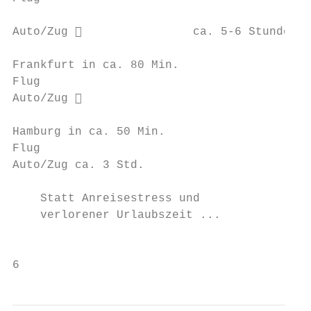
Auto/Zug                 ca. 5-6 Stunden

Frankfurt in ca. 80 Min.                   
Flug

Auto/Zug                               ca.
Hamburg in ca. 50 Min.                     
Flug                                       
Auto/Zug ca. 3 Std.

    Statt Anreisestress und

    verlorener Urlaubszeit ...

                                           
6                                       www