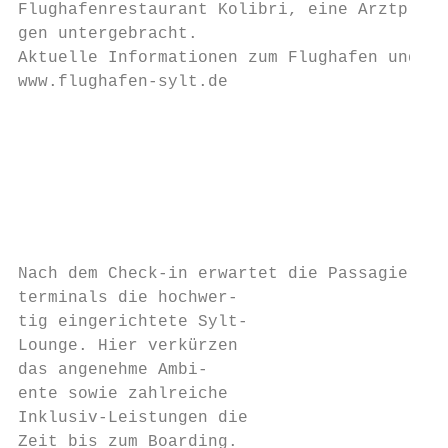
Flughafenrestaurant Kolibri, eine Arztpraxi
gen untergebracht.

Aktuelle Informationen zum Flughafen und de
www.flughafen-sylt.de

                                           
                                           
                                           
                                           
                                           
Nach dem Check-in erwartet die Passagiere i
terminals die hochwer-

tig eingerichtete Sylt-

Lounge. Hier verkürzen

das angenehme Ambi-

ente sowie zahlreiche

Inklusiv-Leistungen die

Zeit bis zum Boarding.
