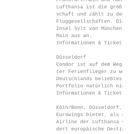
                 Frankfurt/Main und München

                 Lufthansa ist die größte d
                 schaft und zählt zu den we
                 Fluggesellschaften. Die Lu
                 Insel Sylt von München und
                 Main aus an.

                 Informationen & Tickets: w
                 Düsseldorf

                 Condor ist auf dem Weg, Eu
                 ter Ferienflieger zu werde
                 Deutschlands beliebteste U
                 Portfolio natürlich nicht 
                 Informationen & Tickets:  
                 Köln/Bonn, Düsseldorf, Stu
                 Eurowings bietet, als eige
                 Airline der Lufthansa Grou
                 dert europäische Destinati