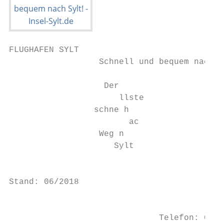
FLUGHAFEN SYLT

                  Schnell und bequem nach S
                   Der

                      llste

                 schne h

                        ac

                  Weg n

                     Sylt

                                           
Stand: 06/2018

                                         Fl
                              Telefon: 0465