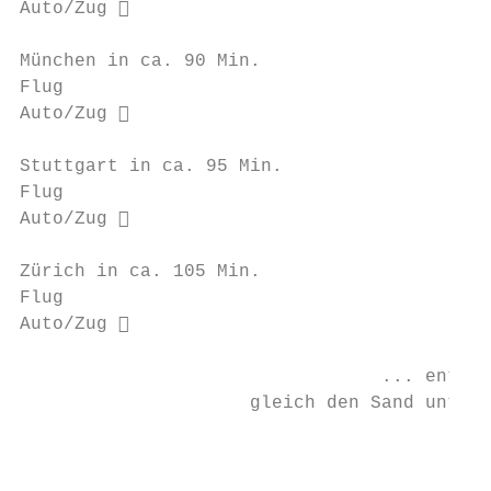
Auto/Zug                                  
München in ca. 90 Min.                     
Flug

Auto/Zug                                  
Stuttgart in ca. 95 Min.                   
Flug

Auto/Zug                                  
Zürich in ca. 105 Min.                     
Flug

Auto/Zug                                  
                                 ... entspa
                     gleich den Sand unter 
                                        www