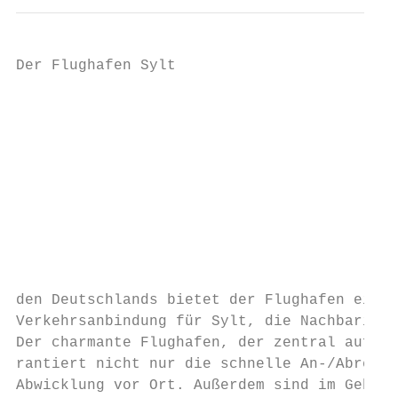
Der Flughafen Sylt

                                           
                                           
                                           
                                           
                                           
                                           
                                           
                                           
                                           
den Deutschlands bietet der Flughafen eine 
Verkehrsanbindung für Sylt, die Nachbarinse
Der charmante Flughafen, der zentral auf de
rantiert nicht nur die schnelle An-/Abreise
Abwicklung vor Ort. Außerdem sind im Gebäud