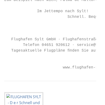
zum Beispiel nach Wien, Palma de Mallorca o
              Im Jettempo nach Sylt!

                           Schnell. Bequem.
                                           
   Flughafen Sylt GmbH · Flughafenstraße 1 
        Telefon 04651 920612 · service@ﬂugh
   Tagesaktuelle Flugpläne ﬁnden Sie auf ww
                                           
                         www.flughafen-sylt