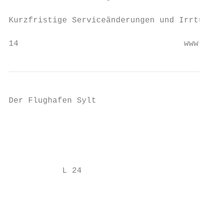
Kurzfristige Serviceänderungen und Irrtümer
14                                  www.flu
Der Flughafen Sylt

                                           
                                           
                                           
                                           
           L 24

                                           
                                           
                                           