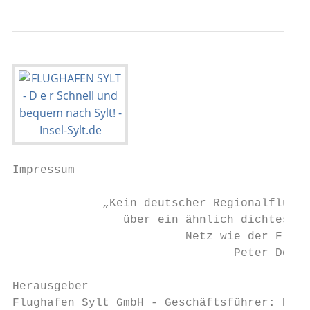
Impressum

             „Kein deutscher Regionalflugha
                über ein ähnlich dichtes in
                         Netz wie der Flugh
                                Peter Douve
Herausgeber

Flughafen Sylt GmbH - Geschäftsführer: Pete