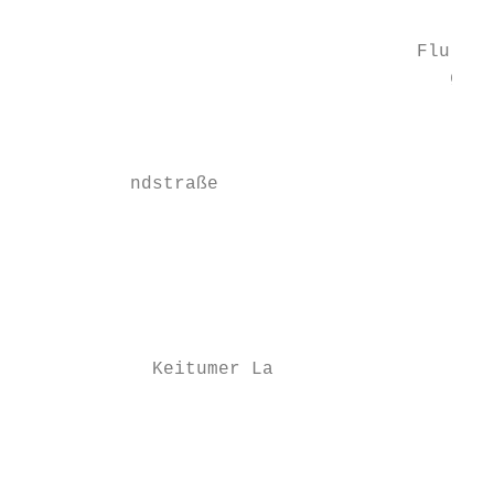
                                    Flu

                                       gh

                                           
                                           
                                           
          ndstraße

                                           
                                           
                                           
            Keitumer La

                                           
                                           