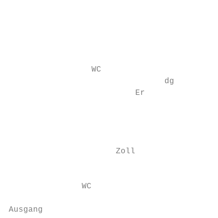
                                           
                                           
                                           
                                           
                 WC

                                dg

                          Er

                                           
                                           
                      Zoll                 
                                           
               WC

                                           
Ausgang
