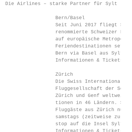
Die Airlines – starke Partner für Sylt

                 Bern/Basel

                 Seit Juni 2017 fliegt SkyW
                 renommierte Schweizer Flug
                 auf europäische Metropolen
                 Feriendestinationen setzt,
                 Bern via Basel aus Sylt an
                 Informationen & Tickets: w
                 Zürich

                 Die Swiss International Ai
                 Fluggesellschaft der Schwe
                 Zürich und Genf weltweit ü
                 tionen in 46 Ländern. Seit
                 Fluggäste aus Zürich nun a
                 samstags (zeitweise zusätz
                 stop auf die Insel Sylt.

                 Informationen & Tickets:  