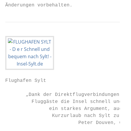
Änderungen vorbehalten.
Flughafen Sylt

       „Dank der Direktflugverbindungen err
         Fluggäste die Insel schnell und be
               ein starkes Argument, auch f
                Kurzurlaub nach Sylt zu kom
                         Peter Douven, Gesc