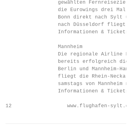
                 gewählten Fernreisezielen 
                 die Eurowings drei Mal wöc
                 Bonn direkt nach Sylt und 
                 nach Düsseldorf fliegt sie
                 Informationen & Tickets: w
                 Mannheim

                 Die regionale Airline Rhei
                 bereits erfolgreich die St
                 Berlin und Mannheim-Hambur
                 fliegt die Rhein-Neckar Ai
                 samstags von Mannheim nach
                 Informationen & Tickets:  
12                  www.flughafen-sylt.de