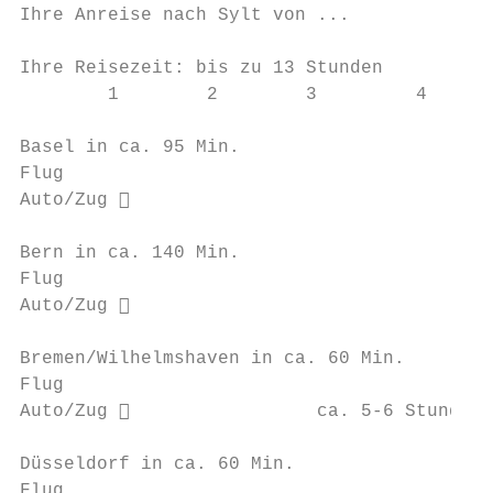
Ihre Anreise nach Sylt von ...

Ihre Reisezeit: bis zu 13 Stunden

        1        2        3         4   5  
Basel in ca. 95 Min.                       
Flug

Auto/Zug                                  
Bern in ca. 140 Min.                       
Flug

Auto/Zug                                  
Bremen/Wilhelmshaven in ca. 60 Min.        
Flug

Auto/Zug                  ca. 5-6 Stunden

Düsseldorf in ca. 60 Min.                  
Flug                                       