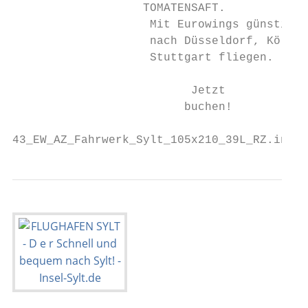
                   TOMATENSAFT.

                    Mit Eurowings günstig v
                    nach Düsseldorf, Köln/B
                    Stuttgart fliegen.

                          Jetzt

                         buchen!

43_EW_AZ_Fahrwerk_Sylt_105x210_39L_RZ.indd 