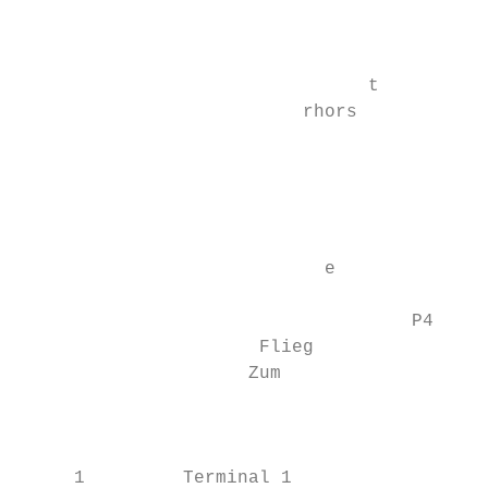
                                           
                                           
                                           
                                t

                          rhors

                                          2

                                           
                                           
                            e

                                    P4

                      Flieg

                     Zum

                                           
     1         Terminal 1                  