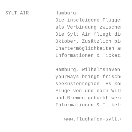
SYLT AIR         Hamburg

                 Die inseleigene Fluggesell
                 als Verbindung zwischen Sy
                 Die Sylt Air fliegt diese 
                 Oktober. Zusätzlich bietet
                 Chartermöglichkeiten an.

                 Informationen & Tickets:  
                 Hamburg, Wilhelmshaven, Br
                 yourways bringt frischen W
                 seeküstenregion. Es können
                 Flüge von und nach Wilhelm
                 und Bremen gebucht werden.

                 Informationen & Tickets: w
                    www.flughafen-sylt.de  