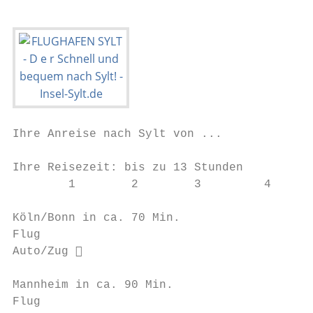
Ihre Anreise nach Sylt von ...

Ihre Reisezeit: bis zu 13 Stunden

        1        2        3         4   5  
Köln/Bonn in ca. 70 Min.                   
Flug

Auto/Zug                               ca.
Mannheim in ca. 90 Min.                    
Flug
