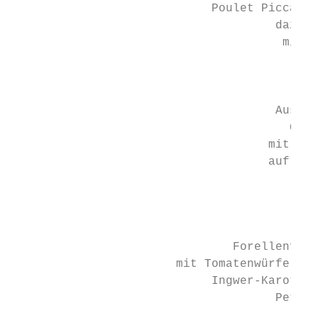
                            Poulet Piccata 
                                     dazu T
                                      mit g
                                           
                                           
                                     Aus de
                                       Gebr
                                    mit Kok
                                    auf Cur
                                           
                                           
                                           
                               Forellenfile
                       mit Tomatenwürfel, C
                            Ingwer-Karotten
                                     Peters
                                           