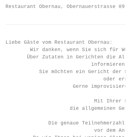
Restaurant Obernau, Obernauerstrasse 89, 60
Liebe Gäste vom Restaurant Obernau:

        Wir danken, wenn Sie sich für Wünsc
       Über Zutaten in Gerichten die Allerg
                            informieren wir
           Sie möchten ein Gericht der Bank
                                oder ernähr
                      Gerne improvisieren w
                             Mit Ihrer Best
                     die allgemeinen Geschä
              Die genaue Teilnehmerzahl bit
                             vor dem Anlass