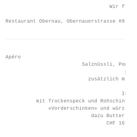
                                  Wir freue
Restaurant Obernau, Obernauerstrasse 89, 60
Apéro

                         Salznüssli, Pommes
                                       pro 
                           zusätzlich mit O
                                      Inner
          mit Trockenspeck und Rohschinken,
              «Vorderschinken» und würziger
                            dazu Butter und
                                 CHF 16.00 