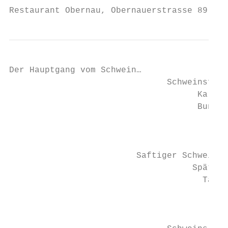
Restaurant Obernau, Obernauerstrasse 89, 60
Der Hauptgang vom Schwein…

                               Schweinsfile
                                     Kartof
                                     Buntes
                                           
                                           
                         Saftiger Schweinbr
                                    Spätzli
                                      Tages
                                           
                                           