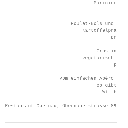
                               Marinierte P
                                         St
                       Poulet-Bols und «Mea
                           Kartoffelpraline
                                     pro Pe
                                Crostini Va
                           vegetarisch und 
                                      pro P
                   Vom einfachen Apéro bis 
                                es gibt vie
                                  Wir berat
Restaurant Obernau, Obernauerstrasse 89, 60