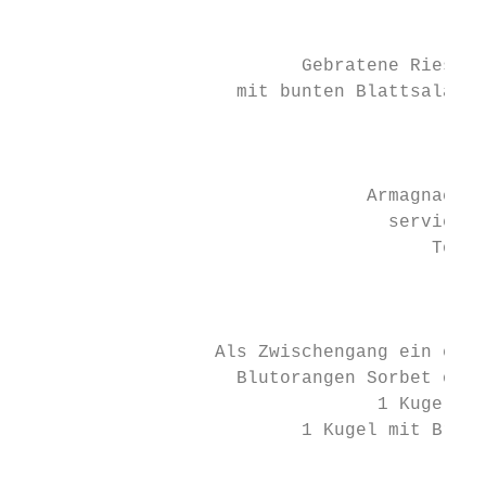
                                           
                          Gebratene Riesenc
                    mit bunten Blattsalaten
                                           
                                           
                                Armagnac Pa
                                  serviert 
                                      Toast
                                           
                                           
                  Als Zwischengang ein erfr
                    Blutorangen Sorbet oder
                                 1 Kugel pr
                          1 Kugel mit Brand
                                           