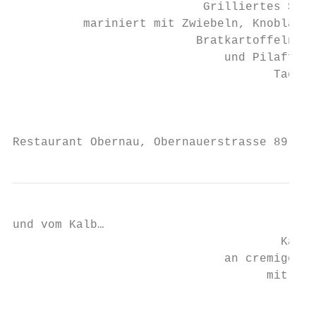
                           Grilliertes Schw
          mariniert mit Zwiebeln, Knoblauch
                          Bratkartoffeln mi
                              und Pilaffrei
                                     Tagesg
                                           
                                           
Restaurant Obernau, Obernauerstrasse 89, 60
und vom Kalb…

                                      Kalbs
                              an cremiger «
                                    mit Dör
                                        Fet
                                         Ge