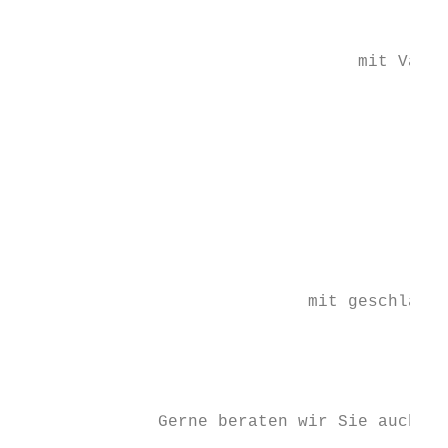
                                        mit
                                           
                                  mit Vanil
                                           
                                           
                                           
                                        mit
                                           
                                           
                                           
                             mit geschlagen
                                           
                                         kl
                                           
              Gerne beraten wir Sie auch üb