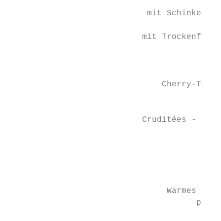
                                           
                            mit Schinken, S
                                        Stü
                           mit Trockenfleis
                                        Stü
                                           
                               Cherry-Tomat
                                       pro 
                           Cruditées - Gemü
                                       pro 
                                         Kl
                                           
                                Warmes Blät
                                      pro P