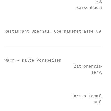
                                     «Jahre
                             Saisonbedingte
                                           
                                           
Restaurant Obernau, Obernauerstrasse 89, 60
Warm - kalte Vorspeisen

                            Zitronenrisotto
                                   serviert
                                           
                                           
                           Zartes Lammfilet
                                    auf Ros
                                           