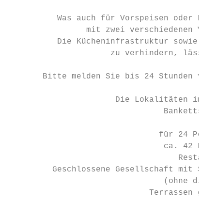
          Was auch für Vorspeisen oder Dess
                mit zwei verschiedenen Vors
          Die Kücheninfrastruktur sowie der
                     zu verhindern, lässt u
       Bitte melden Sie bis 24 Stunden vor 
                      Die Lokalitäten im Re
                                Bankettsaal
                                        Ban
                               für 24 Perso
                                ca. 42 Pers
                                   Restaura
         Geschlossene Gesellschaft mit Saal
                                (ohne die B
                             Terrassen gede
                                          H