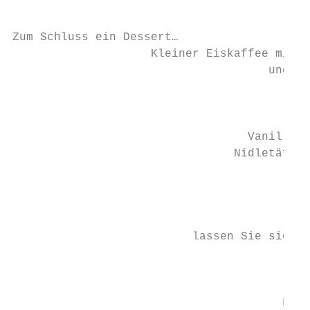
Zum Schluss ein Dessert…

                    Kleiner Eiskaffee mit e
                                     und ge
                                           
                                           
                                  Vanillegl
                                Nidletäfeli
                                           
                                           
                                         De
                          lassen Sie sich v
                                           
                                           
                                       Früc