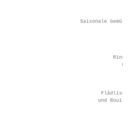
                                           
                                           
                         Saisonale Gemüsecr
                                        (ve
                                          C
                                           
                                    Rindsbo
                                       mit 
                                           
                                           
                                Flädlisuppe
                               und Bouillon
                                           
                                           
                                           