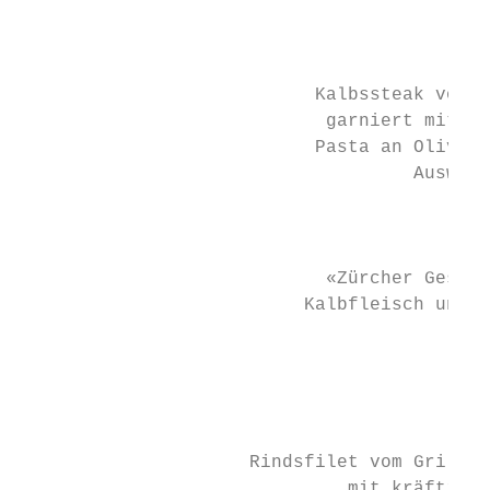
                                           
                                           
                           Kalbssteak vom G
                            garniert mit ka
                           Pasta an Olivenö
                                    Auswahl
                                           
                                           
                            «Zürcher Geschn
                          Kalbfleisch und C
                                        Bär
                                           
                                           
                                         od
                     Rindsfilet vom Grill m
                              mit kräftiger