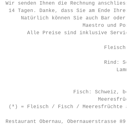
Wir senden Ihnen die Rechnung anschliessend
 14 Tagen. Danke, dass Sie am Ende Ihres An
     Natürlich können Sie auch Bar oder mit
                         Maestro und Postca
       Alle Preise sind inklusive Service u
                                Fleisch- un
                                           
                                Rind: Schwe
                                    Lamm: S
                                           
                                           
                      Fisch: Schweiz, bei T
                              Meeresfrüchte
 (*) = Fleisch / Fisch / Meeresfrüchte aus 
Restaurant Obernau, Obernauerstrasse 89, 60