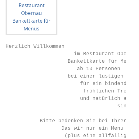
Herzlich Willkommen

                      im Restaurant Obernau

                    Bankettkarte für Menüs

                       ab 10 Personen

                    bei einer lustigen und 
                        für ein bindendes F
                         fröhlichen Treffen
                        und natürlich auch 
                                    sind wi
           Bitte bedenken Sie bei Ihrer Wah
                  Das wir nur ein Menu pro 
                   (plus eine allfällige ve