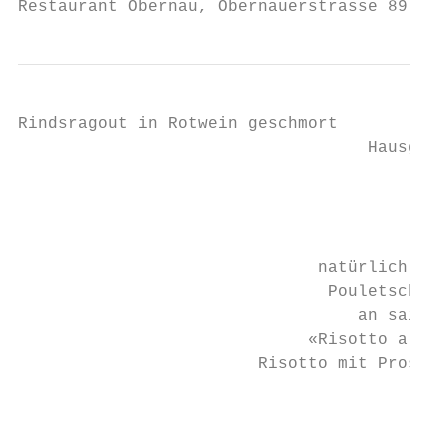
Restaurant Obernau, Obernauerstrasse 89, 60
Rindsragout in Rotwein geschmort

                                   Hausgema
                                          G
                                           
                                           
                              natürlich gib
                               Pouletschenk
                                  an saison
                             «Risotto alle 
                        Risotto mit Prosecc
                                           
                                           