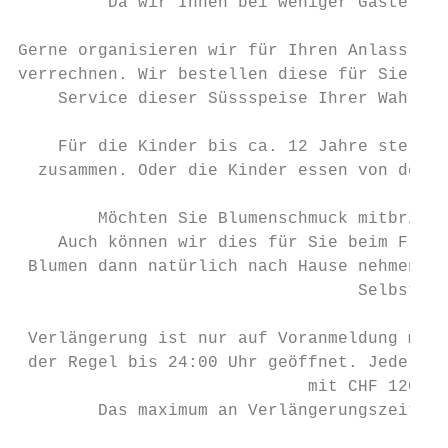
         Da wir Ihnen bei weniger Gäste die
Gerne organisieren wir für Ihren Anlass auc
verrechnen. Wir bestellen diese für Sie bei
    Service dieser Süssspeise Ihrer Wahl je
    Für die Kinder bis ca. 12 Jahre stellen
  zusammen. Oder die Kinder essen von der à
        Möchten Sie Blumenschmuck mitbringe
    Auch können wir dies für Sie beim Flori
 Blumen dann natürlich nach Hause nehmen. V
                                  Selbstkos
 Verlängerung ist nur auf Voranmeldung mögl
 der Regel bis 24:00 Uhr geöffnet. Jede ang
                             mit CHF 120.00
        Das maximum an Verlängerungszeit ge