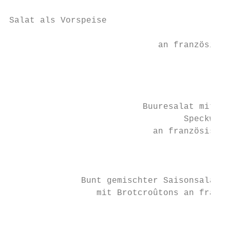
Salat als Vorspeise

                                         Bu
                             an französisch
                                           
                                           
                                           
                          Buuresalat mit Bl
                                  Speckwürf
                            an französische
                                           
                                           
              Bunt gemischter Saisonsalat m
                 mit Brotcroûtons an franzö
                                        (ve
                                          C