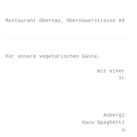
                                           
Restaurant Obernau, Obernauerstrasse 89, 60
Für unsere vegetarischen Gäste…

                                         Bl
                              mit einer Lin
                                     Trocke
                                        Sai
                                           
                                           
                                Auberginen 
                         dazu Spaghetti Nap
                                      und N