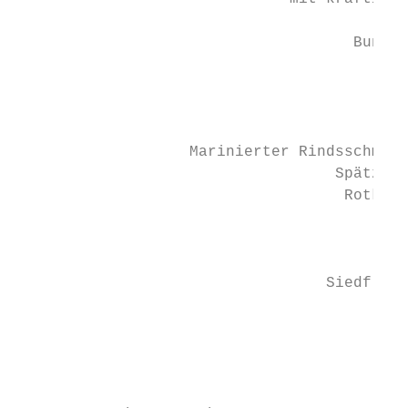
                                          K
                                     Bunte 
                                           
                                           
                                        «Su
                   Marinierter Rindsschmorb
                                   Spätzli 
                                    Rotkrau
                                           
                                           
                                  Siedfleis
                                        Pet
                                           
                                           
                                           