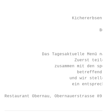
                                          C
                                           
                           Kichererbsen Rag
                                         Ka
                                      Bunte
                                           
                                           
               Das Tagesaktuelle Menü nach 
                            Zuerst teilen S
                    zusammen mit den spezie
                             betreffend All
                          und wir stellen i
                           ein entsprechend
Restaurant Obernau, Obernauerstrasse 89, 60