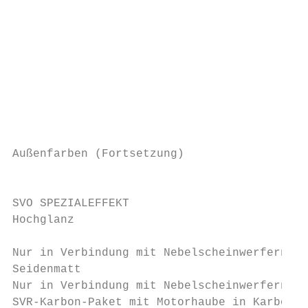
                                           
                                           
                                           
                                           
                                           
                                           
Außenfarben (Fortsetzung)

                                           
SVO SPEZIALEFFEKT

Hochglanz

                                           
Nur in Verbindung mit Nebelscheinwerfern ve
Seidenmatt

Nur in Verbindung mit Nebelscheinwerfern ve
SVR-Karbon-Paket mit Motorhaube in Karbon v