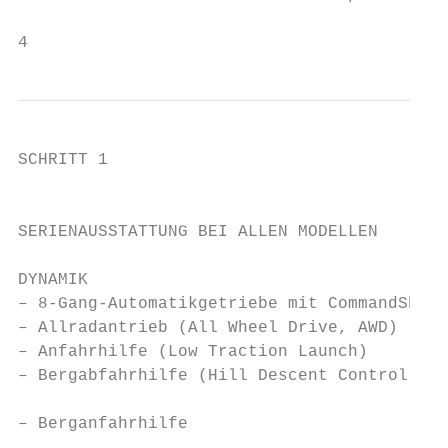
4
SCHRITT 1

                                           
SERIENAUSSTATTUNG BEI ALLEN MODELLEN

DYNAMIK                                    
– 8-Gang-Automatikgetriebe mit CommandShift
– Allradantrieb (All Wheel Drive, AWD)     
– Anfahrhilfe (Low Traction Launch)        
– Bergabfahrhilfe (Hill Descent Control, HD
                                           
– Berganfahrhilfe                          