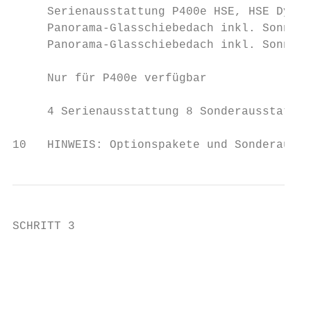
     Serienausstattung P400e HSE, HSE Dynam
     Panorama-Glasschiebedach inkl. Sonnenb
     Panorama-Glasschiebedach inkl. Sonnenb
                                           
     Nur für P400e verfügbar

     4 Serienausstattung 8 Sonderausstattun
10   HINWEIS: Optionspakete und Sonderausst
SCHRITT 3

                                           
                                           
                                           