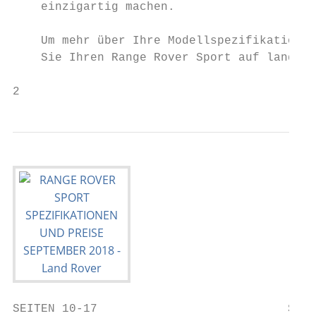
    einzigartig machen.

                                           
    Um mehr über Ihre Modellspezifikation z
    Sie Ihren Range Rover Sport auf landrov
2
SEITEN 10-17                           SEIT