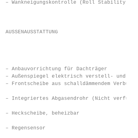
– Wankneigungskontrolle (Roll Stability Con
                                           
                                           
                                           
AUSSENAUSSTATTUNG                          
                                           
                                           
                                           
                                           
– Anbauvorrichtung für Dachträger          
– Außenspiegel elektrisch verstell- und beh
– Frontscheibe aus schalldämmendem Verbundg
                                           
– Integriertes Abgasendrohr (Nicht verfügba
                                           
– Heckscheibe, beheizbar                   
                                           
– Regensensor                              
                                           