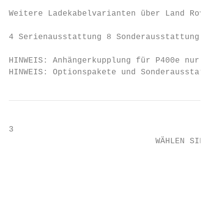
                                           
Weitere Ladekabelvarianten über Land Rover 
4 Serienausstattung 8 Sonderausstattung Δ S
HINWEIS: Anhängerkupplung für P400e nur übe
HINWEIS: Optionspakete und Sonderausstattun
3

                              WÄHLEN SIE IH
                                           
                                           
                                           
                                           