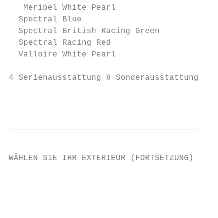
   Meribel White Pearl                     
  Spectral Blue                            
  Spectral British Racing Green            
  Spectral Racing Red                      
  Valloire White Pearl                     
4 Serienausstattung 8 Sonderausstattung Δ S
                                           
WÄHLEN SIE IHR EXTERIEUR (FORTSETZUNG)

                                           
                                           
                                           