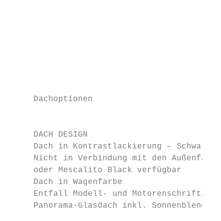
                                           
                                           
                                           
                                           
                                           
     Dachoptionen

                                           
     DACH DESIGN

     Dach in Kontrastlackierung – Schwarz

     Nicht in Verbindung mit den Außenfarbe
     oder Mescalito Black verfügbar

     Dach in Wagenfarbe                    
     Entfall Modell- und Motorenschriftzug 
     Panorama-Glasdach inkl. Sonnenblende m
                                           