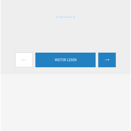
←
→
WEITER LESEN