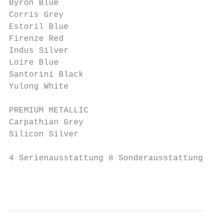
Byron Blue                                 
Corris Grey                                
Estoril Blue                               
Firenze Red                                
Indus Silver                               
Loire Blue                                 
Santorini Black                            
Yulong White                               
PREMIUM METALLIC

Carpathian Grey                            
Silicon Silver                             
4 Serienausstattung 8 Sonderausstattung Δ S
                                           