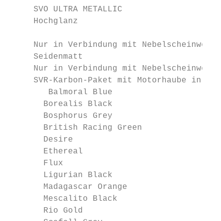
     SVO ULTRA METALLIC

     Hochglanz

                                           
     Nur in Verbindung mit Nebelscheinwerfe
     Seidenmatt

     Nur in Verbindung mit Nebelscheinwerfe
     SVR-Karbon-Paket mit Motorhaube in Kar
        Balmoral Blue                      
       Borealis Black                      
       Bosphorus Grey                      
       British Racing Green                
       Desire                              
       Ethereal                            
       Flux                                
       Ligurian Black                      
       Madagascar Orange                   
       Mescalito Black                     
       Rio Gold                            