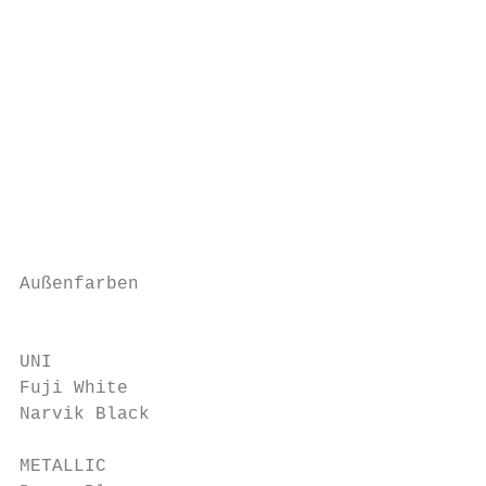
                                           
                                           
                                           
                                           
                                           
                                           
                                           
Außenfarben

                                           
UNI

Fuji White                                 
Narvik Black                               
METALLIC
