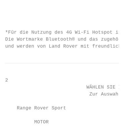
                                           
                                           
                                           
*Für die Nutzung des 4G Wi-Fi Hotspot ist e
Die Wortmarke Bluetooth® und das zugehörige
und werden von Land Rover mit freundlicher 
2

                            WÄHLEN SIE IHRE
                             Zur Auswahl st
    Range Rover Sport

                                           
          MOTOR                            
                                           