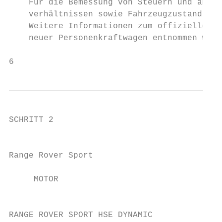
    Für die Bemessung von Steuern und ander
    verhältnissen sowie Fahrzeugzustand kön
    Weitere Informationen zum offiziellen K
    neuer Personenkraftwagen entnommen werd
6
SCHRITT 2

                                           
Range Rover Sport

                                           
     MOTOR                                 
                                           
RANGE ROVER SPORT HSE DYNAMIC
