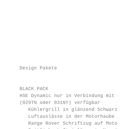
                                           
                                           
                                           
                                           
                                           
                                           
     Design Pakete

                                           
     BLACK PACK

     HSE Dynamic nur in Verbindung mit Leic
     (029TN oder 031NY) verfügbar

        Kühlergrill in glänzend Schwarz mit
        Luftauslässe in der Motorhaube in N
        Range Rover Schriftzug auf Motorhau