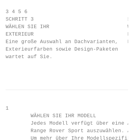
3 4 5 6

SCHRITT 3                              SCHR
WÄHLEN SIE IHR                         WÄHL
EXTERIEUR                              Eine
Eine große Auswahl an Dachvarianten,   Exte
Exterieurfarben sowie Design-Paketen       
wartet auf Sie.                            
                                           
1

        WÄHLEN SIE IHR MODELL

        Jedes Modell verfügt über eine Ausw
        Range Rover Sport auszuwählen. Auf 
        Um mehr über Ihre Modellspezifikati