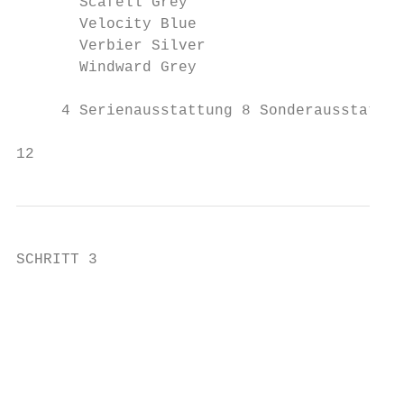
       Scafell Grey                        
       Velocity Blue                       
       Verbier Silver                      
       Windward Grey                       
     4 Serienausstattung 8 Sonderausstattun
12
SCHRITT 3

                                           
                                           
                                           
                                           