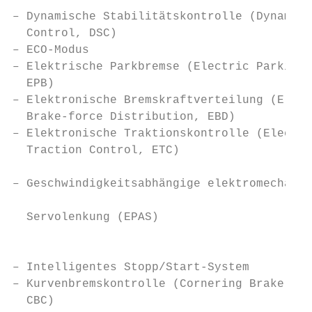
                                           
– Dynamische Stabilitätskontrolle (Dynamic 
  Control, DSC)                            
– ECO-Modus                                
– Elektrische Parkbremse (Electric Parking 
  EPB)                                     
– Elektronische Bremskraftverteilung (Elect
  Brake-force Distribution, EBD)           
– Elektronische Traktionskontrolle (Electro
  Traction Control, ETC)                   
                                           
– Geschwindigkeitsabhängige elektromechanis
                                           
  Servolenkung (EPAS)

                                           
                                           
– Intelligentes Stopp/Start-System         
– Kurvenbremskontrolle (Cornering Brake Con
  CBC)                                     