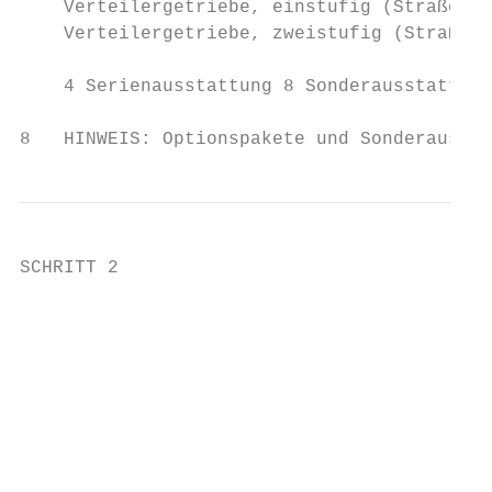
    Verteilergetriebe, einstufig (Straßenun
    Verteilergetriebe, zweistufig (Straßen-
    4 Serienausstattung 8 Sonderausstattung
8   HINWEIS: Optionspakete und Sonderaussta
SCHRITT 2

                                           
                                           
                                           
                                           
                                           
                                           