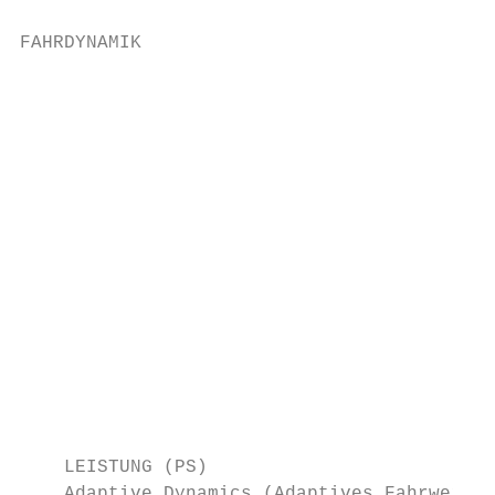
FAHRDYNAMIK

                                           
                                           
                                           
                                           
                                           
                                           
                                           
                                           
                                           
                                           
    LEISTUNG (PS)                          
    Adaptive Dynamics (Adaptives Fahrwerk)
