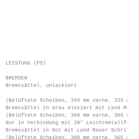
                                           
                                           
                                           
                                           
                                           
LEISTUNG (PS)                              
BREMSEN

Bremssättel, unlackiert

                                           
(Belüftete Scheiben, 349 mm vorne, 325 mm h
Bremssättel in Grau eloxiert mit Land Rover
(Belüftete Scheiben, 380 mm vorne, 365 mm h
Nur in Verbindung mit 20“ Leichtmetallfelge
Bremssättel in Rot mit Land Rover Schriftzu
(Belüftete Scheiben, 380 mm vorne, 365 mm h