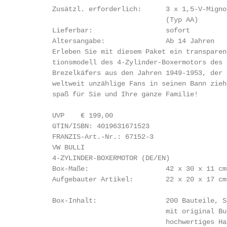
        Zusätzl. erforderlich:      3 x 1,5-V-Migno
                                    (Typ AA)

        Lieferbar:                  sofort

        Altersangabe:               Ab 14 Jahren

        Erleben Sie mit diesem Paket ein transparen
        tionsmodell des 4-Zylinder-Boxermotors des 
        Brezelkäfers aus den Jahren 1949-1953, der 
        weltweit unzählige Fans in seinen Bann zieh
        spaß für Sie und Ihre ganze Familie!

        UVP    € 199,00

        GTIN/ISBN: 4019631671523

        FRANZIS-Art.-Nr.: 67152-3                   
        VW BULLI

        4-ZYLINDER-BOXERMOTOR (DE/EN)

        Box-Maße:                   42 x 30 x 11 cm

        Aufgebauter Artikel:        22 x 20 x 17 cm

        Box-Inhalt:                 200 Bauteile, S
                                    mit original Bu
                                    hochwertiges Han