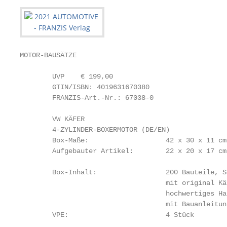
MOTOR-BAUSÄTZE

        UVP    € 199,00

        GTIN/ISBN: 4019631670380

        FRANZIS-Art.-Nr.: 67038-0

        VW KÄFER

        4-ZYLINDER-BOXERMOTOR (DE/EN)

        Box-Maße:                   42 x 30 x 11 cm

        Aufgebauter Artikel:        22 x 20 x 17 cm

        Box-Inhalt:                 200 Bauteile, S
                                    mit original Kä
                                    hochwertiges Han
                                    mit Bauanleitung
        VPE:                        4 Stück
