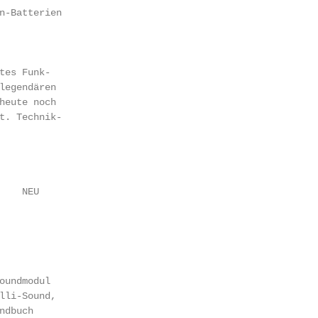
n-Batterien

tes Funk-

legendären

heute noch

t. Technik-

   NEU

oundmodul

lli-Sound,

dbuch
