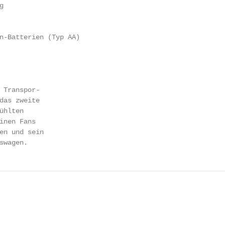


n-Batterien (Typ AA)

 Transpor-

das zweite

hlten

inen Fans

en und sein

swagen.