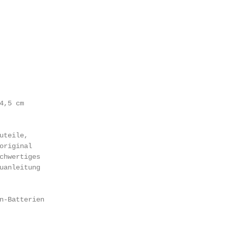
,5 cm

teile,

original

chwertiges

uanleitung

n-Batterien
