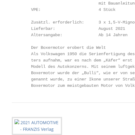
                                    mit Bauanleitung
        VPE:                        4 Stück

        Zusätzl. erforderlich:      3 x 1,5-V-Migno
        Lieferbar:                  August 2021

        Altersangabe:               Ab 14 Jahren

        Der Boxermotor erobert die Welt

        Als Volkswagen 1950 die Serienfertigung des
        ters aufnahm, war es nach dem „Käfer“ erst 
        Modell des Autokonzerns. Mit seinem luftgekü
        Boxermotor wurde der „Bulli“, wie er von se
        genannt wurde, zu einer Ikone unserer Straß
        Boxermotor zum meistgebauten Motor von Volk