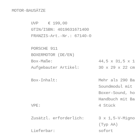
MOTOR-BAUSÄTZE

        UVP    € 199,00

        GTIN/ISBN: 4019631671400

        FRANZIS-Art.-Nr.: 67140-0

        PORSCHE 911

        BOXERMOTOR (DE/EN)

        Box-Maße:                   44,5 x 31,5 x 14
        Aufgebauter Artikel:        30 x 29 x 22 cm

        Box-Inhalt:                 Mehr als 290 Bau
                                    Soundmodul mit 
                                    Boxer-Sound, ho
                                    Handbuch mit Ba
        VPE:                        4 Stück

        Zusätzl. erforderlich:      3 x 1,5-V-Migno
                                    (Typ AA)

        Lieferbar:                  sofort
