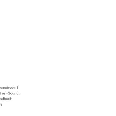
oundmodul

fer-Sound,

dbuch


