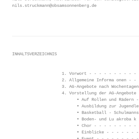
nils.struckmann@obsamsonnenberg.de

                                                   
INHALTSVERZEICHNIS

                                                   
                    1. Vorwort - - - - - - - - - - 
                    2. Allgemeine Informa onen - - 
                    3. AG-Angebote nach Wochentagen
                    4. Vorstellung der AG-Angebote 
                          • Auf Rollen und Rädern -
                          • Ausbildung zur Jugendle
                          • Basketball - Schulmanns
                          • Boden- und Lu akroba k 
                          • Chor - - - - - - - - - 
                          • Einblicke - - - - - - -
                          • Event - - - - - - - - -