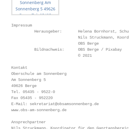
Impressum

          Herausgeber:       Helena Bornhorst, Schu
                             Nils Struckmann, Koord
                             OBS Berge

          Bildnachweis:      OBS Berge / Pixabay

                             © 2021

Kontakt

Oberschule am Sonnenberg

Am Sonnenberg 5

49626 Berge

Tel. 05435 - 9522-0

Fax 05435 - 952220

E-Mail: sekretariat@obsamsonnenberg.de

www.obs-am-sonnenberg.de

Ansprechpartner

Nils Struckmann, Koordinator für den Ganztagsbereich