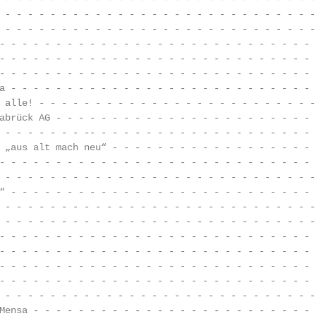
 - - - - - - - - - - - - - - - - - - - - - - - - - - - -
 - - - - - - - - - - - - - - - - - - - - - - - - - - - -
- - - - - - - - - - - - - - - - - - - - - - - - - - - - 
- - - - - - - - - - - - - - - - - - - - - - - - - - - - 
- - - - - - - - - - - - - - - - - - - - - - - - - - - - 
a - - - - - - - - - - - - - - - - - - - - - - - - - - - 
 alle! - - - - - - - - - - - - - - - - - - - - - - - - -
abrück AG - - - - - - - - - - - - - - - - - - - - - - - 
 - - - - - - - -- - - - - - - - - - - - - - - - - - - - 
 „aus alt mach neu“ - - - - - - - - - - - - - - - - - - 
- - - - - - - - - - - - - - - - - - - - - - - - - - - - 
 - - - - - - - - - - - - - - - - - - - - - - - - - - - -
“ - - - - - - - - - - - - - - - - - - - - - - - - - - - 
 - - - - - - - - - - - - - - - - - - - - - - - - - - - -
 - - - - - - - - - - - - - - - - - - - - - - - - - - - -
- - - - - - - - - - - - - - - - - - - - - - - - - - - - 
- - - - - - - - - - - - - - - - - - - - - - - - - - - - 
- - - - - - - - - - - - - - - - - - - - - - - - - - - - 
- - - - - - - - - - - - - - - - - - - - - - - - - - - - 
 - - - - - - - - - - - - - - - - - - - - - - - - - - - -
Mensa - - - - - - - - - - - - - - - - - - - - - - - - - 