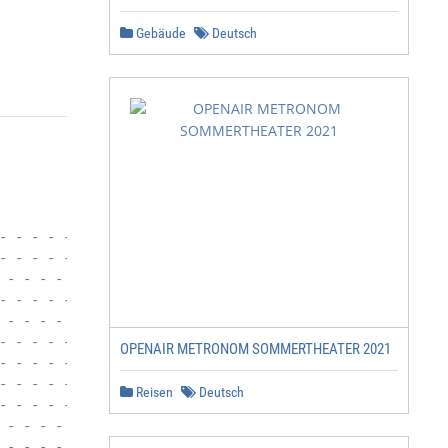
Gebäude
Deutsch
                                                        
- - - - - - - - - - - - - - - - - - - - - - - - - - - - 
- - - - - - - - - - - - - - - - - - - - - - - - - - - - 
 - - - - - - - - - - - - - - - - - - - - - - - - - - - -
- - - - - - - - - - - - - - - - - - - - - - - - - - - - 
 - - - - - - - - - - - - - - - - - - - - - - - - - - - -
- - - - - - - - - - - - - - - - - - - - - - - - - - - - 
OPENAIR METRONOM SOMMERTHEATER 2021
- - - - - - - - - - - - - - - - - - - - - - - - - - - - 
- - - - - - - - - - - - - - - - - - - - - - - - - - - - 
Reisen
Deutsch
- - - - - - - - - - - - - - - - - - - - - - - - - - - - 
 - - - - - - - - - - - - - - - - - - - - - - - - - - - -
 - - - - - - - - - - - - - - - - - - - - - - - - - - - -