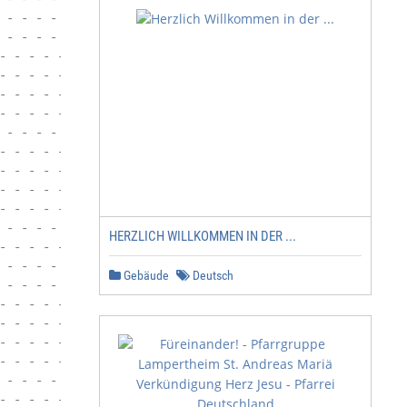
 - - - - - - - - - - - - - - - - - - - - - - - - - - - -
 - - - - - - - - - - - - - - - - - - - - - - - - - - - -
- - - - - - - - - - - - - - - - - - - - - - - - - - - - 
- - - - - - - - - - - - - - - - - - - - - - - - - - - - 
- - - - - - - - - - - - - - - - - - - - - - - - - - - - 
- - - - - - - - - - - - - - - - - - - - - - - - - - - - 
 - - - - - - - - - - - - - - - - - - - - - - - - - - - -
- - - - - - - - - - - - - - - - - - - - - - - - - - - - 
- - - - - - - - - - - - - - - - - - - - - - - - - - - - 
- - - - - - - - - - - - - - - - - - - - - - - - - - - - 
- - - - - - - - - - - - - - - - - - - - - - - - - - - - 
 - - - - - - - - - - - - - - - - - - - - - - - - - - - -
HERZLICH WILLKOMMEN IN DER ...
- - - - - - - - - - - - - - - - - - - - - - - - - - - - 
 - - - - - - - - - - - - - - - - - - - - - - - - - - - -
Gebäude
Deutsch
 - - - - - - - - - - - - - - - - - - - - - - - - - - - -
- - - - - - - - - - - - - - - - - - - - - - - - - - - - 
- - - - - - - - - - - - - - - - - - - - - - - - - - - - 
- - - - - - - - - - - - - - - - - - - - - - - - - - - - 
- - - - - - - - - - - - - - - - - - - - - - - - - - - - 
 - - - - - - - - - - - - - - - - - - - - - - - - - - - -
- - - - - - - - - - - - - - - - - - - - - - - - - - - - 