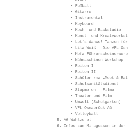
                          • Fußball - - - - - - - -
                          • Gitarre - - - - - - - -
                          • Instrumental - - - - - 
                          • Keyboard - - - - - - - 
                          • Koch- und Backstudio - 
                          • Kunst- und Kreatvwerkst
                          • Let`s dance! Tanzen für
                          • Lila-Weiß - Die VFL Osn
                          • Mofa-Führerscheinerwerb
                          • Nähmaschinen-Workshop -
                          • Reiten I - - - - - - - 
                          • Reiten II - - - - - - -
                          • Schüler rma „Meet & Eat
                          • Schulsanitätsdienst - -
                          • Stopmo on - Filme - - -
                          • Theater und Film - - - 
                          • Umwelt (Schulgarten) - 
                          • VFL Osnabrück-AG - - - 
                          • Volleyball - - - - - - 
                    5. AG-Wahlze el - - - - - - - -
                    6. Infos zum Mi agessen in der 