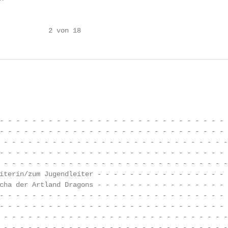
            2 von 18
                                                        
- - - - - - - - - - - - - - - - - - - - - - - - - - - - 
- - - - - - - - - - - - - - - - - - - - - - - - - - - - 
 - - - - - - - - - - - - - - - - - - - - - - - - - - - -
- - - - - - - - - - - - - - - - - - - - - - - - - - - - 
 - - - - - - - - - - - - - - - - - - - - - - - - - - - -
iterin/zum Jugendleiter - - - - - - - - - - - - - - - - 
cha der Artland Dragons - - - - - - - - - - - - - - - - 
- - - - - - - - - - - - - - - - - - - - - - - - - - - - 
- - - - - - - - - - - - - - - - - - - - - - - - - - - - 
 - - - - - - - - - - - - - - - - - - - - - - - - - - - -
 - - - - - - - - - - - - - - - - - - - - - - - - - - - -