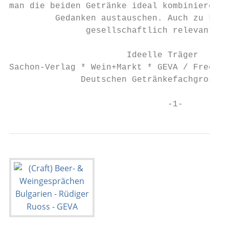
man die beiden Getränke ideal kombinieren u
         Gedanken austauschen. Auch zu kult
               gesellschaftlich relevanten 
                       Ideelle Träger

Sachon-Verlag * Wein+Markt * GEVA / Frechen
              Deutschen Getränkefachgrossha
                               -1-