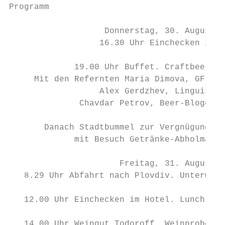
Programm

                   Donnerstag, 30. August 2
                  16.30 Uhr Einchecken im H
             19.00 Uhr Buffet. Craftbeer- &
     Mit den Refernten Maria Dimova, GF & M
                  Alex Gerdzhev, Linguist &
              Chavdar Petrov, Beer-Blogger 
       Danach Stadtbummel zur Vergnügungsme
             mit Besuch Getränke-Abholmarkt
                      Freitag, 31. August 2
   8.29 Uhr Abfahrt nach Plovdiv. Unterwegs
   12.00 Uhr Einchecken im Hotel. Lunch ein
   14.00 Uhr Weingut Todoroff. Weinprobe mi