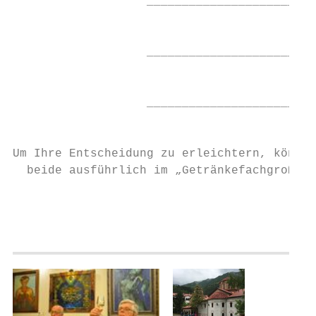
                   ________________________
                                           
                   ________________________
                                           
                   ________________________
                                           
Um Ihre Entscheidung zu erleichtern, können
  beide ausführlich im „Getränkefachgroßhan
                                           