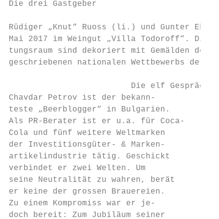
Die drei Gastgeber

Rüdiger „Knut“ Ruoss (li.) und Gunter Ehni 
Mai 2017 im Weingut „Villa Todoroff“. Die W
tungsraum sind dekoriert mit Gemälden der G
geschriebenen nationalen Wettbewerbs der „G
                         Die elf Gesprächsp
Chavdar Petrov ist der bekann-

teste „Beerblogger“ in Bulgarien.

Als PR-Berater ist er u.a. für Coca-

Cola und fünf weitere Weltmarken

der Investitionsgüter- & Marken-

artikelindustrie tätig. Geschickt

verbindet er zwei Welten. Um

seine Neutralität zu wahren, berät

er keine der grossen Brauereien.

Zu einem Kompromiss war er je-

doch bereit: Zum Jubiläum seiner
