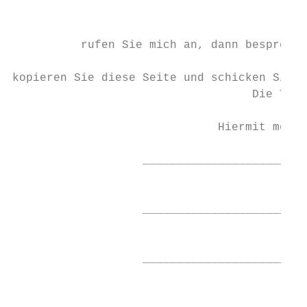
                                           
                                           
          rufen Sie mich an, dann bespreche
                                           
kopieren Sie diese Seite und schicken Sie d
                                   Die Teil
                              Hiermit melde
                                        Bul
                   ________________________
                                           
                   ________________________
                                           
                   ________________________
                                           