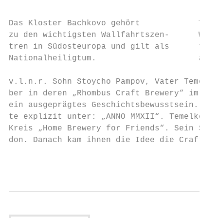
                                           
                                           
Das Kloster Bachkovo gehört            Tany
zu den wichtigsten Wallfahrtszen-      Wein
tren in Südosteuropa und gilt als      trit
Nationalheiligtum.                     anti
v.l.n.r. Sohn Stoycho Pampov, Vater Temelko
ber in deren „Rhombus Craft Brewery“ im Mai
ein ausgeprägtes Geschichtsbewusstsein. Das
te explizit unter: „ANNO MMXII“. Temelko Pa
Kreis „Home Brewery for Friends“. Sein Sohn
don. Danach kam ihnen die Idee die Craftbee
                                           