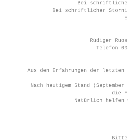
                       Bei schriftlicher St
               Bei schriftlicher Stornierun
                                      Ein E
                                           
                           Rüdiger Ruoss · 
                             Telefon 0049 /
                                           
       Aus den Erfahrungen der letzten Reis
                                           
        Nach heutigem Stand (September 2017
                                  die Flüge
                      Natürlich helfen wir 
                                           
                                           
                                  Bitte mai