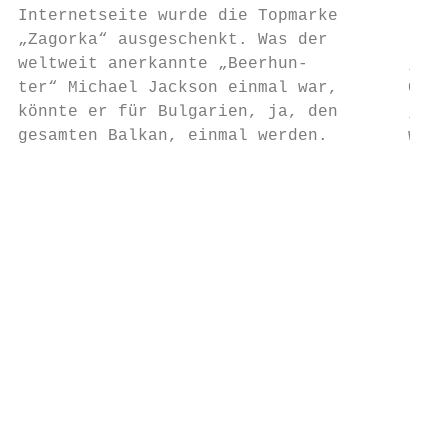
Internetseite wurde die Topmarke

„Zagorka“ ausgeschenkt. Was der

weltweit anerkannte „Beerhun-          „100
ter“ Michael Jackson einmal war,       Getr
könnte er für Bulgarien, ja, den       „100
gesamten Balkan, einmal werden.        wieg
                                           
                                           
                                           
                                           
                                           
                                           
                                           
                                           
                                           
                                           
                                           