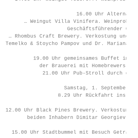
                       16.00 Uhr Alternativ
      … Weingut Villa Vinifera. Weinprobe m
                    Geschäftsführender Gese
 … Rhombus Craft Brewery. Verkostung und Re
Temelko & Stoycho Pampov und Dr. Mariana Tc
         19.00 Uhr gemeinsames Buffet im Rh
           der Brauerei mit Homebrewers als
            21.00 Uhr Pub-Stroll durch die 
                   Samstag, 1. September 20
                 8.29 Uhr Rückfahrt ins Hot
12.00 Uhr Black Pines Brewery. Verkostung, 
       beiden Inhabern Dimitar Georgiev & B
  15.00 Uhr Stadtbummel mit Besuch Getränke