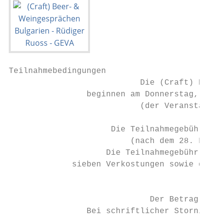
Teilnahmebedingungen

                           Die (Craft) Beer
                beginnen am Donnerstag, 30.
                           (der Veranstalte
                     Die Teilnahmegebühr (e
                         (nach dem 28. Febr
                    Die Teilnahmegebühr bei
             sieben Verkostungen sowie die 
                                           
                             Der Betrag ist
                Bei schriftlicher Stornieru