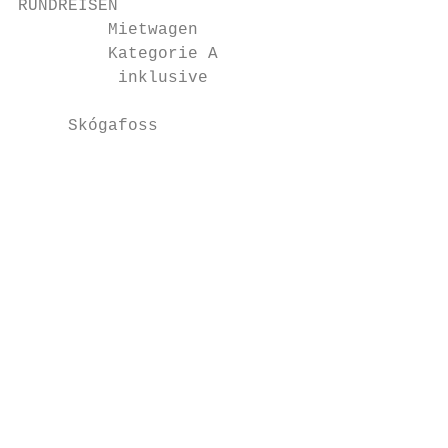
RUNDREISEN                                 
         Mietwagen

         Kategorie A

          inklusive

     Skógafoss

                                           
                                           
                                           
                                           
                                           
                                           
                                           
                                           
                                           
                                           