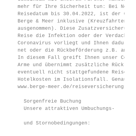
    mehr für Ihre Sicherheit tun: Bei Neubu
    Reisedatum bis 30.04.2022, ist der Coro
    Berge & Meer inklusive (Kreuzfahrten si
    ausgenommen). Diese Zusatzversicherung 
    Reise die Infektion oder der Verdacht a
    Coronavirus vorliegt und Ihnen dadurch 
    net oder die Rückbeförderung z.B. am Fl
    In diesem Fall greift Ihnen unser Coron
    Arme und übernimmt zusätzliche Rückreis
    eventuell nicht stattgefundene Reiselei
    Hotelkosten im Isolationsfall. Genaue I
    www.berge-meer.de/reiseversicherung

      Sorgenfreie Buchung

      Unsere attraktiven Umbuchungs-       
                                           
      und Stornobedingungen:               
                                           