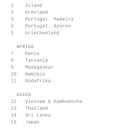
  1    Island                              
  2    Grönland                            
  3    Portugal. Madeira                   
  4    Portugal. Azoren                    
  5    Griechenland                        
    AFRIKA

  7    Kenia                               
  8    Tansania                            
  9    Madagaskar                        18
  10   Namibia                           20
  11   Südafrika                         22
    ASIEN

  12   Vietnam & Kambodscha                
  13   Thailand                            
  14   Sri Lanka                           
  15   Japan                               