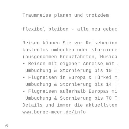
                                           
                                           
      Traumreise planen und trotzdem       
                                           
      flexibel bleiben - alle neu gebuchten
                                           
      Reisen können Sie vor Reisebeginn

      kostenlos umbuchen oder stornieren

      (ausgenommen Kreuzfahrten, Musicals, 
      • Reisen mit eigener Anreise mit Abre
       Umbuchung & Stornierung bis 10 Tage 
      • Flugreisen in Europa & Türkei mit A
       Umbuchung & Stornierung bis 14 Tage 
      • Flugreisen außerhalb Europas mit Ab
       Umbuchung & Stornierung bis 70 Tage 
      Details und immer die aktuellsten Bed
      www.berge-meer.de/info               
6