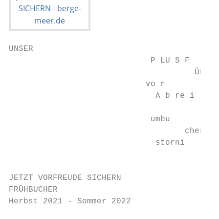
UNSER

                             P LU S F

                                      ÜR SI
                            vo r

                              A b re i s   
                                         e 
                             umbu          
                                    chen o 
                              storni       
                                         e 
JETZT VORFREUDE SICHERN

FRÜHBUCHER

Herbst 2021 - Sommer 2022
