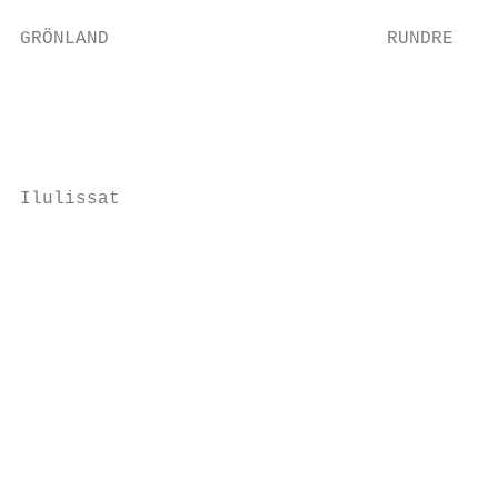
GRÖNLAND                         RUNDREISEN

                                           
                                           
                                           
Ilulissat

                                           
                                           
                                           
                                           
                                           
                                           
                                           
                                           