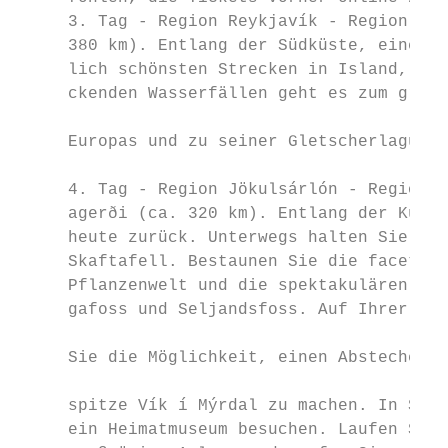
     3. Tag - Region Reykjavík - Region Jök
     380 km). Entlang der Südküste, eine de
     lich schönsten Strecken in Island, vor
     ckenden Wasserfällen geht es zum größt
                                           
     Europas und zu seiner Gletscherlagune 
                                           
     4. Tag - Region Jökulsárlón - Region S
     agerði (ca. 320 km). Entlang der Küste
     heute zurück. Unterwegs halten Sie im 
     Skaftafell. Bestaunen Sie die facetten
     Pflanzenwelt und die spektakulären Was
     gafoss und Seljandsfoss. Auf Ihrer Wei
                                           
     Sie die Möglichkeit, einen Abstecher z
                                           
     spitze Vík í Mýrdal zu machen. In Skóg
     ein Heimatmuseum besuchen. Laufen Sie 