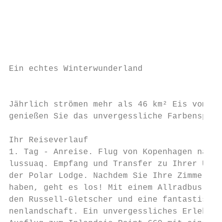
                                           
                                           
                                           
Ein echtes Winterwunderland                
                                           
                                           
Jährlich strömen mehr als 46 km² Eis vom Il
genießen Sie das unvergessliche Farbenspiel
                                           
Ihr Reiseverlauf                           
1. Tag - Anreise. Flug von Kopenhagen nach 
lussuaq. Empfang und Transfer zu Ihrer Unte
der Polar Lodge. Nachdem Sie Ihre Zimmer be
haben, geht es los! Mit einem Allradbus pas
den Russell-Gletscher und eine fantastische
nenlandschaft. Ein unvergessliches Erlebnis