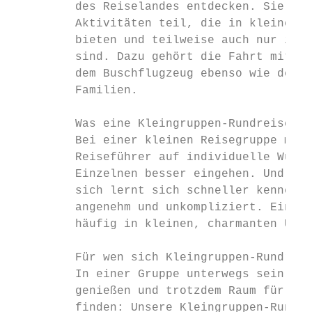
         des Reiselandes entdecken. Sie neh
         Aktivitäten teil, die in kleinen G
         bieten und teilweise auch nur in e
         sind. Dazu gehört die Fahrt mit de
         dem Buschflugzeug ebenso wie der B
         Familien.

         Was eine Kleingruppen-Rundreise an
         Bei einer kleinen Reisegruppe mit 
         Reiseführer auf individuelle Wünsc
         Einzelnen besser eingehen. Und die
         sich lernt sich schneller kennen, 
         angenehm und unkompliziert. Ein we
         häufig in kleinen, charmanten Unte
         Für wen sich Kleingruppen-Rundreis
         In einer Gruppe unterwegs sein, di
         genießen und trotzdem Raum für ind
         finden: Unsere Kleingruppen-Rundre