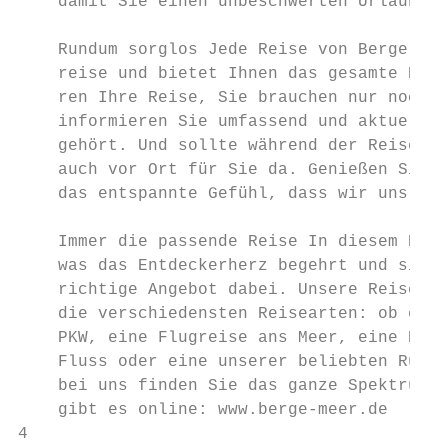
    damit Sie einen unbeschwerten Urlaub ge
                                           
    Rundum sorglos Jede Reise von Berge & M
    reise und bietet Ihnen das gesamte Pake
    ren Ihre Reise, Sie brauchen nur noch I
    informieren Sie umfassend und aktuell z
    gehört. Und sollte während der Reise et
    auch vor Ort für Sie da. Genießen Sie d
    das entspannte Gefühl, dass wir uns um 
                                           
    Immer die passende Reise In diesem Kata
    was das Entdeckerherz begehrt und siche
    richtige Angebot dabei. Unsere Reise-Ex
    die verschiedensten Reisearten: ob ein 
    PKW, eine Flugreise ans Meer, eine Kreu
    Fluss oder eine unserer beliebten Rundr
    bei uns finden Sie das ganze Spektrum. 
    gibt es online: www.berge-meer.de

4