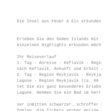
                                           
                                           
     Die Insel aus Feuer & Eis erkunden    
                                           
                                           
     Erleben Sie den Süden Islands mit Ihre
     einzelnen Highlights erkunden möchten.
                                           
     Ihr Reiseverlauf                      
     1. Tag - Anreise - Keflavík - Region R
     nach Keflavík, Ankunft und Erhalt des 
     2. Tag - Region Reykjavík - Reykjanes 
     Lagune - Region Reykjavík (ca. 80 km).
     tet Sie ein ganz besonderes Erlebnis, 
     Lagune. Nehmen Sie ein Bad im herrlich
                                           
     ser inmitten schwarzer, schroffer Fels
     fohlen, die Tickets vorher online zu b