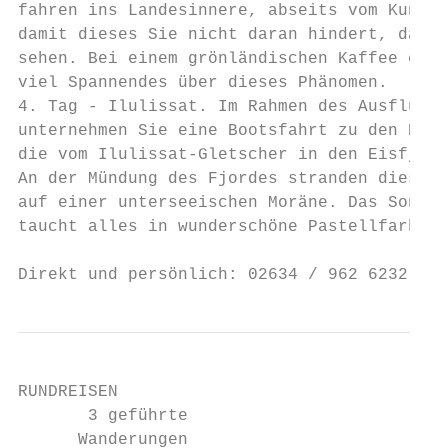
fahren ins Landesinnere, abseits vom Kunstl
damit dieses Sie nicht daran hindert, das N
sehen. Bei einem grönländischen Kaffee erfa
viel Spannendes über dieses Phänomen.      
4. Tag - Ilulissat. Im Rahmen des Ausflugsp
unternehmen Sie eine Bootsfahrt zu den Eisb
die vom Ilulissat-Gletscher in den Eisfjord
An der Mündung des Fjordes stranden diese R
auf einer unterseeischen Moräne. Das Sonnen
taucht alles in wunderschöne Pastellfarben.
                                           
Direkt und persönlich: 02634 / 962 6232 Mo.
RUNDREISEN                                 
       3 geführte

      Wanderungen
