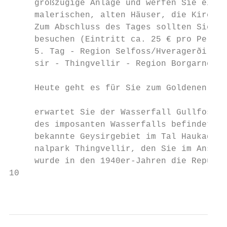
     großzügige Anlage und werfen Sie einen
     malerischen, alten Häuser, die Kirche 
     Zum Abschluss des Tages sollten Sie da
     besuchen (Eintritt ca. 25 € pro Person
     5. Tag - Region Selfoss/Hveragerði - G
     sir - Thingvellir - Region Borgarnes (
                                           
     Heute geht es für Sie zum Goldenen Rin
                                           
     erwartet Sie der Wasserfall Gullfoss. 
     des imposanten Wasserfalls befindet si
     bekannte Geysirgebiet im Tal Haukadalu
     nalpark Thingvellir, den Sie im Anschl
     wurde in den 1940er-Jahren die Republi
10

                                           