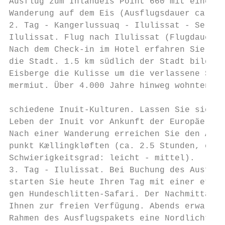
Ausflug zum Inlandeis Point 660 mit einer k
Wanderung auf dem Eis (Ausflugsdauer ca. 5 
2. Tag - Kangerlussuaq - Ilulissat - Sermer
Ilulissat. Flug nach Ilulissat (Flugdauer c
Nach dem Check-in im Hotel erfahren Sie meh
die Stadt. 1.5 km südlich der Stadt bilden 
Eisberge die Kulisse um die verlassene Sied
mermiut. Über 4.000 Jahre hinweg wohnten hi
                                           
schiedene Inuit-Kulturen. Lassen Sie sich h
Leben der Inuit vor Ankunft der Europäer be
Nach einer Wanderung erreichen Sie den Auss
punkt Kællingkløften (ca. 2.5 Stunden, ca. 
Schwierigkeitsgrad: leicht - mittel).      
3. Tag - Ilulissat. Bei Buchung des Ausflug
starten Sie heute Ihren Tag mit einer etwa 
gen Hundeschlitten-Safari. Der Nachmittag s
Ihnen zur freien Verfügung. Abends erwartet
Rahmen des Ausflugspakets eine Nordlicht-To