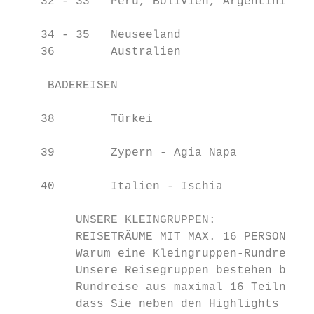
    32 - 33   Peru, Bolivien, Argentinien &
                                           
    34 - 35   Neuseeland                   
    36        Australien                   
                                           
     BADEREISEN                            
                                           
    38        Türkei                       
                                           
    39        Zypern - Agia Napa           
                                           
    40        Italien - Ischia             
         UNSERE KLEINGRUPPEN:

         REISETRÄUME MIT MAX. 16 PERSONEN

         Warum eine Kleingruppen-Rundreise 
         Unsere Reisegruppen bestehen bei d
         Rundreise aus maximal 16 Teilnehme
         dass Sie neben den Highlights auf 