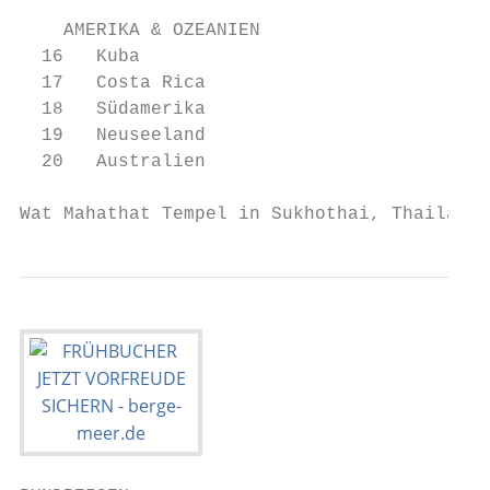
    AMERIKA & OZEANIEN

  16   Kuba                              28
  17   Costa Rica                        30
  18   Südamerika                        32
  19   Neuseeland                        34
  20   Australien                          
Wat Mahathat Tempel in Sukhothai, Thailand