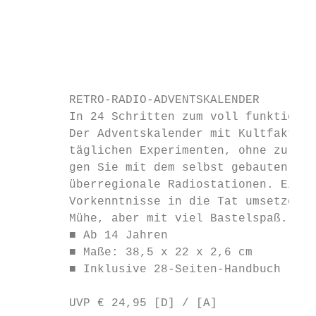
                                           
                                           
                                           
        RETRO-RADIO-ADVENTSKALENDER

        In 24 Schritten zum voll funktionsf
        Der Adventskalender mit Kultfaktor:
        täglichen Experimenten, ohne zu löt
        gen Sie mit dem selbst gebauten Ret
        überregionale Radiostationen. Ein s
        Vorkenntnisse in die Tat umsetzen k
        Mühe, aber mit viel Bastelspaß.

        ■ Ab 14 Jahren

        ■ Maße: 38,5 x 22 x 2,6 cm

        ■ Inklusive 28-Seiten-Handbuch

        UVP € 24,95 [D] / [A]
