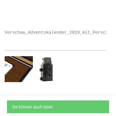
                                           
                                           
                                           
                                           
Vorschau_Adventskalender_2019_mit_Porsche_9
Sie können auch lesen