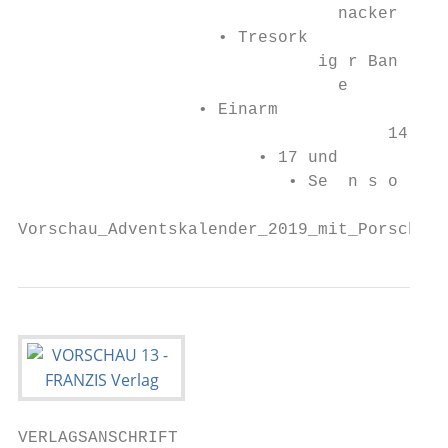
                                nacker

                    • Tresork           dit

                              ig r Ban

                                e

                  • Einarm

                                     14

                        • 17 und

                           • Se  n s o

Vorschau_Adventskalender_2019_mit_Porsche_9
VERLAGSANSCHRIFT
