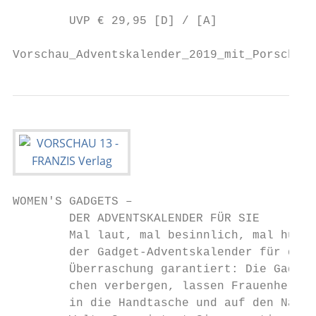
        UVP € 29,95 [D] / [A]              
Vorschau_Adventskalender_2019_mit_Porsche_9
WOMEN'S GADGETS –                          
        DER ADVENTSKALENDER FÜR SIE        
        Mal laut, mal besinnlich, mal humor
        der Gadget-Adventskalender für die 
        Überraschung garantiert: Die Gadget
        chen verbergen, lassen Frauenherzen
        in die Handtasche und auf den Nacht