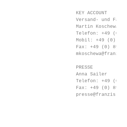
                                           
                         KEY ACCOUNT       
                         Versand- und Fachh
                         Martin Koschewa   
                         Telefon: +49 (0) 8
                         Mobil: +49 (0) 1 5
                         Fax: +49 (0) 89 / 
                         mkoschewa@franzis.
                         PRESSE            
                         Anna Sailer       
                         Telefon: +49 (0) 8
                         Fax: +49 (0) 89 / 
                         presse@franzis.de 
                                           
                                           
                                           
                                           