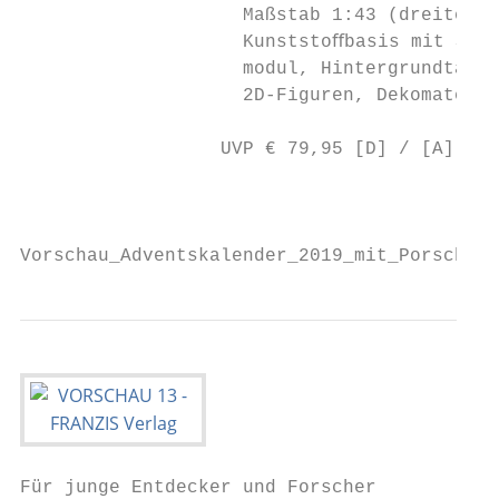
                    Maßstab 1:43 (dreiteili
                    Kunststoﬀbasis mit Soun
                    modul, Hintergrundtafel
                    2D-Figuren, Dekomateria
                  UVP € 79,95 [D] / [A]

                                           
Vorschau_Adventskalender_2019_mit_Porsche_9
Für junge Entdecker und Forscher
