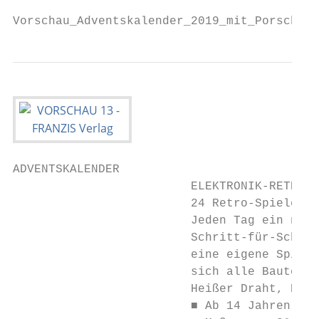
Vorschau_Adventskalender_2019_mit_Porsche_9
ADVENTSKALENDER

                         ELEKTRONIK-RETRO-S
                         24 Retro-Spiele se
                         Jeden Tag ein neue
                         Schritt-für-Schrit
                         eine eigene Spiele
                         sich alle Bauteile
                         Heißer Draht, Ping
                         ■ Ab 14 Jahren
