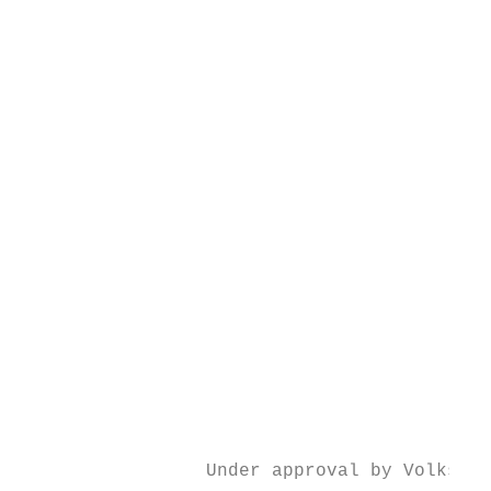
                                           
                                           
                                           
                                           
                                           
                                           
                                           
                                           
                                           
                                           
                                           
                                           
                                           
                                           
                                           
                 Under approval by Volkswag