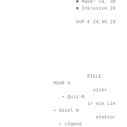
                         ■ Maße: ca. 38,5 x
                         ■ Inklusive 28-Sei
                         UVP € 24,95 [D] / 
                                           
                                           
                                           
                                           
                                           
                             PIELE:

                 MEHR S

                               uzzer

                    • Quiz-B            d

                             ir ein Lie

                 • Spiel m

                                etektor

                   • Lügend
