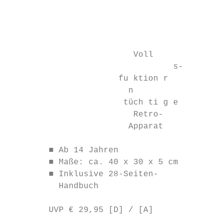
                                           
                                           
                                           
                         Voll

                                 s-

                      fu ktion r

                        n

                       tüch ti g e

                         Retro-

                        Apparat

        ■ Ab 14 Jahren

        ■ Maße: ca. 40 x 30 x 5 cm

        ■ Inklusive 28-Seiten-

          Handbuch

        UVP € 29,95 [D] / [A]
