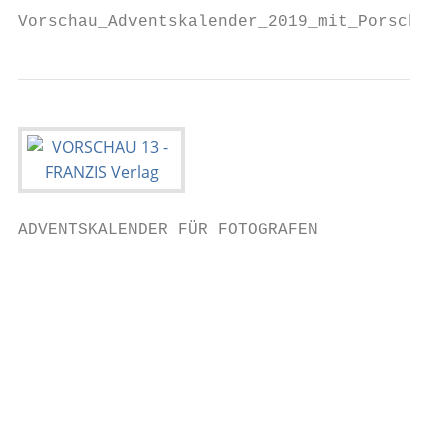
Vorschau_Adventskalender_2019_mit_Porsche_9
ADVENTSKALENDER FÜR FOTOGRAFEN

                                           
                                           
                                           
                                           
                                           
                                           
                                           
                                           
                                           