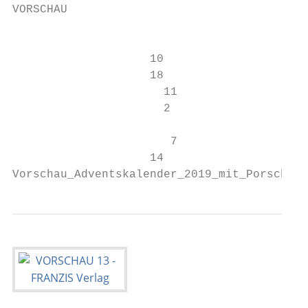
VORSCHAU

                                           
                    10                     
                    18                     
                      11                   
                      2                    
                       7                   
                    14                     
Vorschau_Adventskalender_2019_mit_Porsche_9