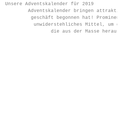
Unsere Adventskalender für 2019

        Adventskalender bringen attraktive 
         geschäft begonnen hat! Prominent i
          unwiderstehliches Mittel, um das 
                die aus der Masse herausste
                                           
                                           
                                           
                                           
                                           
                                           
                                           
                                           
                                           
                                           
                                           