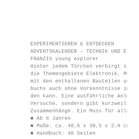
                                           
                                           
                                           
                                           
        EXPERIMENTIEREN & ENTDECKEN        
        ADVENTSKALENDER – TECHNIK UND ELEKT
        FRANZIS young explorer             
        Hinter jedem Türchen verbirgt sich 
        die Themengebiete Elektronik, Mecha
        mit den enthaltenen Bauteilen und m
        buchs auch ohne Vorkenntnisse im Ha
        den kann. Eine ausführliche Anleitu
        Versuche, sondern gibt kurzweilige 
        Zusammenhänge. Ein Muss für alle te
        ■ Ab 8 Jahren                      
        ■ Maße: ca. 40,5 x 30,5 x 2,8 cm   
        ■ Handbuch: 48 Seiten              