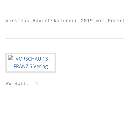
                                           
Vorschau_Adventskalender_2019_mit_Porsche_9
VW BULLI T1

                                           
                                           
                                           
                                           
                                           
                                           
                                           