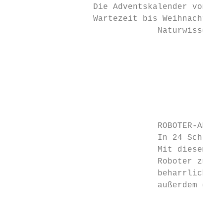
                 Die Adventskalender von FR
                 Wartezeit bis Weihnachten,
                              Naturwissensc
                                           
                                           
                                           
                                           
                              ROBOTER-ADVEN
                              In 24 Schritt
                              Mit diesem Ad
                              Roboter zusam
                              beharrlich je
                              außerdem ein 
                                           
                                           