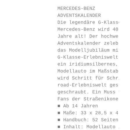
                  MERCEDES-BENZ

                  ADVENTSKALENDER

                  Die legendäre G-Klasse vo
                  Mercedes-Benz wird 40

                  Jahre alt! Der hochwertig
                  Adventskalender zelebrier
                  das Modelljubiläum mit ei
                  G-Klasse-Erlebniswelt. Ru
                  ein iridiumsilbernes, dre
                  Modellauto im Maßstab 1:4
                  wird Schritt für Schritt 
                  road-Erlebniswelt gesteck
                  geschraubt. Ein Muss für 
                  Fans der Straßenikone!

                  ■ Ab 14 Jahren

                  ■ Maße: 33 x 28,5 x 4 cm

                  ■ Handbuch: 52 Seiten (DE
                  ■ Inhalt: Modellauto im
