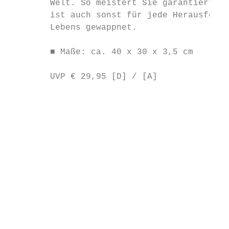
        Welt. So meistert Sie garantiert di
        ist auch sonst für jede Herausforde
        Lebens gewappnet.

                                           
        ■ Maße: ca. 40 x 30 x 3,5 cm

                                           
        UVP € 29,95 [D] / [A]

                                           
                                           
                                           
                                           
                                           
                                           
                                           
                                           
                                           
                                           
                                           