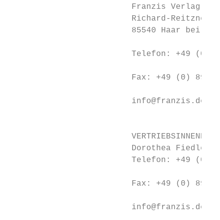
                         Franzis Verlag Gmb
                         Richard-Reitzner-A
                         85540 Haar bei Mün
                                           
                         Telefon: +49 (0) 8
                                           
                         Fax: +49 (0) 89 / 
                                           
                         info@franzis.de

                                           
                                           
                         VERTRIEBSINNENDIEN
                         Dorothea Fiedler /
                         Telefon: +49 (0) 8
                                           
                         Fax: +49 (0) 89 / 
                                           
                         info@franzis.de

                                           