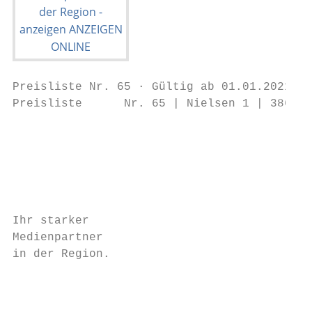
Preisliste Nr. 65 · Gültig ab 01.01.2021 · 
Preisliste      Nr. 65 | Nielsen 1 | 38640 
                                           
                                           
                                           
                                           
Ihr starker

Medienpartner

in der Region.

                                           