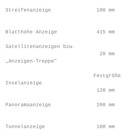
                                           
Streifenanzeige               100 mm       
                                           
Blatthohe Anzeige             415 mm       
Satellitenanzeigen bzw.                    
                               20 mm       
„Anzeigen-Treppe“                          
                             Festgröße     
Inselanzeige                               
                              120 mm       
                                           
Panoramaanzeige               200 mm       
                                           
                                           
Tunnelanzeige                 100 mm       
                                           