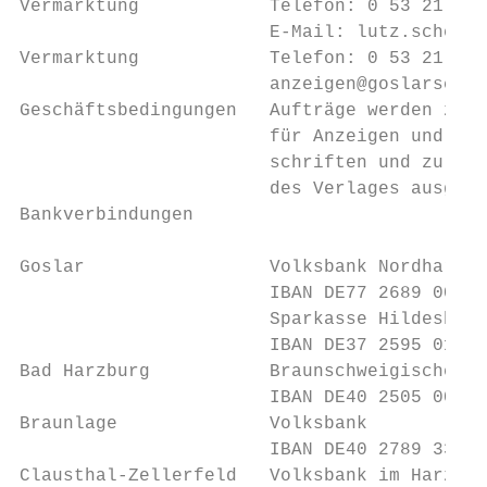
Vermarktung            Telefon: 0 53 21 / 3
                       E-Mail: lutz.scheibe
Vermarktung            Telefon: 0 53 21 / 3
                       anzeigen@goslarsche-
Geschäftsbedingungen   Aufträge werden zu d
                       für Anzeigen und Fre
                       schriften und zu den
                       des Verlages ausgefü
Bankverbindungen                           
                                           
Goslar                 Volksbank Nordharz  
                       IBAN DE77 2689 0019 
                       Sparkasse Hildesheim
                       IBAN DE37 2595 0130 
Bad Harzburg           Braunschweigische La
                       IBAN DE40 2505 0000 
Braunlage              Volksbank           
                       IBAN DE40 2789 3359 
Clausthal-Zellerfeld   Volksbank im Harz   