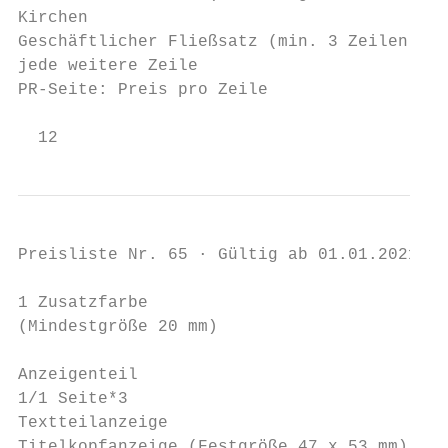
Kirchen                                    
Geschäftlicher Fließsatz (min. 3 Zeilen)*2 
jede weitere Zeile                         
PR-Seite: Preis pro Zeile                  
  12                                       
Preisliste Nr. 65 · Gültig ab 01.01.2021 · 
1 Zusatzfarbe                              
(Mindestgröße 20 mm)                       
Anzeigenteil                               
1/1 Seite*3                                
Textteilanzeige                            
Titelkopfanzeige (Festgröße 47 x 53 mm)*3  