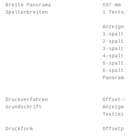
Breite Panorama                 597 mm     
Spaltenbreiten                  1 Textspalt
                                           
                                Anzeigentei
                                1-spaltig  
                                2-spaltig  
                                3-spaltig  
                                4-spaltig  
                                5-spaltig  
                                6-spaltig  
                                Panorama   
                                           
                                           
Druckverfahren                  Offset-Rota
Grundschrift                    Anzeigentei
                                Textteil 9,
                                           
Druckform                       Offsetplatt