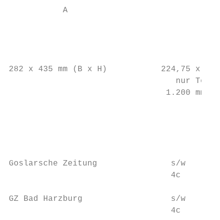
           A                               
                                         B 
                                           
                                           
282 x 435 mm (B x H)           224,75 x 250
                                  nur Texts
                                1.200 mm Vo
                                           
                                           
                                           
Goslarsche Zeitung               s/w       
                                 4c        
GZ Bad Harzburg                  s/w       
                                 4c        