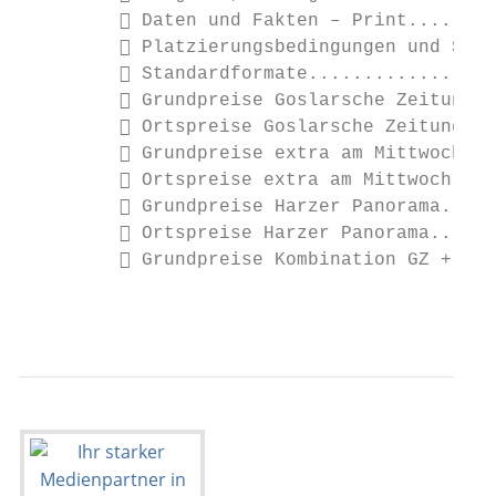
          Daten und Fakten – Print........
          Platzierungsbedingungen und Sond
          Standardformate.................
          Grundpreise Goslarsche Zeitung..
          Ortspreise Goslarsche Zeitung...
          Grundpreise extra am Mittwoch...
          Ortspreise extra am Mittwoch....
          Grundpreise Harzer Panorama.....
          Ortspreise Harzer Panorama......
          Grundpreise Kombination GZ + Woc
                                           