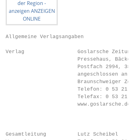
Allgemeine Verlagsangaben                  
Verlag                 Goslarsche Zeitung K
                       Pressehaus, Bäckerst
                       Postfach 2994, 38629
                       angeschlossen an die
                       Braunschweiger Zeitu
                       Telefon: 0 53 21 / 3
                       Telefax: 0 53 21 / 3
                       www.goslarsche.de   
                                           
                                           
                                           
Gesamtleitung          Lutz Scheibel       