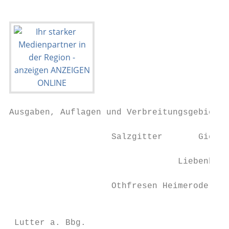
Ausgaben, Auflagen und Verbreitungsgebiete                                                                                                                               Preisliste Nr. 65 · Gültig ab 01.01.2021 · 38640 Goslar · Nielsen 1

                    Salzgitter       Gielde                                              Salzgitter       Gielde                                              Salzgitter       Gielde                                                 Salzgitter       Gielde
                                                                                                                                                                                                                                                   Liebenburg
                                 Liebenburg                                                           Liebenburg                                                           Liebenburg                                                                             Schladen
                                                 Schladen                                                             Schladen                                                             Schladen
                    Othfresen Heimerode                                                  Othfresen Heimerode                                                  Othfresen Heimerode
                                                                                                                                                                                                                                      Othfresen Heimerode
                                                                                                                                                                                         