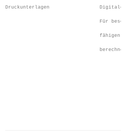
                                           
Druckunterlagen                 Digitale Dr
                                           
                                Für besonde
                                           
                                fähigen Dru
                                           
                                berechnet. 
                                           
                                           
                                           
                                           
                                           
                                           
                                           
                                           