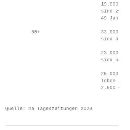
                                 19.000

                                 sind zwisc
                                 49 Jahre a
         50+                     33.000

                                 sind älter
                                 23.000

                                 sind beruf
                                 25.000

                                 leben in H
                                 2.500 € Ne
                                           
Quelle: ma Tageszeitungen 2020             