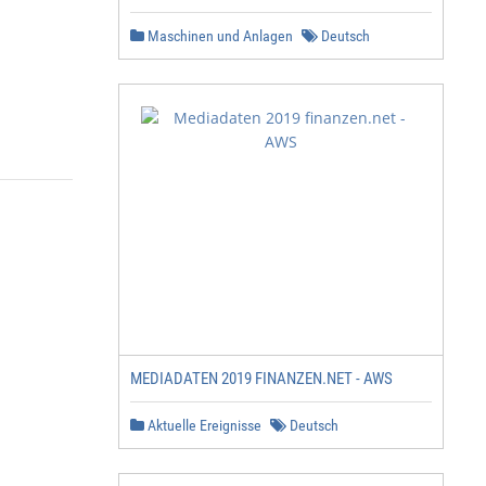
Maschinen und Anlagen
Deutsch
                                  FUSS

                                  Den Fuß der Little Gir
MEDIADATEN 2019 FINANZEN.NET - AWS
                                  Fuß auf Rollen mit ver
                                  vierbeiniger Fuß ist. 
                                  Aluminium oder mit sch
Aktuelle Ereignisse
Deutsch
                                  Fuß ist in Hochglanz-C