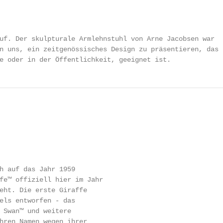
uf. Der skulpturale Armlehnstuhl von Arne Jacobsen war

n uns, ein zeitgenössisches Design zu präsentieren, das

e oder in der Öffentlichkeit, geeignet ist.
h auf das Jahr 1959

fe™ offiziell hier im Jahr

eht. Die erste Giraffe

els entworfen - das

 Swan™ und weitere

hren Namen wegen ihrer
