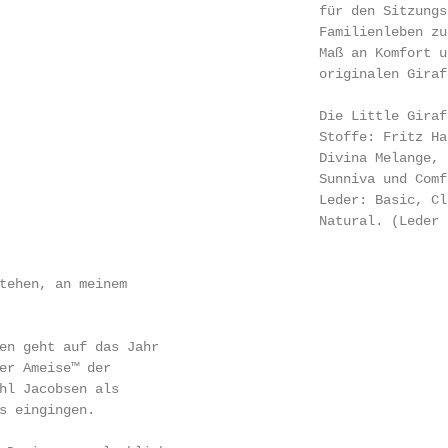
                                        für den Sitzungs
                                        Familienleben zu
                                        Maß an Komfort u
                                        originalen Giraff
                                        Die Little Giraf
                                        Stoffe: Fritz Ha
                                        Divina Melange, 
                                        Sunniva und Comfo
                                        Leder: Basic, Cl
                                        Natural. (Leder 
tehen, an meinem

en geht auf das Jahr

er Ameise™ der

hl Jacobsen als

s eingingen.
