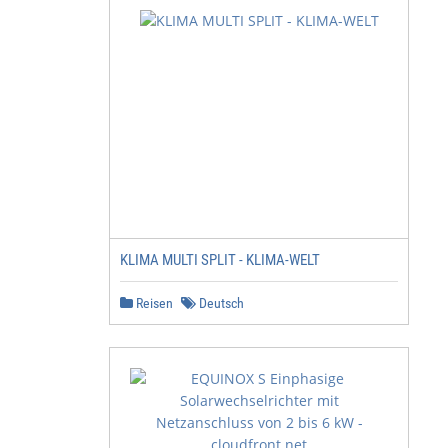
                                  VERCHROMT             
KLIMA MULTI SPLIT - KLIMA-WELT
Reisen
Deutsch
                                  SEIDENMATT POLIERTES A
                     33.4-37.7”
