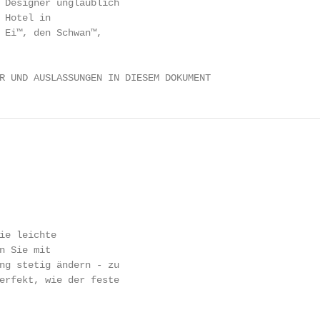
 Designer unglaublich

 Hotel in

 Ei™, den Schwan™,

R UND AUSLASSUNGEN IN DIESEM DOKUMENT
                                                        
ie leichte                                              
n Sie mit                                               
ng stetig ändern - zu                                   
erfekt, wie der feste                                   
                                                        