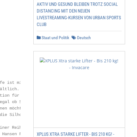
AKTIV UND GESUND BLEIBEN TROTZ SOCIAL
DISTANCING MIT DEN NEUEN
LIVESTREAMING-KURSEN VON URBAN SPORTS
CLUB
Staat und Politik
Deutsch
                          RESTAURANT (SAS ROYAL HOTEL), 1
fe ist mit einem abnehmbaren Bezug oder einem regulären

ältlich. Da der Stuhl ohne Klebstoff gepolstert ist, biet
tion für funktionale Flexibilität als auch für visuelle

egal ob Sie den Bezug wechseln oder ihn einfach zur

nen möchten. Die Little Giraffe ist mit einer Doppelnaht

die Silhouette des Sessels besonders betont.

iner Reihe von Leder- und Stoffarten, einschließlich der

 Hansen Farben. Setzen Sie die Little Giraffe in Walnussl
XPLUS XTRA STARKE LIFTER - BIS 210 KG! -