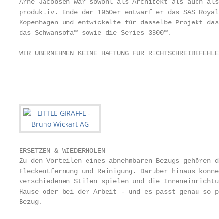
Arne Jacobsen war sowohl als Architekt als auch als
produktiv. Ende der 1950er entwarf er das SAS Royal
Kopenhagen und entwickelte für dasselbe Projekt das
das Schwansofa™ sowie die Series 3300™.

WIR ÜBERNEHMEN KEINE HAFTUNG FÜR RECHTSCHREIBEFEHLE
ERSETZEN & WIEDERHOLEN                             
Zu den Vorteilen eines abnehmbaren Bezugs gehören d
Fleckentfernung und Reinigung. Darüber hinaus könne
verschiedenen Stilen spielen und die Inneneinrichtu
Hause oder bei der Arbeit - und es passt genau so p
Bezug.                                             