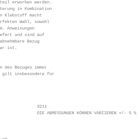
teil erworben werden.

terung in Kombination

n Klebstoff macht

rfekten Wahl, sowohl

m. Anweisungen

efert und sind auf

abnehmbare Bezug

r ist.

                                                        
n des Bezuges immer

 gilt insbesondere für

               3211

               DIE ABMESSUNGEN KÖNNEN VARIIEREN +/- 5 %

                                                        
                                                        