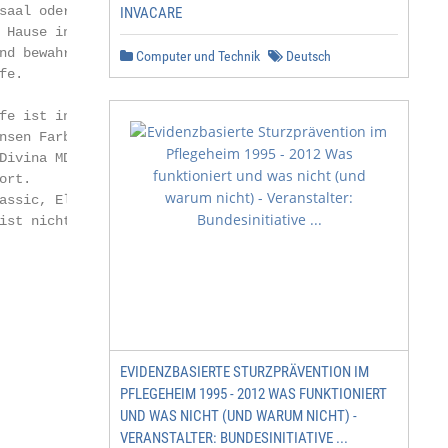
saal oder mit farbigem, abnehmbarem Stoff für das

INVACARE
 Hause in Szene. Das nahtlose Sitzkissen bietet ein hohes
nd bewahrt gleichzeitig als Hommage den Look der

Computer und Technik
Deutsch
e.

fe ist in den folgenden Stoffen und Lederarten erhältlich
nsen Farben, Canvas, Capture, Diablo, Fame, Tonus, Divina
Divina MD, Fiord, Hallingdal, Steelcut, Steelcut Trio,

rt.

assic, Elegance, Sense, White, Optical White, Rustic und

ist nicht als abnehmbarer Bezug erhältlich)

EVIDENZBASIERTE STURZPRÄVENTION IM
PFLEGEHEIM 1995 - 2012 WAS FUNKTIONIERT
UND WAS NICHT (UND WARUM NICHT) -
VERANSTALTER: BUNDESINITIATIVE ...