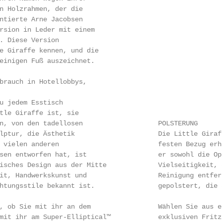
n Holzrahmen, der die

ntierte Arne Jacobsen

rsion in Leder mit einem

. Diese Version

e Giraffe kennen, und die

einigen Fuß auszeichnet.

brauch in Hotellobbys,

                                                        
u jedem Esstisch

tle Giraffe ist, sie

n, von den tadellosen                   POLSTERUNG

lptur, die Ästhetik                     Die Little Giraf
 vielen anderen                         festen Bezug erh
sen entworfen hat, ist                  er sowohl die Op
isches Design aus der Mitte             Vielseitigkeit, 
it, Handwerkskunst und                  Reinigung entfer
htungsstile bekannt ist.                gepolstert, die 
, ob Sie mit ihr an dem                 Wählen Sie aus e
mit ihr am Super-Elliptical™            exklusiven Fritz