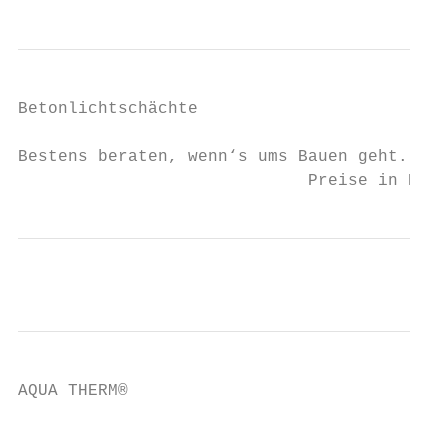
Betonlichtschächte

Bestens beraten, wenn‘s ums Bauen geht.    
                             Preise in Euro
AQUA THERM®

                                           