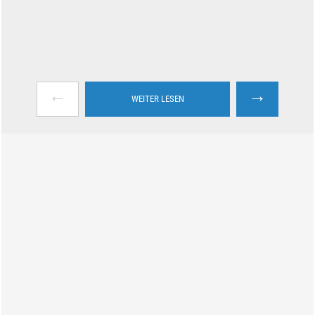
←
→
WEITER LESEN