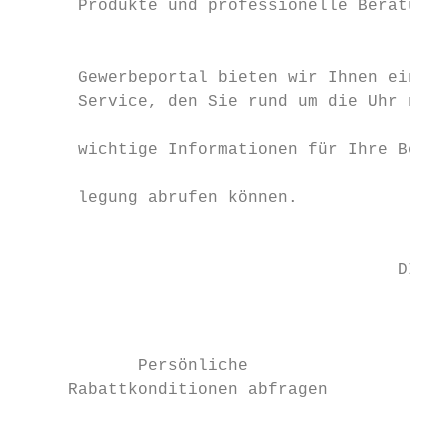
      Produkte und professionelle Beratung 
                                           
      Gewerbeportal bieten wir Ihnen einen 
      Service, den Sie rund um die Uhr nutz
                                           
      wichtige Informationen für Ihre Besch
                                           
      legung abrufen können.

                                           
                                      DIE W
                                        FUN
                                           
                                           
            Persönliche

     Rabattkonditionen abfragen

                                           