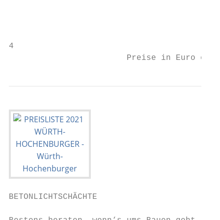
                                           
4                                          
                        Preise in Euro exkl
BETONLICHTSCHÄCHTE
