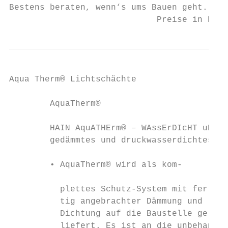
Bestens beraten, wenn‘s ums Bauen geht.    
                             Preise in Euro
Aqua Therm® Lichtschächte

        AquaTherm®

        HAIN AquATHErm® – WAssErDIcHT uND g
        gedämmtes und druckwasserdichtes Ko
        • AquaTherm® wird als kom-         
                                           
          plettes Schutz-System mit fer-   
          tig angebrachter Dämmung und     
          Dichtung auf die Baustelle ge-   
          liefert. Es ist an die unbehan-  