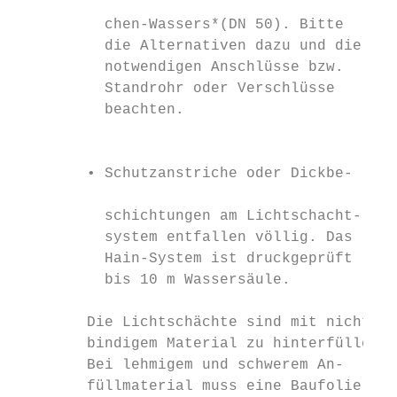
                                           
          chen-Wassers*(DN 50). Bitte      
          die Alternativen dazu und die

          notwendigen Anschlüsse bzw.      
          Standrohr oder Verschlüsse       
          beachten.                        
                                           
                                           
        • Schutzanstriche oder Dickbe-

                                           
          schichtungen am Lichtschacht-    
          system entfallen völlig. Das

          Hain-System ist druckgeprüft

          bis 10 m Wassersäule.

        Die Lichtschächte sind mit nicht

        bindigem Material zu hinterfüllen.

        Bei lehmigem und schwerem An-

        füllmaterial muss eine Baufolie    