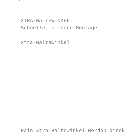
                                           
     XTRA-HALTEWINKEL                      
     Schnelle, sichere Montage             
     Xtra-Haltewinkel                      
                                           
                                           
                                           
                                           
                                           
                                           
                                           
                                           
                                           
     Hain Xtra-Haltewinkel werden direkt au