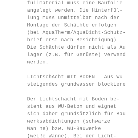
       füllmaterial muss eine Baufolie

       angelegt werden. Die Hinterfül-

       lung muss unmittelbar nach der      
       Montage der Schächte erfolgen       
       (bei AquaTherm/AquaDicht-Schutz-    
       brief erst nach Besichtigung).      
       Die Schächte dürfen nicht als Auf-  
       lager (z.B. für Gerüste) verwendet  
       werden.                             
       LIchtschAcht mIt BoDEN – Aus Wu-BEto
       steigendes grundwasser blockieren – 
       Der Lichtschacht mit Boden be-      
       steht aus WU-Beton und eignet       
       sich daher grundsätzlich für Bau-   
       werksabdichtungen (schwarze         
       Wan ne) bzw. WU-Bauwerke            
       (weiße Wanne). Bei der Licht-       