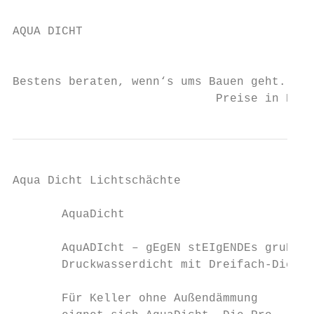
AQUA DICHT

                                           
Bestens beraten, wenn‘s ums Bauen geht.    
                             Preise in Euro
Aqua Dicht Lichtschächte

       AquaDicht

       AquADIcht – gEgEN stEIgENDEs gruNDWA
       Druckwasserdicht mit Dreifach-Dichtu
       Für Keller ohne Außendämmung        