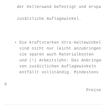
                                           
     der Kellerwand befestigt und ersparen

                                           
     zusätzliche Auflagewinkel.

                                           
                                           
                                           
    • Die kraftstarken Xtra-Haltewinkel    
      sind nicht nur leicht anzubringen,   
      sie sparen auch Materialkosten       
      und (!) Arbeitslohn: Das Anbringen   
      von zusätzlichen Auflagewinkeln      
      entfällt vollständig. Mindestens     
6                                          
                                 Preise in 