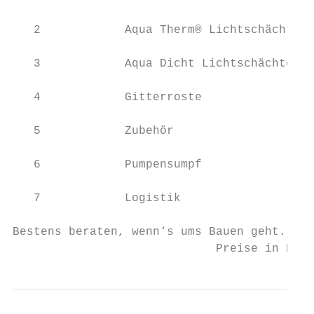
   2            Aqua Therm® Lichtschächte  
   3            Aqua Dicht Lichtschächte   
   4            Gitterroste                
   5            Zubehör                    
   6            Pumpensumpf                
   7            Logistik                   
Bestens beraten, wenn‘s ums Bauen geht.    
                             Preise in Euro