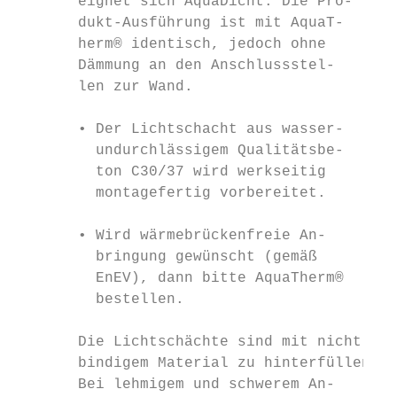
       eignet sich AquaDicht. Die Pro-     
       dukt-Ausführung ist mit AquaT-      
       herm® identisch, jedoch ohne        
       Dämmung an den Anschlussstel-       
       len zur Wand.                       
                                           
       • Der Lichtschacht aus wasser-

         undurchlässigem Qualitätsbe-

         ton C30/37 wird werkseitig

         montagefertig vorbereitet.

       • Wird wärmebrückenfreie An-

         bringung gewünscht (gemäß

         EnEV), dann bitte AquaTherm®

         bestellen.

       Die Lichtschächte sind mit nicht

       bindigem Material zu hinterfüllen.

       Bei lehmigem und schwerem An-
