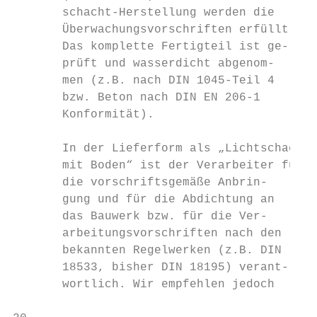
       schacht-Herstellung werden die      
       Überwachungsvorschriften erfüllt.   
       Das komplette Fertigteil ist ge-    
       prüft und wasserdicht abgenom-      
       men (z.B. nach DIN 1045-Teil 4      
       bzw. Beton nach DIN EN 206-1        
       Konformität).

       In der Lieferform als „Lichtschacht 
       mit Boden“ ist der Verarbeiter für  
       die vorschriftsgemäße Anbrin-       
       gung und für die Abdichtung an      
       das Bauwerk bzw. für die Ver-

       arbeitungsvorschriften nach den

       bekannten Regelwerken (z.B. DIN

       18533, bisher DIN 18195) verant-

       wortlich. Wir empfehlen jedoch
