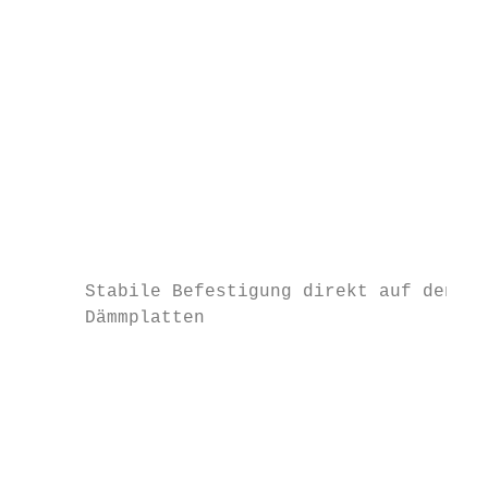
                                           
                                           
                                           
                                           
                                           
                                           
                                           
                                           
                                           
      Stabile Befestigung direkt auf den

      Dämmplatten                          
                                           
                                           
                                           
                                           
                                           
                                           