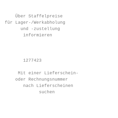
                                           
                                           
    Über Staffelpreise

für Lager-/Werkabholung

      und -zustellung

       informieren

                                           
       1277423                             
                                           
     Mit einer Lieferschein-

    oder Rechnungsnummer

       nach Lieferscheinen

             suchen

                                           
                                           
                                           