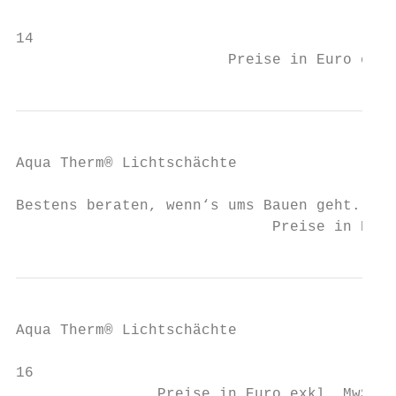
14                                         
                        Preise in Euro exkl
Aqua Therm® Lichtschächte

Bestens beraten, wenn‘s ums Bauen geht.    
                             Preise in Euro
Aqua Therm® Lichtschächte

16                                         
                Preise in Euro exkl. MwSt. 