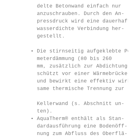
          delte Betonwand einfach nur      
          anzuschrauben. Durch den An-     
          pressdruck wird eine dauerhaft   
          wasserdichte Verbindung her-     
          gestellt.                        
                                           
        • Die stirnseitig aufgeklebte Peri-
          meterdämmung (80 bis 260         
          mm, zusätzlich zur Abdichtung)   
          schützt vor einer Wärmebrücke    
          und bewirkt eine effektiv wirk-

          same thermische Trennung zur

                                           
          Kellerwand (s. Abschnitt un-     
          ten).                            
        • AquaTherm® enthält als Stan-     
          dardausführung eine Bodenöff-

          nung zum Abfluss des Oberflä-    