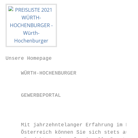
Unsere Homepage

     WÜRTH-HOCHENBURGER

                                           
                                           
     GEWERBEPORTAL                         
                                           
                                           
     Mit jahrzehntelanger Erfahrung im Baus
     ­Österreich können Sie sich stets auf u