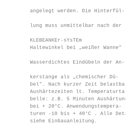
                                           
        angelegt werden. Die Hinterfül-    
                                           
        lung muss unmittelbar nach der     
        KLEBEANKEr-sYsTEm

        Haltewinkel bei „weißer Wanne“ – fü
        Wasserdichtes Eindübeln der An-    
                                           
        kerstange als „chemischer Dü-      
        bel“. Nach kurzer Zeit belastbar,  
        Aushärtezeiten lt. Temperaturta-   
        belle: z.B. 5 Minuten Aushärtung   
        bei + 20°C. Anwendungstempera-     
        turen -10 bis + 40°C . Alle Details
        siehe Einbauanleitung.             
                                           
                                           