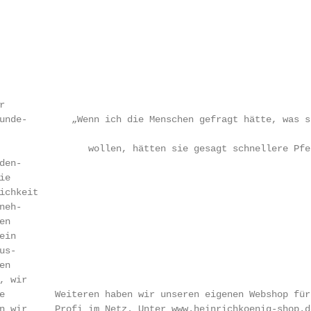
                                                        


unde-        „Wenn ich die Menschen gefragt hätte, was si
                wollen, hätten sie gesagt schnellere Pfer
en-

ie                                                      
chkeit

eh-

n

in

s-

n

 wir

e         Weiteren haben wir unseren eigenen Webshop für 
n wir     Profi im Netz. Unter www.heinrichkoenig-shop.de