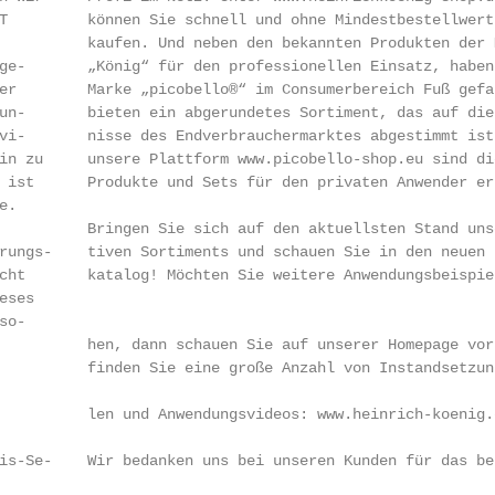
T         können Sie schnell und ohne Mindestbestellwert 
          kaufen. Und neben den bekannten Produkten der M
ge-       „König“ für den professionellen Einsatz, haben 
er        Marke „picobello®“ im Consumerbereich Fuß gefas
un-       bieten ein abgerundetes Sortiment, das auf die 
vi-       nisse des Endverbrauchermarktes abgestimmt ist.
in zu     unsere Plattform www.picobello-shop.eu sind die
 ist      Produkte und Sets für den privaten Anwender erh
.

          Bringen Sie sich auf den aktuellsten Stand unse
rungs-    tiven Sortiments und schauen Sie in den neuen P
cht       katalog! Möchten Sie weitere Anwendungsbeispiel
ses

o-

          hen, dann schauen Sie auf unserer Homepage vorb
          finden Sie eine große Anzahl von Instandsetzung
                                                        
          len und Anwendungsvideos: www.heinrich-koenig.d
is-Se-    Wir bedanken uns bei unseren Kunden für das bes
                                                        