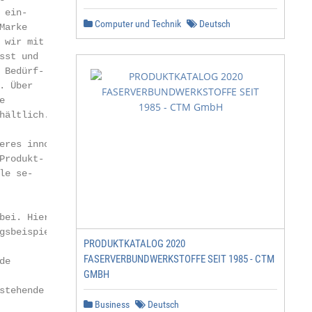
ein-

Computer und Technik
Deutsch
arke

wir mit der

st und

Bedürf-

 Über



ältlich.

res innova-

rodukt-

e se-

ei. Hier

sbeispie-

PRODUKTKATALOG 2020
                  INHALT

FASERVERBUNDWERKSTOFFE SEIT 1985 - CTM
e

GMBH
tehende

Business
Deutsch
                 Füllstoffe                              