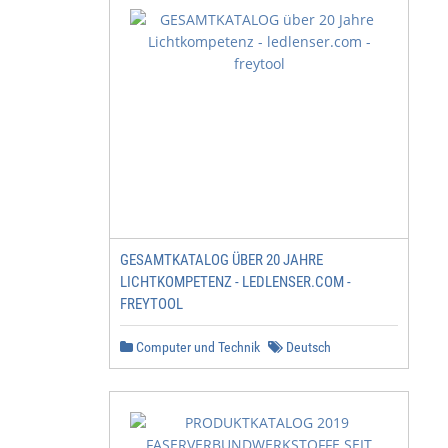
duktbezeichnung
                                                                                                                                                                                                                                                                                                      Zum Befüllen feinster Kratzer in Dekor-Oberflächen. Zur     131004 .... - 045 10x 4cm, Standardton nach Wahl*
                                                                                                                                                                                                                                                                                                      schnellen Befüllung von kleinen (Nagel-)Löchern, zum        131772 - 045      10x 4cm, Serie 772, Holztöne
                                                                                                                                                                                                                                                                                                      Einfärben und wieder Auffüllen abgeschabter, gebeizter      *Artikelnummer mit gewünschter Farbtonnummer (Seite 38/39) ergänzen.
                                                                                                                                                                                                                                                                                                      Kanten an Möbeln. Einreiben und mit dem Füllstoff-Hobel
                                                                                                                                                                                                                                                                                                      plan arbeiten. Für den Innenbereich und Oberflächen, die
                                                                                                                                                                                                                                                                                                      keiner Gebrauchsbeanspruchung unterliegen.

                                                                                                                                                                                                                                                                                                      Eigenschaften
                                                                                                                                                                                                                                                                                                      Ei
GESAMTKATALOG ÜBER 20 JAHRE
LICHTKOMPETENZ - LEDLENSER.COM -
FREYTOOL
Computer und Technik
Deutsch