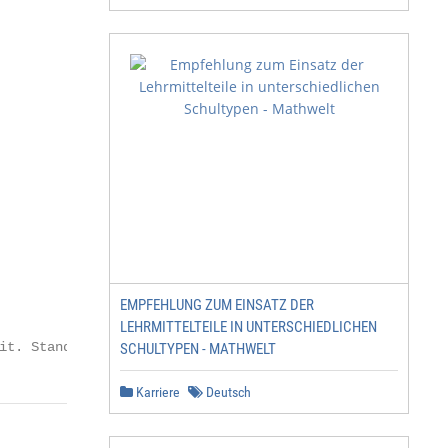
                 Retuschiermaterialien                   
                 King-Kartuschen                         
                 Sprüh-König®                            
                 Sortimente                              
                 Reinigung und Pflege                    
                 Hilfsmittel                             
                 Praxis-Seminare                         
                 Die König Farbenwelt                    
                 Wichtige Bestellinformationen           
                 Bestellvorlage                          
EMPFEHLUNG ZUM EINSATZ DER
                 Außendienst und Fachberatungen 42

LEHRMITTELTEILE IN UNTERSCHIEDLICHEN
it. Stand der Drucklegung: Januar 2019. Irrtümer und Änd
SCHULTYPEN - MATHWELT
Karriere
Deutsch