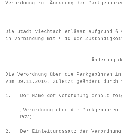
Verordnung zur Änderung der Parkgebührenver
                                        Vom
Die Stadt Viechtach erlässt aufgrund § 6a A
in Verbindung mit § 10 der Zuständigkeitsve
                                           
                             Änderung der P
Die Verordnung über die Parkgebühren in der
vom 09.11.2016, zuletzt geändert durch Vero
1.   Der Name der Verordnung erhält folgend
     „Verordnung über die Parkgebühren in d
     PGV)“

2.   Der Einleitungssatz der Verordnung erh