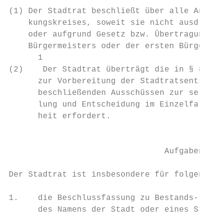
(1) Der Stadtrat beschließt über alle Angel
    kungskreises, soweit sie nicht ausdrück
    oder aufgrund Gesetz bzw. Übertragung d
    Bürgermeisters oder der ersten Bürgerme
      1

(2)    Der Stadtrat überträgt die in § 8 ge
      zur Vorbereitung der Stadtratsentsche
      beschließenden Ausschüssen zur selbst
      lung und Entscheidung im Einzelfall v
      heit erfordert.

                                           
                                Aufgabenber
Der Stadtrat ist insbesondere für folgende 
1.    die Beschlussfassung zu Bestands- ode
      des Namens der Stadt oder eines Stadt