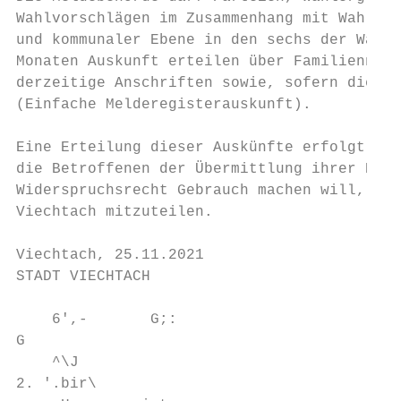
Wahlvorschlägen im Zusammenhang mit Wahlen 
und kommunaler Ebene in den sechs der Wahl 
Monaten Auskunft erteilen über Familienname
derzeitige Anschriften sowie, sofern die Pe
(Einfache Melderegisterauskunft).

Eine Erteilung dieser Auskünfte erfolgt nic
die Betroffenen der Übermittlung ihrer Date
Widerspruchsrecht Gebrauch machen will, wir
Viechtach mitzuteilen.

Viechtach, 25.11.2021

STADT VIECHTACH

    6',-       G;:

G

    ^\J

2. '.bir\
