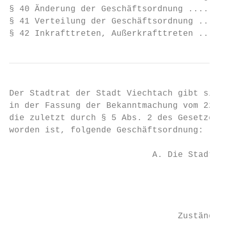
§ 40 Änderung der Geschäftsordnung ........
§ 41 Verteilung der Geschäftsordnung ......
§ 42 Inkrafttreten, Außerkrafttreten ......
Der Stadtrat der Stadt Viechtach gibt sich 
in der Fassung der Bekanntmachung vom 22. A
die zuletzt durch § 5 Abs. 2 des Gesetzes v
worden ist, folgende Geschäftsordnung:

                            A. Die Stadtorg
                                         I.
                                           
                                 Zuständigk