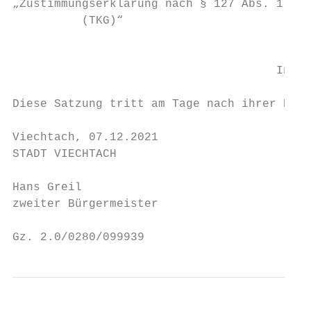
„Zustimmungserklärung nach § 127 Abs. 1 des
          (TKG)“

                                           
                                      Inkra
Diese Satzung tritt am Tage nach ihrer Beka
Viechtach, 07.12.2021

STADT VIECHTACH

Hans Greil

zweiter Bürgermeister

Gz. 2.0/0280/099939                        