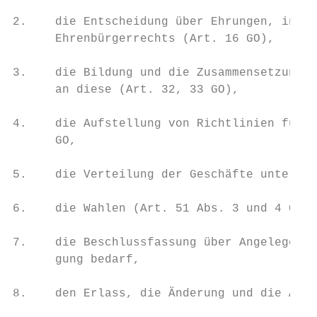
2.    die Entscheidung über Ehrungen, insbe
      Ehrenbürgerrechts (Art. 16 GO),

3.    die Bildung und die Zusammensetzung d
      an diese (Art. 32, 33 GO),

4.    die Aufstellung von Richtlinien für l
      GO,

5.    die Verteilung der Geschäfte unter di
6.    die Wahlen (Art. 51 Abs. 3 und 4 GO),

7.    die Beschlussfassung über Angelegenhe
      gung bedarf,

8.    den Erlass, die Änderung und die Aufh