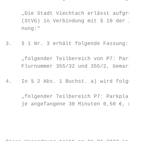
     „Die Stadt Viechtach erlässt aufgrund 
     (StVG) in Verbindung mit § 10 der Zust
     nung:“

3.   § 1 Nr. 3 erhält folgende Fassung:

     „folgender Teilbereich von P7: Parkpla
     Flurnummer 355/32 und 355/2, Gemarkung
4.   In § 2 Abs. 1 Buchst. a) wird folgende
     „folgender Teilbereich P7: Parkplatz a
     je angefangene 30 Minuten 0,50 €, maxi
                                           
                                          I