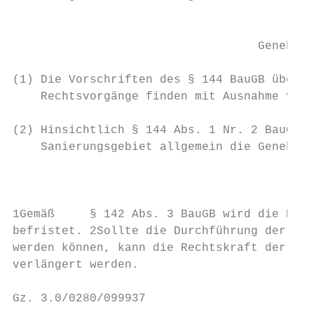
                                           
                                   Genehmig
(1) Die Vorschriften des § 144 BauGB über g
    Rechtsvorgänge finden mit Ausnahme von 
(2) Hinsichtlich § 144 Abs. 1 Nr. 2 BauGB w
    Sanierungsgebiet allgemein die Genehmig
                                           
                                           
1Gemäß     § 142 Abs. 3 BauGB wird die Rech
befristet. 2Sollte die Durchführung der San
werden können, kann die Rechtskraft der San
verlängert werden.

Gz. 3.0/0280/099937                        