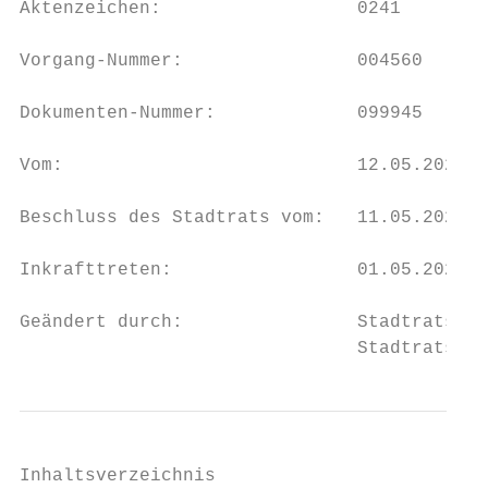
Aktenzeichen:                  0241

Vorgang-Nummer:                004560

Dokumenten-Nummer:             099945

Vom:                           12.05.2020

Beschluss des Stadtrats vom:   11.05.2020

Inkrafttreten:                 01.05.2020

Geändert durch:                Stadtratsbes
                               Stadtratsbes
Inhaltsverzeichnis
