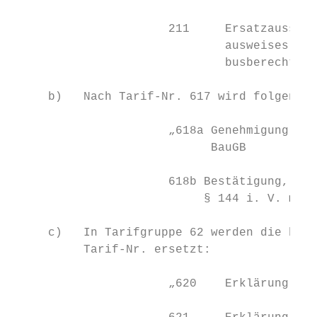
                      211     Ersatzausstel
                              ausweises bzw
                              busberechtigu
     b)   Nach Tarif-Nr. 617 wird folgende 
                      „618a Genehmigung nac
                            BauGB

                      618b Bestätigung, das
                           § 144 i. V. m. §
     c)   In Tarifgruppe 62 werden die bish
          Tarif-Nr. ersetzt:

                      „620    Erklärung nac