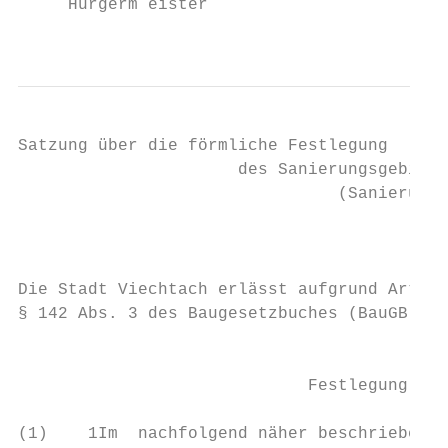
     Hurgerm eister                        
                                           
Satzung über die förmliche Festlegung

                      des Sanierungsgebiete
                                (Sanierungs
                                        Vom
Die Stadt Viechtach erlässt aufgrund Art. 2
§ 142 Abs. 3 des Baugesetzbuches (BauGB) fo
                                           
                             Festlegung des
(1)    1Im  nachfolgend näher beschriebenen