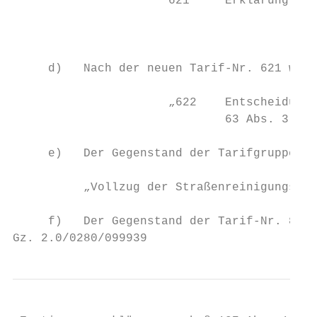
                      621     Erklärung nac
                                           
                                           
     d)   Nach der neuen Tarif-Nr. 621 wird
                      „622    Entscheidunge
                              63 Abs. 3 Sat
     e)   Der Gegenstand der Tarifgruppe 67
          „Vollzug der Straßenreinigungs- u
     f)   Der Gegenstand der Tarif-Nr. 820 
Gz. 2.0/0280/099939                        