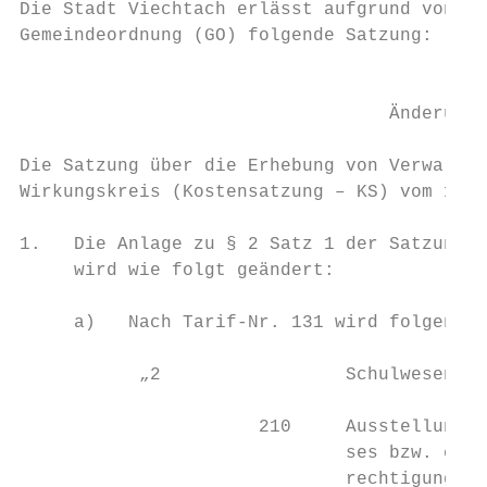
Die Stadt Viechtach erlässt aufgrund von Ar
Gemeindeordnung (GO) folgende Satzung:

                                           
                                  Änderung 
Die Satzung über die Erhebung von Verwaltun
Wirkungskreis (Kostensatzung – KS) vom 12.0
1.   Die Anlage zu § 2 Satz 1 der Satzung (
     wird wie folgt geändert:

     a)   Nach Tarif-Nr. 131 wird folgende 
           „2                 Schulwesen – 
                      210     Ausstellung e
                              ses bzw. eine
                              rechtigung)
