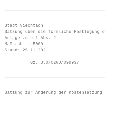
Stadt Viechtach

Satzung über die förmliche Festlegung des S
Anlage zu § 1 Abs. 2

Maßstab: 1:5000

Stand: 25.11.2021

          Gz. 3.0/0280/099937              
Satzung zur Änderung der Kostensatzung

                                         Vo