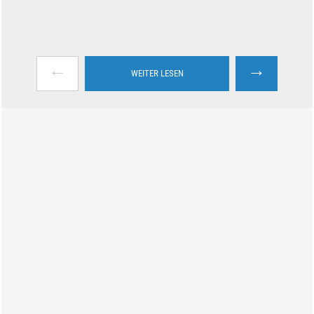
←
→
WEITER LESEN