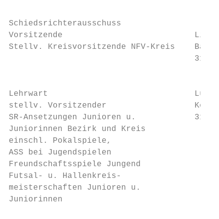
Schiedsrichterausschuss

Vorsitzende                           Liane
Stellv. Kreisvorsitzende NFV-Kreis    Bachs
                                      31582
                                           
Lehrwart                              Lukas
stellv. Vorsitzender                  Kotze
SR-Ansetzungen Junioren u.            31582
Juniorinnen Bezirk und Kreis               
einschl. Pokalspiele,

ASS bei Jugendspielen

Freundschaftsspiele Jungend

Futsal- u. Hallenkreis-

meisterschaften Junioren u.

Juniorinnen
