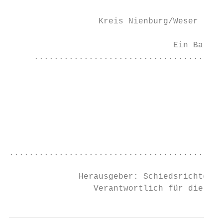
                  Kreis Nienburg/Weser

                                 Ein Ball v
     ......................................
                                          A
                                           
                                           
                                           
...........................................
              Herausgeber: Schiedsrichterau
                 Verantwortlich für die Ers