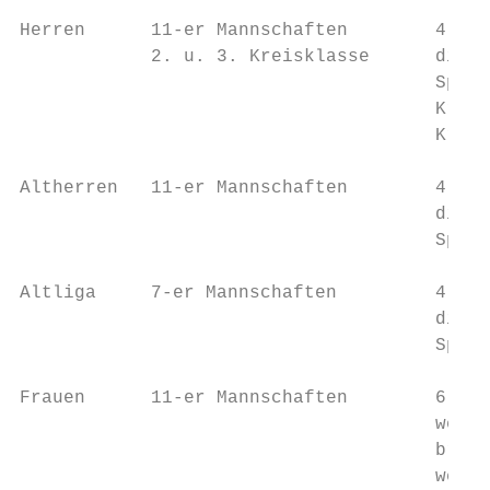
Herren      11-er Mannschaften        4 Aus
            2. u. 3. Kreisklasse      die b
                                      Spiel
                                      Kreis
                                      Kreis
Altherren   11-er Mannschaften        4 Aus
                                      die b
                                      Spiel
Altliga     7-er Mannschaften         4 Aus
                                      die b
                                      Spiel
Frauen      11-er Mannschaften        6 Aus
                                      werde
                                      brauc
                                      wenn 