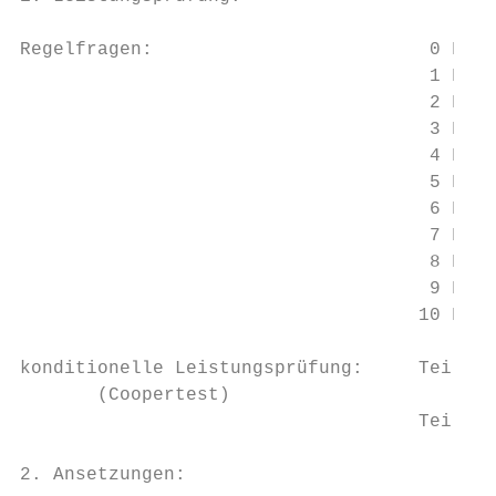
Regelfragen:                         0 Fehl
                                     1 Fehl
                                     2 Fehl
                                     3 Fehl
                                     4 Fehl
                                     5 Fehl
                                     6 Fehl
                                     7 Fehl
                                     8 Fehl
                                     9 Fehl
                                    10 Fehl
konditionelle Leistungsprüfung:     Teilnah
       (Coopertest)

                                    Teilnah
2. Ansetzungen:
