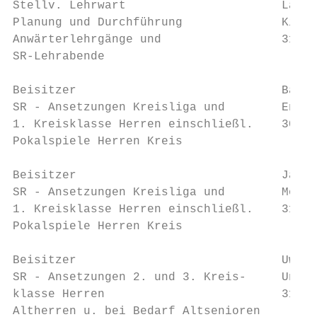
Stellv. Lehrwart                      Lars 
Planung und Durchführung              Kiefe
Anwärterlehrgänge und                 31608
SR-Lehrabende

Beisitzer                             Basti
SR - Ansetzungen Kreisliga und        Engel
1. Kreisklasse Herren einschließl.    30167
Pokalspiele Herren Kreis                   
Beisitzer                             Janik
SR - Ansetzungen Kreisliga und        Moosr
1. Kreisklasse Herren einschließl.    31582
Pokalspiele Herren Kreis                   
Beisitzer                             Uwe H
SR - Ansetzungen 2. und 3. Kreis-     Unter
klasse Herren                         31632
Altherren u. bei Bedarf Altsenioren        