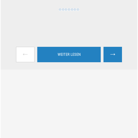
←
→
WEITER LESEN