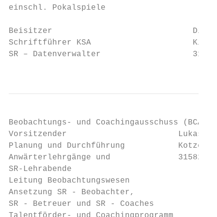
einschl. Pokalspiele

Beisitzer                             Dirk 
Schriftführer KSA                     Kirch
SR – Datenverwalter                   31600
                                           
Beobachtungs- und Coachingausschuss (BCA)

Vorsitzender                       Lukas Fr
Planung und Durchführung           Kotzebue
Anwärterlehrgänge und              31582 Ni
SR-Lehrabende                              
Leitung Beobachtungswesen

Ansetzung SR - Beobachter,

SR - Betreuer und SR - Coaches

Talentförder- und Coachingprogramm
