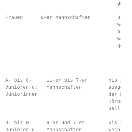
                                      geht.

Frauen      9-er Mannschaften         3 Aus
                                      werde
                                      brauc
                                      wenn 
                                      geht.
A- bis C-     11-er bis 7-er       bis zu 4
Junioren u:   Mannschaften         ausgewec
Juniorinnen                        der Mitt
                                   Körpers 
                                   Ball, so
D- bis G-     9-er und 7-er        bis zu 6
Junioren u.   Mannschaften         wechselt