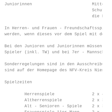
Juniorinnen                        Mittelli
                                   Schutz d
                                   die Hand
In Herren- und Frauen - Freundschaftsspiele
werden, wenn dieses vor dem Spiel mit dem S
Bei den Junioren und Juniorinnen müssen zu 
Spieler (inkl. TW) und bei 7er - Mannschaft
Sonderregelungen sind in den Ausschreibunge
sind auf der Homepage des NFV-Kreis Nienbur
Spielzeiten

        Herrenspiele               2 x 45 M
        Altherrenspiele            2 x 35 M
        Alt - Senioren - Spiele    2 x 30 M