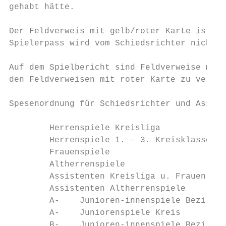
gehabt hätte.

Der Feldverweis mit gelb/roter Karte ist nu
Spielerpass wird vom Schiedsrichter nicht e
Auf dem Spielbericht sind Feldverweise mit 
den Feldverweisen mit roter Karte zu vermer
Spesenordnung für Schiedsrichter und Assist
        Herrenspiele Kreisliga             
        Herrenspiele 1. – 3. Kreisklasse   
        Frauenspiele                       
        Altherrenspiele                    
        Assistenten Kreisliga u. Frauen    
        Assistenten Altherrenspiele        
        A-    Junioren-innenspiele Bezirk  
        A-    Juniorenspiele Kreis         
        B-    Junioren-innenspiele Bezirk  