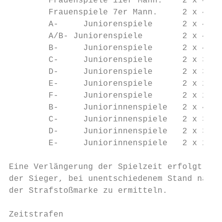
        Frauenspiele 11er Mann.    2 x 45 M
        Frauenspiele 7er Mann.     2 x 40 M
        A-     Juniorenspiele      2 x 45 M
        A/B- Juniorenspiele        2 x 40 M
        B-     Juniorenspiele      2 x 40 M
        C-     Juniorenspiele      2 x 35 M
        D-     Juniorenspiele      2 x 30 M
        E-     Juniorenspiele      2 x 25 M
        F-     Juniorenspiele      2 x 20 M
        B-     Juniorinnenspiele   2 x 40 M
        C-     Juniorinnenspiele   2 x 35 M
        D-     Juniorinnenspiele   2 x 30 M
        E-     Juniorinnenspiele   2 x 25 M
Eine Verlängerung der Spielzeit erfolgt nur
der Sieger, bei unentschiedenem Stand nach 
der Strafstoßmarke zu ermitteln.

Zeitstrafen
