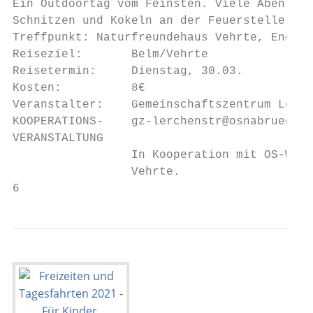
Ein Outdoortag vom Feinsten. Viele Abenteue
Schnitzen und Kokeln an der Feuerstelle. Da
Treffpunkt: Naturfreundehaus Vehrte, Engelr
Reiseziel:       Belm/Vehrte               
Reisetermin:     Dienstag, 30.03.          
Kosten:          8€                        
Veranstalter:    Gemeinschaftszentrum Lerch
KOOPERATIONS-    gz-lerchenstr@osnabrueck.d
VERANSTALTUNG

                 In Kooperation mit OS-Wald
                 Vehrte.                   
6                                          