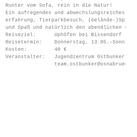
Runter vom Sofa, rein in die Natur!

Ein aufregendes und abwechslungsreiches 4-T
erfahrung, Tierparkbesuch, (Gelände-)Spiele
und Spaß und natürlich den abendlichen Gesc
Reiseziel:      Uphöfen bei Bissendorf     
Reisetermin:    Donnerstag, 13.05.–Sonntag,
Kosten:         40 €                       
Veranstalter:   Jugendzentrum Ostbunker, Te
                team.ostbunker@osnabrueck.d
                                           
                                           
                                           
                                           
                                           
                                           
                                           
                                           