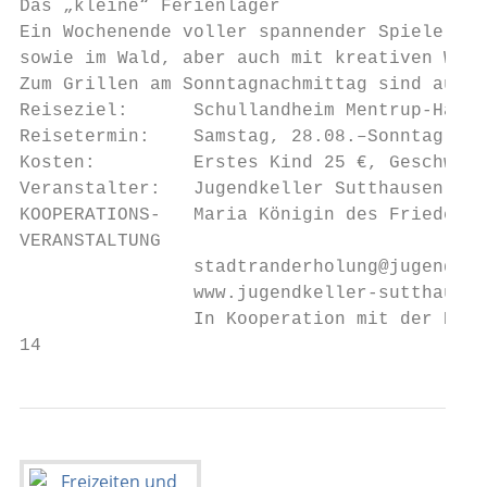
Das „kleine“ Ferienlager

Ein Wochenende voller spannender Spiele, La
sowie im Wald, aber auch mit kreativen Work
Zum Grillen am Sonntagnachmittag sind auch 
Reiseziel:      Schullandheim Mentrup-Hagen
Reisetermin:    Samstag, 28.08.–Sonntag, 29
Kosten:         Erstes Kind 25 €, Geschwist
Veranstalter:   Jugendkeller Sutthausen (Ka
KOOPERATIONS-   Maria Königin des Friedens)
VERANSTALTUNG

                stadtranderholung@jugendkel
                www.jugendkeller-sutthausen
                In Kooperation mit der Kata
14                                         