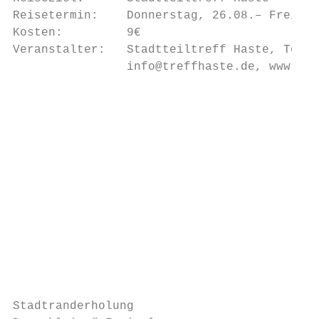
Reisetermin:    Donnerstag, 26.08.– Freitag
Kosten:         9€                         
Veranstalter:   Stadtteiltreff Haste, Tel. 
                info@treffhaste.de, www.tre
                                           
                                           
                                           
                                           
                                           
                                           
                                           
                                           
                                           
                                           
                                           
                                           
Stadtranderholung
