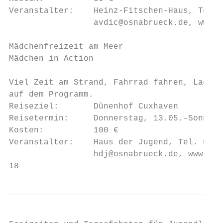
Veranstalter:    Heinz-Fitschen-Haus, Tel. 
                 avdic@osnabrueck.de, www.h
Mädchenfreizeit am Meer

Mädchen in Action

                                           
Viel Zeit am Strand, Fahrrad fahren, Lagerf
auf dem Programm.

Reiseziel:       Dünenhof Cuxhaven         
Reisetermin:     Donnerstag, 13.05.–Sonntag
Kosten:          100 €

Veranstalter:    Haus der Jugend, Tel. 0541
                 hdj@osnabrueck.de, www.hau
18                                         