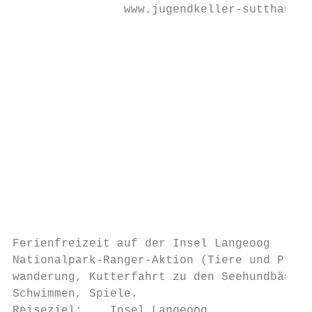
                www.jugendkeller-sutthausen
                                           
                                           
                                           
                                           
                                           
                                           
                                           
                                           
                                           
                                           
                                           
Ferienfreizeit auf der Insel Langeoog      
Nationalpark-Ranger-Aktion (Tiere und Pflan
wanderung, Kutterfahrt zu den Seehundbänken
Schwimmen, Spiele.                         
Reiseziel:    Insel Langeoog               