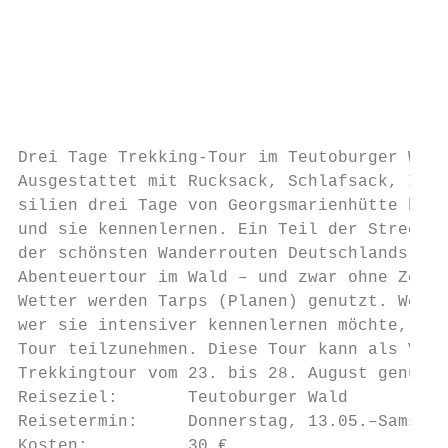
                                           
                                           
                                           
                                           
                                           
                                           
Drei Tage Trekking-Tour im Teutoburger Wald
Ausgestattet mit Rucksack, Schlafsack, Isom
silien drei Tage von Georgsmarienhütte bis 
und sie kennenlernen. Ein Teil der Strecke 
der schönsten Wanderrouten Deutschlands. Üb
Abenteuertour im Wald – und zwar ohne Zelt.
Wetter werden Tarps (Planen) genutzt. Wem d
wer sie intensiver kennenlernen möchte, dar
Tour teilzunehmen. Diese Tour kann als Vorb
Trekkingtour vom 23. bis 28. August genutzt
Reiseziel:       Teutoburger Wald          
Reisetermin:     Donnerstag, 13.05.–Samstag
Kosten:          30 €
