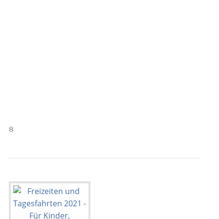
                                           
                                           
                                           
                                           
                                           
                                           
                                           
                                           
                                           
                                           
                                           
8                                          