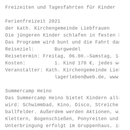
Freizeiten und Tagesfahrten für Kinder     
Ferienfreizeit 2021                        
der kath. Kirchengemeinde Liebfrauen       
Die jüngeren Kinder schlafen in festen Häus
Das Programm wird bunt und die Fahrt damit 
Reiseziel:       Burgwedel                 
Reisetermin: Freitag, 06.08.–Samstag, 14.08
Kosten:          1. Kind 170 €, jedes weite
Veranstalter: Kath. Kirchengemeinde Liebfra
                 lagerleben@web.de, www.lie
                                           
Summercamp Heino

Das Summercamp Heino bietet Kindern alles, 
wird: Schwimmbad, Kino, Disco, Streichelzoo
ballfelder. Außerdem werden Aktionen, wie z
Klettern, Bogenschießen, Ponyreiten und noc
Unterbringung erfolgt im Gruppenhaus, inkl.