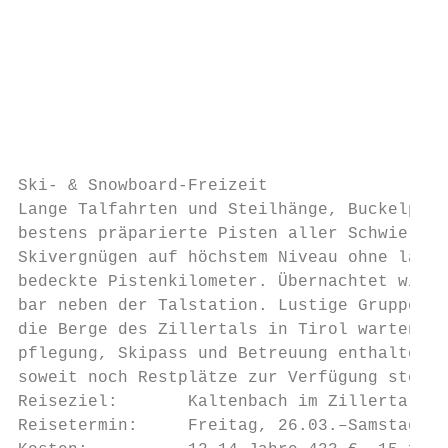
                                           
                                           
                                           
                                           
                                           
                                           
Ski- & Snowboard-Freizeit                  
Lange Talfahrten und Steilhänge, Buckelpist
bestens präparierte Pisten aller Schwierigk
Skivergnügen auf höchstem Niveau ohne lange
bedeckte Pistenkilometer. Übernachtet wird 
bar neben der Talstation. Lustige Gruppenab
die Berge des Zillertals in Tirol warten. I
pflegung, Skipass und Betreuung enthalten. 
soweit noch Restplätze zur Verfügung stehen
Reiseziel:       Kaltenbach im Zillertal, Ö
Reisetermin:     Freitag, 26.03.–Samstag, 0