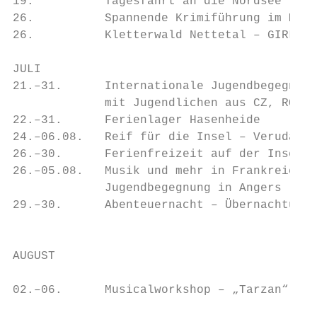
19.          Tagesfahrt an die Nordsee     
26.          Spannende Krimiführung im Muse
26.          Kletterwald Nettetal – GIRLS O
                                           
JULI                                       
21.–31.      Internationale Jugendbegegnung
             mit Jugendlichen aus CZ, RO un
22.–31.      Ferienlager Hasenheide        
24.–06.08.   Reif für die Insel – Veruda Is
26.–30.      Ferienfreizeit auf der Insel L
26.–05.08.   Musik und mehr in Frankreich –
             Jugendbegegnung in Angers     
29.–30.      Abenteuernacht – Übernachtung 
                                           
AUGUST                                     
02.–06.      Musicalworkshop – „Tarzan“    