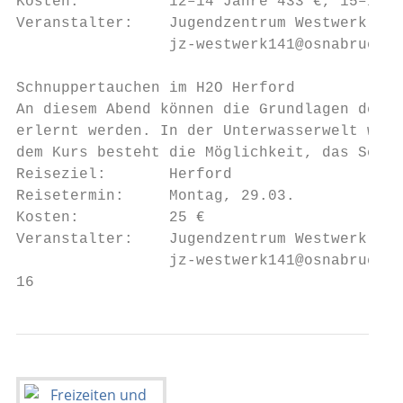
Kosten:          12–14 Jahre 433 €, 15–17 J
Veranstalter:    Jugendzentrum Westwerk 141
                 jz-westwerk141@osnabrueck.
Schnuppertauchen im H2O Herford

An diesem Abend können die Grundlagen des T
erlernt werden. In der Unterwasserwelt wart
dem Kurs besteht die Möglichkeit, das Schwi
Reiseziel:       Herford                   
Reisetermin:     Montag, 29.03.

Kosten:          25 €

Veranstalter:    Jugendzentrum Westwerk 141
                 jz-westwerk141@osnabrueck.
16                                         