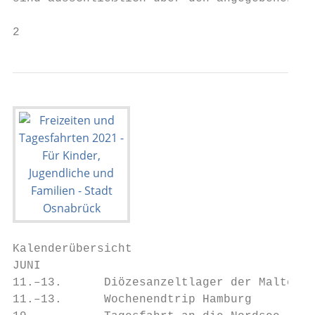
2                                          
Kalenderübersicht                          
JUNI                                       
11.–13.      Diözesanzeltlager der Malteser
11.–13.      Wochenendtrip Hamburg         