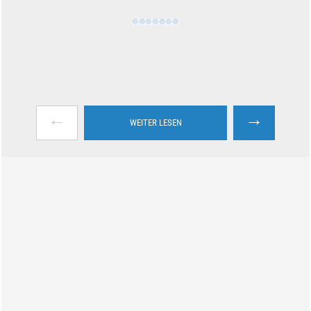
←
→
WEITER LESEN