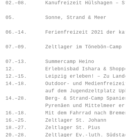
02.–08.      Kanufreizeit Hülshagen – Stadt
                                           
05.          Sonne, Strand & Meer          
                                           
06.–14.      Ferienfreizeit 2021 der kath. 
                                           
07.–09.      Zeltlager im Tönebön-Camp     
                                           
07.–13.      Summercamp Heino              
12.          Erlebnisbad Ishara & Shoppen  
12.–15.      Leipzig erleben! – Zu Lande un
14.–18.      Outdoor- und Medienfreizeit   
             auf dem Jugendzeltplatz Uphöfe
14.–28.      Berg- & Strand-Camp Spanien 20
             Pyrenäen und Mittelmeer erlebe
16.–18.      Mit dem Fahrrad nach Bremen   
16.–25.      Zeltlager St. Johann          
18.–27.      Zeltlager St. Pius            
20.–28.      Zeltlager Ev.-luth. Südstadtki