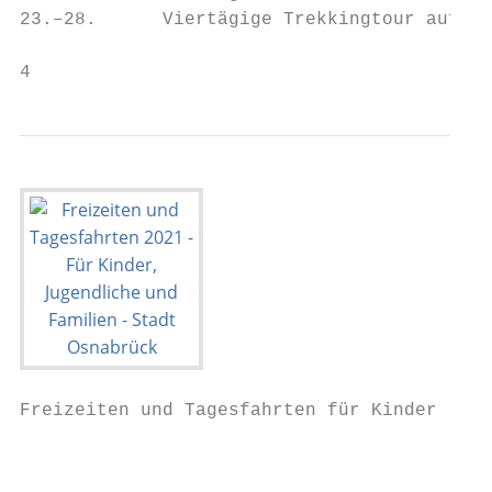
23.–28.      Viertägige Trekkingtour auf de
4                                          
Freizeiten und Tagesfahrten für Kinder     
                                           
                                           