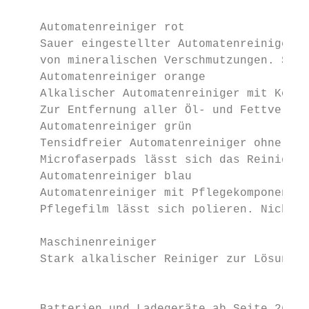
                                           
    Automatenreiniger rot                  
    Sauer eingestellter Automatenreiniger f
    von mineralischen Verschmutzungen. Scha
    Automatenreiniger orange               
    Alkalischer Automatenreiniger mit Korro
    Zur Entfernung aller Öl- und Fettversch
    Automatenreiniger grün                 
    Tensidfreier Automatenreiniger ohne pfl
    Microfaserpads lässt sich das Reinigung
    Automatenreiniger blau                 
    Automatenreiniger mit Pflegekomponenten
    Pflegefilm lässt sich polieren. Nicht f
    Maschinenreiniger

    Stark alkalischer Reiniger zur Lösung v
                                           