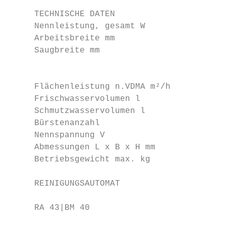
     TECHNISCHE DATEN                    RA
     Nennleistung, gesamt W              11
     Arbeitsbreite mm                    43
     Saugbreite mm                       73
                                           
     Flächenleistung n.VDMA m²/h         17
     Frischwasservolumen l               40
     Schmutzwasservolumen l              45
     Bürstenanzahl                       1 
     Nennspannung V                      24
     Abmessungen L x B x H mm            11
     Betriebsgewicht max. kg             20
     REINIGUNGSAUTOMAT                     
                                         Ge
     RA 43|BM 40                         oh
                                         Ge