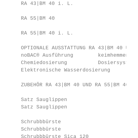
     RA 43|BM 40 i. L.                   mi
                                         Ge
     RA 55|BM 40                         oh
                                         Ge
     RA 55|BM 40 i. L.                   mi
     OPTIONALE AUSSTATTUNG RA 43|BM 40 UND 
     noBAC® Ausführung        keimhemmende 
     Chemiedosierung          Dosiersystem 
     Elektronische Wasserdosierung         
     ZUBEHÖR RA 43|BM 40 UND RA 55|BM 40   
                                           
     Satz Sauglippen                       
     Satz Sauglippen                     (ö
                                           
     Schrubbbürste                       (s
     Schrubbbürste                       (w
     Schrubbbürste Sica 120              (e