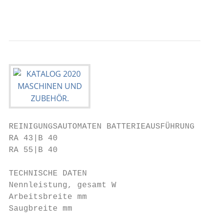
                                           
REINIGUNGSAUTOMATEN BATTERIEAUSFÜHRUNG

RA 43|B 40

RA 55|B 40

TECHNISCHE DATEN                         RA
Nennleistung, gesamt W                   95
Arbeitsbreite mm                         43
Saugbreite mm                            73