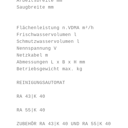
    Arbeitsbreite mm                    430
    Saugbreite mm                       735
                                           
    Flächenleistung n.VDMA m²/h         172
    Frischwasservolumen l               40 
    Schmutzwasservolumen l              45 
    Nennspannung V                      230
    Netzkabel m                         25,
    Abmessungen L x B x H mm            109
    Betriebsgewicht max. kg             105
    REINIGUNGSAUTOMAT                      
    RA 43|K 40                          Ger
    RA 55|K 40                          Ger
    ZUBEHÖR RA 43|K 40 UND RA 55|K 40      