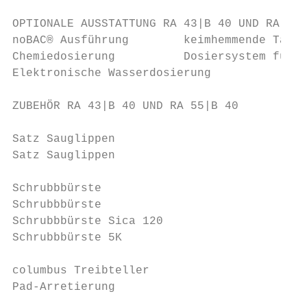
OPTIONALE AUSSTATTUNG RA 43|B 40 UND RA 55|
noBAC® Ausführung        keimhemmende Tanks
Chemiedosierung          Dosiersystem für 1
Elektronische Wasserdosierung              
ZUBEHÖR RA 43|B 40 UND RA 55|B 40          
                                           
Satz Sauglippen                            
Satz Sauglippen                          (ö
                                           
Schrubbbürste                            (s
Schrubbbürste                            (w
Schrubbbürste Sica 120                   (e
Schrubbbürste 5K                         (5
                                           
columbus Treibteller                       
Pad-Arretierung                            