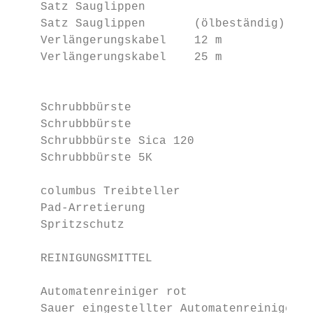
    Satz Sauglippen                        
    Satz Sauglippen       (ölbeständig)    
    Verlängerungskabel    12 m             
    Verlängerungskabel    25 m             
                                           
                                           
    Schrubbbürste                       (st
    Schrubbbürste                       (we
    Schrubbbürste Sica 120              (ex
    Schrubbbürste 5K                    (5 
                                           
    columbus Treibteller                   
    Pad-Arretierung                        
    Spritzschutz                           
    REINIGUNGSMITTEL                       
                                           
    Automatenreiniger rot                  
    Sauer eingestellter Automatenreiniger f