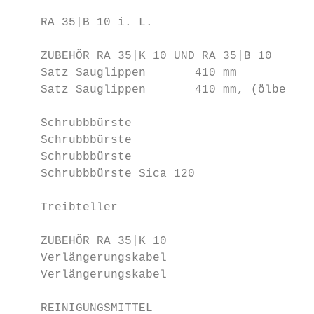
                                        Ger
    RA 35|B 10 i. L.                    mit
    ZUBEHÖR RA 35|K 10 UND RA 35|B 10      
    Satz Sauglippen       410 mm           
    Satz Sauglippen       410 mm, (ölbestän
                                           
    Schrubbbürste                       (st
    Schrubbbürste                       (we
    Schrubbbürste                       (ex
    Schrubbbürste Sica 120              (ex
                                           
    Treibteller                            
    ZUBEHÖR RA 35|K 10                     
    Verlängerungskabel                  12 
    Verlängerungskabel                  25 
    REINIGUNGSMITTEL                       