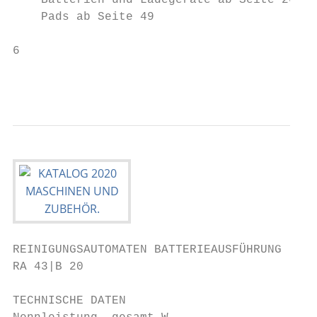
    Batterien und Ladegeräte ab Seite 26

    Pads ab Seite 49

6                                          
                                          
REINIGUNGSAUTOMATEN BATTERIEAUSFÜHRUNG

RA 43|B 20

TECHNISCHE DATEN                         RA