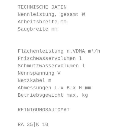
    TECHNISCHE DATEN                    RA 
    Nennleistung, gesamt W              470
    Arbeitsbreite mm                    350
    Saugbreite mm                       420
                                           
    Flächenleistung n.VDMA m²/h         140
    Frischwasservolumen l               10 
    Schmutzwasservolumen l              11,
    Nennspannung V                      230
    Netzkabel m                         12 
    Abmessungen L x B x H mm            735
    Betriebsgewicht max. kg             49 
    REINIGUNGSAUTOMAT                      
    RA 35|K 10                          Ger