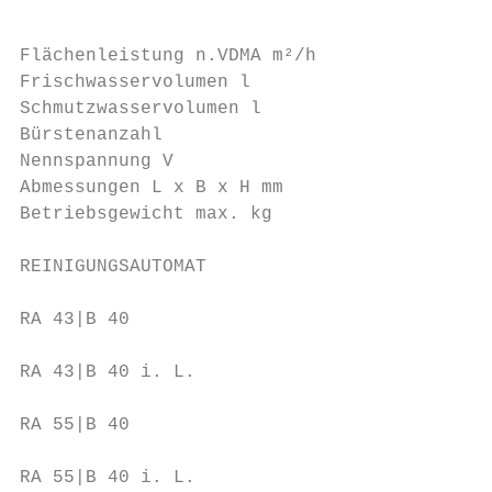
                                           
Flächenleistung n.VDMA m²/h              17
Frischwasservolumen l                    40
Schmutzwasservolumen l                   45
Bürstenanzahl                            1 
Nennspannung V                           24
Abmessungen L x B x H mm                 11
Betriebsgewicht max. kg                  18
REINIGUNGSAUTOMAT                          
                                         Ge
RA 43|B 40                               oh
                                         Ge
RA 43|B 40 i. L.                         mi
                                         Ge
RA 55|B 40                               oh
                                         Ge
RA 55|B 40 i. L.                         mi