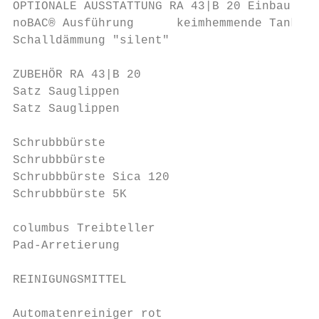
OPTIONALE AUSSTATTUNG RA 43|B 20 Einbau ab 
noBAC® Ausführung      keimhemmende Tanks  
Schalldämmung "silent"                     
ZUBEHÖR RA 43|B 20                         
Satz Sauglippen                            
Satz Sauglippen                          (ö
                                           
Schrubbbürste                            (s
Schrubbbürste                            (w
Schrubbbürste Sica 120                   (e
Schrubbbürste 5K                         (5
                                           
columbus Treibteller                       
Pad-Arretierung                            
REINIGUNGSMITTEL                           
                                           
Automatenreiniger rot                      