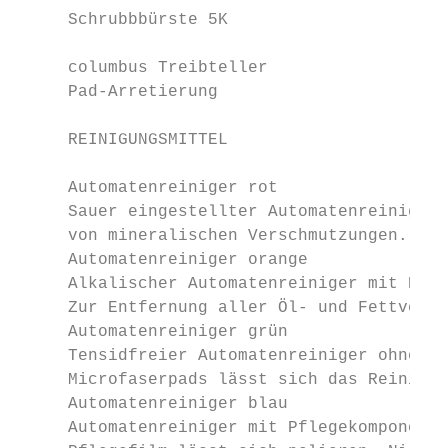
     Schrubbbürste 5K                    (5
                                           
     columbus Treibteller                  
     Pad-Arretierung                       
     REINIGUNGSMITTEL                      
                                           
     Automatenreiniger rot                 
     Sauer eingestellter Automatenreiniger 
     von mineralischen Verschmutzungen. Sch
     Automatenreiniger orange              
     Alkalischer Automatenreiniger mit Korr
     Zur Entfernung aller Öl- und Fettversc
     Automatenreiniger grün                
     Tensidfreier Automatenreiniger ohne pf
     Microfaserpads lässt sich das Reinigun
     Automatenreiniger blau                
     Automatenreiniger mit Pflegekomponente