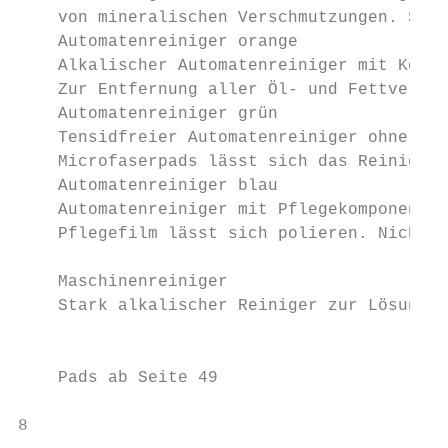
    von mineralischen Verschmutzungen. Scha
    Automatenreiniger orange               
    Alkalischer Automatenreiniger mit Korro
    Zur Entfernung aller Öl- und Fettversch
    Automatenreiniger grün                 
    Tensidfreier Automatenreiniger ohne pfl
    Microfaserpads lässt sich das Reinigung
    Automatenreiniger blau                 
    Automatenreiniger mit Pflegekomponenten
    Pflegefilm lässt sich polieren. Nicht f
    Maschinenreiniger

    Stark alkalischer Reiniger zur Lösung v
                                           
    Pads ab Seite 49

8                                          