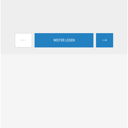
←
→
WEITER LESEN