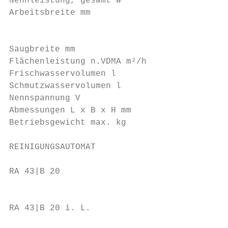
Nennleistung, gesamt W                   95
Arbeitsbreite mm                         43
                                           
Saugbreite mm                            73
Flächenleistung n.VDMA m²/h              17
Frischwasservolumen l                    20

Schmutzwasservolumen l                   23

Nennspannung V                           24

Abmessungen L x B x H mm                 80
Betriebsgewicht max. kg                  13
REINIGUNGSAUTOMAT                          
RA 43|B 20                               Ge
                                         Ge
RA 43|B 20 i. L.                         mi