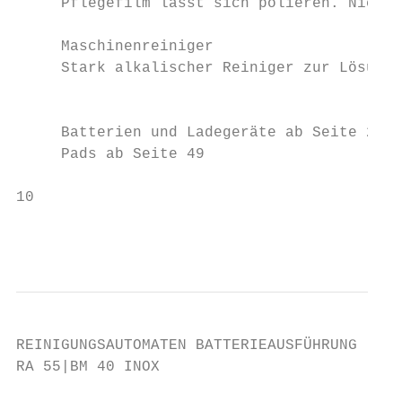
     Pflegefilm lässt sich polieren. Nicht 
     Maschinenreiniger

     Stark alkalischer Reiniger zur Lösung 
                                           
     Batterien und Ladegeräte ab Seite 26

     Pads ab Seite 49

10                                         
                                          
REINIGUNGSAUTOMATEN BATTERIEAUSFÜHRUNG

RA 55|BM 40 INOX
