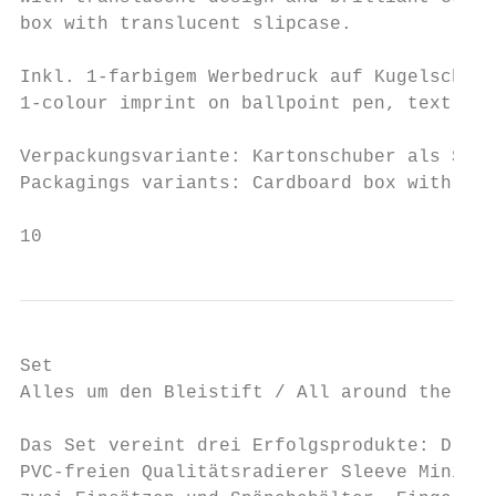
box with translucent slipcase.             
                                           
Inkl. 1-farbigem Werbedruck auf Kugelschrei
1-colour imprint on ballpoint pen, textline
                                           
Verpackungsvariante: Kartonschuber als Sond
Packagings variants: Cardboard box with cus
10
Set

Alles um den Bleistift / All around the pen
Das Set vereint drei Erfolgsprodukte: Drei 
PVC-freien Qualitätsradierer Sleeve Mini un