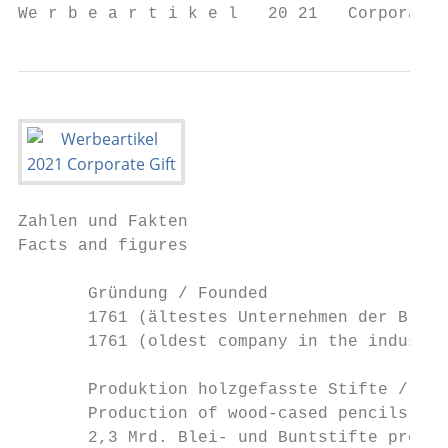
We r b e a r t i k e l   20 21   Corporate 
Zahlen und Fakten

Facts and figures

       Gründung / Founded                  
       1761 (ältestes Unternehmen der Branc
       1761 (oldest company in the industry
                                           
       Produktion holzgefasste Stifte /

       Production of wood-cased pencils    
       2,3 Mrd. Blei- und Buntstifte pro Ja