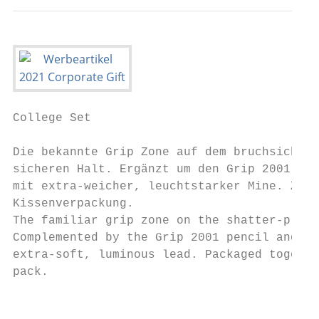
College Set

Die bekannte Grip Zone auf dem bruchsichere
sicheren Halt. Ergänzt um den Grip 2001 Ble
mit extra-weicher, leuchtstarker Mine. Zusa
Kissenverpackung.

The familiar grip zone on the shatter-proof
Complemented by the Grip 2001 pencil and th
extra-soft, luminous lead. Packaged togethe
pack.

                                           
                                           