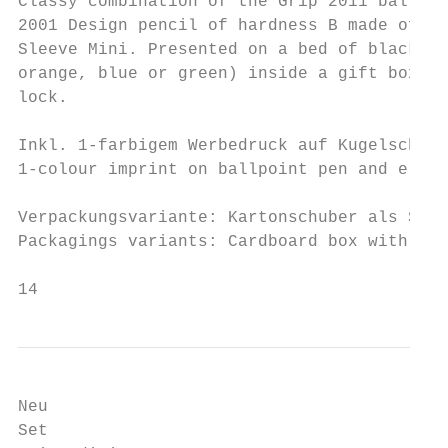
Classy combination of the Grip 2011 ballpoi
2001 Design pencil of hardness B made of bl
Sleeve Mini. Presented on a bed of black ti
orange, blue or green) inside a gift box wi
lock.                                      
                                           
Inkl. 1-farbigem Werbedruck auf Kugelschrei
1-colour imprint on ballpoint pen and erase
                                           
Verpackungsvariante: Kartonschuber als Sond
Packagings variants: Cardboard box with cus
14
Neu

Set                                        