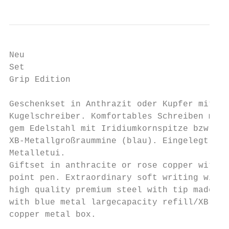
Neu

Set                                        
Grip Edition

Geschenkset in Anthrazit oder Kupfer mit de
Kugelschreiber. Komfortables Schreiben mit 
gem Edelstahl mit Iridiumkornspitze bzw. we
XB-Metallgroßraummine (blau). Eingelegt in 
Metalletui.                                
Giftset in anthracite or rose copper with G
point pen. Extraordinary soft writing with 
high quality premium steel with tip made of
with blue metal largecapacity refill/XB. Pr
copper metal box.                          
                                           