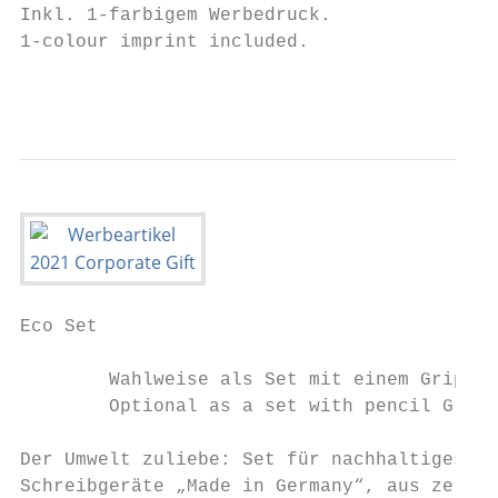
Inkl. 1-farbigem Werbedruck.

1-colour imprint included.                 
                                           
Eco Set

        Wahlweise als Set mit einem Grip 20
        Optional as a set with pencil Grip 
Der Umwelt zuliebe: Set für nachhaltiges Sc
Schreibgeräte „Made in Germany“, aus zertif