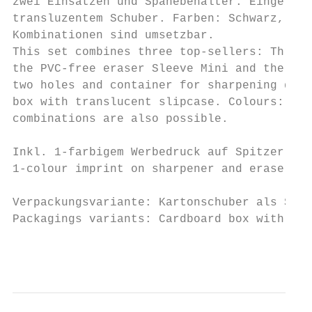
zwei Einsätzen und Spänebehälter. Eingelegt
transluzentem Schuber. Farben: Schwarz, Bla
Kombinationen sind umsetzbar.

This set combines three top-sellers: Three 
the PVC-free eraser Sleeve Mini and the dou
two holes and container for sharpening dust
box with translucent slipcase. Colours: bla
combinations are also possible.            
                                           
Inkl. 1-farbigem Werbedruck auf Spitzer und
1-colour imprint on sharpener and eraser in
                                           
Verpackungsvariante: Kartonschuber als Sond
Packagings variants: Cardboard box with cus
                                           