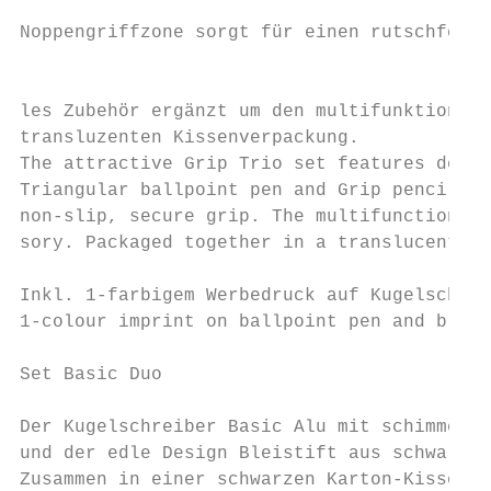
                                           
Noppengriffzone sorgt für einen rutschfeste
                                           
les Zubehör ergänzt um den multifunktionale
transluzenten Kissenverpackung.

The attractive Grip Trio set features desig
Triangular ballpoint pen and Grip pencil. T
non-slip, secure grip. The multifunctional 
sory. Packaged together in a translucent cu
                                           
Inkl. 1-farbigem Werbedruck auf Kugelschrei
1-colour imprint on ballpoint pen and black
Set Basic Duo

Der Kugelschreiber Basic Alu mit schimmernd
und der edle Design Bleistift aus schwarz d
Zusammen in einer schwarzen Karton-Kissenve