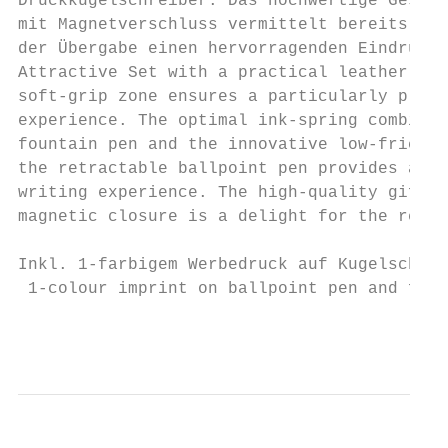
Druckkugelschreiber. Das hochwertige Gesche
mit Magnetverschluss vermittelt bereits im 
der Übergabe einen hervorragenden Eindruck.

Attractive Set with a practical leather cas
soft-grip zone ensures a particularly pleas
experience. The optimal ink-spring combinat
fountain pen and the innovative low-frictio
the retractable ballpoint pen provides a so
writing experience. The high-quality gift c
magnetic closure is a delight for the recip
                                           
Inkl. 1-farbigem Werbedruck auf Kugelschrei
 1-colour imprint on ballpoint pen and foun
                                           