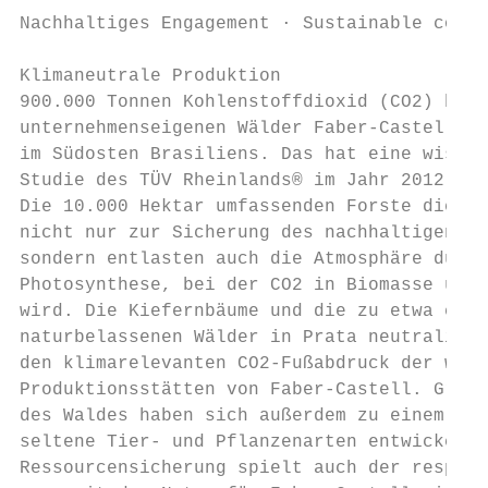
Nachhaltiges Engagement · Sustainable commi
Klimaneutrale Produktion                   
900.000 Tonnen Kohlenstoffdioxid (CO2) bind
unternehmenseigenen Wälder Faber-Castells i
im Südosten Brasiliens. Das hat eine wissen
Studie des TÜV Rheinlands® im Jahr 2012 bes
Die 10.000 Hektar umfassenden Forste dienen
nicht nur zur Sicherung des nachhaltigen Ho
sondern entlasten auch die Atmosphäre durch
Photosynthese, bei der CO2 in Biomasse umge
wird. Die Kiefernbäume und die zu etwa eine
naturbelassenen Wälder in Prata neutralisie
den klimarelevanten CO2-Fußabdruck der welt
Produktionsstätten von Faber-Castell. Große
des Waldes haben sich außerdem zu einem Bio
seltene Tier- und Pflanzenarten entwickelt.
Ressourcensicherung spielt auch der respekt