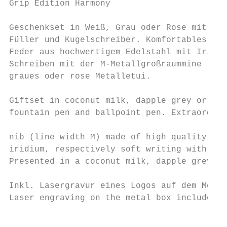
Grip Edition Harmony

Geschenkset in Weiß, Grau oder Rose mit dem
Füller und Kugelschreiber. Komfortables Sch
Feder aus hochwertigem Edelstahl mit Iridiu
Schreiben mit der M-Metallgroßraummine (bla
graues oder rose Metalletui.               
                                           
Giftset in coconut milk, dapple grey or ros
fountain pen and ballpoint pen. Extraordina
                                           
nib (line width M) made of high quality pre
iridium, respectively soft writing with blu
Presented in a coconut milk, dapple grey or
                                           
Inkl. Lasergravur eines Logos auf dem Metal
Laser engraving on the metal box included. 
                                           