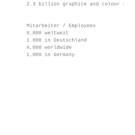
       2.3 billion graphite and colour penc
                                           
                                           
       Mitarbeiter / Employees

       8.000 weltweit                      
       1.000 in Deutschland

       8,000 worldwide                     
       1,000 in Germany                    
                                           
                                           
                                           
                                           
                                           
                                           
                                           
                                           