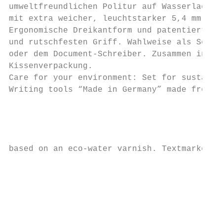
umweltfreundlichen Politur auf Wasserlackba
mit extra weicher, leuchtstarker 5,4 mm Min
Ergonomische Dreikantform und patentierte G
und rutschfesten Griff. Wahlweise als Set m
oder dem Document-Schreiber. Zusammen in ei
Kissenverpackung.

Care for your environment: Set for sustaina
Writing tools “Made in Germany” made from c
                                           
                                           
based on an eco-water varnish. Textmarker p
                                           
                                           
                                           