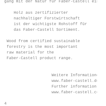
gang mit der Natur für Faber-Castell eine g
    Holz aus zertifizierter                
    nachhaltiger Forstwirtschaft           
    ist der wichtigste Rohstoff für        
    das Faber-Castell Sortiment.           
                                           
 Wood from certified sustainable           
 forestry is the most important            
 raw material for the                      
 Faber-Castell product range.              
                                           
                    Weitere Informationen f
                    www.faber-castell.de/co
                    Further information can
                    www.faber-castell.com/c
4