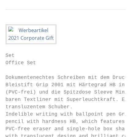
Set

Office Set

Dokumentenechtes Schreiben mit dem Druckkug
Bleistift Grip 2001 mit Härtegrad HB in erg
(PVC-frei) und die Spitzdose Sleeve Mini ko
baren Textliner mit Superleuchtkraft. Einge
transluzentem Schuber.

Indelible writing with ballpoint pen Grip 2
pencil with hardness HB, which features an 
PVC-free eraser and single-hole box sharpen
with translucent design and brilliant colou