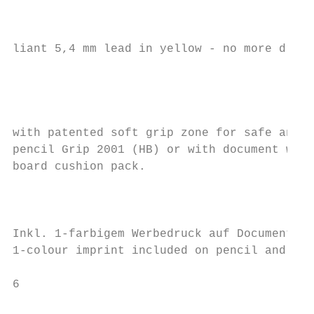
                                           
liant 5,4 mm lead in yellow - no more dryin
                                           
                                           
with patented soft grip zone for safe and n
pencil Grip 2001 (HB) or with document writ
board cushion pack.

                                           
                                           
                                           
Inkl. 1-farbigem Werbedruck auf Document / 
1-colour imprint included on pencil and dry
6