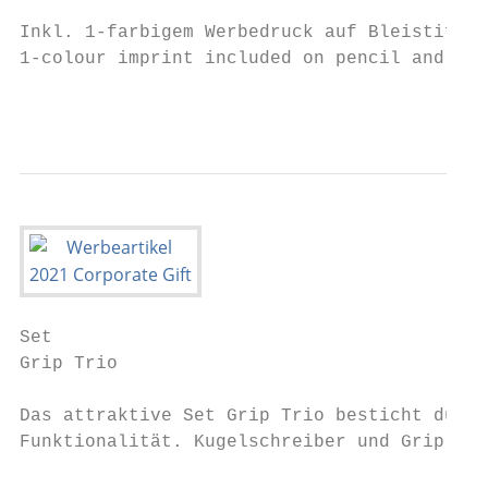
                                           
Inkl. 1-farbigem Werbedruck auf Bleistift u
1-colour imprint included on pencil and dry
                                           
Set

Grip Trio

Das attraktive Set Grip Trio besticht durch
Funktionalität. Kugelschreiber und Grip Ble