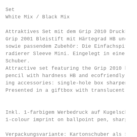
Set

White Mix / Black Mix

Attraktives Set mit dem Grip 2010 Druckkuge
Grip 2001 Bleistift mit Härtegrad HB und um
sowie passendem Zubehör: Die Einfachspitzdo
radierer Sleeve Mini. Eingelegt in einer Ge
Schuber.

Attractive set featuring the Grip 2010 ball
pencil with hardness HB and ecofriendly wat
ing accessories: single-hole box sharpener 
Presented in a giftbox with translucent sli
                                           
                                           
Inkl. 1-farbigem Werbedruck auf Kugelschrei
1-colour imprint on ballpoint pen, sharpene
                                           
Verpackungsvariante: Kartonschuber als Sond