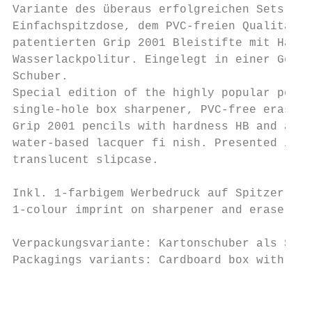
Variante des überaus erfolgreichen Sets in 
Einfachspitzdose, dem PVC-freien Qualitätsr
patentierten Grip 2001 Bleistifte mit Härte
Wasserlackpolitur. Eingelegt in einer Gesch
Schuber.

Special edition of the highly popular penci
single-hole box sharpener, PVC-free eraser 
Grip 2001 pencils with hardness HB and an e
water-based lacquer fi nish. Presented in a
translucent slipcase.                      
                                           
Inkl. 1-farbigem Werbedruck auf Spitzer und
1-colour imprint on sharpener and eraser in
                                           
Verpackungsvariante: Kartonschuber als Sond
Packagings variants: Cardboard box with cus
                                           