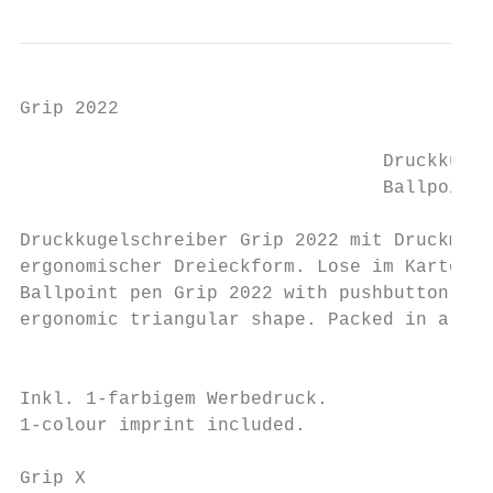
Grip 2022

                                 Druckkugel
                                 Ballpoint 
Druckkugelschreiber Grip 2022 mit Druckmech
ergonomischer Dreieckform. Lose im Karton v
Ballpoint pen Grip 2022 with pushbutton mec
ergonomic triangular shape. Packed in a box
                                           
                                           
Inkl. 1-farbigem Werbedruck.

1-colour imprint included.                 
Grip X                                     