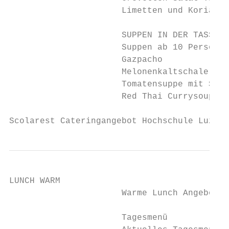
                      Limetten und Koriande
                      SUPPEN IN DER TASSE

                      Suppen ab 10 Personen
                      Gazpacho             
                      Melonenkaltschale    
                      Tomatensuppe mit Sahn
                      Red Thai Currysoup   
Scolarest Cateringangebot Hochschule Luzern
LUNCH WARM

                      Warme Lunch Angebote 
                      Tagesmenü
