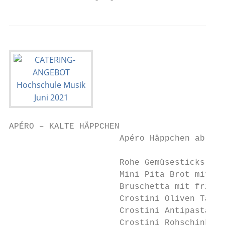
APÉRO – KALTE HÄPPCHEN

                      Apéro Häppchen ab 10 
                      Rohe Gemüsesticks im 
                      Mini Pita Brot mit Hu
                      Bruschetta mit frisch
                      Crostini Oliven Tapen
                      Crostini Antipastagem
                      Crostini Rohschinken 