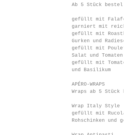
                      Ab 5 Stück bestellbar

                      gefüllt mit Falafel u
                      garniert mit reichlic
                      gefüllt mit Roastbeef
                      Gurken und Radieschen

                      gefüllt mit Pouletstr
                      Salat und Tomaten

                      gefüllt mit Tomaten, 
                      und Basilikum

                      APÉRO-WRAPS

                      Wraps ab 5 Stück best
                      Wrap Italy Style     
                      gefüllt mit Rucola, G
                      Rohschinken und getro