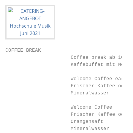
COFFEE BREAK

                      Coffee break ab 10 Pe
                      Kaffebuffet mit Nespr
                      Welcome Coffee easy  
                      Frischer Kaffee oder 
                      Mineralwasser

                      Welcome Coffee       
                      Frischer Kaffee oder 
                      Orangensaft

                      Mineralwasser
