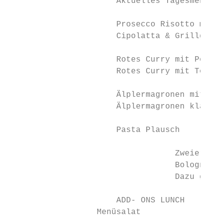
                      Aktuelles Tagesmenü F
                      Prosecco Risotto mit 
                      Cipolatta & Grillgemü
                      Rotes Curry mit Poule
                      Rotes Curry mit Tofu,
                      Älplermagronen mit Sc
                      Älplermagronen klasis
                      Pasta Plausch        
                                  Zweierlei
                                  Bolognese
                                  Dazu geri
                      ADD- ONS LUNCH

                  Menüsalat                