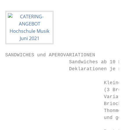
SANDWICHES und APEROVARIATIONEN

                      Sandwiches ab 10 Pers
                      Deklarationen je nach
                                  Kleine Ap
                                  (3 Brötch
                                  Variation
                                  Brioche u
                                  Thonmouss
                                  und gegri