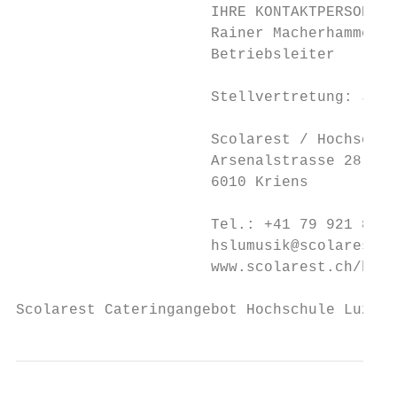
                      IHRE KONTAKTPERSON

                      Rainer Macherhammer

                      Betriebsleiter

                      Stellvertretung: Jani
                      Scolarest / Hochschul
                      Arsenalstrasse 28 a

                      6010 Kriens

                      Tel.: +41 79 921 82 9
                      hslumusik@scolarest.c
                      www.scolarest.ch/hslu
Scolarest Cateringangebot Hochschule Luzern