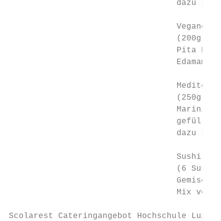
                                  dazu serv
                                  Vegane Pl
                                  (200g pro
                                  Pita Brot
                                  Edamame, 
                                  Mediteran
                                  (250g pro
                                  Mariniert
                                  gefüllte 
                                  dazu serv
                                  Sushi Pla
                                  (6 Sushi 
                                  Gemischte
                                  Mix von N
Scolarest Cateringangebot Hochschule Luzern