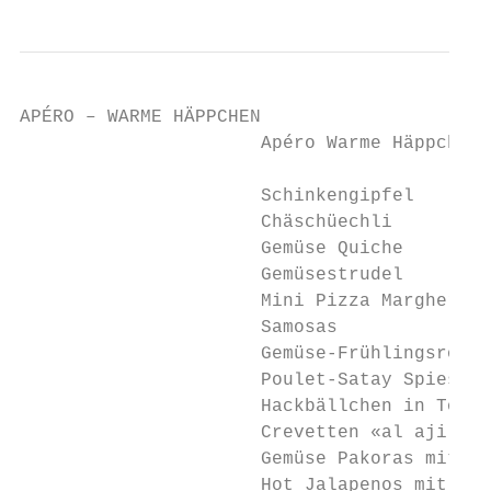
APÉRO – WARME HÄPPCHEN

                      Apéro Warme Häppchen 
                      Schinkengipfel       
                      Chäschüechli         
                      Gemüse Quiche        
                      Gemüsestrudel        
                      Mini Pizza Margherita
                      Samosas              
                      Gemüse-Frühlingsrolle
                      Poulet-Satay Spiessli
                      Hackbällchen in Tomat
                      Crevetten «al ajillo»
                      Gemüse Pakoras mit Ra
                      Hot Jalapenos mit Sau