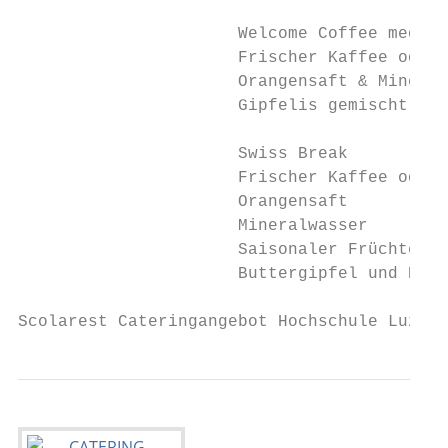
                      Welcome Coffee medium
                      Frischer Kaffee oder 
                      Orangensaft & Mineral
                      Gipfelis gemischt

                      Swiss Break          
                      Frischer Kaffee oder 
                      Orangensaft

                      Mineralwasser

                      Saisonaler Früchtekor
                      Buttergipfel und Bröt
Scolarest Cateringangebot Hochschule Luzern