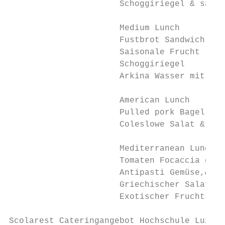
                      Schoggiriegel & saion
                      Medium Lunch         
                      Fustbrot Sandwich gef
                      Saisonale Frucht

                      Schoggiriegel

                      Arkina Wasser mit ode
                      American Lunch       
                      Pulled pork Bagel Bag
                      Coleslowe Salat & Don
                      Mediterranean Lunch  
                      Tomaten Focaccia gefü
                      Antipasti Gemüse,& Ru
                      Griechischer Salat mi
                      Exotischer Fruchtsala
Scolarest Cateringangebot Hochschule Luzern