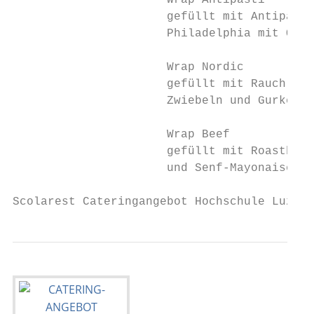
                      Wrap Antipasti       
                      gefüllt mit Antipasti
                      Philadelphia mit Oliv
                      Wrap Nordic          
                      gefüllt mit Rauchlach
                      Zwiebeln und Gurken u
                      Wrap Beef

                      gefüllt mit Roastbeef
                      und Senf-Mayonaise

Scolarest Cateringangebot Hochschule Luzern