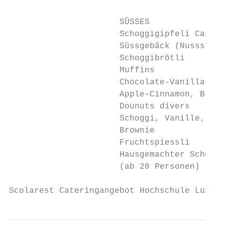
                      SÜSSES

                      Schoggigipfeli Caille
                      Süssgebäck (Nussstang
                      Schoggibrötli        
                      Muffins              
                      Chocolate-Vanilla, Le
                      Apple-Cinnamon, Blueb
                      Dounuts divers       
                      Schoggi, Vanille, Him
                      Brownie              
                      Fruchtspiessli       
                      Hausgemachter Schoggi
                      (ab 20 Personen)

Scolarest Cateringangebot Hochschule Luzern