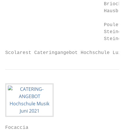
                                  Brioch Sa
                                  Hausbrot 
                                  Pouletsch
                                  Steinofen
                                  Steinofen
Scolarest Cateringangebot Hochschule Luzern
Focaccia
