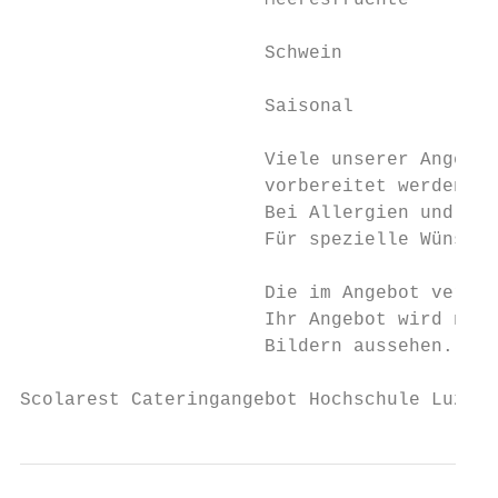
                      Meeresfrüchte

                      Schwein

                      Saisonal

                      Viele unserer Angebot
                      vorbereitet werden.

                      Bei Allergien und Int
                      Für spezielle Wünsche
                      Die im Angebot verwen
                      Ihr Angebot wird nich
                      Bildern aussehen.

Scolarest Cateringangebot Hochschule Luzern