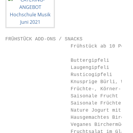
FRÜHSTÜCK ADD-ONS / SNACKS

                      Frühstück ab 10 Perso
                      Buttergipfeli        
                      Laugengipfeli        
                      Rusticogipfeli       
                      Knusprige Bürli, Wegg
                      Früchte-, Körner-, Di
                      Saisonale Frucht     
                      Saisonale Früchte    
                      Nature Jogurt mit fri
                      Hausgemachtes Bircher
                      Veganes Birchermüesli
                      Fruchtsalat im Glas  