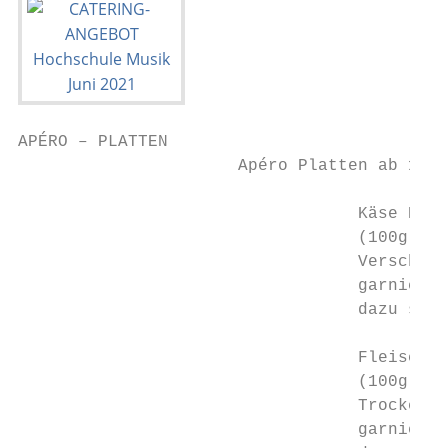
APÉRO – PLATTEN

                      Apéro Platten ab 10 P
                                  Käse Plat
                                  (100g Käs
                                  Verschied
                                  garniert 
                                  dazu serv
                                  Fleisch P
                                  (100g Fle
                                  Trockenfl
                                  garniert 