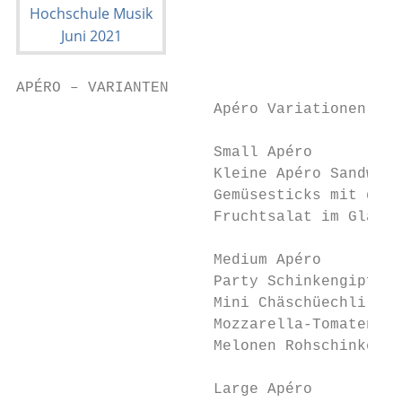
APÉRO – VARIANTEN

                      Apéro Variationen ab 
                      Small Apéro          
                      Kleine Apéro Sandwich
                      Gemüsesticks mit dive
                      Fruchtsalat im Glas

                      Medium Apéro         
                      Party Schinkengipfel

                      Mini Chäschüechli

                      Mozzarella-Tomaten Sp
                      Melonen Rohschinken i
                      Large Apéro          