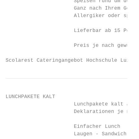
                      Speisen rund um den G
                      Ganz nach Ihrem Gesch
                      Allergiker oder spezi
                      Lieferbar ab 15 Perso
                      Preis je nach gewünsc
Scolarest Cateringangebot Hochschule Luzern
LUNCHPAKETE KALT

                      Lunchpakete kalt ab 1
                      Deklarationen je nach
                      Einfacher Lunch      
                      Laugen - Sandwich gef