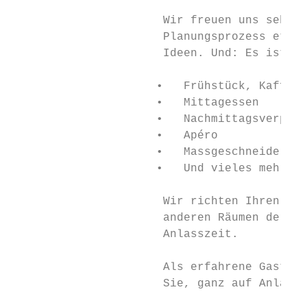
                      Wir freuen uns sehr ü
                      Planungsprozess etwas
                      Ideen. Und: Es ist no
                     •   Frühstück, Kaffeep
                     •   Mittagessen

                     •   Nachmittagsverpfle
                     •   Apéro

                     •   Massgeschneiderte 
                     •   Und vieles mehr…

                      Wir richten Ihren Cat
                      anderen Räumen der Ge
                      Anlasszeit.

                      Als erfahrene Gastron
                      Sie, ganz auf Anlass,