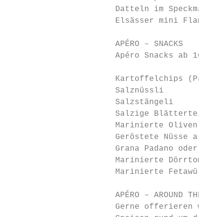
                      Datteln im Speckmante
                      Elsässer mini Flammku
                      APÉRO – SNACKS

                      Apéro Snacks ab 10 Pe
                      Kartoffelchips (Papri
                      Salznüssli           
                      Salzstängeli         
                      Salzige Blätterteigst
                      Marinierte Oliven    
                      Geröstete Nüsse assor
                      Grana Padano oder Spr
                      Marinierte Dörrtomate
                      Marinierte Fetawürfel
                      APÉRO – AROUND THE WO
                      Gerne offerieren wir 