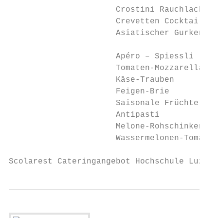
                      Crostini Rauchlachs  
                      Crevetten Cocktail im
                      Asiatischer Gurkensal
                      Apéro – Spiessli

                      Tomaten-Mozzarella pr
                      Käse-Trauben         
                      Feigen-Brie          
                      Saisonale Früchte    
                      Antipasti            
                      Melone-Rohschinken   
                      Wassermelonen-Tomate 
Scolarest Cateringangebot Hochschule Luzern