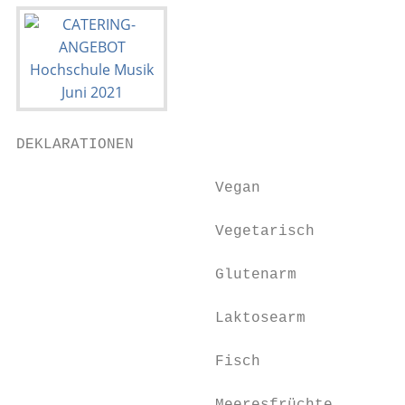
DEKLARATIONEN

                      Vegan

                      Vegetarisch

                      Glutenarm

                      Laktosearm

                      Fisch
