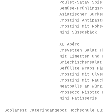
                      Poulet-Satay Spiessli

                      Gemüse-Frühlingsrolle
                      Asiatischer Gurkensal
                      Crostini Antipastagem
                      Crostini mit Rohschin
                      Mini Süssgebäck

                      XL Apéro             
                      Crevetten Salat Thai 
                      Mit Limetten und Kori
                      Griechischersalat mit
                      Gefüllte Wraps Häppch
                      Crostini mit Olven Ta
                      Crostini mit Rauchlac
                      Meatballs an würzige 
                      Prosecco Risotto mit 
                      Mini Patisserie

Scolarest Cateringangebot Hochschule Luzern