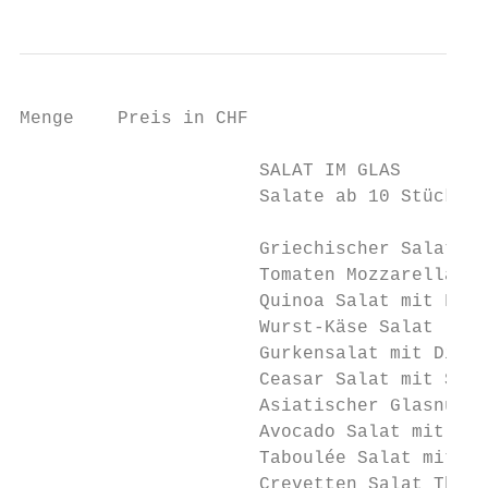
Menge    Preis in CHF

                      SALAT IM GLAS

                      Salate ab 10 Stück be
                      Griechischer Salat   
                      Tomaten Mozzarella mi
                      Quinoa Salat mit Feta
                      Wurst-Käse Salat     
                      Gurkensalat mit Dill 
                      Ceasar Salat mit Spec
                      Asiatischer Glasnudel
                      Avocado Salat mit Man
                      Taboulée Salat mit Mi
                      Crevetten Salat Thai 