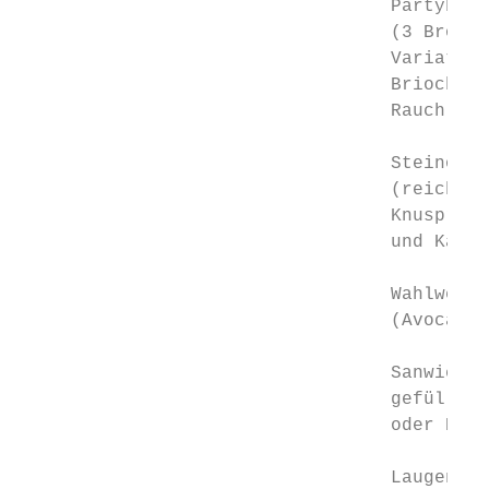
                                  Partybröt
                                  (3 Brötch
                                  Variation
                                  Brioche u
                                  Rauchlach
                                  Steinofen
                                  (reicht f
                                  Knusprige
                                  und Käse,
                                  Wahlweise
                                  (Avocado 
                                  Sanwiche,
                                  gefüllt m
                                  oder Käse
                                  Laugensan