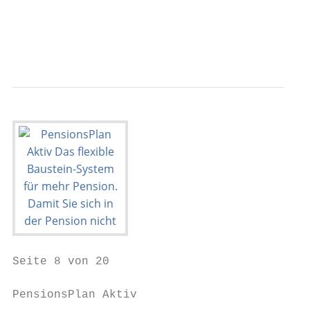
                                           
                                           
Seite 8 von 20

PensionsPlan Aktiv
