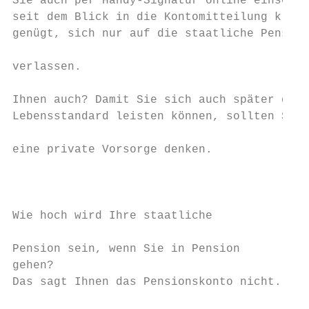
Sie auch per Handy-Signatur online einsehen
seit dem Blick in die Kontomitteilung klar 
genügt, sich nur auf die staatliche Pension
                                           
verlassen.

                                           
Ihnen auch? Damit Sie sich auch später den g
Lebensstandard leisten können, sollten Sie 
                                           
eine private Vorsorge denken.

                                           
                                           
Wie hoch wird Ihre staatliche              
Pension sein, wenn Sie in Pension

gehen?                                     
Das sagt Ihnen das Pensionskonto nicht. Abe
                                           