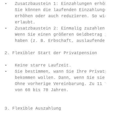
•   Zusatzbaustein 1: Einzahlungen erhöhen 
    Sie können die laufenden Einzahlungen m
    erhöhen oder auch reduzieren. So wie es
    erlaubt.                               
•   Zusatzbaustein 2: Einmalig zuzahlen    
    Wenn Sie einen größeren Geldbetrag zur 
    haben (z. B. Erbschaft, auslaufende Ver
2. Flexibler Start der Privatpension       
•   Keine starre Laufzeit.                 
•   Sie bestimmen, wann Sie Ihre Privatpens
    bekommen wollen. Dann, wenn Sie sie wir
    Ohne vorherige Vereinbarung. Zu 11 Term
    von 60 bis 70 Jahren.                  
                                           
3. Flexible Auszahlung

                                           