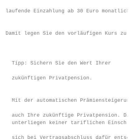
                                           
laufende Einzahlung ab 30 Euro monatlich.

                                           
                                           
Damit legen Sie den vorläufigen Kurs zu Ihr
                                           
                                           
  Tipp: Sichern Sie den Wert Ihrer         
                                           
  zukünftigen Privatpension.

                                           
                                           
  Mit der automatischen Prämiensteigerung e
                                           
  auch Ihre zukünftige Privatpension. Diese
  unterliegen keiner tariflichen Einschränk
                                           
  sich bei Vertragsabschluss dafür entschei