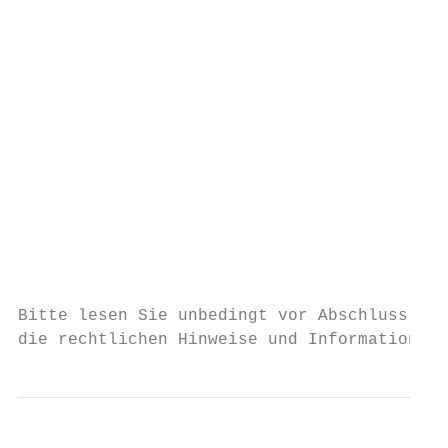
                                           
                                           
                                           
                                           
                                           
                                           
                                           
                                           
                                           
                                           
Bitte lesen Sie unbedingt vor Abschluss der
die rechtlichen Hinweise und Informationen 