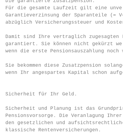
Die garantierte Zusatzpension.             
Für die gesamte Laufzeit gilt eine unveränd
Garantieverzinsung der Sparanteile (= Versi
abzüglich Versicherungssteuer und Kosten). 
                                           
Damit sind Ihre vertraglich zugesagten Pens
garantiert. Sie können nicht gekürzt werden
wenn die erste Pensionsauszahlung noch weit
Sie bekommen diese Zusatzpension solange Si
wenn Ihr angespartes Kapital schon aufgebra
                                           
                                           
Sicherheit für Ihr Geld.                   
                                           
Sicherheit und Planung ist das Grundprinzip
Pensionsvorsorge. Die Veranlagung Ihrer Prä
den gesetzlichen und aufsichtsrechtlichen V
klassische Rentenversicherungen.           