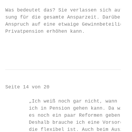
                                           
Was bedeutet das? Sie verlassen sich auf ei
sung für die gesamte Ansparzeit. Darüber hi
Anspruch auf eine etwaige Gewinnbeteiligung
Privatpension erhöhen kann.

                                           
                                           
Seite 14 von 20

        „Ich weiß noch gar nicht, wann

        ich in Pension gehen kann. Da wird

        es noch ein paar Reformen geben.

        Deshalb brauche ich eine Vorsorge,

        die flexibel ist. Auch beim Auszahl