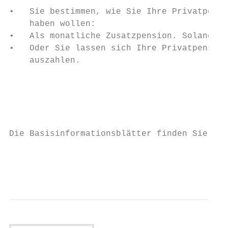
•   Sie bestimmen, wie Sie Ihre Privatpensi
    haben wollen:                          
•   Als monatliche Zusatzpension. Solange S
•   Oder Sie lassen sich Ihre Privatpension
    auszahlen.

                                           
                                           
                                           
                                           
Die Basisinformationsblätter finden Sie zum
                                           
                                           