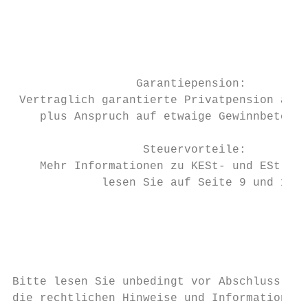
                                           
                                         La
                                           
                  Garantiepension:         
 Vertraglich garantierte Privatpension auf 
    plus Anspruch auf etwaige Gewinnbeteili
                   Steuervorteile:         
    Mehr Informationen zu KESt- und ESt-Vor
             lesen Sie auf Seite 9 und 19. 
                                           
                                        Zei
                                          d
Bitte lesen Sie unbedingt vor Abschluss der
die rechtlichen Hinweise und Informationen 