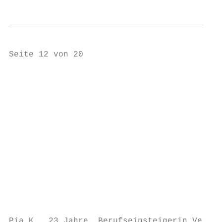
Seite 12 von 20

                                           
                                           
                                           
                                           
                                           
                                           
                                           
                                           
                                           
                                           
                                           
Pia K., 23 Jahre, Berufseinsteigerin Vertri