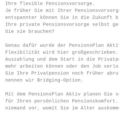
Ihre flexible Pensionsvorsorge.            
Je früher Sie mit Ihrer Pensionsvorsorge be
entspannter können Sie in die Zukunft blick
Ihre private Pensionsvorsorge selbst gestal
Sie sie brauchen?                          
                                           
Genau dafür wurde der PensionsPlan Aktiv ent
Flexibilität wird hier großgeschrieben. Bei
Auszahlung und dem Start in die Privatpensi
mehr arbeiten können oder den Job verloren 
Sie Ihre Privatpension noch früher abrufen.
nennen wir Bridging-Option.                
                                           
Mit dem PensionsPlan Aktiv planen Sie selbs
für Ihren persönlichen Pensionskomfort. Dan
niemand vor, womit Sie im Alter auskommen m
                                           
                                           
                                           