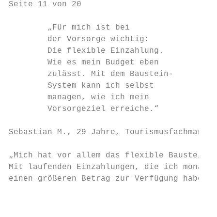
Seite 11 von 20

        „Für mich ist bei

        der Vorsorge wichtig:

        Die flexible Einzahlung.

        Wie es mein Budget eben

        zulässt. Mit dem Baustein-

        System kann ich selbst

        managen, wie ich mein

        Vorsorgeziel erreiche.“

Sebastian M., 29 Jahre, Tourismusfachmann

„Mich hat vor allem das flexible Baustein-S
Mit laufenden Einzahlungen, die ich monatli
einen größeren Betrag zur Verfügung habe, k
                                           
                                           