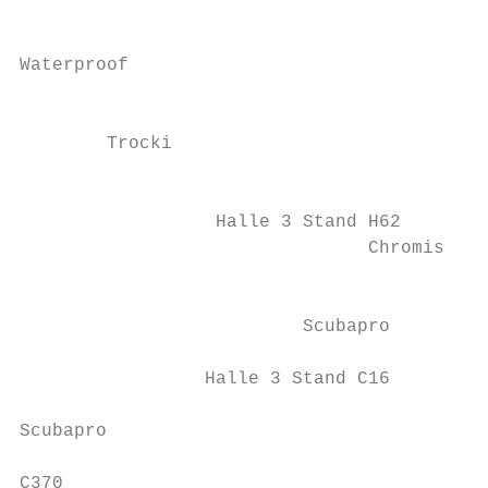
                                          B
                                          T
Waterproof

                                          w
        Trocki

                                           
                  Halle 3 Stand H62        
                                Chromis

                                           
                          Scubapro

                 Halle 3 Stand C16

Scubapro

C370
