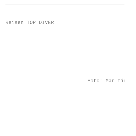
Reisen TOP DIVER

                                           
                                           
                                         Sc
                                           
                                           
                           Foto: Mar tin

                                           
                                           
                                           
                                           
                                           
                                           