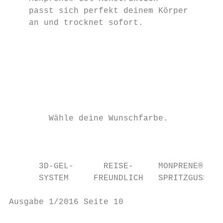
    passt sich perfekt deinem Körper

    an und trocknet sofort.

                                           
                                           
                                           
                                           
        Wähle deine Wunschfarbe.           
                                           
                                           
      3D-GEL-      REISE-     MONPRENE®    
      SYSTEM     FREUNDLICH   SPRITZGUSS   
Ausgabe 1/2016 Seite 10