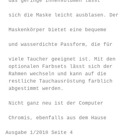
 das geringe Innenvolumen lässt            
                                           
 sich die Maske leicht ausblasen. Der      
                                           
 Maskenkörper bietet eine bequeme          
                                           
 und wasserdichte Passform, die für        
                                           
 viele Taucher geeignet ist. Mit den       
 optionalen Farbsets lässt sich der        
 Rahmen wechseln und kann auf die          
 restliche Tauchausrüstung farblich        
 abgestimmt werden.                        
                                           
 Nicht ganz neu ist der Computer

                                           
 Chromis, ebenfalls aus dem Hause

Ausgabe 1/2018 Seite 4