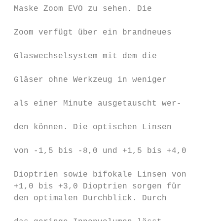
 Maske Zoom EVO zu sehen. Die              
                                           
 Zoom verfügt über ein brandneues          
                                           
 Glaswechselsystem mit dem die             
                                           
 Gläser ohne Werkzeug in weniger           
                                           
 als einer Minute ausgetauscht wer-        
                                           
 den können. Die optischen Linsen          
                                           
 von -1,5 bis -8,0 und +1,5 bis +4,0       
                                           
 Dioptrien sowie bifokale Linsen von       
 +1,0 bis +3,0 Dioptrien sorgen für        
 den optimalen Durchblick. Durch           
                                           