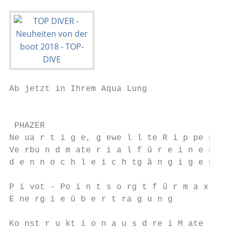
Ab jetzt in Ihrem Aqua Lung

                                           
 PHAZER

Ne ua r t i g e, g ewe l l te R i p pe n a 
Ve rbu n d m ate r i a l f ü r e i n e n k 
d e n n o c h l e i c h tg ä n g i g e n F 
P i vot - Po i n t s o rg t f ü r m a x i m
E ne rg i e ü b e r t ra g u n g

Ko nst r u kt i o n a u s d re i M ate r i 