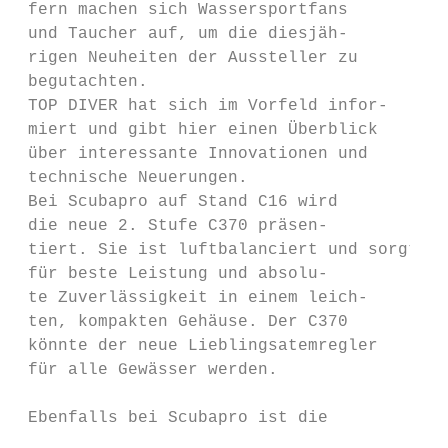
 fern machen sich Wassersportfans          
 und Taucher auf, um die diesjäh-          
 rigen Neuheiten der Aussteller zu         
 begutachten.                              
 TOP DIVER hat sich im Vorfeld infor-      
 miert und gibt hier einen Überblick       
 über interessante Innovationen und        
 technische Neuerungen.                    
 Bei Scubapro auf Stand C16 wird           
 die neue 2. Stufe C370 präsen-            
 tiert. Sie ist luftbalanciert und sorgt   
 für beste Leistung und absolu-            
 te Zuverlässigkeit in einem leich-        
 ten, kompakten Gehäuse. Der C370          
 könnte der neue Lieblingsatemregler       
 für alle Gewässer werden.                 
                                           
 Ebenfalls bei Scubapro ist die            
                                           