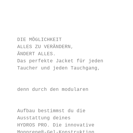
                                           
                                           
                                           
                                           
    DIE MÖGLICHKEIT

    ALLES ZU VERÄNDERN,

    ÄNDERT ALLES.

    Das perfekte Jacket für jeden

    Taucher und jeden Tauchgang,

                                           
    denn durch den modularen

                                           
    Aufbau bestimmst du die

    Ausstattung deines

    HYDROS PRO. Die innovative

    Monprene®-Gel-Konstruktion
