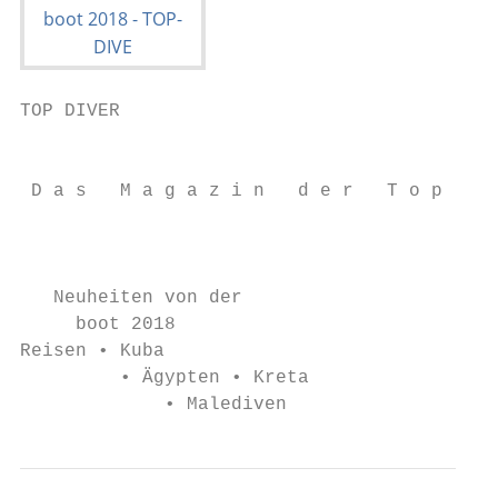
TOP DIVER

                                           
 D a s   M a g a z i n   d e r   T o p   D 
                                           
   Neuheiten von der

     boot 2018

Reisen • Kuba

         • Ägypten • Kreta

             • Malediven