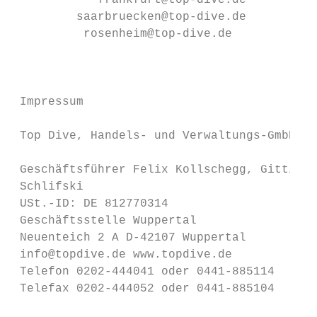
            frankfurt@top-dive.de

         saarbruecken@top-dive.de

          rosenheim@top-dive.de

                                           
                                           
 Impressum                                 
                                           
 Top Dive, Handels- und Verwaltungs-GmbH

                                           
 Geschäftsführer Felix Kollschegg, Gitti Pa
 Schlifski

 USt.-ID: DE 812770314

 Geschäftsstelle Wuppertal

 Neuenteich 2 A D-42107 Wuppertal          
 info@topdive.de www.topdive.de            
 Telefon 0202-444041 oder 0441-885114      
 Telefax 0202-444052 oder 0441-885104      