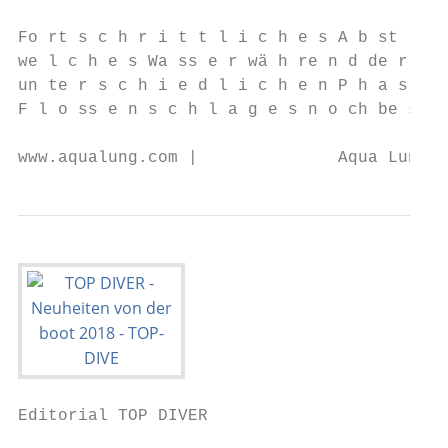
Fo rt s c h r i t t l i c h e s A b st rö m
we l c h e s Wa ss e r wä h re n d de r

un te r s c h i e d l i c h e n P h a s e n
F l o ss e n s c h l a g e s n o ch be ss e
www.aqualung.com |              Aqua Lung T
Editorial TOP DIVER
