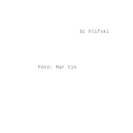
                                           
                                           
                                           
                                           
                         Sc hlifski

                                           
                                           
                                           
           Foto: Mar tin

                                           
                                           
                                           
                                           
                                           
                                           
                                           
                                           