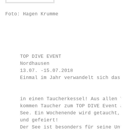
Foto: Hagen Krumme

                                           
                                           
                                           
     TOP DIVE EVENT

     Nordhausen

     13.07. -15.07.2018

     Einmal im Jahr verwandelt sich das ruh
                                           
     in einen Taucherkessel! Aus allen Teil
     kommen Taucher zum TOP DIVE Event am S
     See. Ein Wochenende wird getaucht, geg
     und gefeiert!

     Der See ist besonders für seine Unterw