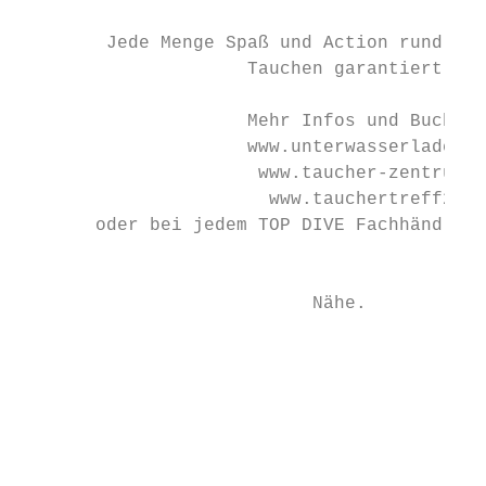
        Jede Menge Spaß und Action rund um 
                     Tauchen garantiert!

                     Mehr Infos und Buchung
                     www.unterwasserladen.d
                      www.taucher-zentrum.d
                       www.tauchertreff24.d
       oder bei jedem TOP DIVE Fachhändler 
                                           
                           Nähe.

                                           
                                           
                                           
                                           
                                           