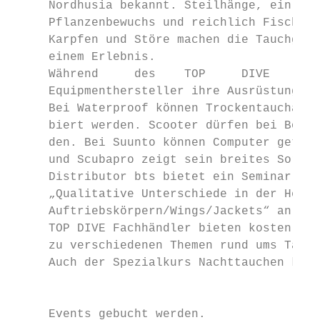
     Nordhusia bekannt. Steilhänge, ein wun
     Pflanzenbewuchs und reichlich Fisch wi
     Karpfen und Störe machen die Tauchgäng
     einem Erlebnis.

     Während     des    TOP     DIVE     Ev
     Equipmenthersteller ihre Ausrüstung zu
     Bei Waterproof können Trockentauchanzü
     biert werden. Scooter dürfen bei Bonex
     den. Bei Suunto können Computer getest
     und Scubapro zeigt sein breites Sortim
     Distributor bts bietet ein Seminar mit
     „Qualitative Unterschiede in der Herst
     Auftriebskörpern/Wings/Jackets“ an.

     TOP DIVE Fachhändler bieten kostenlose
     zu verschiedenen Themen rund ums Tauch
     Auch der Spezialkurs Nachttauchen kann
                                           
     Events gebucht werden.
