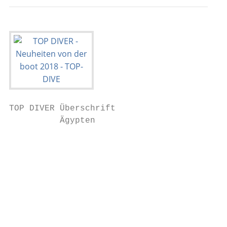
TOP DIVER Überschrift

          Ägypten                          
                                           
                                           
                                           
                                           
                                           
                                           
                                           