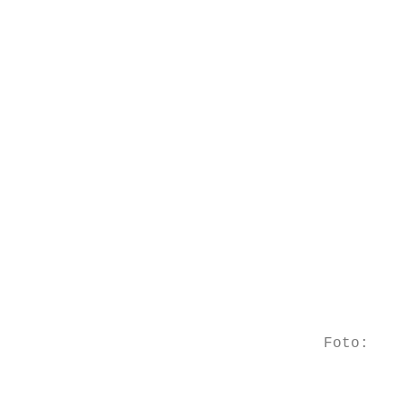
                                           
                                           
                                           
                                           
                                           
                                           
                                           
                                           
                                           
                                           
                                           
                                           
                                  Foto: Unt
                                           