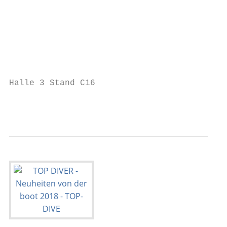
                                           
                                           
                                          A
                                           
Halle 3 Stand C16                         H
                                          