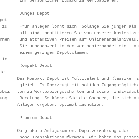
        Ihr persönlicher Zugang zu Wertpapieren.

        Junges Depot

ot-

 zu     Früh anlegen lohnt sich: Solange Sie jünger als 3
        alt sind, profitieren Sie von unserer kostenlosen
hnen    und attraktiven Preisen auf Onlinehandelsniveau. 
        Sie unbeschwert in den Wertpapierhandel ein – auc
        einem geringen Depotvolumen.

in

        Kompakt Depot

e

       Das Kompakt Depot ist Multitalent und Klassiker zu
       gleich. Es überzeugt mit ­soliden Zugangsmöglichke
abei   ten zu Wertpapiergeschäften und seiner individuell
ung     Beratung. So können Sie die Chancen, die sich aus
       Anlagen ergeben, optimal ausnutzen.

        Premium Depot

       Ob größere Anlagesummen, Depotverwahrung oder

       hohe Transaktions­aufkommen, wir haben das passend