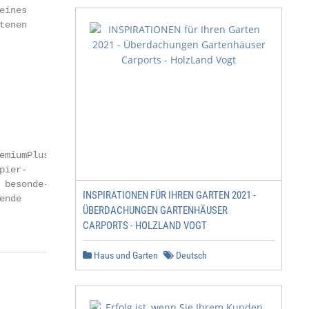
ines

enen

emiumPlus

ier-

besonde-

INSPIRATIONEN FÜR IHREN GARTEN 2021 -
nde

ÜBERDACHUNGEN GARTENHÄUSER
CARPORTS - HOLZLAND VOGT
Haus und Garten
Deutsch