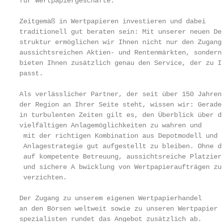
für Wertpapiergeschäfte.                           
Zeitgemäß in Wertpapieren investieren und dabei    
traditionell gut beraten sein: Mit unserer neuen Dep
struktur ermöglichen wir Ihnen nicht nur den Zugang
aussichtsreichen Aktien- und Rentenmärkten, sondern
bieten Ihnen zusätzlich genau den Service, der zu I
passt.                                             
                                                   
Als verlässlicher Partner, der seit über 150 Jahren 
der Region an Ihrer Seite steht, wissen wir: Gerade
in ­turbulenten Zeiten gilt es, den Überblick über di
­vielfältigen Anlagemöglichkeiten zu wahren und     
 mit der richtigen Kombination aus Depotmodell und  
 Anlage­strategie gut aufgestellt zu bleiben. Ohne d
 auf kompetente Betreuung, aussichtsreiche Platzier
 und sichere A­ bwicklung von Wertpapieraufträgen zu
 verzichten.

                                                   
Der Zugang zu unserem eigenen Wertpapier­handel

an den Börsen weltweit sowie zu unseren Wertpapier­ 
spezialisten rundet das Angebot zusätzlich ab.      