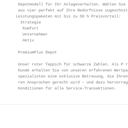
        Depotmodell für Ihr Anlageverhalten. Wählen Sie e
        aus vier perfekt auf Ihre Bedürfnisse zugeschnitt
       Leistungspaketen mit bis zu 50 % Preisvorteil:

         Strategie

          Komfort

          Unternehmer

          Aktiv

        PremiumPlus Depot

       Unser roter Teppich für schwarze Zahlen. Als P­ r
        Kunde erhalten Sie von unseren erfahrenen Wertpap
        spezialisten eine exklusive Betreuung, die Ihren 
        ren Ansprüchen gerecht wird – und dazu hervorrage
        Konditionen für alle Service-Transaktionen.