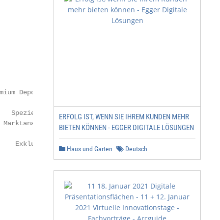
mium Depot           PremiumPlus Depot

  Spezielle ­              Spezielle

ERFOLG IST, WENN SIE IHREM KUNDEN MEHR
Marktanalysen1          ­Marktanalysen

BIETEN KÖNNEN - EGGER DIGITALE LÖSUNGEN
    Exklusiv                Exklusiv

Haus und Garten
Deutsch