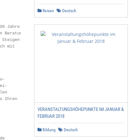
Reisen
Deutsch
0 Jahre

 Beratung

Steigen

h mit

-

i-

en

 Ihren

VERANSTALTUNGSHÖHEPUNKTE IM JANUAR &
FEBRUAR 2018
Bildung
Deutsch
e
