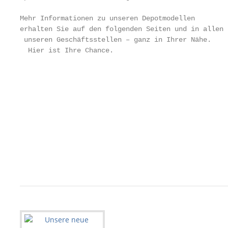
                                                   
Mehr Informationen zu unseren Depotmodellen        
­erhalten Sie auf den folgenden Seiten und in allen 
 ­unseren Geschäftsstellen – ganz in Ihrer Nähe.    
  Hier ist Ihre Chance.                            
                                                   
                                                   
                                                   
                                                    
                                                   
                                                   
                                                   
                                                   