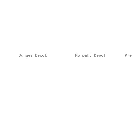
        Junges Depot            Kompakt Depot        Pre
                                                         
                                                         
                                                        