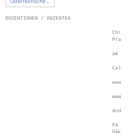
DOZENTINNEN / DOZENTEN                     
                                    Christo
                                    Praxis 
                                    am InsQ
                                    Calvins
                                    www.sex
                                    www.sex
                                    Andrea 
                                    FA für 
                                    ÖÄK-Dip