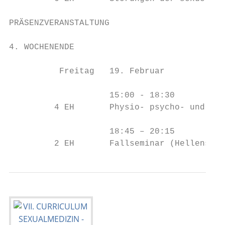
PRÄSENZVERANSTALTUNG

4. WOCHENENDE                              
          Freitag   19. Februar

                    15:00 - 18:30

         4 EH       Physio- psycho- und soz
                    18:45 – 20:15

         2 EH       Fallseminar (Hellenschm