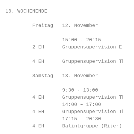
10. WOCHENENDE                             
         Freitag   12. November

                   15:00 - 20:15

         2 EH      Gruppensupervision ErsQn
         4 EH      Gruppensupervision Thera
         Samstag   13. November

                   9:30 - 13:00

         4 EH      Gruppensupervision Thera
                   14:00 – 17:00

         4 EH      Gruppensupervision Thera
                   17:15 - 20:30

         4 EH      Balintgruppe (Rijer)