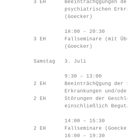
         3 EH      BeeinträchQgungen der Se
                   psychiatrischen Erkranku
                   (Goecker)

                   18:00 - 20:30

         3 EH      Fallseminare (mit Übunge
                   (Goecker)

         Samstag   3. Juli

                   9:30 – 13:00

         2 EH      BeeinträchQgung der Sexu
                   Erkrankungen und/oder de
         2 EH      Störungen der Geschlecht
                   einschließlich Begutacht
                   14:00 – 15:30

         2 EH      Fallseminare (Goecker)

                   16:00 – 19:30