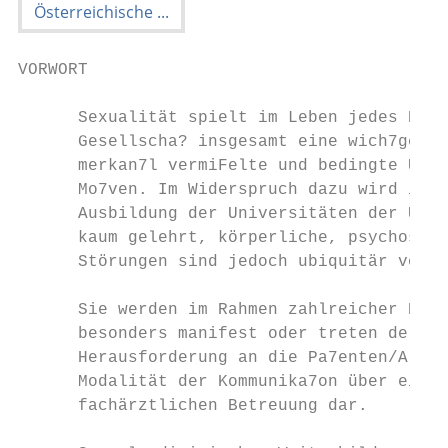
VORWORT

      Sexualität spielt im Leben jedes Einz
      Gesellscha? insgesamt eine wich7ge Ro
      merkan7l vermiFelte und bedingte Über
      Mo7ven. Im Widerspruch dazu wird in d
      Ausbildung der Universitäten der Umga
      kaum gelehrt, körperliche, psychosozi
      Störungen sind jedoch ubiquitär vorha
      Sie werden im Rahmen zahlreicher Erkr
      besonders manifest oder treten de nov
      Herausforderung an die Pa7enten/Arzt 
      Modalität der Kommunika7on über einen
      fachärztlichen Betreuung dar.
