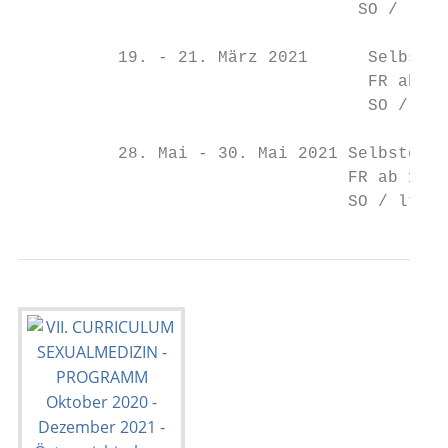
                                  SO / lt V
          19. - 21. März 2021      Selbster
                                   FR ab 17
                                   SO / lt 
          28. Mai - 30. Mai 2021 Selbsterfa
                                 FR ab 17:3
                                 SO / lt Ve