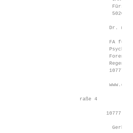
                                    Fürsten
                                    5020 Sa
                                   Dr. med.
                                   FA für P
                                   Psychoth
                                   Forensis
                                   Regensbu
                                   10777 Be
                                   www.goec
                         raße 4

                                  10777 Ber
                                    Gerhard