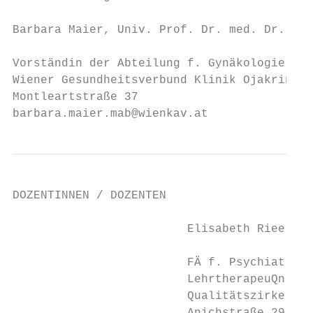
Barbara Maier, Univ. Prof. Dr. med. Dr. phi
Vorständin der Abteilung f. Gynäkologie u. 
Wiener Gesundheitsverbund Klinik Ojakring 1
Montleartstraße 37

barbara.maier.mab@wienkav.at
DOZENTINNEN / DOZENTEN                     
                         Elisabeth Rieer, D
                         FÄ f. Psychiatrie 
                         LehrtherapeuQn der
                         Qualitätszirkel fü