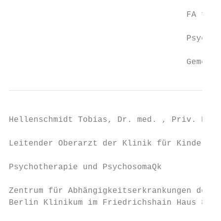
                                    FA f. G
                                    Psychot
                                    Gemeins
Hellenschmidt Tobias, Dr. med. , Priv. Doz.

Leitender Oberarzt der Klinik für Kinder- u
Psychotherapie und PsychosomaQk

Zentrum für Abhängigkeitserkrankungen des K
Berlin Klinikum im Friedrichshain Haus 8, E