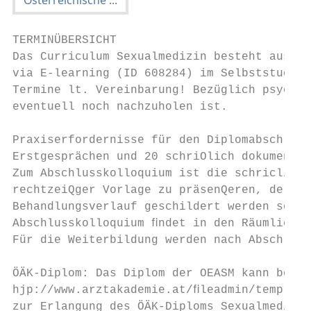
TERMINÜBERSICHT                            
Das Curriculum Sexualmedizin besteht aus 4 
via E-learning (ID 608284) im Selbststudium
Termine lt. Vereinbarung! Bezüglich psychos
eventuell noch nachzuholen ist.

Praxiserfordernisse für den Diplomabschluss
Erstgesprächen und 20 schriOlich dokumenPer
Zum Abschlusskolloquium ist die schricliche
rechtzeiQger Vorlage zu präsenQeren, der da
Behandlungsverlauf geschildert werden solle
Abschlusskolloquium ﬁndet in den Räumlichke
Für die Weiterbildung werden nach Abschluss
ÖÄK-Diplom: Das Diplom der OEASM kann bei d
hjp://www.arztakademie.at/ﬁleadmin/template
zur Erlangung des ÖÄK-Diploms Sexualmedizin