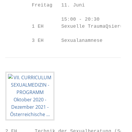
         Freitag   11. Juni

                   15:00 - 20:30

         1 EH      Sexuelle TraumaQsierunge
         3 EH      Sexualanamnese
2 EH      Technik der Sexualberatung (Scher