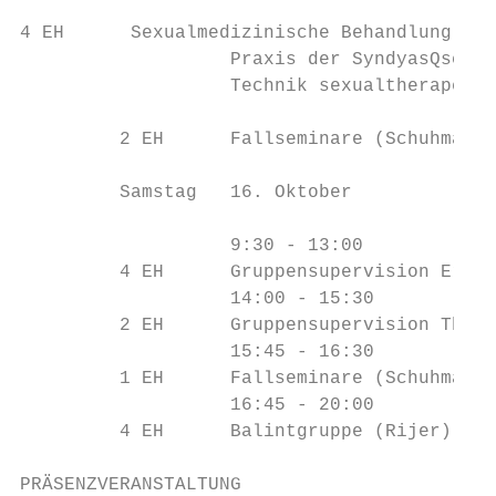
4 EH      Sexualmedizinische Behandlung eig
                   Praxis der SyndyasQschen
                   Technik sexualtherapeuQs
         2 EH      Fallseminare (Schuhmann)

         Samstag   16. Oktober

                   9:30 - 13:00

         4 EH      Gruppensupervision ErsQn
                   14:00 - 15:30

         2 EH      Gruppensupervision Thera
                   15:45 - 16:30

         1 EH      Fallseminare (Schuhmann)

                   16:45 - 20:00

         4 EH      Balintgruppe (Rijer)

PRÄSENZVERANSTALTUNG
