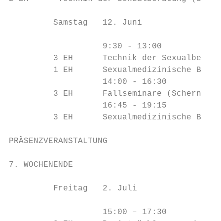
         Samstag   12. Juni

                   9:30 - 13:00

         3 EH      Technik der Sexualberatu
         1 EH      Sexualmedizinische Behan
                   14:00 - 16:30

         3 EH      Fallseminare (Scherner)

                   16:45 - 19:15

         3 EH      Sexualmedizinische Behan
PRÄSENZVERANSTALTUNG

7. WOCHENENDE                              
         Freitag   2. Juli

                   15:00 – 17:30
