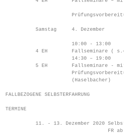
          4 EH        Fallseminare – mit Üb
                      Prüfungsvorbereitung 
          Samstag     4. Dezember

                      10:00 - 13:00

          4 EH        Fallseminare ( s.o.)

                      14:30 – 19:00

          5 EH        Fallseminare - mit Üb
                      Prüfungsvorbereitung

                      (Haselbacher)

FALLBEZOGENE SELBSTERFAHRUNG

TERMINE

          11. - 13. Dezember 2020 Selbsterf
                                  FR ab 17: