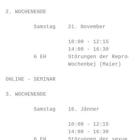
2. WOCHENENDE                              
         Samstag    21. November

                    10:00 - 12:15

                    14:00 - 16:30

         6 EH       Störungen der ReprodukQ
                    Wochenbej (Maier)

ONLINE - SEMINAR

3. WOCHENENDE                              
         Samstag    16. Jänner

                    10:00 - 12:15

                    14:00 - 16:30

         6 EH       Störungen der sexuellen