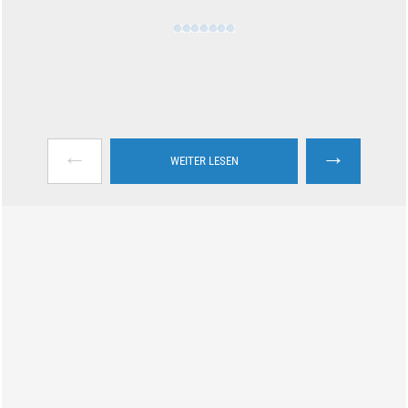
←
→
WEITER LESEN