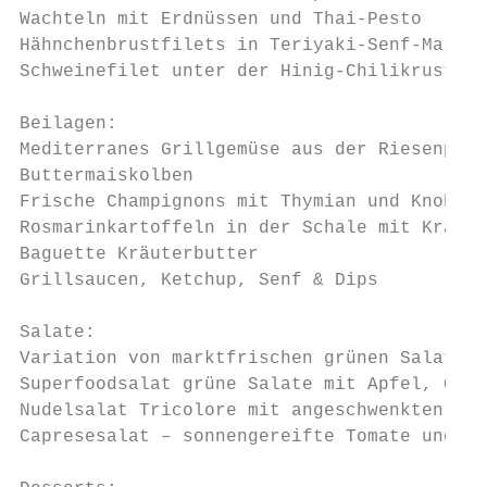
Wachteln mit Erdnüssen und Thai-Pesto

Hähnchenbrustfilets in Teriyaki-Senf-Marina
Schweinefilet unter der Hinig-Chilikruste i
Beilagen:

Mediterranes Grillgemüse aus der Riesenpfan
Buttermaiskolben

Frische Champignons mit Thymian und Knoblau
Rosmarinkartoffeln in der Schale mit Kräute
Baguette Kräuterbutter

Grillsaucen, Ketchup, Senf & Dips

Salate:

Variation von marktfrischen grünen Salaten 
Superfoodsalat grüne Salate mit Apfel, Gran
Nudelsalat Tricolore mit angeschwenkten Zuc
Capresesalat – sonnengereifte Tomate und Ku