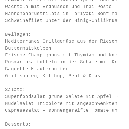
Lammkotelettes mit Tandooripaste und Rosmar
Wachteln mit Erdnüssen und Thai-Pesto

Hähnchenbrustfilets in Teriyaki-Senf-Marina
Schweinefilet unter der Hinig-Chilikruste i
Beilagen:

Mediterranes Grillgemüse aus der Riesenpfan
Buttermaiskolben

Frische Champignons mit Thymian und Knoblau
Rosmarinkartoffeln in der Schale mit Kräute
Baguette Kräuterbutter

Grillsaucen, Ketchup, Senf & Dips

Salate:

Superfoodsalat grüne Salate mit Apfel, Gurk
Nudelsalat Tricolore mit angeschwenkten Zuc
Capresesalat – sonnengereifte Tomate und Ku
Desserts:
