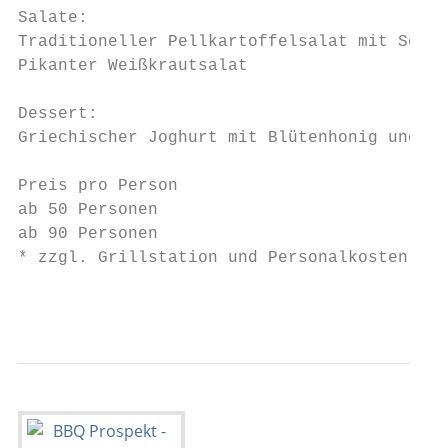
Salate:

Traditioneller Pellkartoffelsalat mit Senfg
Pikanter Weißkrautsalat

Dessert:

Griechischer Joghurt mit Blütenhonig und Wa
Preis pro Person                           
ab 50 Personen                             
ab 90 Personen                             
* zzgl. Grillstation und Personalkosten sie
                                           