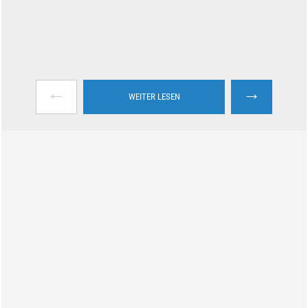
←
→
WEITER LESEN