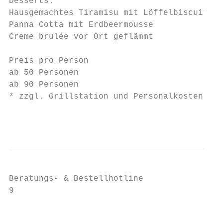
Desserts:

Hausgemachtes Tiramisu mit Löffelbiscuit, M
Panna Cotta mit Erdbeermousse

Creme brulée vor Ort geflämmt

Preis pro Person                           
ab 50 Personen                             
ab 90 Personen                             
* zzgl. Grillstation und Personalkosten sie
                                           
Beratungs- & Bestellhotline

9

                                           
                                           