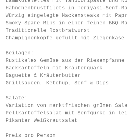
Lammkotelettes mit Tandooripaste und Rosmar
Hähnchenbrustfilets in Teriyaki-Senf-Marina
Würzig eingelegte Nackensteaks mit Paprika 
Smoky Spare Ribs in einer feinen BBQ Marina
Traditionelle Rostbratwurst

Champignonköpfe gefüllt mit Ziegenkäse

Beilagen:

Rustikales Gemüse aus der Riesenpfanne

Backkartoffeln mit Kräuterquark

Baguette & Kräuterbutter

Grillsaucen, Ketchup, Senf & Dips

Salate:

Variation von marktfrischen grünen Salaten 
Pellkartoffelsalat mit Senfgurke in leichte
Pikanter Weißkrautsalat

Preis pro Person                           