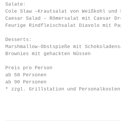
Salate:

Cole Slaw –Krautsalat von Weißkohl und Karo
Caesar Salad – Römersalat mit Caesar Dressi
Feurige Rindfleischsalat Diavolo mit Paprik
Desserts:

Marshmallow-Obstspieße mit Schokoladensauce

Brownies mit gehackten Nüssen

Preis pro Person                           
ab 50 Personen                             
ab 90 Personen                             
* zzgl. Grillstation und Personalkosten sie
                                           