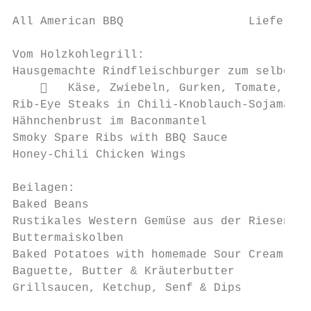
All American BBQ                  Lieferbar
Vom Holzkohlegrill:

Hausgemachte Rindfleischburger zum selber b
       Käse, Zwiebeln, Gurken, Tomate, Sal
Rib-Eye Steaks in Chili-Knoblauch-Sojamarin
Hähnchenbrust im Baconmantel

Smoky Spare Ribs with BBQ Sauce

Honey-Chili Chicken Wings

Beilagen:

Baked Beans

Rustikales Western Gemüse aus der Riesenpfa
Buttermaiskolben

Baked Potatoes with homemade Sour Cream

Baguette, Butter & Kräuterbutter

Grillsaucen, Ketchup, Senf & Dips
