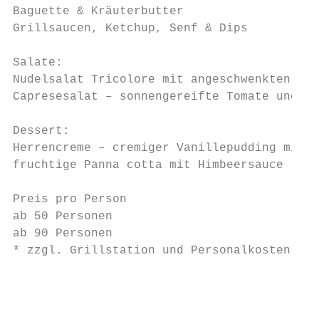
Baguette & Kräuterbutter

Grillsaucen, Ketchup, Senf & Dips

Salate:

Nudelsalat Tricolore mit angeschwenkten Zuc
Capresesalat – sonnengereifte Tomate und Ku
Dessert:

Herrencreme – cremiger Vanillepudding mit S
fruchtige Panna cotta mit Himbeersauce

Preis pro Person                           
ab 50 Personen                             
ab 90 Personen                             
* zzgl. Grillstation und Personalkosten sie
                                           