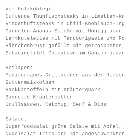
Vom Holzkohlegrill:

Duftende Thunfischsteaks in Limetten-Knobla
Rinderhüftsteaks in Chili-Knoblauch-Ingwerm
Garnelen-Ananas-Spieße mit Honigglasur

Lammkotelettes mit Tandooripaste und Rosmar
Hähnchenbrust gefüllt mit getrockneten Toma
Schweinefilet Chinatown im Ganzen gegart mi
Beilagen:

Mediterranes Grillgemüse aus der Riesenpfan
Buttermaiskolben

Backkartoffeln mit Kräuterquark

Baguette Kräuterbutter

Grillsaucen, Ketchup, Senf & Dips

Salate:

Superfoodsalat grüne Salate mit Apfel, Gurk
Nudelsalat Tricolore mit angeschwenkten Zuc