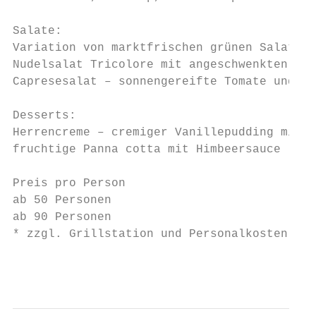
Salate:

Variation von marktfrischen grünen Salaten 
Nudelsalat Tricolore mit angeschwenkten Zuc
Capresesalat – sonnengereifte Tomate und Ku
Desserts:

Herrencreme – cremiger Vanillepudding mit S
fruchtige Panna cotta mit Himbeersauce

Preis pro Person                           
ab 50 Personen                             
ab 90 Personen                             
* zzgl. Grillstation und Personalkosten sie
                                           