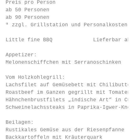
Preis pro Person                           
ab 50 Personen                             
ab 90 Personen                             
* zzgl. Grillstation und Personalkosten sie
Little fine BBQ             Lieferbar ab 20
Appetizer:

Melonenschiffchen mit Serranoschinken

Vom Holzkohlegrill:

Lachsfilet auf Gemüsebett mit Chilibutter i
Roastbeef im Ganzen gegrillt mit Tomaten-Go
Hähnchenbrustfilets „indische Art“ in Curry
Schweinelachssteaks in Paprika-Igwer-Knobla
Beilagen:

Rustikales Gemüse aus der Riesenpfanne

Backkartoffeln mit Kräuterquark
