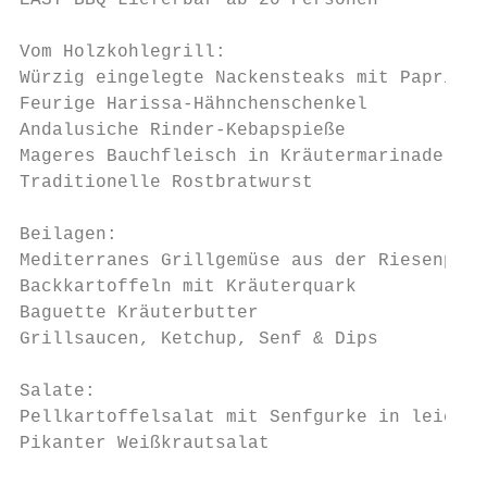
EASY BBQ Lieferbar ab 20 Personen          
                                           
Vom Holzkohlegrill:

Würzig eingelegte Nackensteaks mit Paprika 
Feurige Harissa-Hähnchenschenkel

Andalusiche Rinder-Kebapspieße

Mageres Bauchfleisch in Kräutermarinade

Traditionelle Rostbratwurst

Beilagen:

Mediterranes Grillgemüse aus der Riesenpfan
Backkartoffeln mit Kräuterquark

Baguette Kräuterbutter

Grillsaucen, Ketchup, Senf & Dips

Salate:

Pellkartoffelsalat mit Senfgurke in leichte
Pikanter Weißkrautsalat
