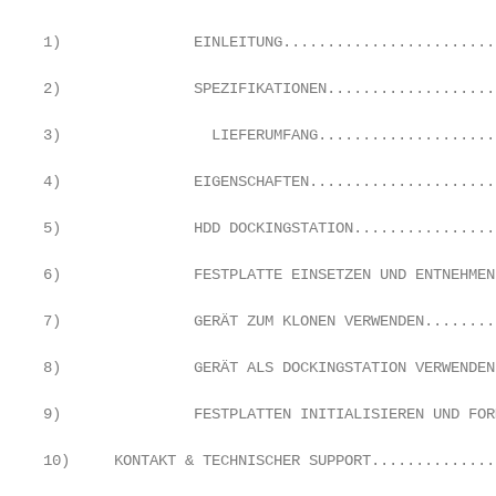
1)		 EINLEITUNG....................................................................3

2)		 SPEZIFIKATIONEN...........................................................3

3) 		   LIEFERUMFANG...........................................................4

4)		 EIGENSCHAFTEN............................................................4

5)		 HDD DOCKINGSTATION..............................................................4

6)		 FESTPLATTE EINSETZEN UND ENTNEHMEN................................6

7)		 GERÄT ZUM KLONEN VERWENDEN...........................................7

8)		 GERÄT ALS DOCKINGSTATION VERWENDEN..............................9

9)		 FESTPLATTEN INITIALISIEREN UND FORMATIEREN..................10

10)     KONTAKT & TECHNISCHER SUPPORT..............