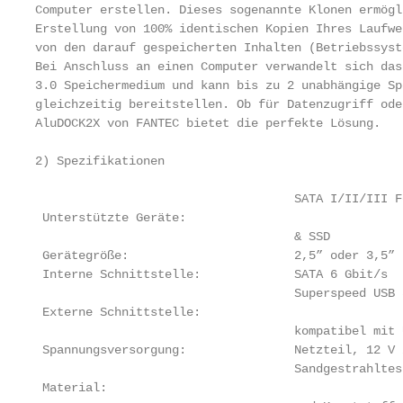
Computer erstellen. Dieses sogenannte Klonen ermögl
Erstellung von 100% identischen Kopien Ihres Laufwe
von den darauf gespeicherten Inhalten (Betriebssyst
Bei Anschluss an einen Computer verwandelt sich das
3.0 Speichermedium und kann bis zu 2 unabhängige Sp
gleichzeitig bereitstellen. Ob für Datenzugriff ode
AluDOCK2X von FANTEC bietet die perfekte Lösung.

2) Spezifikationen

                                    SATA I/II/III F
 Unterstützte Geräte:

                                    & SSD

 Gerätegröße:                       2,5” oder 3,5”

 Interne Schnittstelle:             SATA 6 Gbit/s

                                    Superspeed USB 
 Externe Schnittstelle:

                                    kompatibel mit 
 Spannungsversorgung:               Netzteil, 12 V /
                                    Sandgestrahltes
 Material:
