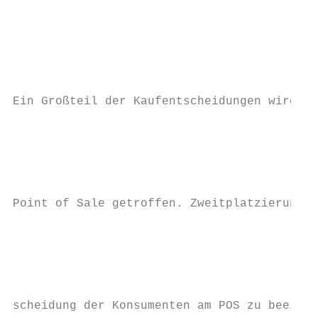
                                           
                                           
                                           
                                           
                                           
Ein Großteil der Kaufentscheidungen wird im
                                           
                                           
                                           
                                           
                                           
Point of Sale getroffen. Zweitplatzierungen
                                           
                                           
                                           
                                           
                                           
scheidung der Konsumenten am POS zu beeinfl