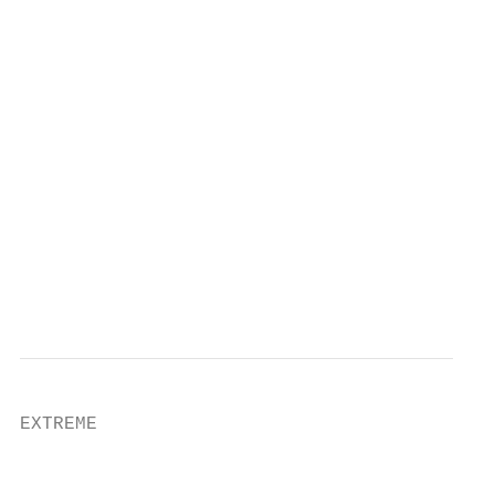
                                           
                                           
                                           
                                           
                                           
                                           
                                           
                                           
                                           
EXTREME

                                           
                                           