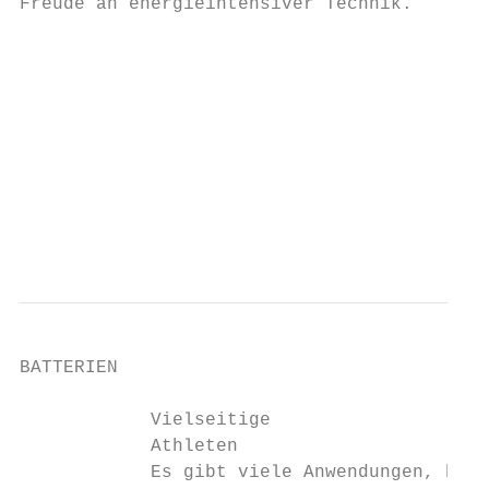
Freude an energieintensiver Technik.       
                                           
                                           
                                           
                                           
                                           
                                           
                                           
                                           
BATTERIEN

            Vielseitige

            Athleten

            Es gibt viele Anwendungen, bei 