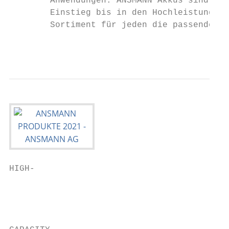
        Anwendungen. ANSMANN Akkus sind lan
        Einstieg bis in den Hochleistungsbe
        Sortiment für jeden die passende Ak
                                           
HIGH-

                                           
                                           
                                           