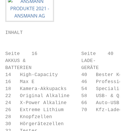
INHALT

                                           
Seite    16               Seite    40      
AKKUS &                   LADE-            
BATTERIEN                 GERÄTE           
14   High-Capacity        40   Bester Komfo
16   Max E                46   Professional
18   Kamera-Akkupacks     54   Specialists 
22   Original Alkaline    58   USB- & Qi-La
24   X-Power Alkaline     66   Auto-USB-Lad
26   Extreme Lithium      70   Kfz-Ladegerä
28   Knopfzellen                           
30   Hörgerätezellen                       