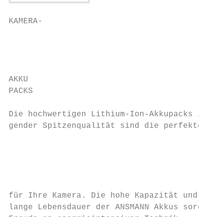
KAMERA-

                                           
                                           
                                           
AKKU

PACKS

                                           
Die hochwertigen Lithium-Ion-Akkupacks in ü
gender Spitzenqualität sind die perfekte En
                                           
                                           
                                           
                                           
                                           
für Ihre Kamera. Die hohe Kapazität und die
lange Lebensdauer der ANSMANN Akkus sorgen 