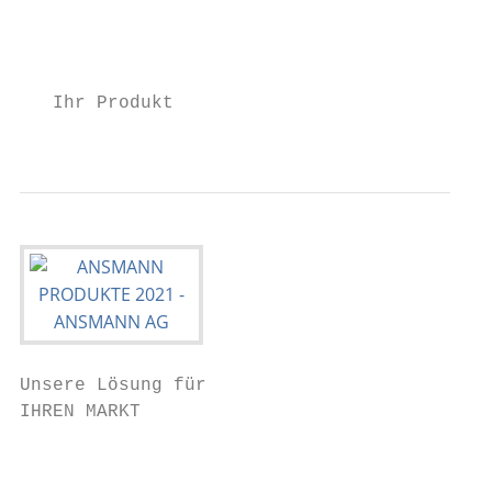
                                           
                                           
   Ihr Produkt

                                           
Unsere Lösung für

IHREN MARKT                                
                                           
                                           
                                           