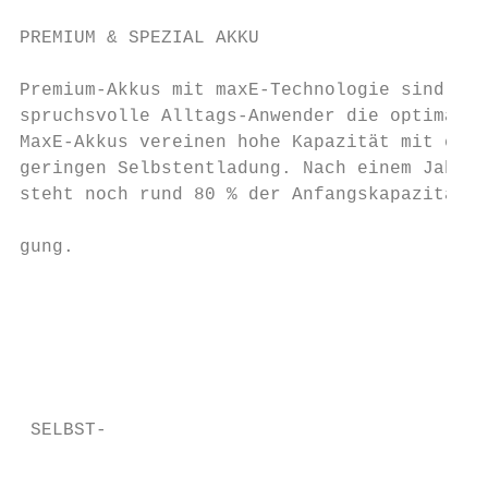
PREMIUM & SPEZIAL AKKU

Premium-Akkus mit maxE-Technologie sind für
spruchsvolle Alltags-Anwender die optimale 
MaxE-Akkus vereinen hohe Kapazität mit eine
geringen Selbstentladung. Nach einem Jahr L
steht noch rund 80 % der Anfangskapazität z
gung.                                      
                                           
                                           
                                           
                                           
                                           
 SELBST-                                   
                                           
                                           