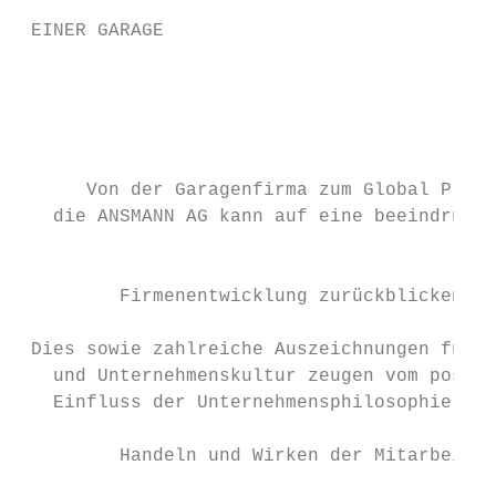
                                           
 EINER GARAGE                              
                                           
                                           
                                           
                                           
      Von der Garagenfirma zum Global Playe
   die ANSMANN AG kann auf eine beeindrucke
                                           
         Firmenentwicklung zurückblicken.  
                                           
 Dies sowie zahlreiche Auszeichnungen für P
   und Unternehmenskultur zeugen vom positi
   Einfluss der Unternehmensphilosophie auf
                                           
         Handeln und Wirken der Mitarbeiter
                                           