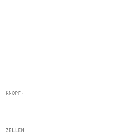
                                           
                                           
                                           
                                           
                                           
                                           
                                           
KNOPF-

                                           
                                           
                                           
ZELLEN

                                           