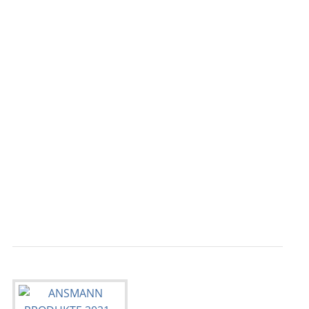
                                           
                                           
                                           
                                           
                                           
                                           
                                           
                                           
                                           