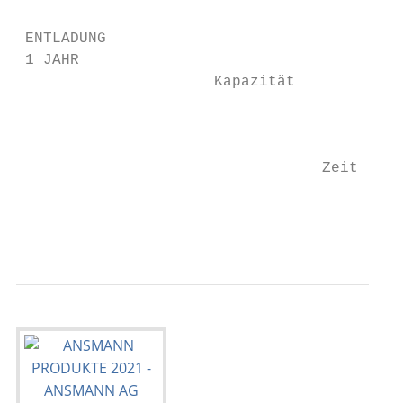
 ENTLADUNG

 1 JAHR                                    
                      Kapazität

                                           
                                           
                                  Zeit     
                                           
                                           