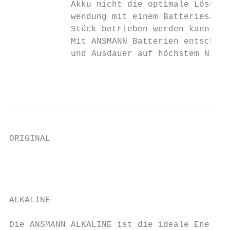
            Akku nicht die optimale Lösung 
            wendung mit einem Batteriesatz 
            Stück betrieben werden kann, lo
            Mit ANSMANN Batterien entscheid
            und Ausdauer auf höchstem Nivea
                                           
ORIGINAL

                                           
                                           
                                           
ALKALINE

Die ANSMANN ALKALINE ist die ideale Energie