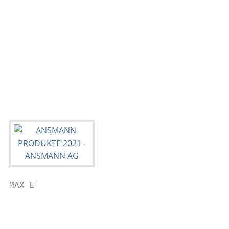
                                           
                                           
                                           
                                           
                                           
MAX E

                                           
                                           
                                           