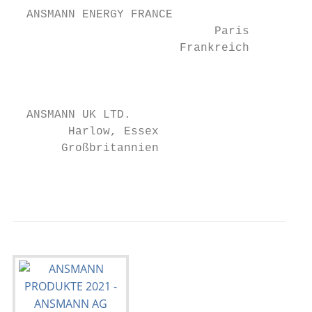
  ANSMANN ENERGY FRANCE

                             Paris         
                        Frankreich

                                           
                                           
  ANSMANN UK LTD.

        Harlow, Essex

       Großbritannien

                                           