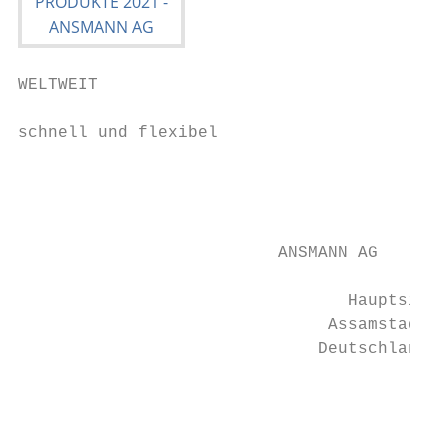
WELTWEIT                                   
                                           
schnell und flexibel                       
                                           
                                           
                                           
                          ANSMANN AG       
                                           
                                 Hauptsitz

                               Assamstadt

                              Deutschland

                                           
                                           
                                           