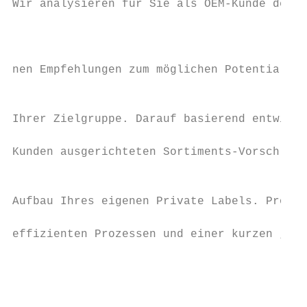
Wir analysieren für Sie als OEM-Kunde den M
                                           
                                           
nen Empfehlungen zum möglichen Potential so
                                           
Ihrer Zielgruppe. Darauf basierend entwicke
                                           
Kunden ausgerichteten Sortiments-Vorschlag 
                                           
                                           
Aufbau Ihres eigenen Private Labels. Profit
                                           
effizienten Prozessen und einer kurzen „Tim
                                           
                                           