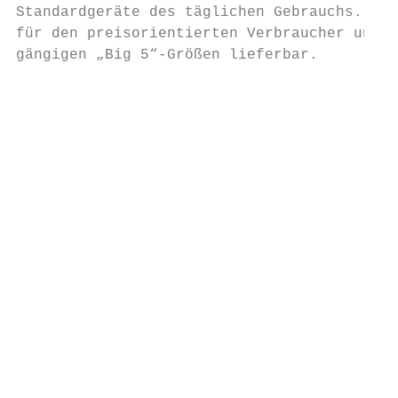
Standardgeräte des täglichen Gebrauchs. Sie
für den preisorientierten Verbraucher und i
gängigen „Big 5“-Größen lieferbar.         
                                           
                                           
                                           
                                           
                                           
                                           
                                           
                                           
                                           
                                           
                                           