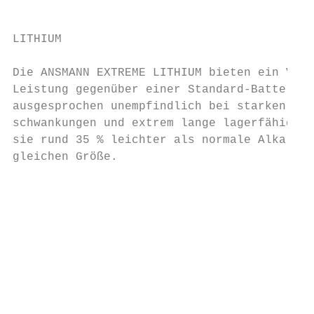
                                           
LITHIUM

Die ANSMANN EXTREME LITHIUM bieten ein Viel
Leistung gegenüber einer Standard-Batterie.
ausgesprochen unempfindlich bei starken Tem
schwankungen und extrem lange lagerfähig. Z
sie rund 35 % leichter als normale Alkaline
gleichen Größe.

                                           
                                           
                                           
                                           
                                           
                                           