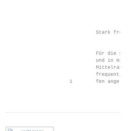
                                           
                                           
                               Stark freque
                                           
                               Für die Bere
                               und in Haupt
                               Mittelraumpr
                               frequentiert
                      1        fen angeregt
                                           