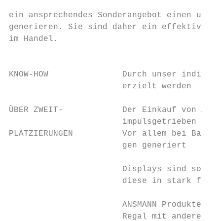
ein ansprechendes Sonderangebot einen ungep
generieren. Sie sind daher ein effektives, 
im Handel.                                 
                                           
KNOW-HOW               Durch unser individu
                       erzielt werden

ÜBER ZWEIT-            Der Einkauf von Zube
                       impulsgetrieben

PLATZIERUNGEN          Vor allem bei Batter
                       gen generiert

                       Displays sind so kon
                       diese in stark frequ
                                           
                       ANSMANN Produkte ver
                       Regal mit anderen zu