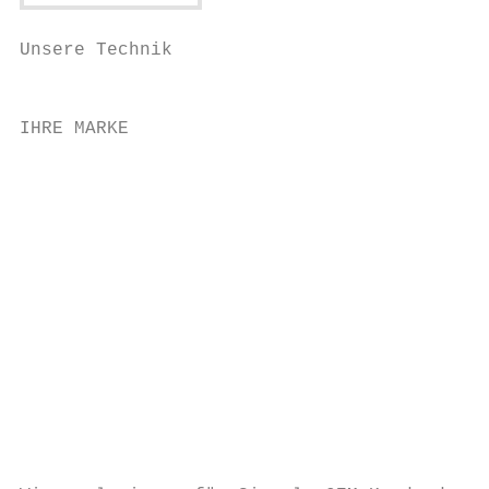
Unsere Technik                             
                                           
IHRE MARKE

                                           
                                           
                                           
                                           
                                           
                                           
                                           
                                           
                                           
                                           