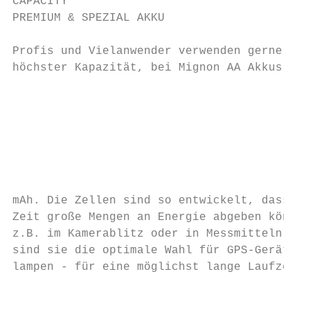
CAPACITY

PREMIUM & SPEZIAL AKKU

                                           
Profis und Vielanwender verwenden gerne Akk
höchster Kapazität, bei Mignon AA Akkus bis
                                           
                                           
                                           
                                           
                                           
                                           
                                           
mAh. Die Zellen sind so entwickelt, dass si
Zeit große Mengen an Energie abgeben können
z.B. im Kamerablitz oder in Messmitteln wic
sind sie die optimale Wahl für GPS-Geräte &
lampen - für eine möglichst lange Laufzeit.

                                           
                                           