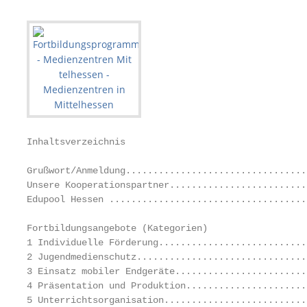
Inhaltsverzeichnis

Grußwort/Anmeldung.................................
Unsere Kooperationspartner.........................
Edupool Hessen ....................................
Fortbildungsangebote (Kategorien)

1 Individuelle Förderung...........................
2 Jugendmedienschutz...............................
3 Einsatz mobiler Endgeräte........................
4 Präsentation und Produktion......................
5 Unterrichtsorganisation..........................