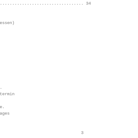
.................................. 34

ssen)



ermin

.

ges

                                 3