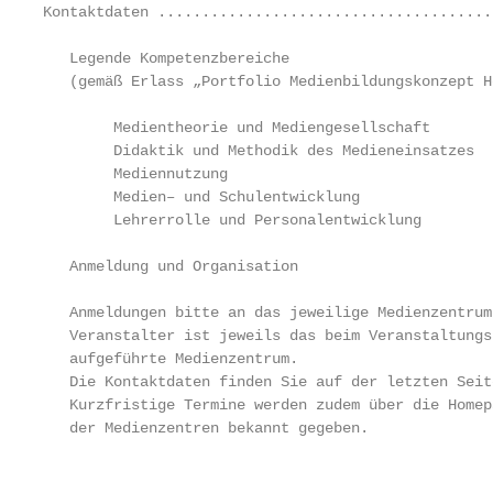
Kontaktdaten ......................................
   Legende Kompetenzbereiche

   (gemäß Erlass „Portfolio Medienbildungskonzept He
        Medientheorie und Mediengesellschaft

        Didaktik und Methodik des Medieneinsatzes

        Mediennutzung

        Medien– und Schulentwicklung

        Lehrerrolle und Personalentwicklung

   Anmeldung und Organisation

   Anmeldungen bitte an das jeweilige Medienzentrum.
   Veranstalter ist jeweils das beim Veranstaltungst
   aufgeführte Medienzentrum.

   Die Kontaktdaten finden Sie auf der letzten Seite
   Kurzfristige Termine werden zudem über die Homepa
   der ­Medienzentren bekannt gegeben.

                                                   