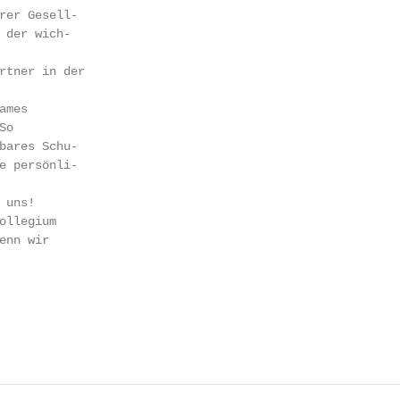
rer Gesell-

 der wich-

rtner in der

mes

o

bares Schu-

e persönli-

uns!

ollegium

nn wir
