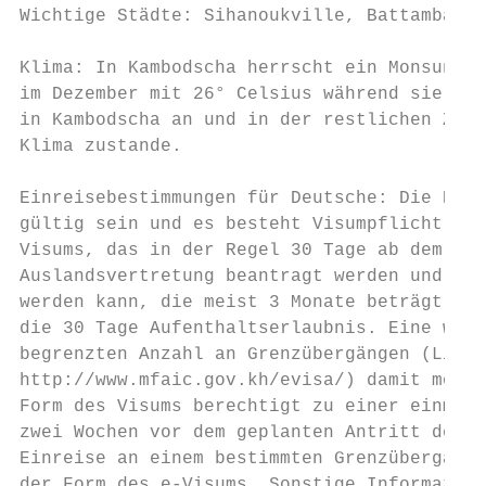
Wichtige Städte: Sihanoukville, Battambang,
Klima: In Kambodscha herrscht ein Monsunkli
im Dezember mit 26° Celsius während sie im 
in Kambodscha an und in der restlichen Zeit
Klima zustande.

Einreisebestimmungen für Deutsche: Die Reis
gültig sein und es besteht Visumpflicht für
Visums, das in der Regel 30 Tage ab dem Tag
Auslandsvertretung beantragt werden und hab
werden kann, die meist 3 Monate beträgt. In
die 30 Tage Aufenthaltserlaubnis. Eine weit
begrenzten Anzahl an Grenzübergängen (Liste
http://www.mfaic.gov.kh/evisa/) damit mögli
Form des Visums berechtigt zu einer einmali
zwei Wochen vor dem geplanten Antritt der R
Einreise an einem bestimmten Grenzübergang,
der Form des e-Visums. Sonstige Information