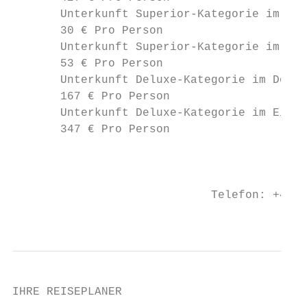
       Unterkunft Superior-Kategorie im Dop
       30 € Pro Person

       Unterkunft Superior-Kategorie im Ein
       53 € Pro Person

       Unterkunft Deluxe-Kategorie im Doppe
       167 € Pro Person

       Unterkunft Deluxe-Kategorie im Einze
       347 € Pro Person

                                           
                                           
                             Telefon: +49 (
                                           
IHRE REISEPLANER
