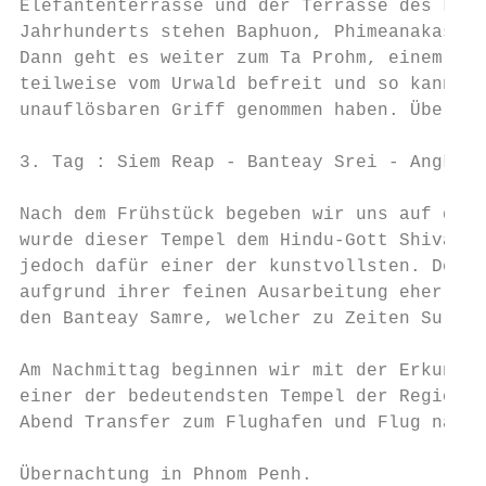
Elefantenterrasse und der Terrasse des Lepr
Jahrhunderts stehen Baphuon, Phimeanakas so
Dann geht es weiter zum Ta Prohm, einem aus
teilweise vom Urwald befreit und so kann ma
unauflösbaren Griff genommen haben. Übernac
3. Tag : Siem Reap - Banteay Srei - Angkor 
Nach dem Frühstück begeben wir uns auf den 
wurde dieser Tempel dem Hindu-Gott Shiva ge
jedoch dafür einer der kunstvollsten. Der r
aufgrund ihrer feinen Ausarbeitung eher wie
den Banteay Samre, welcher zu Zeiten Suryar
Am Nachmittag beginnen wir mit der Erkundun
einer der bedeutendsten Tempel der Region u
Abend Transfer zum Flughafen und Flug nach 
Übernachtung in Phnom Penh.
