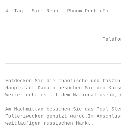
4. Tag : Siem Reap - Phnom Penh (F)

                                           
                                           
                                 Telefon: +
                                           
Entdecken Sie die chaotische und fasziniere
Hauptstadt.Danach besuchen Sie den Kaiserli
Weiter geht es mit dem Nationalmuseum, wo S
Am Nachmittag besuchen Sie das Toul Sleng M
Folterzwecken genutzt wurde.Im Anschluss be
weitläufigen russischen Markt.
