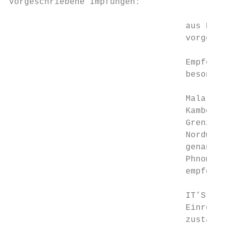
Vorgeschriebene Impfungen:

                                   aus Deut
                                   vorgesch
                                   Empfohle
                                   besonder
                                   Malaria:
                                   Kambodsc
                                   Grenzgeb
                                   Nordwest
                                   genannte
                                   Phnom Pe
                                   empfehle
                                   IT’S YOU
                                   Einreise
                                   zuständi