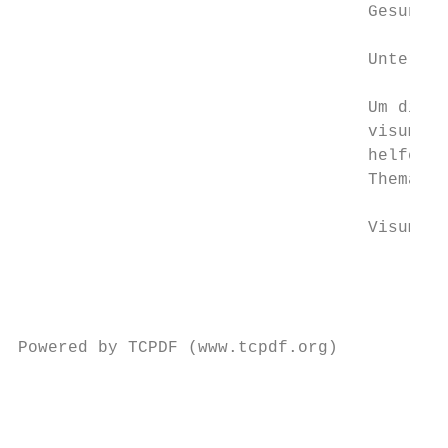
                                   Gesundhe
                                   Unterstü
                                   Um die V
                                   visum24®
                                   helfen b
                                   Thema Vi
                                   Visumsbe
                                           
                                           
                                           
Powered by TCPDF (www.tcpdf.org)

                                           