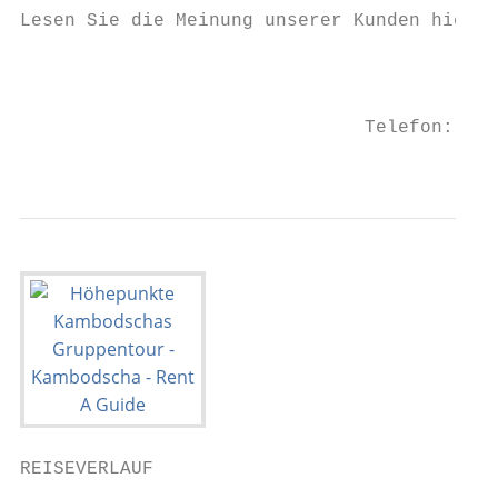
Lesen Sie die Meinung unserer Kunden hier a
                                           
                                           
                               Telefon: +49
                                           
REISEVERLAUF
