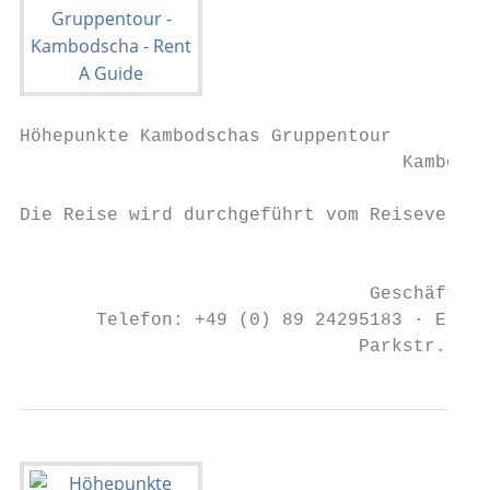
Höhepunkte Kambodschas Gruppentour

                                   Kambodsc
Die Reise wird durchgeführt vom Reiseverans
                                         IT
                                Geschäftsfü
       Telefon: +49 (0) 89 24295183 · E-Mai
                               Parkstr. 39 