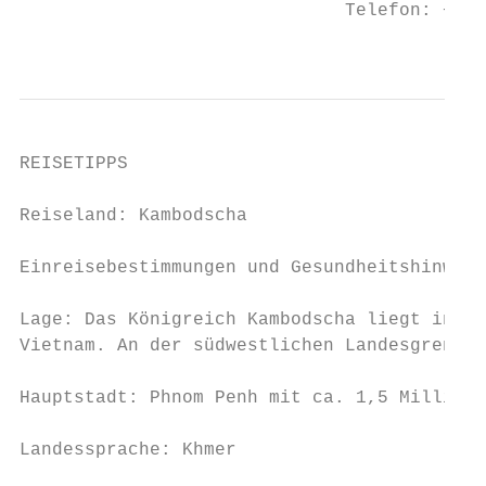
                              Telefon: +49 
                                           
REISETIPPS

Reiseland: Kambodscha

Einreisebestimmungen und Gesundheitshinweis
Lage: Das Königreich Kambodscha liegt in Sü
Vietnam. An der südwestlichen Landesgrenze 
Hauptstadt: Phnom Penh mit ca. 1,5 Millione
Landessprache: Khmer
