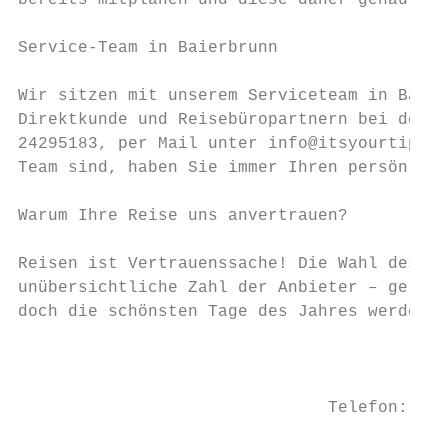
bereits mitplanen und diese daher genau ken
Service-Team in Baierbrunn

Wir sitzen mit unserem Serviceteam in Baier
Direktkunde und Reisebüropartnern bei der R
24295183, per Mail unter info@itsyourtip.de
Team sind, haben Sie immer Ihren persönlich
Warum Ihre Reise uns anvertrauen?

Reisen ist Vertrauenssache! Die Wahl des ri
unübersichtliche Zahl der Anbieter – gerade
doch die schönsten Tage des Jahres werden o
                                           
                                           
                               Telefon: +49
                                           