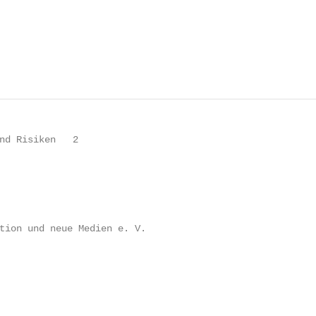
nd Risiken   2

                                                        
tion und neue Medien e. V.
