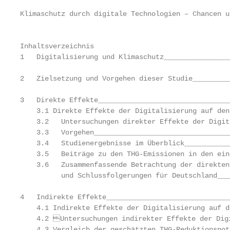
Klimaschutz durch digitale Technologien – Chancen u
                                                   
Inhaltsverzeichnis

1   Digitalisierung und Klimaschutz________________
2   Zielsetzung und Vorgehen dieser Studie_________
3   Direkte Effekte________________________________
    3.1 Direkte Effekte der Digitalisierung auf den
    3.2   Untersuchungen direkter Effekte der Digit
    3.3   Vorgehen_________________________________
    3.4   Studienergebnisse im Überblick___________
    3.5   Beiträge zu den THG-Emissionen in den ein
    3.6   Zusammenfassende Betrachtung der direkten
          und Schlussfolgerungen für Deutschland___
4   Indirekte Effekte______________________________
    4.1 Indirekte Effekte der Digitalisierung auf d
    4.2	Untersuchungen indirekter Effekte der Digitalisierung auf den Klimaschutz_______ 28

    4.3 Vergleich der geschätzten THG-Reduktionspot