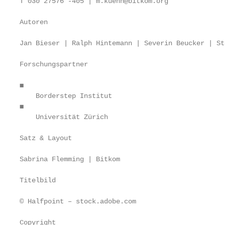
T 030 27576 -405 | m.kuehn@bitkom.org

Autoren

Jan Bieser | Ralph Hintemann | Severin Beucker | St
Forschungspartner

◼

    Borderstep Institut

◼

    Universität Zürich

Satz & Layout

Sabrina Flemming | Bitkom

Titelbild

© Halfpoint – stock.adobe.com

Copyright
