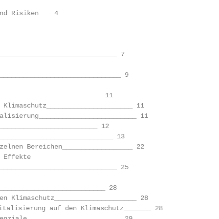
nd Risiken    4

                                                        
______________________________ 7

_______________________________ 9

__________________________ 11

 Klimaschutz______________________ 11

alisierung_________________________ 11

_________________________ 12

_____________________________ 13

zelnen Bereichen__________________ 22

 Effekte

______________________________ 25

___________________________ 28

en Klimaschutz_____________________ 28

enziale________________________ 29
