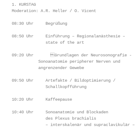
1. KURSTAG

Moderation: A.R. Heller / O. Vicent

08:30 Uhr     Begrüßung

08:50 Uhr     Einführung – Regionalanästhesie –

              state of the art

09:20 Uhr	Grundlagen der Neurosonografie -

           Sonoanatomie peripherer Nerven und

           angrenzender Gewebe

09:50 Uhr     Artefakte / Bildoptimierung /

              Schallkopfführung

10:20 Uhr     Kaffeepause

10:40 Uhr     Sonoanatomie und Blockaden

              des Plexus brachialis

              – interskalenär und supraclavikulär –
