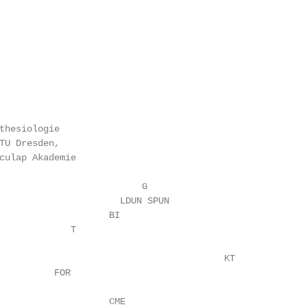
thesiologie

TU Dresden,

culap Akademie

                          G

                      LDUN SPUN

                    BI

             T

                                         KT

          FOR

                    CME
