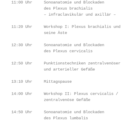
11:00 Uhr     Sonoanatomie und Blockaden

              des Plexus brachialis

              – infraclavikulär und axillär –

11:20 Uhr     Workshop I: Plexus brachialis und

              seine Äste

12:30 Uhr     Sonoanatomie und Blockaden

              des Plexus cervicalis

12:50 Uhr     Punktionstechniken zentralvenöser

              und arterieller Gefäße

13:10 Uhr     Mittagspause

14:00 Uhr     Workshop II: Plexus cervicalis /

              zentralvenöse Gefäße

14:50 Uhr     Sonoanatomie und Blockaden

              des Plexus lumbalis