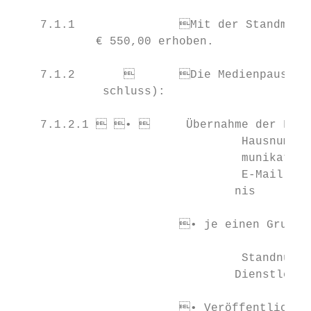
    7.1.1		Mit der Standmietrechnung wird eine Medienpauschale von             7.1.1		A media flat rate of € 550.00 will be charged with the stand

            € 550,00 erhoben.              
    7.1.2		Die Medienpauschale enthält (bei Anmeldung vor Redaktions-         7.1.2		 The media flat rate includes (notification before deadline):

             schluss):

    7.1.2.1  • 	 Übernahme der Firmenadresse (Firmenname; Straße mit         7.1.2.1	• 	 Inclusion of the company address (company name; street

    				 Hausnummer; Postleitzahl, Ort, Land) und der Firmenkom-                				 and house number; postcode, city, country) and the com-

    				 munikationsdaten (Internetadresse, -Telefonnummer und                  				 pany communication data (Internet address, telephone

    				 E-Mail-Adresse) in das alphabetische Ausstellerverzeich-		             				 number and e-mail address) in the alphabetical list of

    				nis                                                                     				exhibitors

    			• je einen Grundeintrag (eine Zeile mit Firmenname, Halle,              			

                                           
    				 Standnummer) unter 3 Produktgruppen des Produkt- und                        stand number) under 3 product groups of the List of

    				Dienstleistungsverzeichnis                                                   Products and Services

    			• Veröffentlichung einer Pressemitteilung auf der VISION-               			
