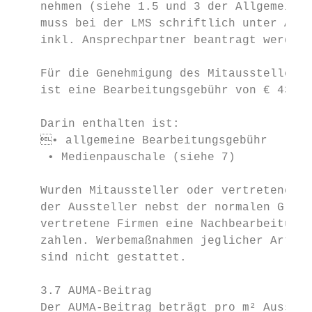
    nehmen (siehe 1.5 und 3 der Allgemeinen
    muss bei der LMS schriftlich unter Anga
    inkl. Ansprechpartner beantragt werden.
    Für die Genehmigung des Mitausstellers 
    ist eine Bearbeitungsgebühr von € 430,0
    Darin enthalten ist:                   
    • allgemeine Bearbeitungsgebühr      
     • Medienpauschale (siehe 7)           
    Wurden Mitaussteller oder vertretene Fi
    der Aussteller nebst der normalen Grund
    vertretene Firmen eine Nachbearbeitungs
    zahlen. Werbemaßnahmen jeglicher Art fü
    sind nicht gestattet.                  
    3.7 AUMA-Beitrag                       
    Der AUMA-Beitrag beträgt pro m² Ausstel