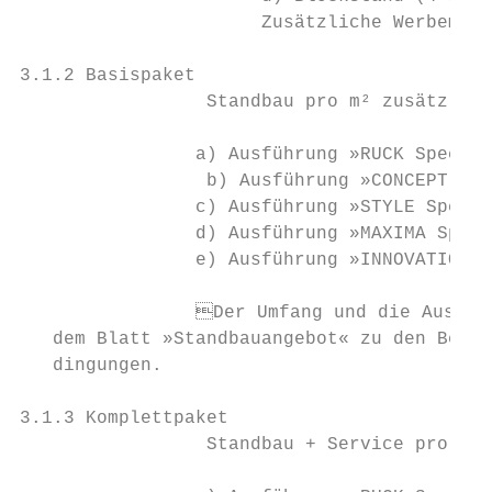
		      Zusätzliche Werbemöglichkeiten nach besonderer Vereinbarung      		      Further advertising possiblities upon request

3.1.2 Basispaket                           
		 Standbau pro m² zusätzlich zur Flächenmiete gem. 3.1.1                		 Stand construction per m2 in addition to rental of space

                                                           
		a) Ausführung »RUCK Special«                         € 83,00           		a) Variant »RUCK Special«                               €            83.00

		 b) Ausführung »CONCEPT LIGHT Special«               € 85,00           		 b) Variant »CONCEPT LIGHT Special«                     €            85.00

		c) Ausführung »STYLE Special«                        € 112,00          		c) Variant »STYLE Special«                              €           112.00

		d) Ausführung »MAXIMA Special«                       € 115,00          		d) Variant »MAXIMA Special«                             €           115.00

		e) Ausführung »INNOVATION Special«                   € 169,00          		e) Variant »INNOVATION Special«                         €           169.00

		Der Umfang und die Ausstattung des Basispaketes ergibt sich aus       		Information regarding the scope and equipment of the basic

   dem Blatt »Standbauangebot« zu den Beson
   dingungen.                              
3.1.3 Komplettpaket                        
		 Standbau + Service pro m2 zusätzlich zur Flächenmiete gem. 3.1.1      		 Stand construction and service per m2 in addition

                                                                         