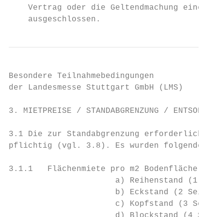
    Vertrag oder die Geltendmachung eines S
    ausgeschlossen.
Besondere Teilnahmebedingungen             
der Landesmesse Stuttgart GmbH (LMS)       
3. MIETPREISE / STANDABGRENZUNG / ENTSORGUN
3.1 Die zur Standabgrenzung erforderlichen 
pflichtig (vgl. 3.8). Es wurden folgende Mi
3.1.1   Flächenmiete pro m2 Bodenfläche:   
		      a) Reihenstand (1 Seite offen)                € 226,00           		      a) Row stand (accessible from 1 side)                     €   226.00

		      b) Eckstand (2 Seiten offen)                  € 249,00           		      b) Corner stand (accessible from 2 sides)                 €   249.00

		      c) Kopfstand (3 Seiten offen)                 € 259,00           		      c) End stand (accessible from 3 sides)                    €   259.00

		      d) Blockstand (4 Seiten offen)                € 268,00           		      d) Island stand (accessible from 4 sides)                 €   268.00
