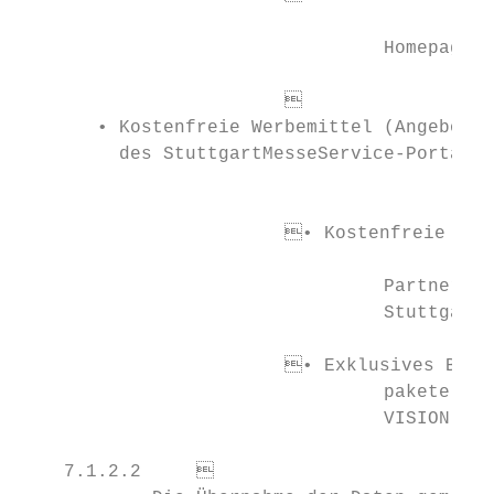
                                           
    				 Homepage

    			

       • Kostenfreie Werbemittel (Angebot im Werbemittelshop 		                 			• Free adve
         des StuttgartMesseService-Portal verfügbar)                       
                                                 
    			• Kostenfreie Eintrittscodes zur Einladung von Kunden und               			

                                           
    				 Partnern (abrufbar über MesseTicketShop im                                  (available via MesseTicketShop in the StuttgartMesse

    				 StuttgartMesseService-Portal)                                               Service-Portal)

    			• Exklusives Buchungsrecht für Werbeflächen, Sponsoring-                			• Exclusive booking rights for advertising space, sponsoring

    				 pakete, Räumlichkeiten und Publikationen rund um die                   				 packages, rooms and publications for VISION 2022

    				 VISION 2022

    7.1.2.2	
