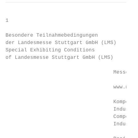
1

Besondere Teilnahmebedingungen

der Landesmesse Stuttgart GmbH (LMS)

Special Exhibiting Conditions

of Landesmesse Stuttgart GmbH (LMS)

                                   Messe St
                                   www.mess
                                   Kompeten
                                   Industri
                                   Competen
                                   Industri