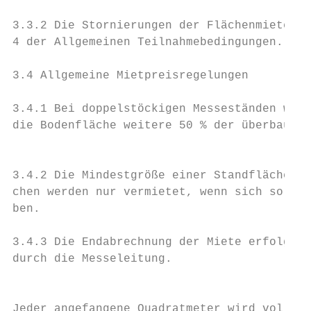
3.3.2 Die Stornierungen der Flächenmiete er
4 der Allgemeinen Teilnahmebedingungen.    
3.4 Allgemeine Mietpreisregelungen         
3.4.1 Bei doppelstöckigen Messeständen werd
die Bodenfläche weitere 50 % der überbauten
                                           
3.4.2 Die Mindestgröße einer Standfläche be
chen werden nur vermietet, wenn sich solche
ben.

3.4.3 Die Endabrechnung der Miete erfolgt a
durch die Messeleitung.                    
                                           
Jeder angefangene Quadratmeter wird voll, d