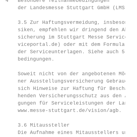
4   Besondere Teilnahmebedingungen         
    der Landesmesse Stuttgart GmbH (LMS)   
    3.5 Zur Haftungsvermeidung, insbesonder
    siken, empfehlen wir dringend den Absch
    sicherung im Stuttgart Messe Service-Po
    viceportal.de) oder mit dem Formular „A
    der Serviceunterlagen. Siehe auch 5.4. 
    bedingungen.

    Soweit nicht von der angebotenen Möglic
    ner Ausstellungsversicherung Gebrauch g
    sich Hinweise zur Haftung für Beschädig
    henden Versicherungsschutz aus den Allg
    gungen für Serviceleistungen der Landes
    www.messe-stuttgart.de/vision/agb.

    3.6 Mitaussteller                      
    Die Aufnahme eines Mitausstellers und z