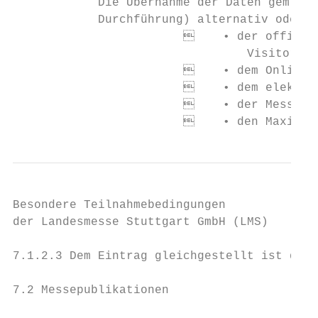
            Die Übernahme der Daten gem. 7.1.2.1 erfolgt (je nach          
            Durchführung) alternativ oder k
    			    • der offiziellen Messepublikation (z.B. Katalog, Magazin,          			     • the official trade fair publication (e.g. catalogue, magazine,

    				 Visitors Guide)                                                        				visitors guide)

    			    • dem Online-Ausstellerverzeichnis                                  			     • the online exhibitor directory

    			    • dem elektronischen Besucher-Informations-System                   			     • the electronic Visitor Information System

    			    • der Messe-App für Smartphones (iOS und Android)                   			     • the trade fair app for smartphones (iOS and Android)

Besondere Teilnahmebedingungen             
der Landesmesse Stuttgart GmbH (LMS)       
7.1.2.3 Dem Eintrag gleichgestellt ist die 
7.2 Messepublikationen                     