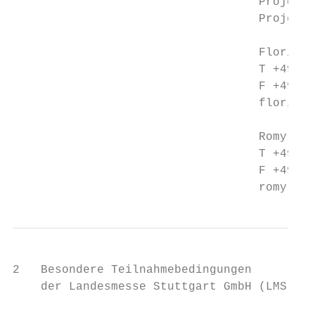
                                   Projektl
                                   Project 
                                   Florian 
                                   T +49 71
                                   F +49 71
                                   florian.
                                   Romy Arn
                                   T +49 71
                                   F +49 71
                                   romy.arn
2   Besondere Teilnahmebedingungen         
    der Landesmesse Stuttgart GmbH (LMS)   