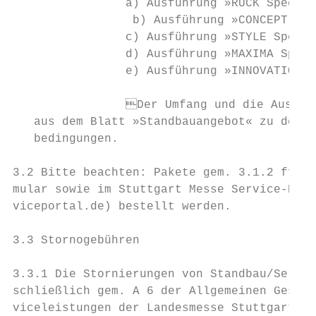
		a) Ausführung »RUCK Special«                   € 129,00                		a) Variant »RUCK Special«                                       €   129.00

		 b) Ausführung »CONCEPT LIGHT Special«         € 131,00                		 b) Variant »CONCEPT LIGHT Special«                             €   131.00

		c) Ausführung »STYLE Special«                  € 149,00                		c) Variant »STYLE Special«                                      €   149.00

		d) Ausführung »MAXIMA Special«                 € 155,00                		d) Variant »MAXIMA Special«                                     €   155.00

		e) Ausführung »INNOVATION Special«             € 209,00                		e) Variant »INNOVATION Special«                                 €   209.00

		Der Umfang und die Ausstattung des Komplettpaketes ergibt sich        		Information regarding the scope and equipment of the complete

   aus dem Blatt »Standbauangebot« zu den B
   bedingungen.                            
3.2 Bitte beachten: Pakete gem. 3.1.2 ff. k
mular sowie im Stuttgart Messe Service-Port
viceportal.de) bestellt werden.            
3.3 Stornogebühren                         
3.3.1 Die Stornierungen von Standbau/Servic
schließlich gem. A 6 der Allgemeinen Geschä
viceleistungen der Landesmesse Stuttgart Gm