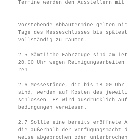
    Termine werden den Ausstellern mit der 
                                           
    Vorstehende Abbautermine gelten nicht f
    Tage des Messeschlusses bis spätestens 
    vollständig zu räumen.                 
    2.5 Sämtliche Fahrzeuge sind am letzten
    20.00 Uhr wegen Reinigungsarbeiten aus 
    ren.                                   
    2.6 Messestände, die bis 18.00 Uhr am l
    sind, werden auf Kosten des jeweiligen 
    schlossen. Es wird ausdrücklich auf 6.2
    bedingungen verwiesen.                 
    2.7 Sollte eine bereits eröffnete Ausst
    die außerhalb der Verfügungsmacht der L
    weise abgebrochen oder unterbrochen wer