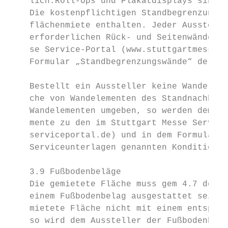
    lich.Roll-Ups und Plakatdisplays sind a
    Die kostenpflichtigen Standbegrenzungsw
    flächenmiete enthalten. Jeder Ausstelle
    erforderlichen Rück- und Seitenwände be
    se Service-Portal (www.stuttgartmessese
    Formular „Standbegrenzungswände“ der Se
    Bestellt ein Aussteller keine Wandeleme
    che von Wandelementen des Standnachbarn
    Wandelementen umgeben, so werden dem Au
    mente zu den im Stuttgart Messe Service
    serviceportal.de) und in dem Formular „
    Serviceunterlagen genannten Konditionen
    3.9 Fußbodenbeläge                     
    Die gemietete Fläche muss gem 4.7 der T
    einem Fußbodenbelag ausgestattet sein. 
    mietete Fläche nicht mit einem entsprec
    so wird dem Aussteller der Fußbodenbela