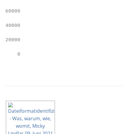
60000

40000

20000

    0

                                           