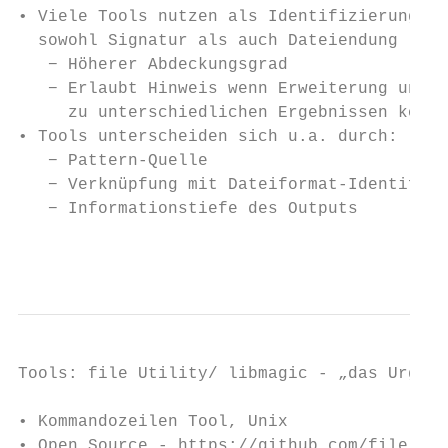
• Viele Tools nutzen als Identifizierungsme
  sowohl Signatur als auch Dateiendung

   − Höherer Abdeckungsgrad

   − Erlaubt Hinweis wenn Erweiterung und P
     zu unterschiedlichen Ergebnissen komme
• Tools unterscheiden sich u.a. durch:

   − Pattern-Quelle

   − Verknüpfung mit Dateiformat-Identifika
   − Informationstiefe des Outputs

                                           
Tools: file Utility/ libmagic - „das Urgest
• Kommandozeilen Tool, Unix

• Open Source - https://github.com/file/fil