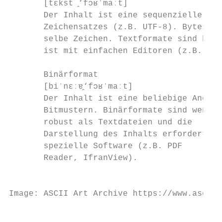
       [tɛkst ̯‘fɔʁˈmaːt]

       Der Inhalt ist eine sequenzielle Fol
       Zeichensatzes (z.B. UTF-8). Bytes st
       selbe Zeichen. Textformate sind beso
       ist mit einfachen Editoren (z.B. Not
       Binärformat

       [biˈnɛːɐ̯‘fɔʁˈmaːt]

       Der Inhalt ist eine beliebige Anordn
       Bitmustern. Binärformate sind wenige
       robust als Textdateien und die

       Darstellung des Inhalts erfordert

       spezielle Software (z.B. PDF

       Reader, IfranView).

                                           
Image: ASCII Art Archive https://www.asciia