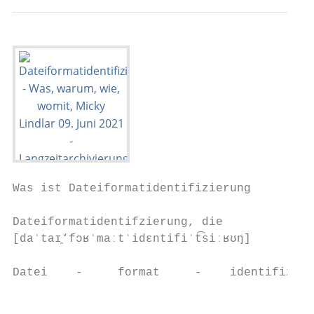
Was ist Dateiformatidentifizierung

Dateiformatidentifzierung, die

[daˈtaɪ̯‘fɔʁˈmaːtˈidɛntifiˈt͡siːʁʊŋ]

Datei    -     format     -    identifizier
                                       .. w