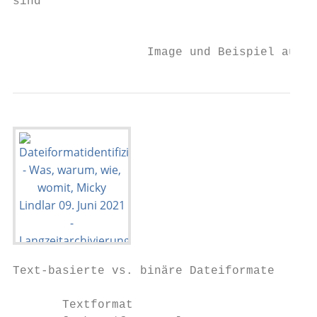
sind                                       
                                           
                   Image und Beispiel aus: 
Text-basierte vs. binäre Dateiformate

       Textformat
