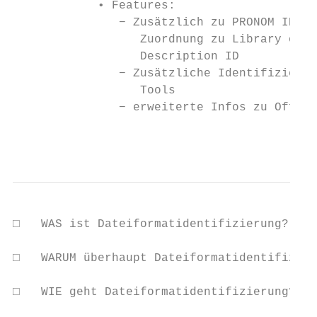
            • Features:

               − Zusätzlich zu PRONOM IDs a
                  Zuordnung zu Library of C
                  Description ID

               − Zusätzliche Identifizierun
                  Tools

               − erweiterte Infos zu Offset
                                          
□   WAS ist Dateiformatidentifizierung?

□   WARUM überhaupt Dateiformatidentifizier
□   WIE geht Dateiformatidentifizierung?
