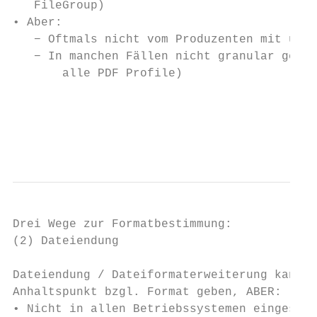
   FileGroup)

• Aber:

   − Oftmals nicht vom Produzenten mit über
   − In manchen Fällen nicht granular genug
       alle PDF Profile)

                                           
                                           
                                           
Drei Wege zur Formatbestimmung:

(2) Dateiendung

Dateiendung / Dateiformaterweiterung kann e
Anhaltspunkt bzgl. Format geben, ABER:

• Nicht in allen Betriebssystemen eingesetz