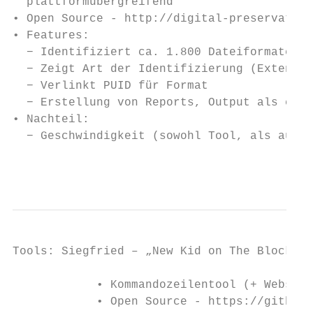
  plattformübergreifend

• Open Source - http://digital-preservation
• Features:

  − Identifiziert ca. 1.800 Dateiformate

  − Zeigt Art der Identifizierung (Extensio
  − Verlinkt PUID für Format

  − Erstellung von Reports, Output als csv 
• Nachteil:

  − Geschwindigkeit (sowohl Tool, als auch 
                                           
Tools: Siegfried – „New Kid on The Block “

            • Kommandozeilentool (+ Website
            • Open Source - https://github.