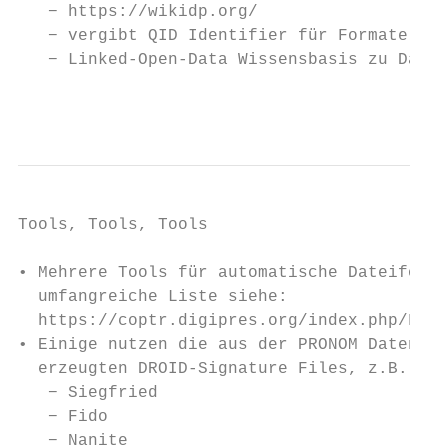
   − https://wikidp.org/

   − vergibt QID Identifier für Formate

   − Linked-Open-Data Wissensbasis zu Datei
                                           
Tools, Tools, Tools

• Mehrere Tools für automatische Dateiforma
  umfangreiche Liste siehe:

  https://coptr.digipres.org/index.php/File
• Einige nutzen die aus der PRONOM Datenban
  erzeugten DROID-Signature Files, z.B. neb
   − Siegfried

   − Fido

   − Nanite
