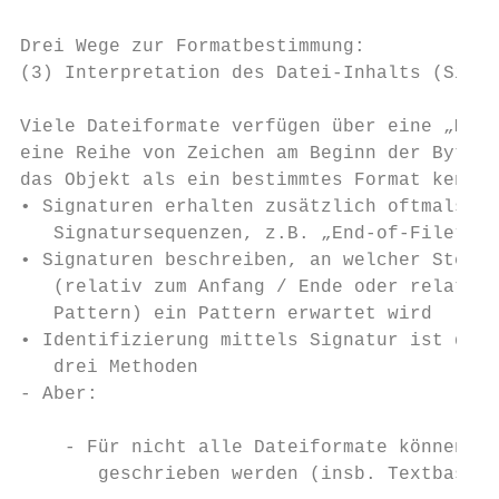
Drei Wege zur Formatbestimmung:

(3) Interpretation des Datei-Inhalts (Signa
Viele Dateiformate verfügen über eine „Magi
eine Reihe von Zeichen am Beginn der Bytese
das Objekt als ein bestimmtes Format kennze
• Signaturen erhalten zusätzlich oftmals we
   Signatursequenzen, z.B. „End-of-File“ Ma
• Signaturen beschreiben, an welcher Stelle
   (relativ zum Anfang / Ende oder relativ 
   Pattern) ein Pattern erwartet wird

• Identifizierung mittels Signatur ist die 
   drei Methoden                           
- Aber:                                    
                                           
    - Für nicht alle Dateiformate können Si
       geschrieben werden (insb. Textbasier