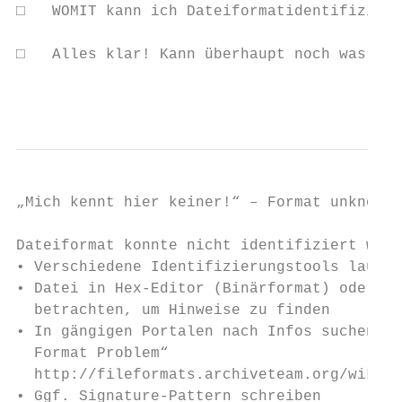
□   WOMIT kann ich Dateiformatidentifizieru
□   Alles klar! Kann überhaupt noch was sch
                                           
„Mich kennt hier keiner!“ – Format unknown

Dateiformat konnte nicht identifiziert werd
• Verschiedene Identifizierungstools laufen
• Datei in Hex-Editor (Binärformat) oder No
  betrachten, um Hinweise zu finden

• In gängigen Portalen nach Infos suchen, z
  Format Problem“

  http://fileformats.archiveteam.org/wiki/M
• Ggf. Signature-Pattern schreiben
