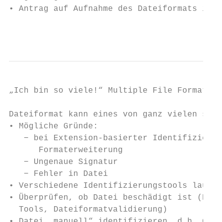
• Antrag auf Aufnahme des Dateiformats in P
                                           
„Ich bin so viele!“ Multiple File Format Hi
Dateiformat kann eines von ganz vielen sein
• Mögliche Gründe:

   − bei Extension-basierter Identifizierun
      Formaterweiterung

   − Ungenaue Signatur

   − Fehler in Datei

• Verschiedene Identifizierungstools laufen
• Überprüfen, ob Datei beschädigt ist (Rend
  Tools, Dateiformatvalidierung)

• Datei „manuell“ identifizieren, d.h. Gege