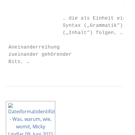
                                       zuor
                   … die als Einheit einer 
                   Syntax („Grammatik“) und
                   („Inhalt“) folgen, …

 Aneinanderreihung

 zueinander gehörender

 Bits, …

                                           