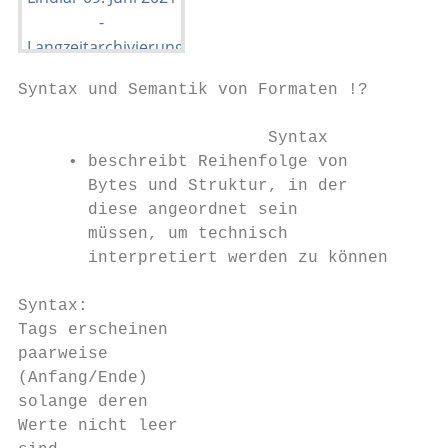
Syntax und Semantik von Formaten !?

                         Syntax            
     • beschreibt Reihenfolge von          
       Bytes und Struktur, in der          
       diese angeordnet sein

       müssen, um technisch

       interpretiert werden zu können

Syntax:                                    
Tags erscheinen                            
paarweise                                  
(Anfang/Ende)                              
solange deren                              
Werte nicht leer                           