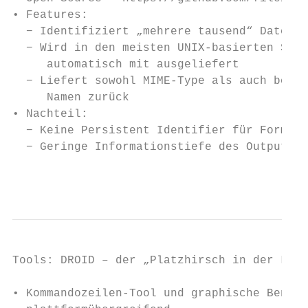
• Features:

  − Identifiziert „mehrere tausend“ Dateifo
  − Wird in den meisten UNIX-basierten Syst
     automatisch mit ausgeliefert

  − Liefert sowohl MIME-Type als auch besch
     Namen zurück

• Nachteil:

  − Keine Persistent Identifier für Formate

  − Geringe Informationstiefe des Outputs

                                          
Tools: DROID – der „Platzhirsch in der LZA“

• Kommandozeilen-Tool und graphische Benutz