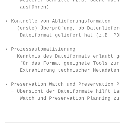
     weiterer Schritte (z.B. Suche nach gee
     ausführen)

• Kontrolle von Ablieferungsformaten

  − (erste) Überprüfung, ob Datenlieferant 
     Dateiformat geliefert hat (z.B. PDF/A-
• Prozessautomatisierung

  − Kenntnis des Dateiformats erlaubt gezie
     für das Format geeignete Tools zur Val
     Extrahierung technischer Metadaten

• Preservation Watch und Preservation Plann
  − Übersicht der Dateiformate hilft Langze
     Watch und Preservation Planning zu koo
                                           