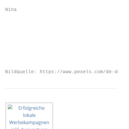
Nina

                                           
                                           
                                           
                                           
Bildquelle: https://www.pexels.com/de-de/fo