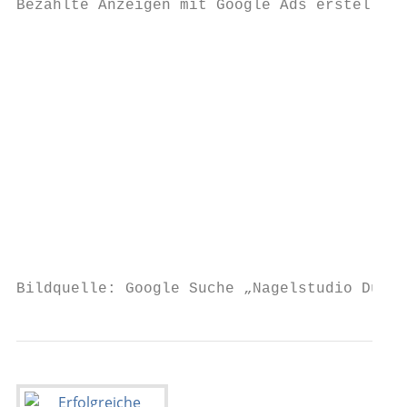
Bezahlte Anzeigen mit Google Ads erstellen

                                           
                                           
                                           
                                           
                                           
                                           
                                           
                                           
Bildquelle: Google Suche „Nagelstudio Düsse