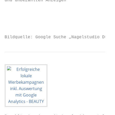
und unbezahlten Anzeigen

                                           
                                           
Bildquelle: Google Suche „Nagelstudio Düsse