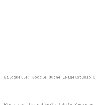
                                           
                                           
                                           
                                           
                                           
                                           
                                           
                                           
                                           
                                           
Bildquelle: Google Suche „Nagelstudio Düsse