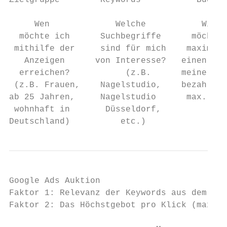
Zielgruppe        Keywords           Budget
                                           
     Wen             Welche           Wievi
  möchte ich      Suchbegriffe      möchte 
 mithilfe der     sind für mich    maximal 
   Anzeigen      von Interesse?   einen Kli
  erreichen?           (z.B.      meine Anz
 (z.B. Frauen,    Nagelstudio,    bezahlen?
ab 25 Jahren,     Nagelstudio      max. CPC
 wohnhaft in       Düsseldorf,

Deutschland)          etc.)
Google Ads Auktion

Faktor 1: Relevanz der Keywords aus dem Kam
Faktor 2: Das Höchstgebot pro Klick (max. C