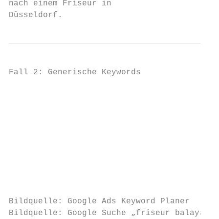
nach einem Friseur in

Düsseldorf.
Fall 2: Generische Keywords

                                           
                                           
                                           
                                           
                                           
                                           
                                           
                                           
Bildquelle: Google Ads Keyword Planer

Bildquelle: Google Suche „friseur balayage“