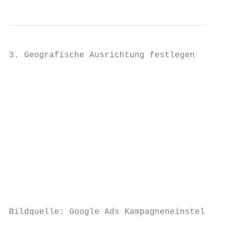
3. Geografische Ausrichtung festlegen

                                           
                                           
                                           
                                           
                                           
                                           
                                           
                                           
Bildquelle: Google Ads Kampagneneinstellung