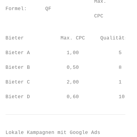
                             Max.

Formel:      QF

                             CPC

                                           
Bieter            Max. CPC     Qualitätsfak
Bieter A            1,00             5     
Bieter B            0,50             8     
Bieter C            2,00             1     
Bieter D            0,60             10    
Lokale Kampagnen mit Google Ads
