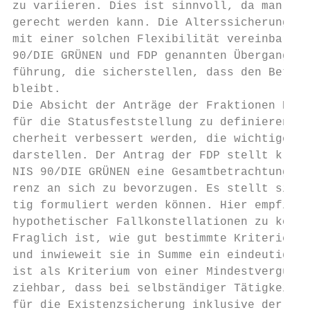
zu variieren. Dies ist sinnvoll, da man so 
gerecht werden kann. Die Alterssicherung is
mit einer solchen Flexibilität vereinbar. E
90/DIE GRÜNEN und FDP genannten Übergangsze
führung, die sicherstellen, dass den Betrof
bleibt.

Die Absicht der Anträge der Fraktionen BÜND
für die Statusfeststellung zu definieren, i
cherheit verbessert werden, die wichtige Vo
darstellen. Der Antrag der FDP stellt klare
NIS 90/DIE GRÜNEN eine Gesamtbetrachtung. P
renz an sich zu bevorzugen. Es stellt sich 
tig formuliert werden können. Hier empfiehl
hypothetischer Fallkonstellationen zu konfr
Fraglich ist, wie gut bestimmte Kriterien z
und inwieweit sie in Summe ein eindeutiges 
ist als Kriterium von einer Mindestvergütun
ziehbar, dass bei selbständiger Tätigkeit i
für die Existenzsicherung inklusive der soz