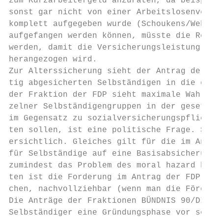
zum Kurzarbeitergeld anzuraten, da beispiel
sonst gar nicht von einer Arbeitslosenversi
komplett aufgegeben wurde (Schoukens/Weber 
aufgefangen werden können, müsste die Regel
werden, damit die Versicherungsleistung nic
herangezogen wird.

Zur Alterssicherung sieht der Antrag der Fr
tig abgesicherten Selbständigen in die gese
der Fraktion der FDP sieht maximale Wahlfre
zelner Selbständigengruppen in der gesetzli
im Gegensatz zu sozialversicherungspflichti
ten sollen, ist eine politische Frage. Sach
ersichtlich. Gleiches gilt für die im Antra
für Selbständige auf eine Basisabsicherung 
zumindest das Problem des moral hazard berü
ten ist die Forderung im Antrag der FDP, di
chen, nachvollziehbar (wenn man die Förderu
Die Anträge der Fraktionen BÜNDNIS 90/DIE G
Selbständiger eine Gründungsphase vor sowie