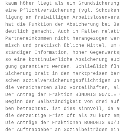
kaum höher liegt als ein Grundsicherungsans
eine Pflichtversicherung (vgl. Schoukens/We
ligung an freiwilligen Arbeitslosenversiche
hat die Funktion der Absicherung bei Beschä
deutlich gemacht. Auch in Fällen relativ ni
Partnereinkommen nicht herangezogen werden.
misch und praktisch übliche Mittel, um den 
ständiger Information, hoher Gegenwartspräf
so eine kontinuierliche Absicherung auch be
gung garantiert werden. Schließlich führt e
Sicherung breit in den Marktpreisen berücks
schen sozialversicherungspflichtigen und Mi
die Versicherten also vorteilhafter, als es
Der Antrag der Fraktion BÜNDNIS 90/DIE GRÜN
Beginn der Selbständigkeit von drei auf sec
ben betrachtet, ist dies sinnvoll, da auch 
die derzeitige Frist oft als zu kurz empfun
Die Anträge der Fraktionen BÜNDNIS 90/DIE G
der Auftraggeber an Sozialbeiträgen ein. Da