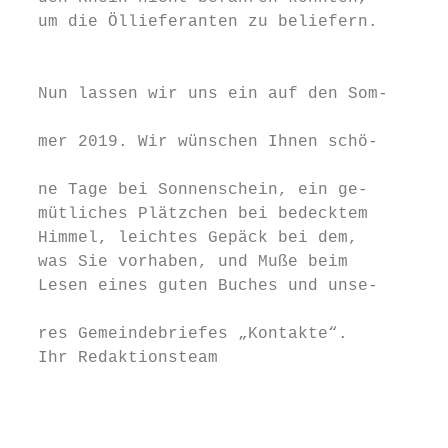
  um die Öllieferanten zu beliefern.       
                                           
                                           
  Nun lassen wir uns ein auf den Som-      
                                           
  mer 2019. Wir wünschen Ihnen schö-       
                                           
  ne Tage bei Sonnenschein, ein ge-        
  mütliches Plätzchen bei bedecktem        
  Himmel, leichtes Gepäck bei dem,         
  was Sie vorhaben, und Muße beim          
  Lesen eines guten Buches und unse-       
                                           
  res Gemeindebriefes „Kontakte“.          
  Ihr Redaktionsteam

                                           
                                           
                                           