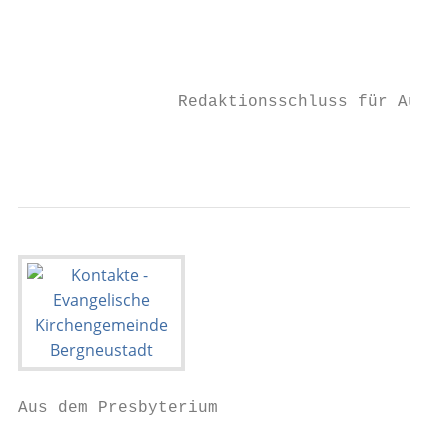
                                           
                                           
                                           
                                           
                Redaktionsschluss für Ausga
                                          
Aus dem Presbyterium                       