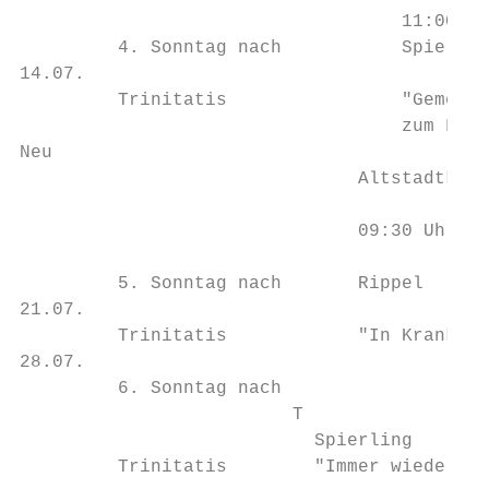
                                   11:00 Uh
         4. Sonntag nach           Spierlin
14.07.                                     
         Trinitatis                "Gemeins
                                   zum Feri
Neu

                               Altstadtkirc
                                           
                               09:30 Uhr   
                                           
         5. Sonntag nach       Rippel      
21.07.                                     
         Trinitatis            "In Krankhei
28.07.

         6. Sonntag nach

                         T

                           Spierling       
         Trinitatis        "Immer wieder so