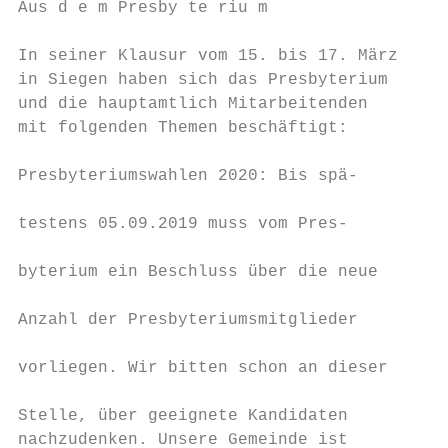
Aus d e m Presby te riu m

In seiner Klausur vom 15. bis 17. März     
in Siegen haben sich das Presbyterium      
und die hauptamtlich Mitarbeitenden        
mit folgenden Themen beschäftigt:          
                                           
Presbyteriumswahlen 2020: Bis spä-         
                                           
testens 05.09.2019 muss vom Pres-          
                                           
byterium ein Beschluss über die neue       
                                           
Anzahl der Presbyteriumsmitglieder         
                                           
vorliegen. Wir bitten schon an dieser      
                                           
Stelle, über geeignete Kandidaten          
nachzudenken. Unsere Gemeinde ist          