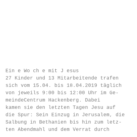
                                           
                                           
                                           
                                           
                                           
                                           
                                           
                                           
                                           
Ein e Wo ch e mit J esus                   
27 Kinder und 13 Mitarbeitende trafen     e
sich vom 15.04. bis 18.04.2019 täglich    n
von jeweils 9:00 bis 12:00 Uhr im Ge-     u
meindeCentrum Hackenberg. Dabei           d
kamen sie den letzten Tagen Jesu auf      S
die Spur: Sein Einzug in Jerusalem, die   d
Salbung in Bethanien bis hin zum letz-    t
ten Abendmahl und dem Verrat durch         