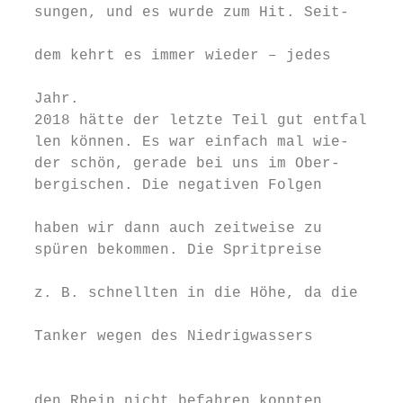
  sungen, und es wurde zum Hit. Seit-      
                                           
  dem kehrt es immer wieder – jedes        
                                           
  Jahr.                                    
  2018 hätte der letzte Teil gut entfal-   
  len können. Es war einfach mal wie-      
  der schön, gerade bei uns im Ober-       
  bergischen. Die negativen Folgen         
                                           
  haben wir dann auch zeitweise zu         
  spüren bekommen. Die Spritpreise         
                                           
  z. B. schnellten in die Höhe, da die     
                                           
  Tanker wegen des Niedrigwassers          
                                           
                                           
  den Rhein nicht befahren konnten,        