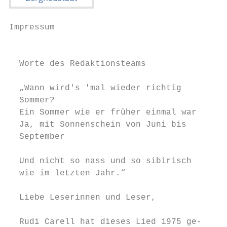
Impressum                                  
                                           
  Worte des Redaktionsteams                
                                           
  „Wann wird's 'mal wieder richtig         
  Sommer?                                  
  Ein Sommer wie er früher einmal war      
  Ja, mit Sonnenschein von Juni bis        
  September                                
                                           
  Und nicht so nass und so sibirisch       
  wie im letzten Jahr.“                    
                                           
  Liebe Leserinnen und Leser,

                                           
  Rudi Carell hat dieses Lied 1975 ge-     