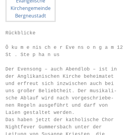
Rückblicke                                 
Ö ku m e nis ch e r Eve ns o n g a m 12 . A
St . Ste p ha n us

Der Evensong – auch Abendlob – ist in      
der Anglikanischen Kirche beheimatet       
und erfreut sich inzwischen auch bei       
uns großer Beliebtheit. Der musikali-      
sche Ablauf wird nach vorgeschriebe-       
nen Regeln ausgeführt und darf von         
Laien gestaltet werden.                    
Das haben jetzt der katholische Chor       
Nightfever Gummersbach unter der           
Leitung von Susanne Kriesten, die          