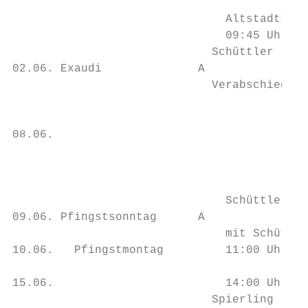
                               Altstadtkirc
                               09:45 Uhr   
                             Schüttler     
02.06. Exaudi              A

                             Verabschiedung
                                           
                                           
08.06.                                     
                                           
                                           
                                           
                               Schüttler

09.06. Pfingstsonntag      A               
                               mit Schützen
10.06.   Pfingstmontag         11:00 Uhr La
                                           
15.06.                         14:00 Uhr St
                             Spierling     