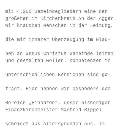
                                           
mit 4.200 Gemeindegliedern eine der        
größeren im Kirchenkreis An der Agger.     
Wir brauchen Menschen in der Leitung,      
                                           
die mit innerer Überzeugung im Glau-       
                                           
ben an Jesus Christus Gemeinde leiten      
und gestalten wollen. Kompetenzen in       
                                           
unterschiedlichen Bereichen sind ge-       
                                           
fragt. Hier nennen wir besonders den       
                                           
Bereich „Finanzen“. Unser bisheriger       
Finanzkirchmeister Manfred Rippel          
                                           
scheidet aus Altersgründen aus. Im         