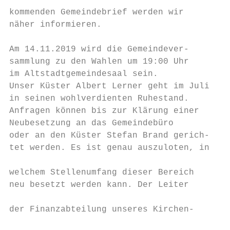
                                           
kommenden Gemeindebrief werden wir         
näher informieren.                         
                                           
Am 14.11.2019 wird die Gemeindever-        
sammlung zu den Wahlen um 19:00 Uhr        
im Altstadtgemeindesaal sein.

Unser Küster Albert Lerner geht im Juli    
in seinen wohlverdienten Ruhestand.        
Anfragen können bis zur Klärung einer      
Neubesetzung an das Gemeindebüro           
oder an den Küster Stefan Brand gerich-

tet werden. Es ist genau auszuloten, in

                                           
welchem Stellenumfang dieser Bereich       
neu besetzt werden kann. Der Leiter        
                                           
der Finanzabteilung unseres Kirchen-       
                                           