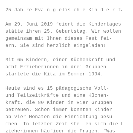
25 Jah re Eva n g elis ch e Kin d e r ta g 
Am 29. Juni 2019 feiert die Kindertages-   
stätte ihren 25. Geburtstag. Wir wollen    
gemeinsam mit Ihnen dieses Fest fei-       
ern. Sie sind herzlich eingeladen!         
                                           
Mit 65 Kindern, einer Küchenkraft und      
acht Erzieherinnen in drei Gruppen         
startete die Kita im Sommer 1994.

                                           
Heute sind es 15 pädagogische Voll-        
und Teilzeitkräfte und eine Küchen-        
kraft, die 80 Kinder in vier Gruppen       
betreuen. Schon immer konnten Kinder       
ab vier Monaten die Einrichtung besu-      
chen. In letzter Zeit stellen sich die Er- 
zieherinnen häufiger die Fragen: "Was      