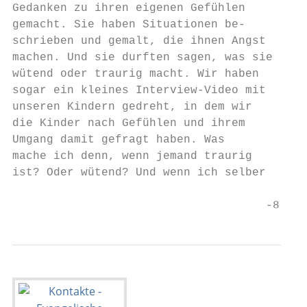
Gedanken zu ihren eigenen Gefühlen       bi
gemacht. Sie haben Situationen be-       se
schrieben und gemalt, die ihnen Angst    au
machen. Und sie durften sagen, was sie   de
wütend oder traurig macht. Wir haben     ge
sogar ein kleines Interview-Video mit    di
unseren Kindern gedreht, in dem wir      de
die Kinder nach Gefühlen und ihrem         
Umgang damit gefragt haben. Was            
mache ich denn, wenn jemand traurig        
ist? Oder wütend? Und wenn ich selber      
                                     -8-   