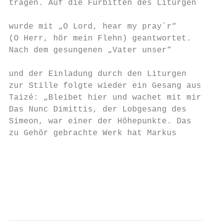
tragen. Auf die Fürbitten des Liturgen     
                                           
wurde mit „O Lord, hear my pray´r“         
(O Herr, hör mein Flehn) geantwortet.      
Nach dem gesungenen „Vater unser“          
                                           
und der Einladung durch den Liturgen       
zur Stille folgte wieder ein Gesang aus    
Taizé: „Bleibet hier und wachet mit mir“.  
Das Nunc Dimittis, der Lobgesang des       
Simeon, war einer der Höhepunkte. Das      
zu Gehör gebrachte Werk hat Markus         
                                           
                                           
                                           
                                        - 1