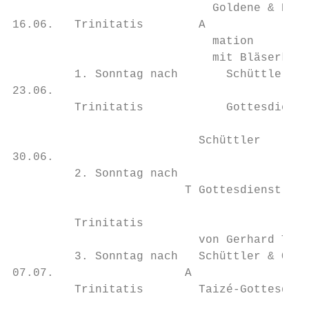
                             Goldene & Diam
16.06.   Trinitatis        A               
                             mation        
                             mit Bläserkrei
         1. Sonntag nach       Schüttler & 
23.06.                                     
         Trinitatis            Gottesdienst
                                           
                           Schüttler

30.06.

         2. Sonntag nach

                         T Gottesdienst zum
                                           
         Trinitatis                        
                           von Gerhard Ters
         3. Sonntag nach   Schüttler & Ökum
07.07.                   A

         Trinitatis        Taizé-Gottesdien
                                           