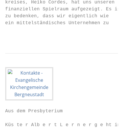
kreises, Heiko Cordes, hat uns unseren

finanziellen Spielraum aufgezeigt. Es ist  
zu bedenken, dass wir eigentlich wie       
ein mittelständisches Unternehmen zu       
                                        -4-
Aus dem Presbyterium                       
Küs te r Alb e r t L e r n e r g e ht in d 