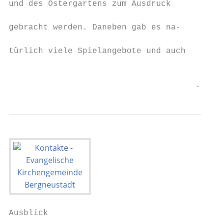
und des Ostergartens zum Ausdruck

                                           
gebracht werden. Daneben gab es na-

                                           
türlich viele Spielangebote und auch

                                           
                                           
                                      - 12 
Ausblick                                   