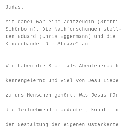
                                          T
Judas.                                    m
                                           
Mit dabei war eine Zeitzeugin (Steffi     g
Schönborn). Die Nachforschungen stell-    c
ten Eduard (Chris Eggermann) und die      U
Kinderbande „Die Straxe“ an.               
                                          F
                                           
Wir haben die Bibel als Abenteuerbuch     w
                                           
kennengelernt und viel von Jesu Liebe     E
                                           
zu uns Menschen gehört. Was Jesus für     s
                                           
die Teilnehmenden bedeutet, konnte in

                                           
der Gestaltung der eigenen Osterkerze

                                           