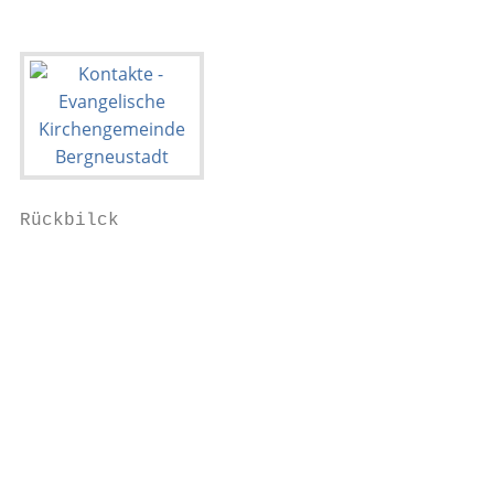
Rückbilck                                  
                                           
                                           
                                           
                                           
                                           
                                           
                                           
                                           
                                           