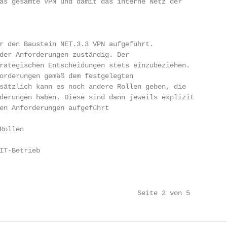
as gesamte VPN und damit das interne Netz der

r den Baustein NET.3.3 VPN aufgeführt.

der Anforderungen zuständig. Der

rategischen Entscheidungen stets einzubeziehen.

orderungen gemäß dem festgelegten

sätzlich kann es noch andere Rollen geben, die

derungen haben. Diese sind dann jeweils explizit

en Anforderungen aufgeführt

ollen

IT-Betrieb

                                  Seite 2 von 5