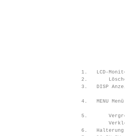
                                           
                                           
                                           
                                           
                                           
                         1.   LCD-Monitor  
                         2.       Löschen-T
                         3.   DISP Anzeige-
                                           
                         4.   MENU Menü-Tas
                                           
                         5.       Vergrößer
                                  Verkleine
                         6.   Halterung für