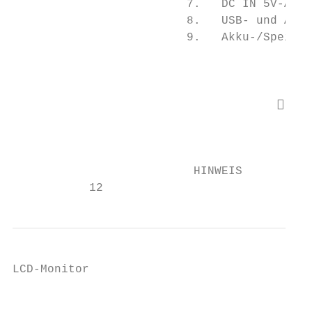
                         7.   DC IN 5V-Ansc
                         8.   USB- und AV O
                         9.   Akku-/Speiche
                                           
                                           
                                         W
                                          o
                                          A
                                          m
                          HINWEIS         S
           12
LCD-Monitor

                                           