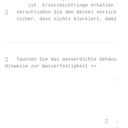
        ist. Ersatzdichtringe erhalten Sie 
   Verschließen Sie den Deckel vorsichtig,
    sicher, dass nichts blockiert, damit da
                                           
   Tauchen Sie das wasserdichte Gehäuse na
Hinweise zur Wasserfestigkeit >>

                                       das 
                                       *   
                                           
                                       *   
                                       *   
                                           
                                      Acht