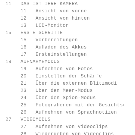
11   DAS IST IHRE KAMERA

     11   Ansicht von vorne

     12   Ansicht von hinten

     13   LCD-Monitor

15   ERSTE SCHRITTE

     15   Vorbereitungen

     16   Auﬂaden des Akkus

     17   Ersteinstellungen

19   AUFNAHMEMODUS

     19   Aufnehmen von Fotos

     20   Einstellen der Schärfe

     21   Über die externen Blitzmodi

     23   Über den Meer-Modus

     24   Über den Spion-Modus

     25   Fotograﬁeren mit der Gesichtserke
     26   Aufnehmen von Sprachnotizen

27   VIDEOMODUS

     27   Aufnehmen von Videoclips

     28   Wiedergeben von Videoclips
