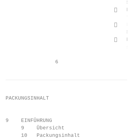
                                       Sie 
                                      Bewa
                                       troc
                                      Lege
                                       Sonn
                                      Bewa
                                       sehr
                6
PACKUNGSINHALT

                                           
9    EINFÜHRUNG

     9    Übersicht

     10   Packungsinhalt
