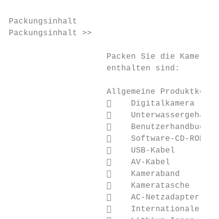
Packungsinhalt

Packungsinhalt >>

                    Packen Sie die Kamera v
                    enthalten sind:

                    Allgemeine Produktkompo
                        Digitalkamera

                        Unterwassergehäuse
                        Benutzerhandbuch u
                        Software-CD-ROM

                        USB-Kabel

                        AV-Kabel

                        Kameraband

                        Kameratasche

                        AC-Netzadapter

                        Internationale Ste