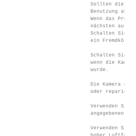
                            Sollten die fol
                            Benutzung abger
                            Wenn das Produk
                            nächsten autori
                            Schalten Sie di
                            ein Fremdkörper
                            Schalten Sie di
                            wenn die Kamera
                            wurde.

                            Die Kamera darf
                            oder repariert 
                            Verwenden Sie d
                            angegebenen Net
                            Verwenden Sie d
                            hoher Luftfeuch