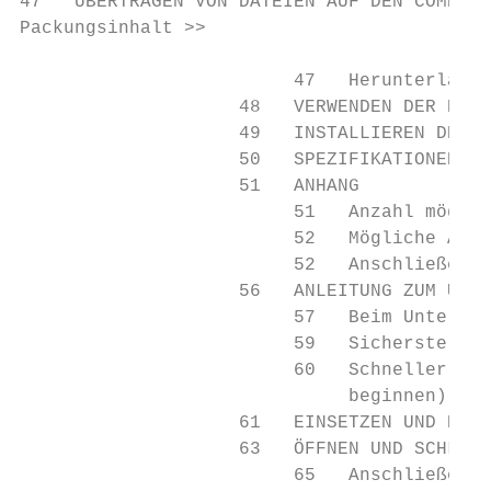
47   ÜBERTRAGEN VON DATEIEN AUF DEN COMPUTE
Packungsinhalt >>

                         47   Herunterladen
                    48   VERWENDEN DER KAME
                    49   INSTALLIEREN DER B
                    50   SPEZIFIKATIONEN (N
                    51   ANHANG

                         51   Anzahl möglic
                         52   Mögliche Aufn
                         52   Anschließen a
                    56   ANLEITUNG ZUM UNTE
                         57   Beim Unterwas
                         59   Sicherstellen
                         60   Schneller Was
                              beginnen)

                    61   EINSETZEN UND ENTF
                    63   ÖFFNEN UND SCHLIES
                         65   Anschließen d