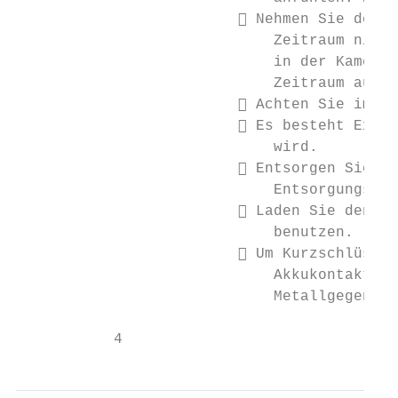
                          Nehmen Sie den A
                             Zeitraum nicht
                             in der Kamera 
                             Zeitraum aufbe
                          Achten Sie immer
                          Es besteht Explo
                             wird.

                          Entsorgen Sie ve
                             Entsorgungsvor
                          Laden Sie den Ak
                             benutzen.

                          Um Kurzschlüsse 
                             Akkukontakte b
                             Metallgegenstä
           4