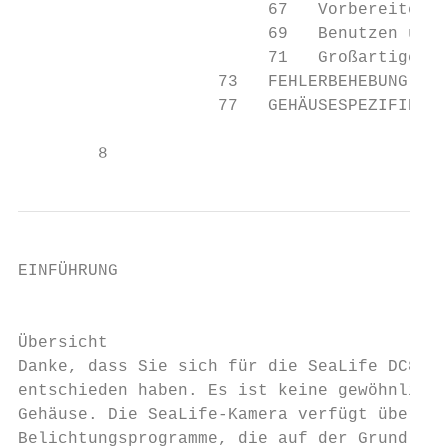
                         67   Vorbereiten d
                         69   Benutzen und 
                         71   Großartige Un
                    73   FEHLERBEHEBUNG

                    77   GEHÄUSESPEZIFIKATI
        8
EINFÜHRUNG

                                           
Übersicht

Danke, dass Sie sich für die SeaLife DC800 
entschieden haben. Es ist keine gewöhnliche
Gehäuse. Die SeaLife-Kamera verfügt über sp
Belichtungsprogramme, die auf der Grundlage