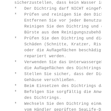
    sicherzustellen, dass kein Wasser in da
    *   Der Dichtring darf NICHT eingefette
    *   Prüfen und reinigen Sie den Dichtri
        Entfernen Sie vor jeder Benutzung S
        Reinigen Sie den Dichtring und die 
        Bürste aus dem Reinigungszubehör.

    *   Prüfen Sie den Dichtring und die Au
        Schäden (Schnitte, Kratzer, Risse, 
        oder die Auﬂageﬂächen beschädigt si
        repariert werden.

    *   Verwenden Sie das Unterwassergehäus
        die Auﬂageﬂächen des Dichtrings bes
    *   Stellen Sie sicher, dass der Dichtr
        Gehäuse verschließen.

    *   Beim Einsetzen des Dichtrings darf 
    *   Befolgen Sie sorgfältig die Anweisu
        des Dichtrings.

    *   Wechseln Sie den Dichtring einmal p
        vom Händler geprüften SeaLife-Dicht