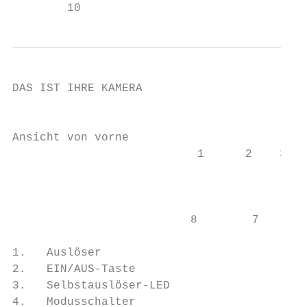
        10
DAS IST IHRE KAMERA

                                           
Ansicht von vorne

                           1      2    3   
                                           
                          8        7

1.   Auslöser                              
2.   EIN/AUS-Taste                         
3.   Selbstauslöser-LED                    
4.   Modusschalter                         