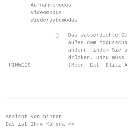
        Aufnahmemodus

        Videomodus

        Wiedergabemodus

                   Das wasserdichte Gehäus
                    außer dem Modusschalter
                    ändern, indem Sie auf d
                    drücken. Dazu muss sich
 HINWEIS            (Meer, Ext. Blitz Auto 
                                           
Ansicht von hinten

Das ist Ihre Kamera >>

                                           