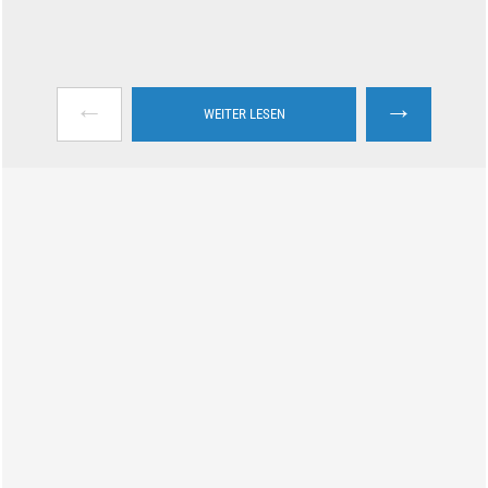
←
→
WEITER LESEN