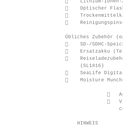
                        Lithium-Ionen-Akku

                        Optischer Flash Li
                        Trockenmittelkapse
                        Reinigungspinsel u
                    Übliches Zubehör (optio
                        SD-/SDHC-Speicherk
                        Ersatzakku (Teil #
                        Reiseladezubehör (
                         (SL1816)

                        SeaLife Digital Pr
                        Moisture Muncher-T
                                     Acces
                                     Visit
                                      compl
                        HINWEIS
