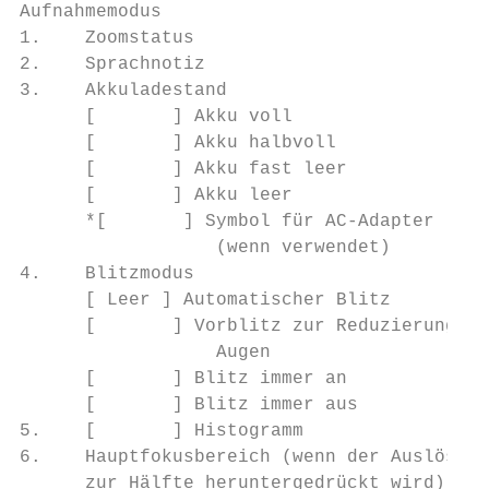
Aufnahmemodus

1.    Zoomstatus

2.    Sprachnotiz

3.    Akkuladestand

      [       ] Akku voll

      [       ] Akku halbvoll              
      [       ] Akku fast leer

      [       ] Akku leer

      *[       ] Symbol für AC-Adapter

                  (wenn verwendet)         
4.    Blitzmodus                           
      [ Leer ] Automatischer Blitz         
      [       ] Vorblitz zur Reduzierung ro
                  Augen                    
      [       ] Blitz immer an             
      [       ] Blitz immer aus            
5.    [       ] Histogramm                 
6.    Hauptfokusbereich (wenn der Auslöser 
      zur Hälfte heruntergedrückt wird)    