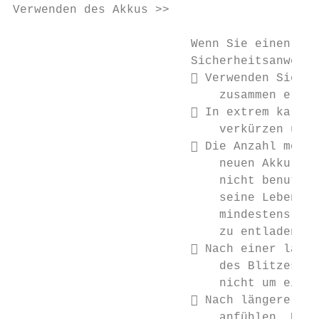
Verwenden des Akkus >>

                         Wenn Sie einen Akk
                         Sicherheitsanweisu
                          Verwenden Sie nu
                             zusammen erhal
                          In extrem kalten
                             verkürzen und 
                          Die Anzahl mögli
                             neuen Akku ode
                             nicht benutzt 
                             seine Lebensda
                             mindestens ein
                             zu entladen.

                          Nach einer länge
                             des Blitzes ka
                             nicht um eine 
                          Nach längerer un
                             anfühlen. Es h