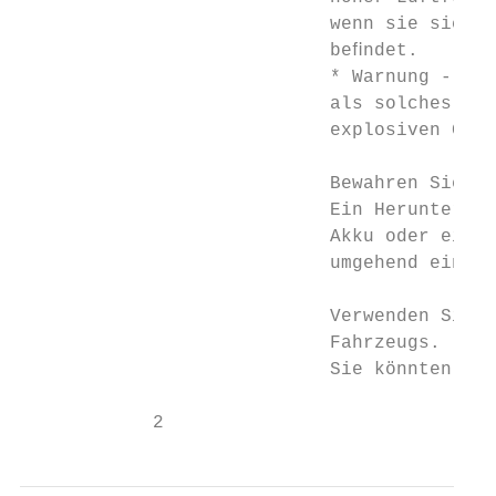
                            wenn sie sich s
                            beﬁndet.

                            * Warnung - Die
                            als solches bes
                            explosiven Gase
                            Bewahren Sie de
                            Ein Heruntersch
                            Akku oder eine 
                            umgehend einen 
                            Verwenden Sie d
                            Fahrzeugs.

                            Sie könnten sto
            2