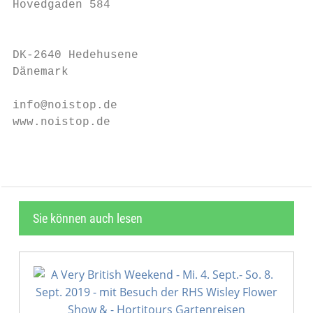
Hovedgaden 584

                                           
DK-2640 Hedehusene

Dänemark

info@noistop.de

www.noistop.de
Sie können auch lesen