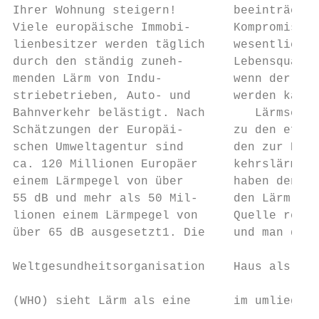
Ihrer Wohnung steigern!        beeinträchti
Viele europäische Immobi-      Kompromisse 
lienbesitzer werden täglich    wesentlichen
durch den ständig zuneh-       Lebensqualit
menden Lärm von Indu-          wenn der Lär
striebetrieben, Auto- und      werden kann?
Bahnverkehr belästigt. Nach       Lärmschut
Schätzungen der Europäi-       zu den effek
schen Umweltagentur sind       den zur Dämp
ca. 120 Millionen Europäer     kehrslärm. L
einem Lärmpegel von über       haben den Vo
55 dB und mehr als 50 Mil-     den Lärm oft
lionen einem Lärmpegel von     Quelle reduz
über 65 dB ausgesetzt1. Die    und man dahe
                                           
Weltgesundheitsorganisation    Haus als auc
                                           
(WHO) sieht Lärm als eine      im umliegend
                                            