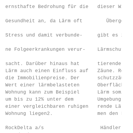
ernsthafte Bedrohung für die   dieser Wirku
                                           
Gesundheit an, da Lärm oft        Übergeord
                                           
Stress und damit verbunde-     gibt es zwei
                                           
ne Folgeerkrankungen verur-    Lärmschutzzä
                                           
sacht. Darüber hinaus hat      tierende und
Lärm auch einen Einfluss auf   Zäune. Refle
die Immobilienpreise. Der      schutzzäune 
Wert einer lärmbelasteten      Oberflächen 
Wohnung kann zum Beispiel      Lärm somit z
um bis zu 12% unter dem        Umgebung zur
einer vergleichbaren ruhigen   rende Lärmsc
Wohnung liegen2.               men den Lärm
RockDelta a/s                   Händler:
