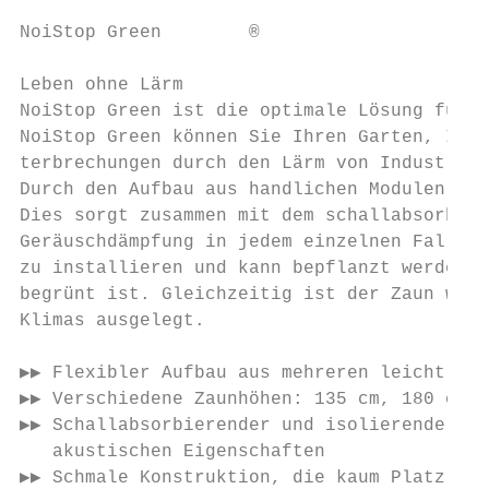
NoiStop Green        ®

Leben ohne Lärm

NoiStop Green ist die optimale Lösung für d
NoiStop Green können Sie Ihren Garten, Ihre
terbrechungen durch den Lärm von Industrieb
Durch den Aufbau aus handlichen Modulen läs
Dies sorgt zusammen mit dem schallabsorbier
Geräuschdämpfung in jedem einzelnen Fall. E
zu installieren und kann bepflanzt werden, 
begrünt ist. Gleichzeitig ist der Zaun wart
Klimas ausgelegt.

▶▶ Flexibler Aufbau aus mehreren leicht han
▶▶ Verschiedene Zaunhöhen: 135 cm, 180 cm, 
▶▶ Schallabsorbierender und isolierender St
   akustischen Eigenschaften

▶▶ Schmale Konstruktion, die kaum Platz im 