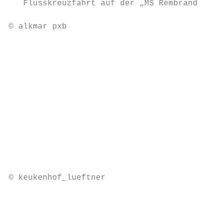
   Flusskreuzfahrt auf der „MS Rembrandt va
© alkmar pxb

                                        4. 
                                        Ank
                                        Uhr
                                        Per
                                        Wei
                                        und
                                        Alt
                                        Fah
                                        Win
                                        (Ei
                                        Sch
© keukenhof_lueftner

                                        fri
                                        Sie
                                        Gra