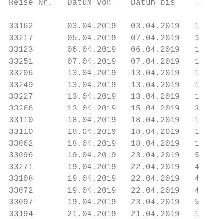
Reise Nr.   Datum von    Datum bis    Tage 
33162       03.04.2019   03.04.2019   1    
33217       05.04.2019   07.04.2019   3    
33123       06.04.2019   06.04.2019   1    
33251       07.04.2019   07.04.2019   1    
33206       13.04.2019   13.04.2019   1    
33249       13.04.2019   13.04.2019   1    
33227       13.04.2019   13.04.2019   1    
33266       13.04.2019   15.04.2019   3    
33110       18.04.2019   18.04.2019   1    
33110       18.04.2019   18.04.2019   1    
33062       18.04.2019   18.04.2019   1    
33096       19.04.2019   23.04.2019   5    
33271       19.04.2019   22.04.2019   4    
33108       19.04.2019   22.04.2019   4    
33072       19.04.2019   22.04.2019   4    
33097       19.04.2019   23.04.2019   5    
33194       21.04.2019   21.04.2019   1    