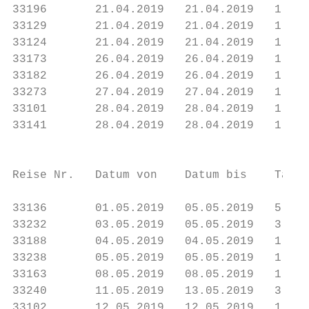
33196       21.04.2019   21.04.2019   1    
33129       21.04.2019   21.04.2019   1    
33124       21.04.2019   21.04.2019   1    
33173       26.04.2019   26.04.2019   1    
33182       26.04.2019   26.04.2019   1    
33273       27.04.2019   27.04.2019   1    
33101       28.04.2019   28.04.2019   1    
33141       28.04.2019   28.04.2019   1    
                                           
Reise Nr.   Datum von    Datum bis    Tage 
33136       01.05.2019   05.05.2019   5    
33232       03.05.2019   05.05.2019   3    
33188       04.05.2019   04.05.2019   1    
33238       05.05.2019   05.05.2019   1    
33163       08.05.2019   08.05.2019   1    
33240       11.05.2019   13.05.2019   3    
33102       12.05.2019   12.05.2019   1    