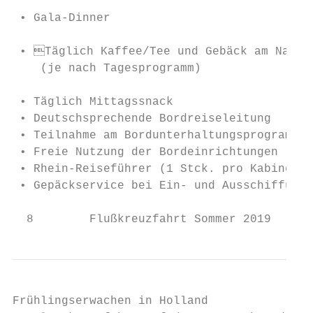
                                           
 • Gala-Dinner

                                           
 • Täglich Kaffee/Tee und Gebäck am Nachmi
    (je nach Tagesprogramm)

                                           
 • Täglich Mittagssnack

 • Deutschsprechende Bordreiseleitung

 • Teilnahme am Bordunterhaltungsprogramm

 • Freie Nutzung der Bordeinrichtungen

 • Rhein-Reiseführer (1 Stck. pro Kabine)

 • Gepäckservice bei Ein- und Ausschiffung

  8        Flußkreuzfahrt Sommer 2019      
Frühlingserwachen in Holland
