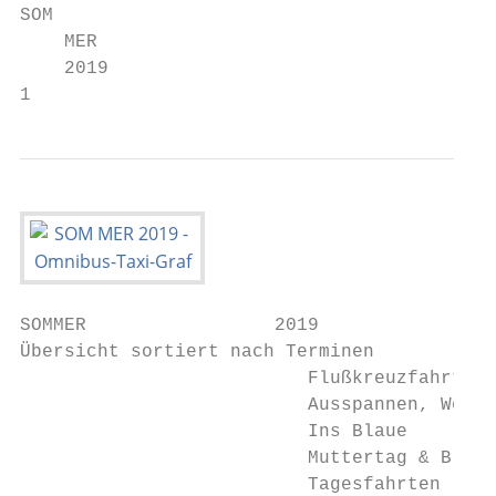
SOM

    MER

    2019

1
SOMMER                 2019

Übersicht sortiert nach Terminen

                          Flußkreuzfahrt 			                             ab Seite 8

                          Ausspannen, Wellness, Wandern 		       
                          Ins Blaue		            		                      ab Seite 19

                          Muttertag & Brunch 			                         ab Seite
                          Tagesfahrten           		                      a