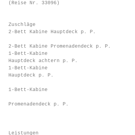
 (Reise Nr. 33096)                         
                                           
                                           
 Zuschläge

 2-Bett Kabine Hauptdeck p. P.             
                                           
 2-Bett Kabine Promenadendeck p. P.        
 1-Bett-Kabine                             
 Hauptdeck achtern p. P.                   
 1-Bett-Kabine                             
 Hauptdeck p. P. 		                         270,- €   Wenn Sie über die Waalbrücke in das Zentrum gelangen, verstehen Sie

                                           
 1-Bett-Kabine

                                           
 Promenadendeck p. P.                      
                                           
                                           
 Leistungen                                