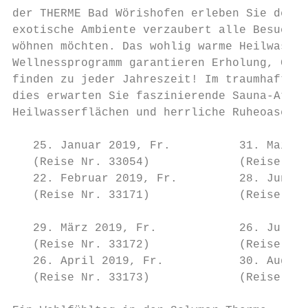
der THERME Bad Wörishofen erleben Sie den Z
exotische Ambiente verzaubert alle Besucher
wöhnen möchten. Das wohlig warme Heilwasser
Wellnessprogramm garantieren Erholung, Gesu
finden zu jeder Jahreszeit! Im traumhaften 
dies erwarten Sie faszinierende Sauna-Attra
Heilwasserflächen und herrliche Ruheoasen u
                                           
   25. Januar 2019, Fr.          31. Mai 20
   (Reise Nr. 33054)             (Reise Nr.
   22. Februar 2019, Fr.         28. Juni 2
   (Reise Nr. 33171)             (Reise Nr.
                                           
   29. März 2019, Fr.            26. Juli 2
   (Reise Nr. 33172)             (Reise Nr.
   26. April 2019, Fr.           30. August
   (Reise Nr. 33173)             (Reise Nr.