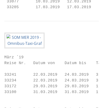
 33077       10.03.2019   12.03.2019     3 
 33205       17.03.2019   17.03.2019     1 
März ´19

Reise Nr.   Datum von    Datum bis    Tage 
33241       22.03.2019   24.03.2019   3    
33234       22.03.2019   24.03.2019   3    
33172       29.03.2019   29.03.2019   1    
33100       31.03.2019   31.03.2019   1    
                                           