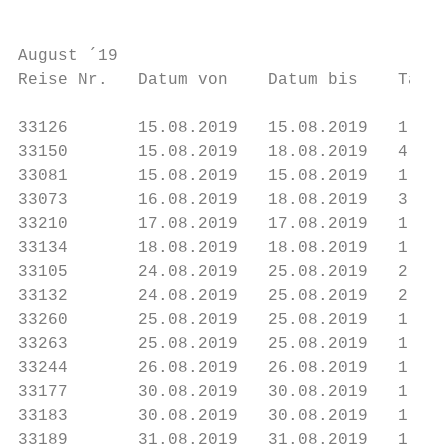
August ´19

Reise Nr.   Datum von    Datum bis    Tage 
33126       15.08.2019   15.08.2019   1    
33150       15.08.2019   18.08.2019   4    
33081       15.08.2019   15.08.2019   1    
33073       16.08.2019   18.08.2019   3    
33210       17.08.2019   17.08.2019   1    
33134       18.08.2019   18.08.2019   1    
33105       24.08.2019   25.08.2019   2    
33132       24.08.2019   25.08.2019   2    
33260       25.08.2019   25.08.2019   1    
33263       25.08.2019   25.08.2019   1    
33244       26.08.2019   26.08.2019   1    
33177       30.08.2019   30.08.2019   1    
33183       30.08.2019   30.08.2019   1    
33189       31.08.2019   31.08.2019   1    