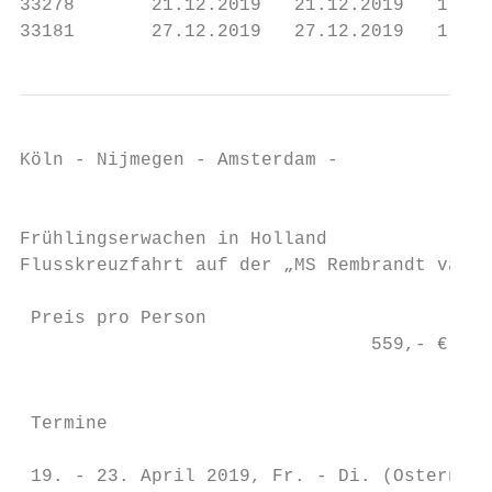
33278       21.12.2019   21.12.2019   1    
33181       27.12.2019   27.12.2019   1    
Köln - Nijmegen - Amsterdam -

                                           
Frühlingserwachen in Holland

Flusskreuzfahrt auf der „MS Rembrandt van R
 Preis pro Person

                                559,- €

                                           
                                           
 Termine

                                           
 19. - 23. April 2019, Fr. - Di. (Ostern)
