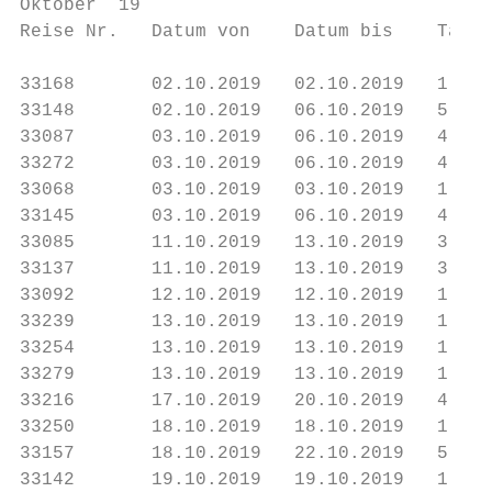
Oktober ´19

Reise Nr.   Datum von    Datum bis    Tage 
33168       02.10.2019   02.10.2019   1    
33148       02.10.2019   06.10.2019   5    
33087       03.10.2019   06.10.2019   4    
33272       03.10.2019   06.10.2019   4    
33068       03.10.2019   03.10.2019   1    
33145       03.10.2019   06.10.2019   4    
33085       11.10.2019   13.10.2019   3    
33137       11.10.2019   13.10.2019   3    
33092       12.10.2019   12.10.2019   1    
33239       13.10.2019   13.10.2019   1    
33254       13.10.2019   13.10.2019   1    
33279       13.10.2019   13.10.2019   1    
33216       17.10.2019   20.10.2019   4    
33250       18.10.2019   18.10.2019   1    
33157       18.10.2019   22.10.2019   5    
33142       19.10.2019   19.10.2019   1    