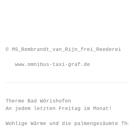
                                        int
                                        5. 
                                        Ank
                                        stü
© MS_Rembrandt_van_Rijn_frei_Reederei

   www.omnibus-taxi-graf.de                
Therme Bad Wörishofen

An jedem letzten Freitag im Monat!

Wohlige Wärme und die palmengesäumte Therme
                                           
                                           