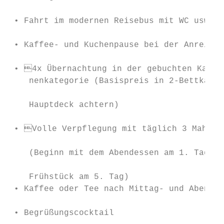
                                           
 • Fahrt im modernen Reisebus mit WC usw.

                                           
 • Kaffee- und Kuchenpause bei der Anreise

                                           
 • 4x Übernachtung in der gebuchten Kabi-

    nenkategorie (Basispreis in 2-Bettkabin
                                           
    Hauptdeck achtern)

                                           
 • Volle Verpflegung mit täglich 3 Mahlzei
                                           
    (Beginn mit dem Abendessen am 1. Tag bi
                                           
    Frühstück am 5. Tag)

 • Kaffee oder Tee nach Mittag- und Abendes
                                           
 • Begrüßungscocktail
