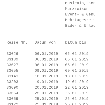
                          Musicals, Konzerte, Shows 		                
                          Kurzreisen		           		                      ab Seite 52

                          Event- & Genussreisen		                        ab S
                          Mehrtagesreisen		                              ab Seite 68

                          Bade- & Urlaubsreisen		                        ab S
                                           
 Reise Nr.   Datum von    Datum bis      Ta
 33026       06.01.2019   06.01.2019     1 
 33139       06.01.2019   06.01.2019     1 
 33027       06.01.2019   06.01.2019     1 
 33055       09.01.2019   09.01.2019     1 
 33143       18.01.2019   18.01.2019     1 
 33203       19.01.2019   19.01.2019     1 
 33090       20.01.2019   22.01.2019     3 
 33054       25.01.2019   25.01.2019     1 
 33059       25.01.2019   25.01.2019     1 
 33122       25.01.2019   25.01.2019     1 