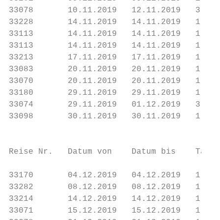
33078       10.11.2019   12.11.2019   3    
33228       14.11.2019   14.11.2019   1    
33113       14.11.2019   14.11.2019   1    
33113       14.11.2019   14.11.2019   1    
33213       17.11.2019   17.11.2019   1    
33083       20.11.2019   20.11.2019   1    
33070       20.11.2019   20.11.2019   1    
33180       29.11.2019   29.11.2019   1    
33074       29.11.2019   01.12.2019   3    
33098       30.11.2019   30.11.2019   1    
                                           
Reise Nr.   Datum von    Datum bis    Tage 
33170       04.12.2019   04.12.2019   1    
33282       08.12.2019   08.12.2019   1    
33214       14.12.2019   14.12.2019   1    
33071       15.12.2019   15.12.2019   1    