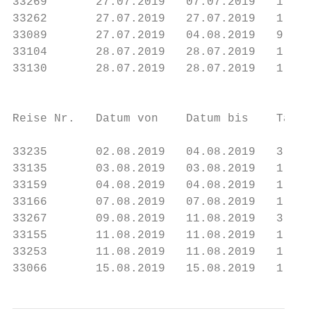
33269       27.07.2019   07.07.2019   1    
33262       27.07.2019   27.07.2019   1    
33089       27.07.2019   04.08.2019   9    
33104       28.07.2019   28.07.2019   1    
33130       28.07.2019   28.07.2019   1    
                                           
Reise Nr.   Datum von    Datum bis    Tage 
33235       02.08.2019   04.08.2019   3    
33135       03.08.2019   03.08.2019   1    
33159       04.08.2019   04.08.2019   1    
33166       07.08.2019   07.08.2019   1    
33267       09.08.2019   11.08.2019   3    
33155       11.08.2019   11.08.2019   1    
33253       11.08.2019   11.08.2019   1    
33066       15.08.2019   15.08.2019   1    