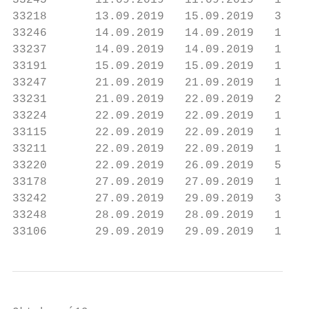
33245       11.09.2019   11.09.2019   1    
33218       13.09.2019   15.09.2019   3    
33246       14.09.2019   14.09.2019   1    
33237       14.09.2019   14.09.2019   1    
33191       15.09.2019   15.09.2019   1    
33247       21.09.2019   21.09.2019   1    
33231       21.09.2019   22.09.2019   2    
33224       22.09.2019   22.09.2019   1    
33115       22.09.2019   22.09.2019   1    
33211       22.09.2019   22.09.2019   1    
33220       22.09.2019   26.09.2019   5    
33178       27.09.2019   27.09.2019   1    
33242       27.09.2019   29.09.2019   3    
33248       28.09.2019   28.09.2019   1    
33106       29.09.2019   29.09.2019   1    