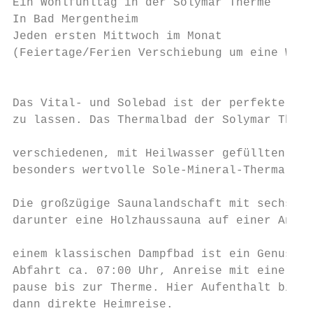
Ein Wohlfühltag in der Solymar Therme

In Bad Mergentheim

Jeden ersten Mittwoch im Monat

(Feiertage/Ferien Verschiebung um eine Woch
                                           
                                           
Das Vital- und Solebad ist der perfekte Ort
zu lassen. Das Thermalbad der Solymar Therm
                                           
verschiedenen, mit Heilwasser gefüllten Bec
besonders wertvolle Sole-Mineral-Thermalwas
                                           
Die großzügige Saunalandschaft mit sechs ve
darunter eine Holzhaussauna auf einer Anhöh
                                           
einem klassischen Dampfbad ist ein Genuss.

Abfahrt ca. 07:00 Uhr, Anreise mit einer Ka
pause bis zur Therme. Hier Aufenthalt bis c
dann direkte Heimreise.
