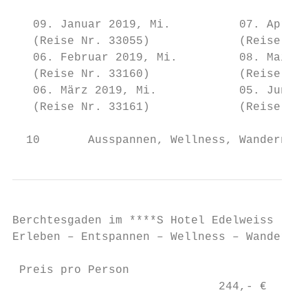
   09. Januar 2019, Mi.          07. April 
   (Reise Nr. 33055)             (Reise Nr.
   06. Februar 2019, Mi.         08. Mai 20
   (Reise Nr. 33160)             (Reise Nr.
   06. März 2019, Mi.            05. Juni 2
   (Reise Nr. 33161)             (Reise Nr.
  10       Ausspannen, Wellness, Wandern So
Berchtesgaden im ****S Hotel Edelweiss

Erleben – Entspannen – Wellness – Wandern

 Preis pro Person

                              244,- €      
                                           