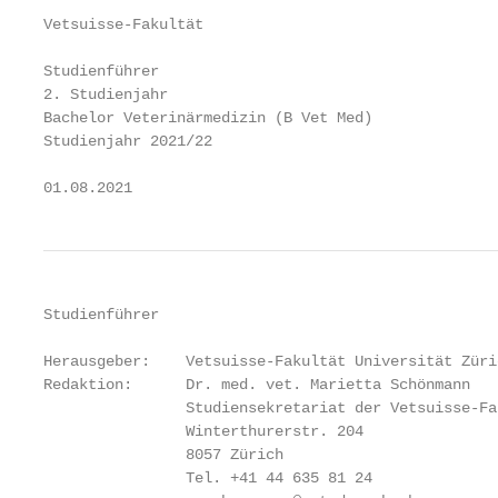
Vetsuisse-Fakultät

Studienführer

2. Studienjahr

Bachelor Veterinärmedizin (B Vet Med)

Studienjahr 2021/22

01.08.2021
Studienführer                                      
Herausgeber:    Vetsuisse-Fakultät Universität Züric
Redaktion:      Dr. med. vet. Marietta Schönmann

                Studiensekretariat der Vetsuisse-Fa
                Winterthurerstr. 204

                8057 Zürich

                Tel. +41 44 635 81 24
