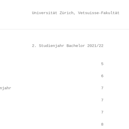
              Universität Zürich, Vetsuisse-Fakultät
              2. Studienjahr Bachelor 2021/22

                                            5

                                            6

njahr                                       7

                                            7

                                            7

                                            8
