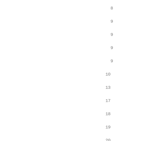
                                            8

                                            9

                                            9

                                            9

                                            9

                                          10

                                          13

                                          17

                                          18

                                          19

                                          20
