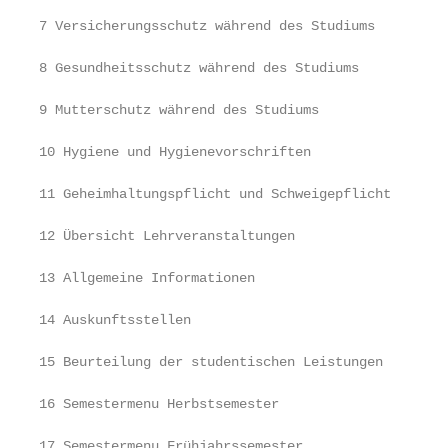
7 Versicherungsschutz während des Studiums         
8 Gesundheitsschutz während des Studiums           
9 Mutterschutz während des Studiums                
10 Hygiene und Hygienevorschriften                 
11 Geheimhaltungspflicht und Schweigepflicht       
12 Übersicht Lehrveranstaltungen                   
13 Allgemeine Informationen                        
14 Auskunftsstellen                                
15 Beurteilung der studentischen Leistungen        
16 Semestermenu Herbstsemester                     
17 Semestermenu Frühjahrssemester                  