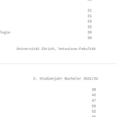
                                          21

                                          21

                                          23

                                          25

logie                                     28

                                          30

        Universität Zürich, Vetsuisse-Fakultät
                2. Studienjahr Bachelor 2021/22

                                            38

                                            42

                                            47

                                            50

                                            52
