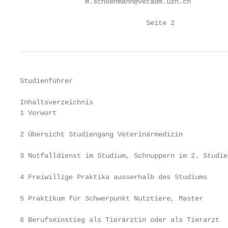
                m.schoenmann@vetadm.uzh.ch

                               Seite 2             
Studienführer                                      
Inhaltsverzeichnis

1 Vorwort                                          
2 Übersicht Studiengang Veterinärmedizin           
3 Notfalldienst im Studium, Schnuppern im 2. Studie
4 Freiwillige Praktika ausserhalb des Studiums     
5 Praktikum für Schwerpunkt Nutztiere, Master      
6 Berufseinstieg als Tierärztin oder als Tierarzt  