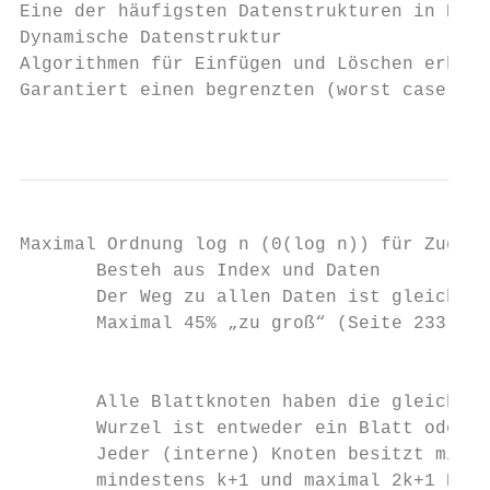
Eine der häufigsten Datenstrukturen in Date
Dynamische Datenstruktur

Algorithmen für Einfügen und Löschen erhalt
Garantiert einen begrenzten (worst case) Au
                                           
Maximal Ordnung log n (0(log n)) für Zugrif
       Besteh aus Index und Daten

       Der Weg zu allen Daten ist gleich la
       Maximal 45% „zu groß“ (Seite 233 im 
                                        Auf
       Alle Blattknoten haben die gleiche T
       Wurzel ist entweder ein Blatt oder h
       Jeder (interne) Knoten besitzt minde
       mindestens k+1 und maximal 2k+1 Kind