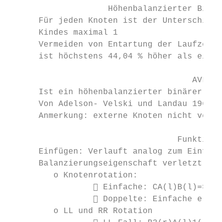
                    Höhenbalanzierter Binär
      Für jeden Knoten ist der Unterschied 
      Kindes maximal 1

      Vermeiden von Entartung der Laufzeit 
      ist höchstens 44,04 % höher als ein v
                                     AVL Ba
      Ist ein höhenbalanzierter binärer Suc
      Von Adelson- Velski und Landau 1962 e
      Anmerkung: externe Knoten nicht verge
                                  Funktions
      Einfügen: Verlauft analog zum Einfüge
      Balanzierungseigenschaft verletzt wer
         o Knotenrotation:

                  Einfache: CA(l)B(l)=>BAC

                  Doppelte: Einfache erzeu
         o LL und RR Rotation
