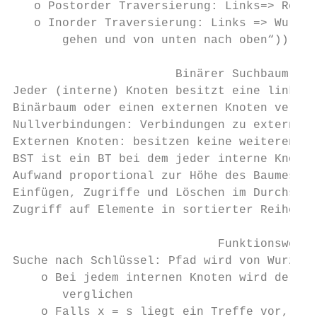
   o Postorder Traversierung: Links=> Recht
   o Inorder Traversierung: Links => Wurzel
       gehen und von unten nach oben“))

                       Binärer Suchbaum (BS
Jeder (interne) Knoten besitzt eine linke u
Binärbaum oder einen externen Knoten verwei
Nullverbindungen: Verbindungen zu externen 
Externen Knoten: besitzen keine weiteren Ve
BST ist ein BT bei dem jeder interne Knoten
Aufwand proportional zur Höhe des Baumes un
Einfügen, Zugriffe und Löschen im Durchschn
Zugriff auf Elemente in sortierter Reihenfo
                             Funktionsweiße

Suche nach Schlüssel: Pfad wird von Wurzel 
    o Bei jedem internen Knoten wird der Sc
       verglichen

    o Falls x = s liegt ein Treffe vor, fal