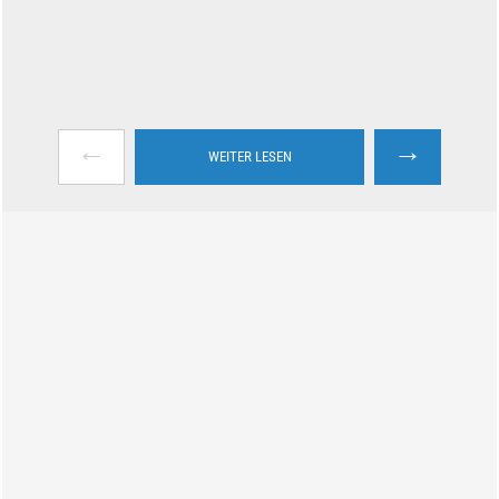
←
→
WEITER LESEN