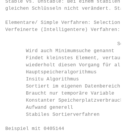
Stable vs. Unstable: Bei einem stabilen Sor
gleichen Schlüsseln nicht verändert. Stabil
Elementare/ Simple Verfahren: Selection Sor
Verfeinerte (Intelligentere) Verfahren: Qui
                                      Selec
       Wird auch Minimumsuche genannt

       Findet kleinstes Element, vertauscht
       wiederholt diesen Vorgang für alle n
       Hauptspeicheralgorithmus

       Insitu Algorithmus

       Sortiert im eigenen Datenbereich

       Braucht nur temporäre Variable

       Konstanter Speicherplatzverbrauch

       Aufwand generell

       Stabiles Sortierverfahren

Beispiel mit 0405144
