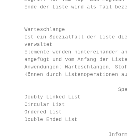
      Ende der Liste wird als Tail bezeichn
                                           
      Warteschlange

      Ist ein Spezialfall der Liste die die
      verwaltet

      Elemente werden hintereinander angere
      angefügt und vom Anfang der Liste weg
      Anwendungen: Warteschlangen, Stoffwec
      Können durch Listenoperationen ausged
                                    Speziel
      Doubly Linked List

      Circular List

      Ordered List

      Double Ended List

                                 Informelle