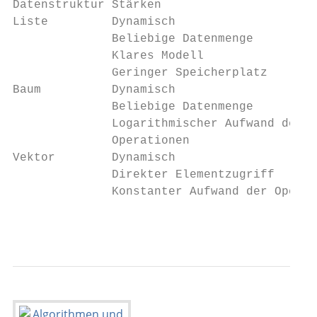
Datenstruktur Stärken                      
Liste         Dynamisch                    
              Beliebige Datenmenge         
              Klares Modell

              Geringer Speicherplatz

Baum          Dynamisch                    
              Beliebige Datenmenge         
              Logarithmischer Aufwand der  
              Operationen                  
Vektor        Dynamisch                    
              Direkter Elementzugriff      
              Konstanter Aufwand der Operat
                                           