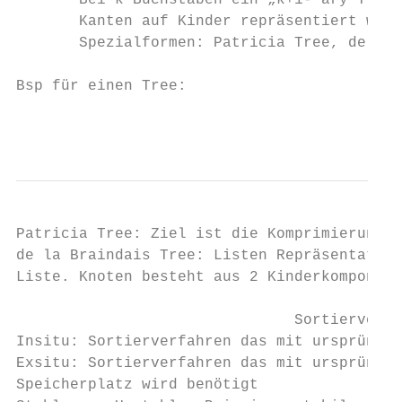
       Bei k Buchstaben ein „k+1- ary Tree“
       Kanten auf Kinder repräsentiert wird

       Spezialformen: Patricia Tree, de la 
Bsp für einen Tree:

                                           
Patricia Tree: Ziel ist die Komprimierung d
de la Braindais Tree: Listen Repräsentation
Liste. Knoten besteht aus 2 Kinderkomponent
                               Sortierverfa
Insitu: Sortierverfahren das mit ursprüngli
Exsitu: Sortierverfahren das mit ursprüngli
Speicherplatz wird benötigt
