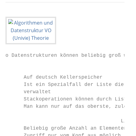
o Datenstrukturen können beliebig groß werd
                                           
      Auf deutsch Kellerspeicher

      Ist ein Spezialfall der Liste die die
      verwaltet

      Stackoperationen können durch Listeno
      Man kann nur auf das oberste, zuletzt
                                      Linea
      Beliebig große Anzahl an Elementen ei
      Zugriff nur vom Kopf aus möglich
