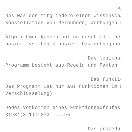
                                      Parad
Das was den Mitgliedern einer wissenschaftl
Konstellation von Meinungen, Wertungen und 
Algorithmen können auf unterschiedliche Art
basiert vs. Logik basiert bzw orthogonal vs
                            Das logikbasier
Programm besteht aus Regeln und Fakten (sie
                             Das funktional
Das Programm ist nur aus Funktionen im math
Verschlüsselung)

Jedes Vorkommen eines Funktionsaufrufes kan
3!>3*(3-1)!>3*2!....>6

                            Das prozedurale