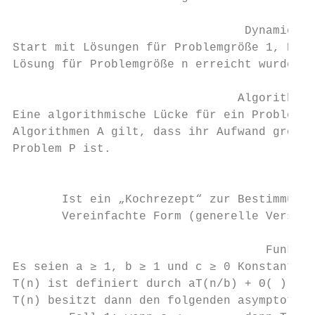
                                 Dynamic Pr
Start mit Lösungen für Problemgröße 1, Komb
Lösung für Problemgröße n erreicht wurde. S
                                Algorithmis
Eine algorithmische Lücke für ein Problem e
Algorithmen A gilt, dass ihr Aufwand größer
Problem P ist.

                                        Mas
       Ist ein „Kochrezept“ zur Bestimmung 
       Vereinfachte Form (generelle Version
                                    Funktio
Es seien a ≥ 1, b ≥ 1 und c ≥ 0 Konstante

T(n) ist definiert durch aT(n/b) + Θ( ) wob
T(n) besitzt dann den folgenden asymptotisc