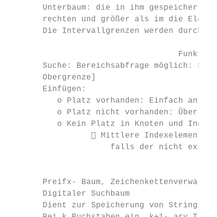
       Unterbaum: die in ihm gespeicherten 
       rechten und größer als im die Elemen
       Die Intervallgrenzen werden durch di
                                   Funktion
       Suche: Bereichsabfrage möglich: Such
       Obergrenze]

       Einfügen:

          o Platz vorhanden: Einfach an fre
          o Platz nicht vorhanden: Überlauf
          o Kein Platz in Knoten und Indexk
                  Mittlere Indexelement in
                     falls der nicht existi
                                           
       Preifx- Baum, Zeichenkettenverwaltun
       Digitaler Suchbaum

       Dient zur Speicherung von Strings
