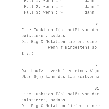
        Fall 1: wenn c <         dann T(n) 
        Fall 2: wenn c =         dann T(n) 
        Fall 3: wenn c >         dann T(n) 
                                     Big Ω 
       Eine Funktion f(n) heißt von der Ord
       existieren, sodass                fü
       Die Big-Ω-Notation liefert eine Unte
                  wenn f mindestens so schn
       z.B.:

                                     Big Θ 
       Das Laufzeitverhalten eines Algorith
       Über Θ(n) kann das Laufzeitverhalten
                                     Big O 
       Eine Funktion f(n) heißt von der Ord
       existieren, sodass                 f
       Die Big-O-Notation liefert eine Ober