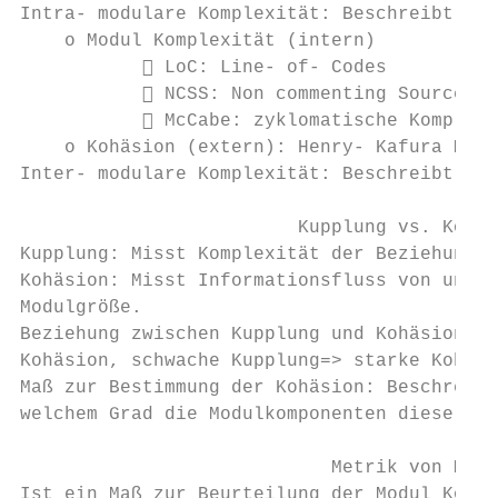
Intra- modulare Komplexität: Beschreibt die
    o Modul Komplexität (intern)

            LoC: Line- of- Codes

            NCSS: Non commenting Source St
            McCabe: zyklomatische Komplexi
    o Kohäsion (extern): Henry- Kafura Metr
Inter- modulare Komplexität: Beschreibt Kom
                         Kupplung vs. Kohäs
Kupplung: Misst Komplexität der Beziehungen
Kohäsion: Misst Informationsfluss von und n
Modulgröße.

Beziehung zwischen Kupplung und Kohäsion: s
Kohäsion, schwache Kupplung=> starke Kohäsi
Maß zur Bestimmung der Kohäsion: Beschreibt
welchem Grad die Modulkomponenten dieselben
                            Metrik von McCa
Ist ein Maß zur Beurteilung der Modul Kompl