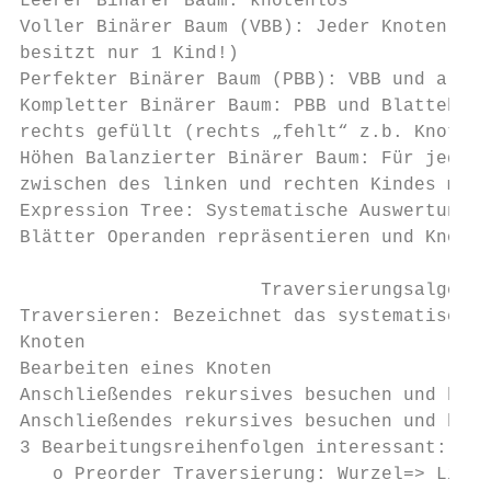
Leerer Binärer Baum: knotenlos

Voller Binärer Baum (VBB): Jeder Knoten hat
besitzt nur 1 Kind!)

Perfekter Binärer Baum (PBB): VBB und alle 
Kompletter Binärer Baum: PBB und Blattebene
rechts gefüllt (rechts „fehlt“ z.b. Knoten)

Höhen Balanzierter Binärer Baum: Für jeden 
zwischen des linken und rechten Kindes maxi
Expression Tree: Systematische Auswertung e
Blätter Operanden repräsentieren und Knoten
                      Traversierungsalgorit
Traversieren: Bezeichnet das systematische 
Knoten

Bearbeiten eines Knoten

Anschließendes rekursives besuchen und bear
Anschließendes rekursives besuchen und bear
3 Bearbeitungsreihenfolgen interessant:

   o Preorder Traversierung: Wurzel=> Links