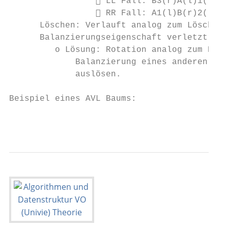
                  LL Fall: B3(r)A(l)1(l)2(
                  RR Fall: A1(l)B(r)2(l)3(
      Löschen: Verlauft analog zum Löschen 
      Balanzierungseigenschaft verletzt wer
         o Lösung: Rotation analog zum Einf
             Balanzierung eines anderen Kno
             auslösen.

Beispiel eines AVL Baums:

                                           