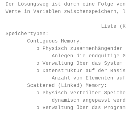
Der Lösungsweg ist durch eine Folge von Anw
Werte in Variablen zwischenspeichern, lesen
                               Liste (Kapit
Speichertypen:

       Contiguous Memory:

          o Physisch zusammenhängender Spei
               Anlegen die endgültige Größe
          o Verwaltung über das System

          o Datenstruktur auf der Basis von
               Anzahl von Elementen aufnehm
       Scattered (Linked) Memory:

          o Physisch verteilter Speicherber
               dynamisch angepasst werden k
          o Verwaltung über das Programm

                                           