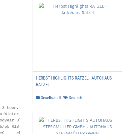
HERBST HIGHLIGHTS RATZEL - AUTOHAUS
RATZEL
Gesellschaft
Deutsch
.3 Loen, Brillantsilber

u-Winter-Komplettrad, 7,5J × 18, ET50, LK112/5

odyear Ultra Grip Performance Gen 1 (+) SealTech

5/55 R18 95T AirStop

=C     =B      = 69/1 dB
