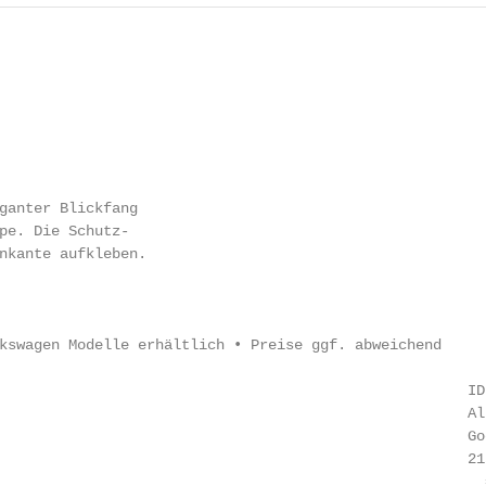
ganter Blickfang

pe. Die Schutz-

nkante aufkleben.

kswagen Modelle erhältlich • Preise ggf. abweichend

                                                      ID
                                                      Al
                                                      Go
                                                      21
                                                        