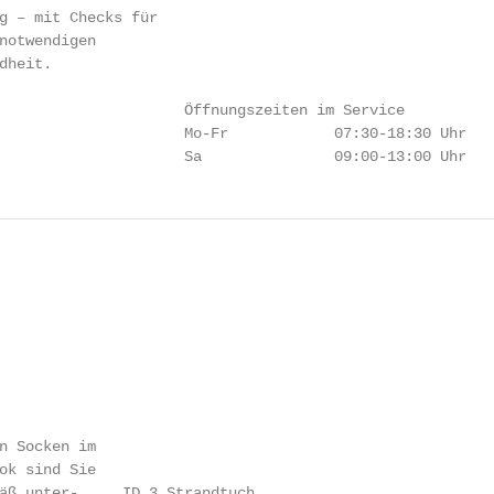
g – mit Checks für

notwendigen

heit.

                     Öffnungszeiten im Service

                     Mo-Fr            07:30-18:30 Uhr

                     Sa               09:00-13:00 Uhr
n Socken im

ok sind Sie

äß unter-     ID.3 Strandtuch
