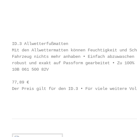
                                                   
                                                   
                                                   
                                                   
ID.3 Allwetterfußmatten                            
Mit den Allwettermatten können Feuchtigkeit und Sch
Fahrzeug nichts mehr anhaben • Einfach abzuwaschen 
robust und exakt auf Passform gearbeitet • Zu 100% 
10B 061 500 82V                                    
                                                   
77,89 €                                            
Der Preis gilt für den ID.3 • Für viele weitere Vol
                                                   