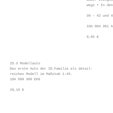
                                      wegs • In den 
                                                   
                                      39 – 42 und 43
                                                   
                                      10A 084 361 A/
                                                   
                                      9,65 €       
                                                   
                                                   
ID.3 Modellauto                                    
Das erste Auto der ID.Familie als detail-          
reiches Modell im Maßstab 1:43.                    
10A 099 300 EK8                                    
                                                   
29,15 €                                            
                                                   