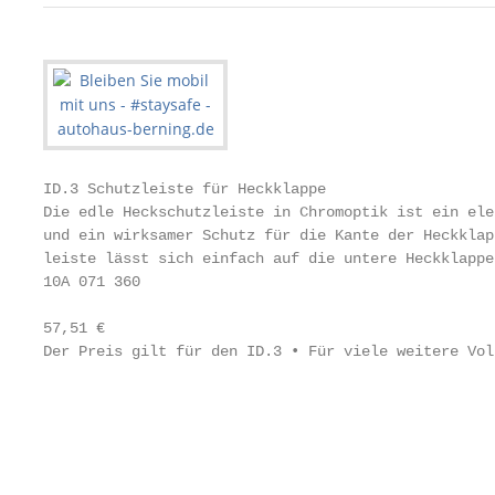
ID.3 Schutzleiste für Heckklappe

Die edle Heckschutzleiste in Chromoptik ist ein ele
und ein wirksamer Schutz für die Kante der Heckklap
leiste lässt sich einfach auf die untere Heckklappe
10A 071 360

57,51 €

Der Preis gilt für den ID.3 • Für viele weitere Vol
                                                   
                                                   
                                                   
                                                   
                                                   