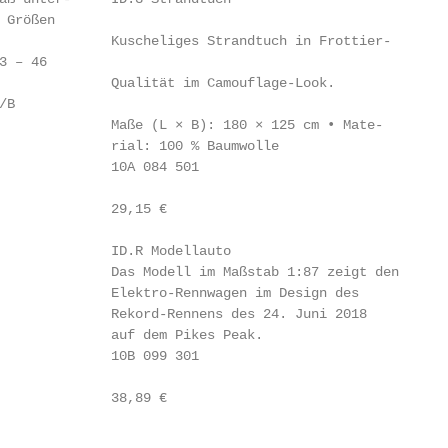
Größen

              Kuscheliges Strandtuch in Frottier-

 – 46

              Qualität im Camouflage-Look.

B

              Maße (L × B): 180 × 125 cm • Mate-

              rial: 100 % Baumwolle

              10A 084 501

              29,15 €

              ID.R Modellauto

              Das Modell im Maßstab 1:87 zeigt den

              Elektro-Rennwagen im Design des

              Rekord-Rennens des 24. Juni 2018

              auf dem Pikes Peak.

              10B 099 301

              38,89 €