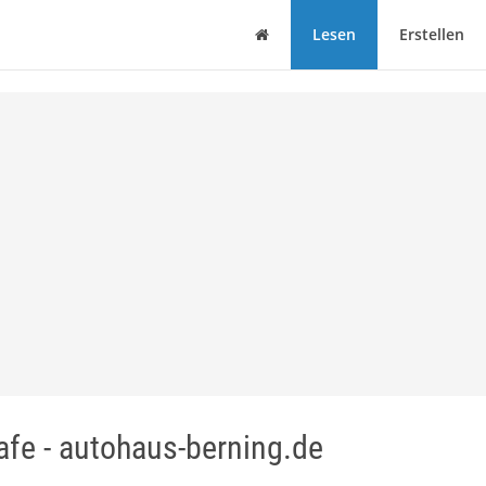
Haus
Lesen
Erstellen
afe - autohaus-berning.de