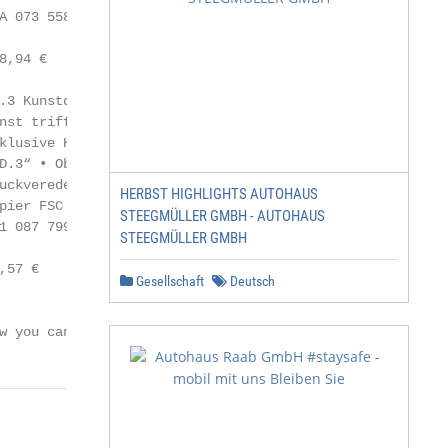
A 073 558 8Z8 • 10A 073 658 8Z8

,94 €

3 Kunstdruck

nst trifft Fortschritt: Die

klusive Kunstdruck-Edition

D.3“ • Oberfläche mit

uckveredelung • Material:

HERBST HIGHLIGHTS AUTOHAUS
pier FSC • Maße: 60 × 80 cm

STEEGMÜLLER GMBH - AUTOHAUS
1 087 799                                          Limiti
STEEGMÜLLER GMBH
                                                   Auflag
57 €

Gesellschaft
Deutsch
w you can