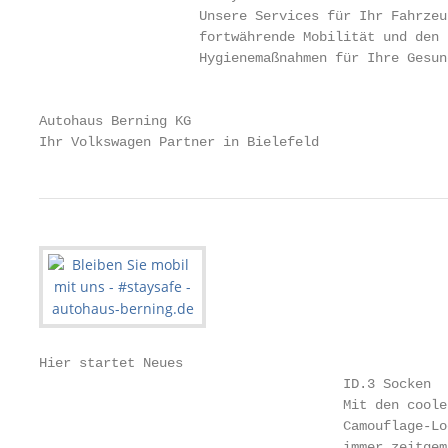
                    Unsere Services für Ihr Fahrzeu
                    fortwährende Mobilität und den 
                    Hygienemaßnahmen für Ihre Gesund
                                                   
Autohaus Berning KG                                
Ihr Volkswagen Partner in Bielefeld                
Hier startet Neues

                                      ID.3 Socken

                                      Mit den coole
                                      Camouflage-Lo
                                      immer zeitgem