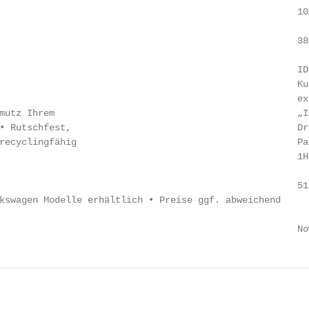
                                                      10
                                                      388
                                                      ID.
                                                      Ku
                                                      ex
mutz Ihrem                                            „I
• Rutschfest,                                         Dr
recyclingfähig                                        Pa
                                                      1H
                                                        
                                                      51,
kswagen Modelle erhältlich • Preise ggf. abweichend

                                                      No