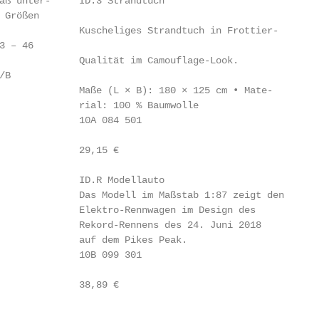
äß unter-     ID.3 Strandtuch

Größen

              Kuscheliges Strandtuch in Frottier-

 – 46

              Qualität im Camouflage-Look.

B

              Maße (L × B): 180 × 125 cm • Mate-

              rial: 100 % Baumwolle

              10A 084 501

              29,15 €

              ID.R Modellauto

              Das Modell im Maßstab 1:87 zeigt den

              Elektro-Rennwagen im Design des

              Rekord-Rennens des 24. Juni 2018

              auf dem Pikes Peak.

              10B 099 301

              38,89 €