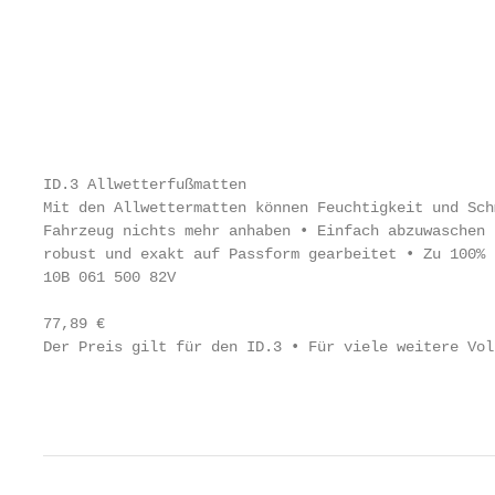
                                                   
                                                   
                                                   
                                                   
                                                   
ID.3 Allwetterfußmatten                            
Mit den Allwettermatten können Feuchtigkeit und Sch
Fahrzeug nichts mehr anhaben • Einfach abzuwaschen 
robust und exakt auf Passform gearbeitet • Zu 100% 
10B 061 500 82V                                    
                                                   
77,89 €                                            
Der Preis gilt für den ID.3 • Für viele weitere Vol
                                                   