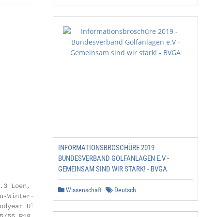
INFORMATIONSBROSCHÜRE 2019 -
BUNDESVERBAND GOLFANLAGEN E.V -
GEMEINSAM SIND WIR STARK! - BVGA
.3 Loen, Brillantsilber

Wissenschaft
Deutsch
u-Winter-Komplettrad, 7,5J × 18, ET50, LK112/5

odyear Ultra Grip Performance Gen 1 (+) SealTech

5/55 R18 95T AirStop
