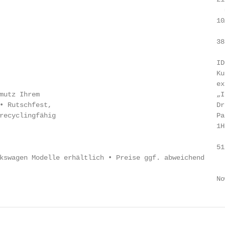
                                                        
                                                      10
                                                      388
                                                      ID.
                                                      Ku
                                                      ex
mutz Ihrem                                            „I
• Rutschfest,                                         Dr
recyclingfähig                                        Pa
                                                      1H
                                                        
                                                      51,
kswagen Modelle erhältlich • Preise ggf. abweichend

                                                      No