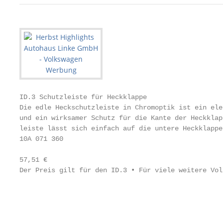
ID.3 Schutzleiste für Heckklappe

Die edle Heckschutzleiste in Chromoptik ist ein ele
und ein wirksamer Schutz für die Kante der Heckklap
leiste lässt sich einfach auf die untere Heckklappe
10A 071 360

57,51 €

Der Preis gilt für den ID.3 • Für viele weitere Vol
                                                   
                                                   
                                                   
                                                   