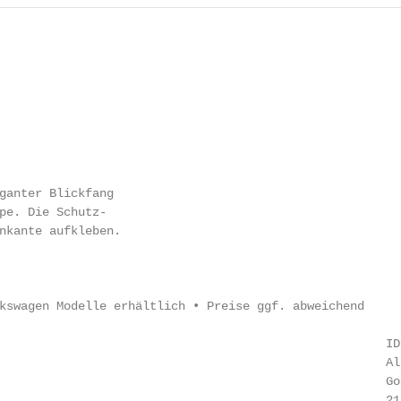
ganter Blickfang

pe. Die Schutz-

nkante aufkleben.

kswagen Modelle erhältlich • Preise ggf. abweichend

                                                      ID
                                                      Al
                                                      Go
                                                      21