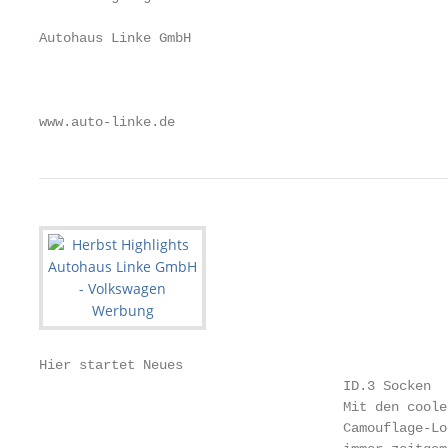
                                                   
Autohaus Linke GmbH                                
                                                   
                                                   
                                                   
www.auto-linke.de
Hier startet Neues

                                      ID.3 Socken

                                      Mit den coole
                                      Camouflage-Lo