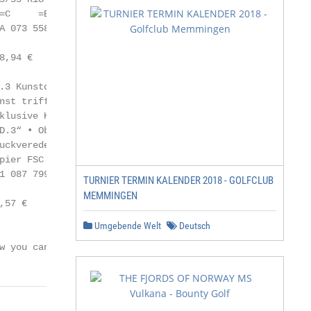
=C     =B      = 69/1 dB

A 073 558 8Z8 • 10A 073 658 8Z8

,94 €

3 Kunstdruck

nst trifft Fortschritt: Die

klusive Kunstdruck-Edition

D.3“ • Oberfläche mit

uckveredelung • Material:

pier FSC • Maße: 60 × 80 cm

1 087 799                                          Limiti
TURNIER TERMIN KALENDER 2018 - GOLFCLUB
                                                   Auflag
MEMMINGEN
57 €

Umgebende Welt
Deutsch
w you can