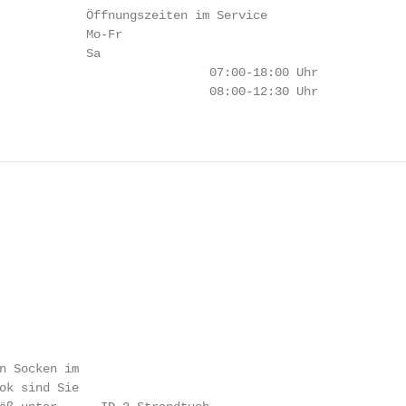
            Öffnungszeiten im Service

            Mo-Fr

            Sa

                             07:00-18:00 Uhr

                             08:00-12:30 Uhr

n Socken im

ok sind Sie
