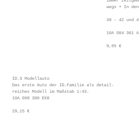
                                      immer zeitgem
                                      wegs • In den 
                                                   
                                      39 – 42 und 43
                                                   
                                      10A 084 361 A/
                                                   
                                      9,65 €       
                                                   
                                                   
ID.3 Modellauto                                    
Das erste Auto der ID.Familie als detail-          
reiches Modell im Maßstab 1:43.                    
10A 099 300 EK8                                    
                                                   
29,15 €                                            
                                                   