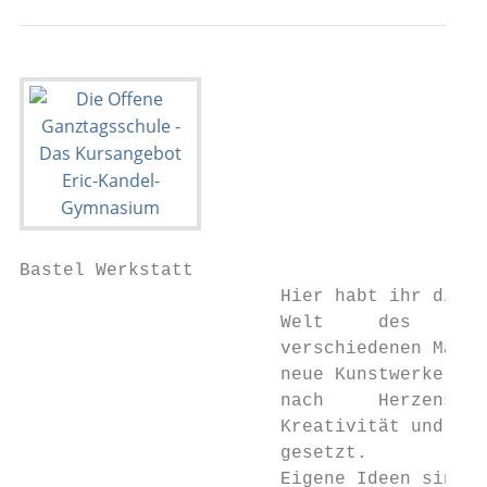
Bastel Werkstatt

                        Hier habt ihr die G
                        Welt     des     Ba
                        verschiedenen Mater
                        neue Kunstwerke ent
                        nach     Herzenswün
                        Kreativität und Fan
                        gesetzt.

                        Eigene Ideen sind h