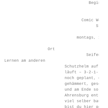
                                   Beginn a
                                           
                                Comic Werks
                                      Stufe
                              montags, 14.1
                  Ort

                                  Seifenkis
Lernen am anderen

                         Schutzhelm auf, re
                         läuft – 3-2-1- und
                         noch geplant, geze
                         gehämmert, geschra
                         und am Ende soll d
                         Ahrensburg entsteh
                         viel selber bauen,
                         bist du hier genau