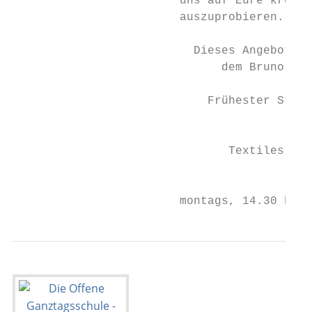
                        uns auf Eure kreati
                        auszuprobieren.

                          Dieses Angebot fi
                              dem Bruno-Brö
                            Frühester Start
                                           
                               Textiles Ges
                                           
                        montags, 14.30 bis 