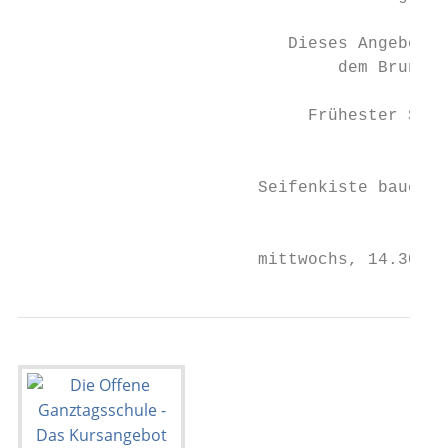
                           Dieses Angebot f
                                dem Bruno-B
                             Frühester Star
                                           
                        Seifenkiste bauen m
                                           
                        mittwochs, 14.30 b