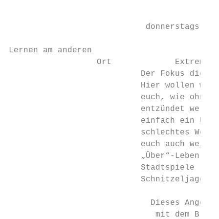
                                        Stu
                            donnerstags, 14
Lernen am anderen

                  Ort             Extrem Ra
                           Der Fokus dieses
                           Hier wollen wir 
                           euch, wie ohne F
                           entzündet werden
                           einfach ein Unte
                           schlechtes Wette
                           euch auch weiter
                           „Über“-Leben im 
                           Stadtspiele     
                           Schnitzeljagden,
                             Dieses Angebot
                              mit dem Bruno