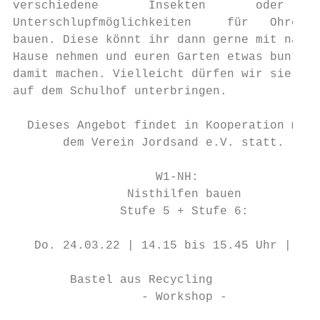
verschiedene       Insekten       oder     
Unterschlupfmöglichkeiten     für   Ohrenkn
bauen. Diese könnt ihr dann gerne mit nach

Hause nehmen und euren Garten etwas bunter

damit machen. Vielleicht dürfen wir sie abe
auf dem Schulhof unterbringen.

  Dieses Angebot findet in Kooperation mit

       dem Verein Jordsand e.V. statt.

                    W1-NH:

                Nisthilfen bauen

               Stufe 5 + Stufe 6:

   Do. 24.03.22 | 14.15 bis 15.45 Uhr | R.N
        Bastel aus Recycling

                  - Workshop -
