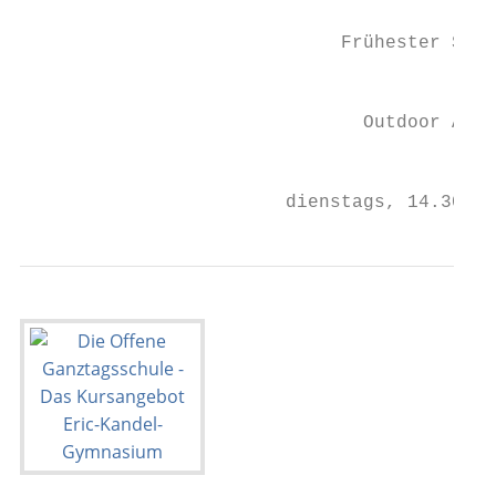
                             Frühester Star
                                           
                               Outdoor Aben
                                          A
                        dienstags, 14.30 bi