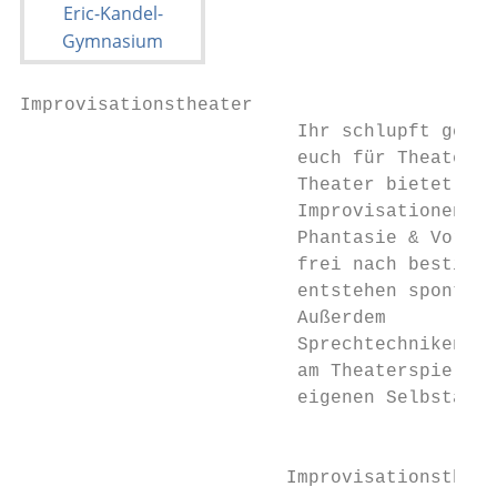
Improvisationstheater

                         Ihr schlupft gerne
                         euch für Theatersp
                         Theater bietet ein
                         Improvisationen- u
                         Phantasie & Vorste
                         frei nach bestimmt
                         entstehen spontan 
                         Außerdem       ler
                         Sprechtechniken. M
                         am Theaterspiel un
                         eigenen Selbstausd
                                           
                        Improvisationstheat