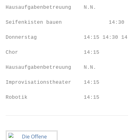
Hausaufgabenbetreuung    N.N.

Seifenkisten bauen               14:30     
Donnerstag               14:15 14:30 14:45 
Chor                     14:15

Hausaufgabenbetreuung    N.N.

Improvisationstheater    14:15             
Robotik                  14:15