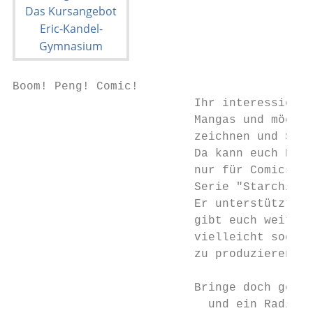
Boom! Peng! Comic!

                          Ihr interessierst
                          Mangas und möchte
                          zeichnen und Stor
                          Da kann euch Herr
                          nur für Comics, s
                          Serie "Starchild"
                          Er unterstützt eu
                          gibt euch weiterf
                          vielleicht sogar 
                          zu produzieren.

                          Bringe doch gerne
                            und ein Radierg