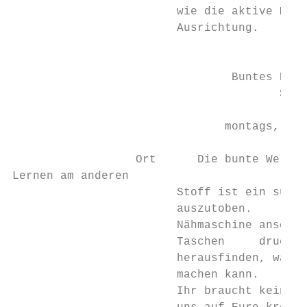
                        wie die aktive Mitg
                        Ausrichtung.

                                           
                                Buntes Bast
                                       Stuf
                               montags, 14.
                  Ort      Die bunte Welt d
Lernen am anderen

                        Stoff ist ein super
                        auszutoben.     Las
                        Nähmaschine anschme
                        Taschen     drucken
                        herausfinden, was m
                        machen kann.

                        Ihr braucht keine V