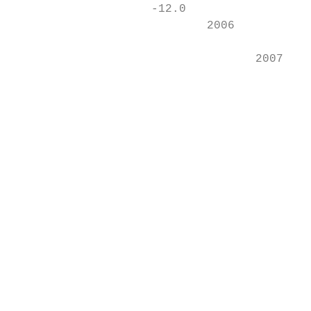
                    -12.0

                            2006

                                   2007

                                          2
                                           
                                           
                                           
                                           
                                           
                                           