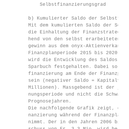
            Selbstfinanzierungsgrad      Zi
        b) Kumulierter Saldo der Selbstfina
        Mit dem kumulierten Saldo der Selbs
        die Einhaltung der Finanzstrategie 
        hend von den selbst erarbeiteten Mi
        gewinn aus dem onyx-Aktienverkauf) 
        Finanzplanperiode 2015 bis 2020 sel
        wird die Entwicklung des Saldos der
        Sparbuch festgehalten. Dabei sollte
        finanzierung am Ende der Finanzplan
        sein (negativer Saldo = Kapitalverz
        Millionen). Massgebend ist der jewe
        nungsperiode und nicht die Schwanku
        Prognosejahren.

        Die nachfolgende Grafik zeigt, dass
        nanzierung während der Finanzplanpe
        nimmt. Der in den Jahren 2006 bis 2