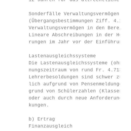
        12 Jahren für das altrechtliche Ver
        Sonderfälle Verwaltungsvermögen

        (Übergangsbestimmungen Ziff. 4.2.1 
        Verwaltungsvermögen in den Bereiche
        Lineare Abschreibungen in der Höhe 
        rungen im Jahr vor der Einführung.

        Lastenausgleichssysteme

        Die Lastenausgleichssysteme (ohne L
        nungszeitraum von rund Fr. 4.713 Mi
        Lehrerbesoldungen sind schwer zu pr
        lich aufgrund von Pensenmeldungen e
        grund von Schülerzahlen (Klassenerö
        oder auch durch neue Anforderungen 
        kungen.

        b) Ertrag

        Finanzausgleich
