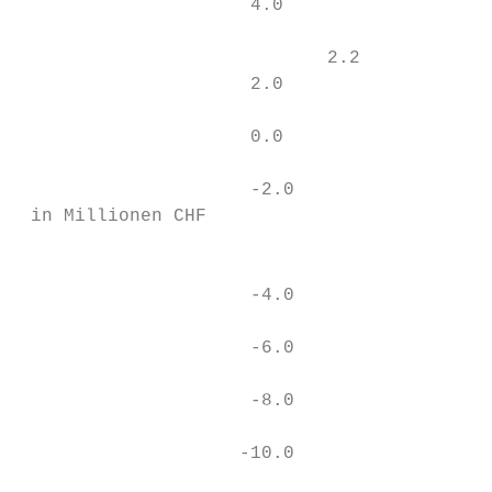
                     4.0                   
                                          3
                            2.2

                     2.0                   
                                           
                     0.0

                     -2.0

 in Millionen CHF

                                           
                     -4.0

                     -6.0

                                           
                     -8.0

                    -10.0

                                           