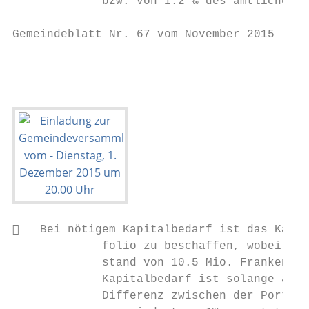
             bzw. von 1.2 ‰ des amtlichen W
Gemeindeblatt Nr. 67 vom November 2015     
   Bei nötigem Kapitalbedarf ist das Kapit
             folio zu beschaffen, wobei des
             stand von 10.5 Mio. Franken fa
             Kapitalbedarf ist solange auf 
             Differenz zwischen der Portfol