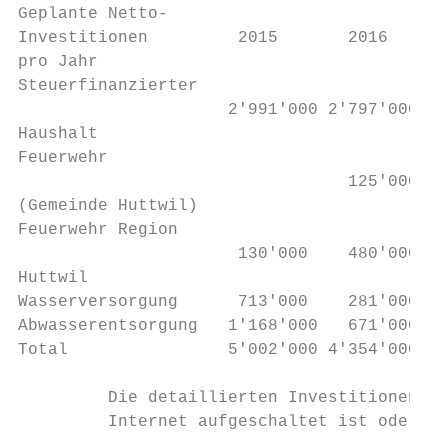
Geplante Netto-

Investitionen         2015       2016      
pro Jahr

Steuerfinanzierter

                     2'991'000 2'797'000 4'
Haushalt

Feuerwehr

                                 125'000   
(Gemeinde Huttwil)

Feuerwehr Region

                      130'000    480'000   
Huttwil

Wasserversorgung      713'000    281'000   
Abwasserentsorgung   1'168'000   671'000 1'
Total                5'002'000 4'354'000 6'
         Die detaillierten Investitionen si
         Internet aufgeschaltet ist oder am