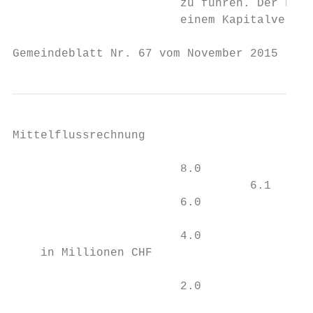
                        zu führen. Der Fina
                        einem Kapitalverzeh
Gemeindeblatt Nr. 67 vom November 2015     
Mittelflussrechnung

                                           
                        8.0

                                  6.1

                        6.0

                        4.0                
    in Millionen CHF

                        2.0

                                           