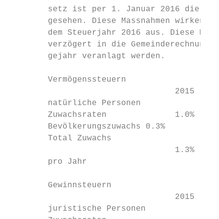
        setz ist per 1. Januar 2016 die Beg
        gesehen. Diese Massnahmen wirken si
        dem Steuerjahr 2016 aus. Diese Mehr
        verzögert in die Gemeinderechnung, 
        gejahr veranlagt werden.

        Vermögenssteuern

                                  2015   20
        natürliche Personen

        Zuwachsraten              1.0%   1.
        Bevölkerungszuwachs 0.3%         0.
        Total Zuwachs

                                  1.3%   1.
        pro Jahr

        Gewinnsteuern

                                  2015   20
        juristische Personen
