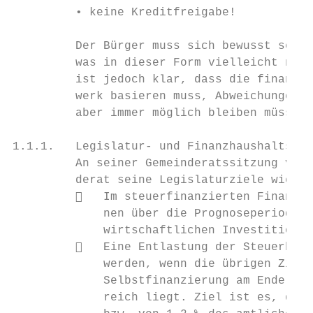
         • keine Kreditfreigabe!

         Der Bürger muss sich bewusst sein,
         was in dieser Form vielleicht nich
         ist jedoch klar, dass die finanzpo
         werk basieren muss, Abweichungen a
         aber immer möglich bleiben müssen.

1.1.1.   Legislatur- und Finanzhaushaltszie
         An seiner Gemeinderatssitzung vom 
         derat seine Legislaturziele wie fo
            Im steuerfinanzierten Finanzha
             nen über die Prognoseperiode d
             wirtschaftlichen Investitionen
            Eine Entlastung der Steuerbela
             werden, wenn die übrigen Ziele
             Selbstfinanzierung am Ende der
             reich liegt. Ziel ist es, die 