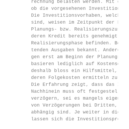
         rechnung belasten werden. Mit dem 
         ob die vorgesehenen Investitionen 
         Die Investitionsvorhaben, welche i
         sind, weisen im Zeitpunkt der Fina
         Planungs- bzw. Realisierungszustän
         deren Kredit bereits genehmigt wur
         Realisierungsphase befinden. Bei d
         tenden Ausgaben bekannt. Andere In
         gen erst am Beginn der Planungspha
         basieren lediglich auf Kostenschät
         deshalb bloss ein Hilfsmittel, um 
         deren Folgekosten ermitteln zu kön
         Die Erfahrung zeigt, dass das Inve
         Nachhinein muss oft festgestellt w
         verzögern, sei es mangels eigener 
         von Verzögerungen bei Dritten, von
         abhängig sind. Je weiter in die Zu
         lassen sich die Investitionsprogno