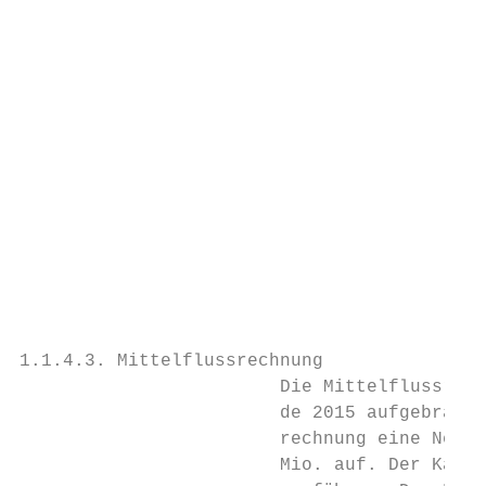
                                           
                                           
                                           
                                           
                                           
                                           
                                           
1.1.4.3. Mittelflussrechnung

                        Die Mittelflussrech
                        de 2015 aufgebrauch
                        rechnung eine Neuve
                        Mio. auf. Der Kapit