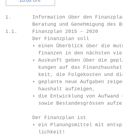
1.       Information über den Finanzplan 20
         Beratung und Genehmigung des Budge
1.1.     Finanzplan 2015 – 2020

         Der Finanzplan soll

         • einen Überblick über die mutmass
           finanzen in den nächsten vier bi
         • Auskunft geben über die geplante
           kungen auf das Finanzhaushaltsgl
           keit, die Folgekosten und die Fi
         • geplante neue Aufgaben zeigen un
           haushalt aufzeigen,

         • die Entwicklung von Aufwand und 
           sowie Bestandesgrössen aufzeigen
         Der Finanzplan ist

         • ein Planungsmittel mit entsprech
           lichkeit!
