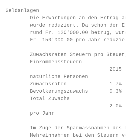
Geldanlagen

        Die Erwartungen an den Ertrag aus d
        wurde reduziert. Da schon der Ertra
        rund Fr. 120'000.00 betrug, wurden 
        Fr. 150'000.00 pro Jahr reduziert.

        Zuwachsraten Steuern pro Steuerjahr

        Einkommenssteuern

                                  2015   20
        natürliche Personen

        Zuwachsraten              1.7%   1.
        Bevölkerungszuwachs       0.3%   0.
        Total Zuwachs

                                  2.0%   1.
        pro Jahr

        Im Zuge der Sparmassnahmen des Kant
        Mehreinnahmen bei den Steuern vorge