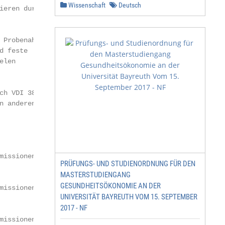
Wissenschaft
Deutsch
eren durch

Probenah-

 feste

len

h VDI 3880

 anderen

issionen

PRÜFUNGS- UND STUDIENORDNUNG FÜR DEN
MASTERSTUDIENGANG
GESUNDHEITSÖKONOMIE AN DER
issionen

UNIVERSITÄT BAYREUTH VOM 15. SEPTEMBER
2017 - NF
missionen – Version 3:2018-07   Seite 3 von 28