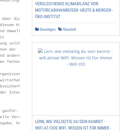
usbringung

VERGLEICHENDE KLIMABILANZ VON
MOTORCARAVANREISEN -HEUTE & MORGEN -
ÖKO-INSTITUT
über die

iesem Hin-

Sonstiges
Deutsch
d Umwelt,

t

ng solcher

en der

d anderen

n Technologie.

ganisiert. Die

irtschaft

ssicherheit

er Inter-

gasför-

lle Version 3

LERN, WIE VIELSEITIG DU SEIN KANNST -
gabe, her-

WIFI.AT/OOE WIFI. WISSEN IST FÜR IMMER -