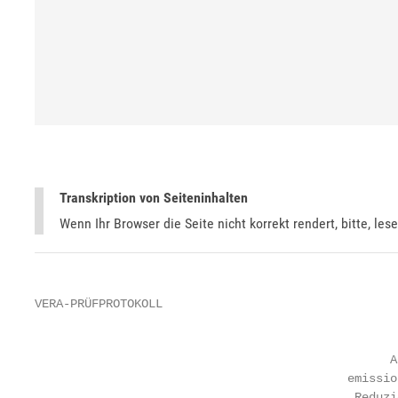
Transkription von Seiteninhalten
Wenn Ihr Browser die Seite nicht korrekt rendert, bitte, les
VERA-PRÜFPROTOKOLL

                                                   
                                                  A
                                            emissio
                                             Reduzi