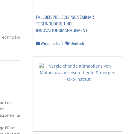
FALLBEISPIEL ECLIPSE SEMINAR
TECHNOLOGIE- UND
INNOVATIONSMANAGEMENT
Technologies for

Wissenschaft
Deutsch
aten

r

ionen und

eführt
