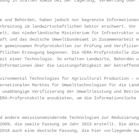
dung in Ställen sowie bei der Lagerung, Verwertung oder A
e und Behörden, haben jedoch nur begrenzte Informationen 
rbreitung im landwirtschaftlichen Sektor erschwert. Vor d
elt, das niederländische Ministerium für Infrastruktur un
aft und das deutsche Umweltbundesamt in Zusammenarbeit mi
n gemeinsamen Prüfprotokollen zur Prüfung und Verifizieru
ftlichen Erzeugung begonnen. Die VERA-Prüfprotokolle dien
eit einer Technologie. So erhalten Landwirte, Behörden un
Informationen über die Leistungsfähigkeit der betreffende
vironmental Technologies for Agricultural Production – or
ernationalen Marktes für Umwelttechnologien für die Landw
 unabhängige Verifizierung der Umweltleistung und Betrieb
ERA-Prüfprotokolle anzubieten, um die Informationslücke d
d andere emissionsmindernde Technologien zur Reduzierung 
2009, die zweite Fassung im Jahr 2013 erstellt. Die aktue
2018 auch eine deutsche Fassung, die hier vorliegende Aus