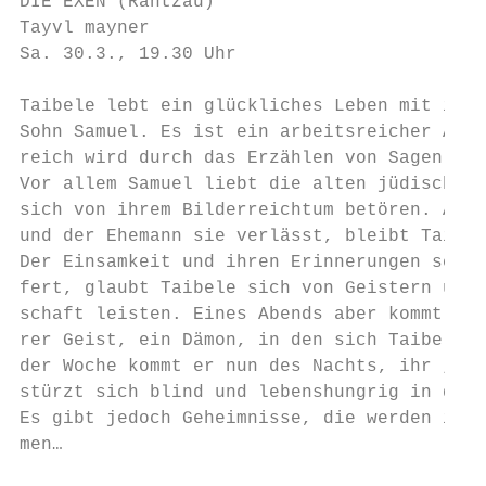
DIE EXEN (Rantzau)

Tayvl mayner

Sa. 30.3., 19.30 Uhr

Taibele lebt ein glückliches Leben mit ihre
Sohn Samuel. Es ist ein arbeitsreicher Allt
reich wird durch das Erzählen von Sagen und
Vor allem Samuel liebt die alten jüdischen 
sich von ihrem Bilderreichtum betören. Als 
und der Ehemann sie verlässt, bleibt Taibel
Der Einsamkeit und ihren Erinnerungen schme
fert, glaubt Taibele sich von Geistern umge
schaft leisten. Eines Abends aber kommt ein
rer Geist, ein Dämon, in den sich Taibele v
der Woche kommt er nun des Nachts, ihr „tay
stürzt sich blind und lebenshungrig in dies
Es gibt jedoch Geheimnisse, die werden ins 
men…
