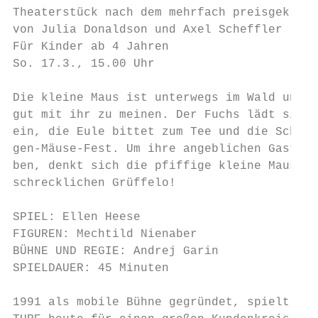
Theaterstück nach dem mehrfach preisgekrönt
von Julia Donaldson und Axel Scheffler

Für Kinder ab 4 Jahren

So. 17.3., 15.00 Uhr

Die kleine Maus ist unterwegs im Wald und a
gut mit ihr zu meinen. Der Fuchs lädt sie z
ein, die Eule bittet zum Tee und die Schlan
gen-Mäuse-Fest. Um ihre angeblichen Gastgeb
ben, denkt sich die pfiffige kleine Maus ei
schrecklichen Grüffelo!

SPIEL: Ellen Heese

FIGUREN: Mechtild Nienaber

BÜHNE UND REGIE: Andrej Garin

SPIELDAUER: 45 Minuten

1991 als mobile Bühne gegründet, spielt das