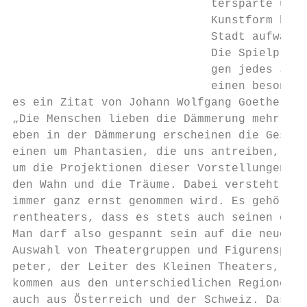
                             tersparte um e
                             Kunstform bere
                             Stadt aufwarte
                             Die Spielpläne
                             gen jedes Jahr
                             einen besonder
es ein Zitat von Johann Wolfgang Goethe, da
„Die Menschen lieben die Dämmerung mehr als
eben in der Dämmerung erscheinen die Gespen
einen um Phantasien, die uns antreiben, uns
um die Projektionen dieser Vorstellungen in
den Wahn und die Träume. Dabei versteht sic
immer ganz ernst genommen wird. Es gehört z
rentheaters, dass es stets auch seinen eige
Man darf also gespannt sein auf die neuen S
Auswahl von Theatergruppen und Figurenspiel
peter, der Leiter des Kleinen Theaters, für
kommen aus den unterschiedlichen Regionen D
auch aus Österreich und der Schweiz. Das Kl