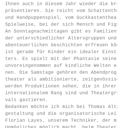
Ihnen auch in diesem Jahr wieder die breite
präsentieren. Sie reicht vom Schattentheate
und Handpuppenspiel, vom Guckkastentheater 
Spielweise, bei der sich Mensch und Figur g
An Sonntagnachmittagen gibt es Familienvors
der unterschiedlicher Altersgruppen und ihr
abenteuerlichen Geschichten erfreuen können
ist gerade für Kinder ein idealer Einstieg 
ters. Es spielt mit der Phantasie seiner Zu
unvoreingenommen auf kindliche Welten ein. 
nen. Die Samstage gehören den Abendprogramme
theater als ambitionierte, zeitgenössische 
werden Produktionen sehen, die in ihrer kün
internationalem Rang sind und Theatergruppe
vals gastieren.

Bedanken möchte ich mich bei Thomas Altpeter
gestaltung und die organisatorische Leitung
Florian Layes, unserem Techniker, der mit s
Unmögliches möglich macht, beim Theater im 