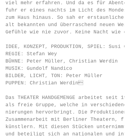
viel mehr erfahren. Und da es für Abenteuer
fuhr er eines nachts im Licht des Mondes in
zum Haus hinaus. So sah er erstaunliche Din
alt bekannten und überraschend neuen Wesen 
Gefühle wie nie zuvor. Keine Nacht wie dies
IDEE, KONZEPT, PRODUKTION, SPIEL: Susi Clau
REGIE: Stefan Wey

BÜHNE: Peter Müller, Christian Werdin

MUSIK: Gundolf Nandico

BILDER, LICHT, TON: Peter Müller

PUPPEN: Christian Werdin

Das THEATER HANDGEMENGE arbeitet seit 1990 
als freie Gruppe, welche in verschiedener B
nierungen hervorbringt. Die Produktionen er
Zusammenarbeit mit Berliner Theatern, freie
künstlern. Mit diesen Stücken unternimmt da
und beteiligt sich an nationalen und intern