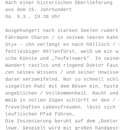
Nach einer historischen Überlieferung

aus dem 15. Jahrhundert

Sa. 9.3., 19.30 Uhr

Ausgehungert nach starken Seelen rudert der
Fährmann Charon / in seinem leeren Kahn übe
Styx – ihn verlangt es nach höllisch / Kost
fettleibiger Höllenfürst, weiß um ein willi
sche Künste und „Teufelswerk“. In seinem St
Wandert rastlos und ringend Doktor Faustus,
zen seines Wissens / und seiner Unwissenhei
daran verzweifelnd. Nur zu schnell schlägt 
siegelten Pakt mit dem Bösen ein, hastet au
angeblichen / Vollkommenheit. Macht und Gol
Weib in vollen Zügen schlürft er den / darg
frevelhaften Lebensfreuden, lässt sich von 
teuflischen Pfad führen…

Die Inszenierung beruht auf dem „Doktor Fau
lowe. Gespielt wird mit großen handgeschnit