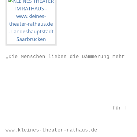
„Die Menschen lieben die Dämmerung mehr a
                                           
                                           
                                           
                                           
                                   für Kind
                                           
www.kleines-theater-rathaus.de