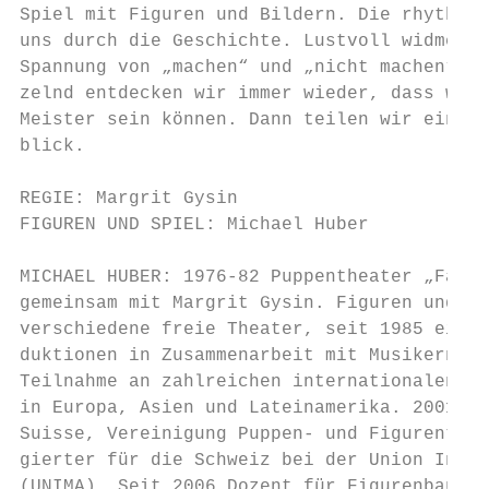
Spiel mit Figuren und Bildern. Die rhythmis
uns durch die Geschichte. Lustvoll widmet s
Spannung von „machen“ und „nicht machen“. U
zelnd entdecken wir immer wieder, dass wir 
Meister sein können. Dann teilen wir einen 
blick.

REGIE: Margrit Gysin

FIGUREN UND SPIEL: Michael Huber

MICHAEL HUBER: 1976-82 Puppentheater „Fahre
gemeinsam mit Margrit Gysin. Figuren und Bü
verschiedene freie Theater, seit 1985 eigen
duktionen in Zusammenarbeit mit Musikern un
Teilnahme an zahlreichen internationalen Pu
in Europa, Asien und Lateinamerika. 2001-05
Suisse, Vereinigung Puppen- und Figurenthea
gierter für die Schweiz bei der Union Inter
(UNIMA). Seit 2006 Dozent für Figurenbau am