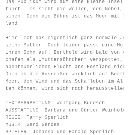
Das Publikum wird auf eine kleine Insel in 
führt – es sieht die Wellen, den Nebel, hör
schen… Denn die Bühne ist das Meer mit Inse
land.

Hier lebt das eigentlich ganz normale Jungs
seine Mutter. Doch leider passt eine Mutter
ihren Sohn auf. Berthold wird bald von den 
chafen als „Muttersöhnchen“ verspottet, das
abenteuerlichen Flucht ans Festland nicht g
Doch ob die Ausreißer wirklich auf Berthold
Meer, den Wind und das Schafleben im Allgem
ten können, wird sich noch herausstellen.

TEXTBEARBEITUNG: Wolfgang Buresch

AUSSTATTUNG: Barbara und Günter Weinhold

REGIE: Tammy Sperlich

MUSIK: Gerd Gerdes

SPIELER: Johanna und Harald Sperlich
