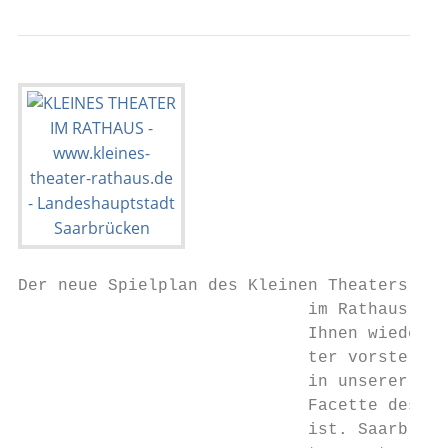
Der neue Spielplan des Kleinen Theaters

                             im Rathaus lie
                             Ihnen wieder s
                             ter vorstellen
                             in unserer Sta
                             Facette des ku
                             ist. Saarbrück